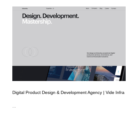
求人・採用・転職・就職・人材紹介
健康・医療・福祉・病院・歯医者・製薬・薬品
200
健康・医療・福祉・病院・歯医者・製薬・薬品
金融・銀行・投資・保険・M&A・商社
78
金融・銀行・投資・保険・M&A・商社
起業・事業支援・ボランティア・NPO
8
起業・事業支援・ボランティア・NPO
教育・スクール・保育・幼稚園・小中高・大学・専門学
173
校
教育・スクール・保育・幼稚園・小中高・大学・専門学
システム開発・IT・決済・アプリ・ソフトウェア
99
校
システム開発・IT・決済・アプリ・ソフトウェア
テクノロジー・AI・人工知能・スマートホーム・オンラ
74
イン
Digital Product Design & Development Agency | Vide Infra
テクノロジー・AI・人工知能・スマートホーム・オンラ
日本伝統：着物・織物・舞踊・歌舞伎・茶道・華道・書
...
17
イン
道
日本伝統：着物・織物・舞踊・歌舞伎・茶道・華道・書
映画・アニメ・DVD・動画配信・放送・TV・ラジオ
65
道