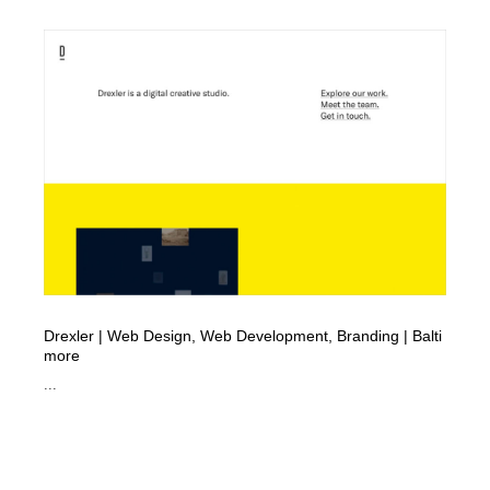
陶芸・窯・ガラス・木工・手工芸
材料：糸・布・紙・プラスチック・石・木材
38
材料：糸・布・紙・プラスチック・石・木材
工業・加工・技術・機械・電気
59
工業・加工・技術・機械・電気
宇宙
9
宇宙
日本の歴史・資料・伝統・将棋・囲碁
4
日本の歴史・資料・伝統・将棋・囲碁
動物園・水族館・公園・テーマパーク・アミューズメン
23
ト
動物園・水族館・公園・テーマパーク・アミューズメン
書籍・本屋・出版・作家・小説家・脚本家
58
ト
Drexler | Web Design, Web Development, Branding | Balti
書籍・本屋・出版・作家・小説家・脚本家
ヘアサロン・美容院・理髪店・エステ
60
more
...
ヘアサロン・美容院・理髪店・エステ
自動車・船・飛行機・交通・自転車
71
自動車・船・飛行機・交通・自転車
ホテル・旅館・温泉・銭湯・サウナ
149