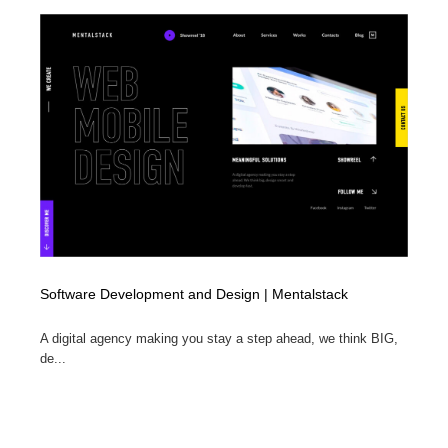
ホテル・旅館・温泉・銭湯・サウナ
旅行・観光・電車・航空会社
55
旅行・観光・電車・航空会社
アウトドア・キャンプ・登山
40
アウトドア・キャンプ・登山
スポーツ・スポーツ用品・トレーニング・ダイエット
71
スポーツ・スポーツ用品・トレーニング・ダイエット
ペット・トリミング
20
ペット・トリミング
ウェディング・結婚
38
ウェディング・結婚
育児・ベイビー・玩具・絵本
27
Software Development and Design | Mentalstack
育児・ベイビー・玩具・絵本
宗教・神社仏閣・禅・寺・神社
33
A digital agency making you stay a step ahead, we think BIG,
宗教・神社仏閣・禅・寺・神社
de...
法律・監査・税理士・弁護士・司法書士・行政
29
法律・監査・税理士・弁護士・司法書士・行政
求人・採用・転職・就職・人材紹介
379