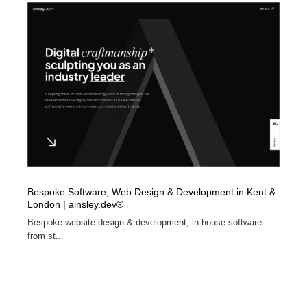
イラストレーター
コンテンツ・メディア制作会社
9
コンテンツ・メディア制作会社
フォント・フリーフォント / 書体
238
フォント・フリーフォント / 書体
レタリング・カリグラフィ・サイン・看板
31
レタリング・カリグラフィ・サイン・看板
編集・ライティング・コピーライター
19
編集・ライティング・コピーライター
スタイリスト・ヘア＆メークアップ・プロップ・セット
18
デザイン
Bespoke Software, Web Design & Development in Kent &
スタイリスト・ヘア＆メークアップ・プロップ・セット
映像・クリエイター・プロダクション
164
London | ainsley.dev®
デザイン
Bespoke website design & development, in-house software
映像・クリエイター・プロダクション
撮影スタジオ・撮影用小物・背景ボード・リース・レン
from st...
20
タル
撮影スタジオ・撮影用小物・背景ボード・リース・レン
コーダー・エンジニア・デベロッパー
136
タル