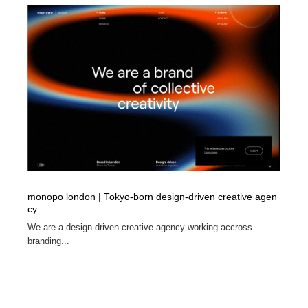
コーダー・エンジニア・デベロッパー
Javascript・WordPress・CSS・SEO・コーディング
97
Javascript・WordPress・CSS・SEO・コーディング
レンタルサーバー・クラウドサービス・ドメイン
10
レンタルサーバー・クラウドサービス・ドメイン
ネット通販・EC・オークション・フリマ
15
ネット通販・EC・オークション・フリマ
フリー素材・写真・モックアップ
41
フリー素材・写真・モックアップ
3D・CG・モーションデザイン
21
3D・CG・モーションデザイン
眼鏡・コンタクトレンズ・サングラス
30
monopo london | Tokyo-born design-driven creative agen
眼鏡・コンタクトレンズ・サングラス
プロダクト・インテリア
139
cy.
We are a design-driven creative agency working accross
プロダクト・インテリア
branding...
ライフスタイル・家具・生活雑貨・家電
320
ライフスタイル・家具・生活雑貨・家電
ネオンサイン・ネオン菅・オリジナル
7
ネオンサイン・ネオン菅・オリジナル