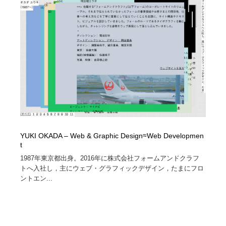
Drawing Software / お絵かきソフト・アプリ・ブラシ
ニュース・マガジン・メディア・SNS・YouTube
346
ニュース・マガジン・メディア・SNS・YouTube
YUKI OKADA – Web & Graphic Design≈Web Developmen
t
1987年東京都出身。2016年に株式会社フォームアンドクラフ
トへ入社し，主にウェブ・グラフィックデザイン，たまにフロ
ントエン...