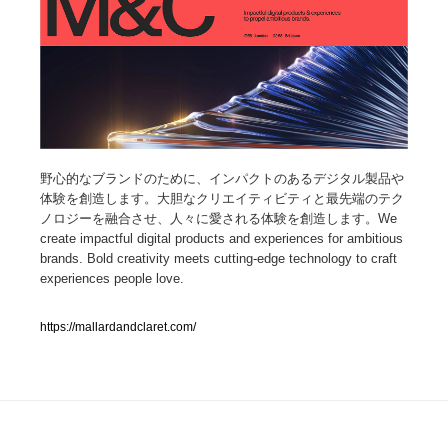
人気ランキング TOP100
業界別 登録Webサイト一覧
Web制作会社・プロダクション・デジタル
579
野心的なブランドのために、インパクトのあるデジタル製品や
Web制作会社・プロダクション・デジタル
フォトグラファー・カメラマン・写真
257
体験を創造します。大胆なクリエイティビティと最先端のテク
ノロジーを融合させ、人々に愛される体験を創造します。We
フォトグラファー・カメラマン・写真
広告・マーケティング・PR・企画・プロデュース
182
create impactful digital products and experiences for ambitious
brands. Bold creativity meets cutting-edge technology to craft
広告・マーケティング・PR・企画・プロデュース
experiences people love.
ブランディング・コンサルティング
151
ブランディング・コンサルティング
https://mallardandclaret.com/
グラフィックデザイン・デザイン事務所
485
グラフィックデザイン・デザイン事務所
印刷・製本・包装・グッズ
43
印刷・製本・包装・グッズ
イラストレーター
160