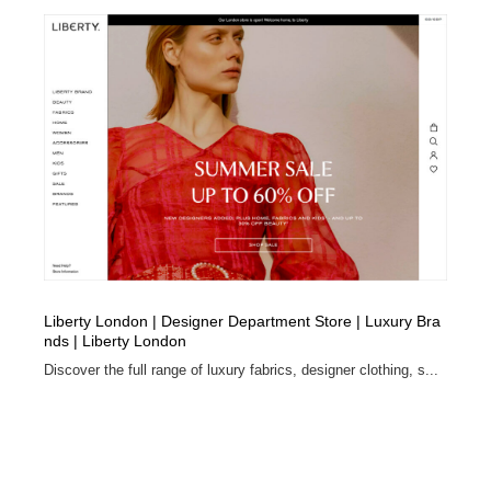
縫製・革製品・靴・鞄
55
縫製・革製品・靴・鞄
時計・腕時計
28
時計・腕時計
カメラ・レンズ
18
カメラ・レンズ
ジュエリー・装飾品
54
ジュエリー・装飾品
おもちゃ・ホビー・ゲーム
35
おもちゃ・ホビー・ゲーム
アニメーション・キャラクターデザイン
23
Liberty London | Designer Department Store | Luxury Bra
アニメーション・キャラクターデザイン
建築・空間・工務店・内装・店舗・環境デザイン
276
nds | Liberty London
Discover the full range of luxury fabrics, designer clothing, s...
建築・空間・工務店・内装・店舗・環境デザイン
建設・住宅・不動産・倉庫
197
建設・住宅・不動産・倉庫
オフィス・シェアオフィス・コワーキング・シェアス
46
ペース