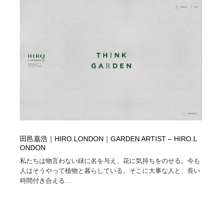
オフィス・シェアオフィス・コワーキング・シェアス
商業施設・商業ビル
33
ペース
商業施設・商業ビル
携帯電話・通信・サービス
15
携帯電話・通信・サービス
ファッション・洋服
511
ファッション・洋服
コスメ・化粧品・石鹸・シャンプー・ヘアケア・香水
220
コスメ・化粧品・石鹸・シャンプー・ヘアケア・香水
農業・林業・漁業・畜産・鉱業・燃料
54
農業・林業・漁業・畜産・鉱業・燃料
食品・飲料・酒・菓子
444
田邑嘉浩｜HIRO.LONDON｜GARDEN ARTIST – HIRO.L
ONDON
食品・飲料・酒・菓子
飲食・レストラン・カフェ
182
私たちは物言わない緑に名を与え、花に気持ちをのせる。今も
人はそうやって植物と暮らしている。そこに大事な人と、長い
飲食・レストラン・カフェ
植物・花・ガーデニング・造園
42
時間付き合える...
植物・花・ガーデニング・造園
陶芸・窯・ガラス・木工・手工芸
34