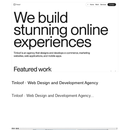
映画・アニメ・DVD・動画配信・放送・TV・ラジオ
音楽・アーティスト・楽器・舞台・演劇・ミュージカ
152
ル・ダンス
音楽・アーティスト・楽器・舞台・演劇・ミュージカ
芸能人・俳優・女優・タレント・モデル・芸能事務所
42
ル・ダンス
芸能人・俳優・女優・タレント・モデル・芸能事務所
キャンペーン・イベント・ワークショップ・コンペティ
77
ション
キャンペーン・イベント・ワークショップ・コンペティ
マッチングサービス
22
ション
マッチングサービス
アート・芸術・美術館・美術展・博物館・ギャラリー
383
Tinloof · Web Design and Development Agency
アート・芸術・美術館・美術展・博物館・ギャラリー
鉛筆画・木炭画・デッサン・クロッキー
15
Tinloof · Web Design and Development Agency...
鉛筆画・木炭画・デッサン・クロッキー
グラフィティ・Graffiti・ストリートアート
4
グラフィティ・Graffiti・ストリートアート
GWD スタッフお気に入り
201
GWD スタッフお気に入り
Drawing Software / お絵かきソフト・アプリ・ブラシ
11