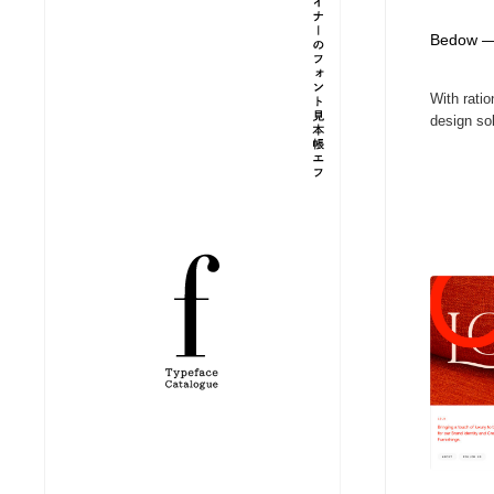
縫製・革製品・靴・鞄
ジュエリー・装飾品
54
Bedow — 
With ratio
ジュエリー・装飾品
建築・空間・工務店・内装・店舗・環境デザイン
276
design sol
建築・空間・工務店・内装・店舗・環境デザイン
商業施設・商業ビル
33
商業施設・商業ビル
コスメ・化粧品・石鹸・シャンプー・ヘアケア・香水
220
コスメ・化粧品・石鹸・シャンプー・ヘアケア・香水
飲食・レストラン・カフェ
181
飲食・レストラン・カフェ
材料：糸・布・紙・プラスチック・石・木材
38
材料：糸・布・紙・プラスチック・石・木材
日本の歴史・資料・伝統・将棋・囲碁
4
日本の歴史・資料・伝統・将棋・囲碁
ヘアサロン・美容院・理髪店・エステ
60