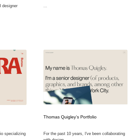
l designer
...
Thomas Quigley’s Portfolio
io specializing
For the past 10 years, I've been collaborating
with design...