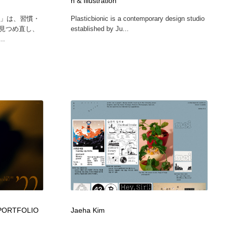
n & Illustration
G」は、習慣・
Plasticbionic is a contemporary design studio
見つめ直し、
established by Ju...
.
 PORTFOLIO
Jaeha Kim