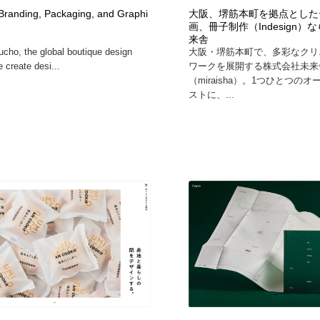
鉛筆画・木炭画・デッサン・クロッキー
Drawing Software / お絵かきソフト・アプリ・ブラシ
11
Branding, Packaging, and Graphi
大阪、堺筋本町を拠点とした
画、冊子制作（Indesign）
来舎
cho, the global boutique design
大阪・堺筋本町で、多彩なクリ
Drawing Software / お絵かきソフト・アプリ・ブラシ
 create desi...
ワークを展開する株式会社未来
（miraisha）。1つひとつの
ストに、...