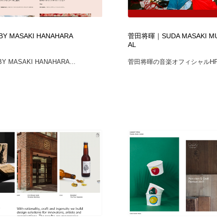
フォトグラファー・カメラマン・写真
グラフィックデザイン・デザイン事務所
485
 BY MASAKI HANAHARA
菅田将暉｜SUDA MASAKI MUS
AL
グラフィックデザイン・デザイン事務所
コンテンツ・メディア制作会社
9
BY MASAKI HANAHARA...
菅田将暉の音楽オフィシャルHP。
コンテンツ・メディア制作会社
編集・ライティング・コピーライター
19
編集・ライティング・コピーライター
撮影スタジオ・撮影用小物・背景ボード・リース・レンタル
20
撮影スタジオ・撮影用小物・背景ボード・リース・レンタル
レンタルサーバー・クラウドサービス・ドメイン
10
レンタルサーバー・クラウドサービス・ドメイン
3D・CG・モーションデザイン
20
3D・CG・モーションデザイン
ライフスタイル・家具・生活雑貨・家電
319
ライフスタイル・家具・生活雑貨・家電
時計・腕時計
28