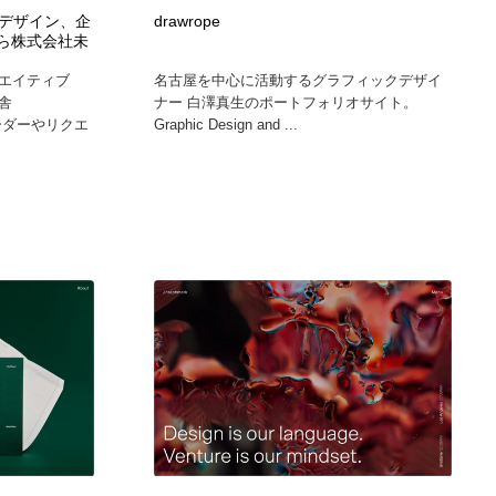
グラフィティ・Graffiti・ストリートアート
ニュース・マガジン・メディア・SNS・YouTube
346
デザイン、企
drawrope
なら株式会社未
エイティブ
名古屋を中心に活動するグラフィックデザイ
ニュース・マガジン・メディア・SNS・YouTube
舎
ナー 白澤真生のポートフォリオサイト。
オーダーやリクエ
Graphic Design and ...