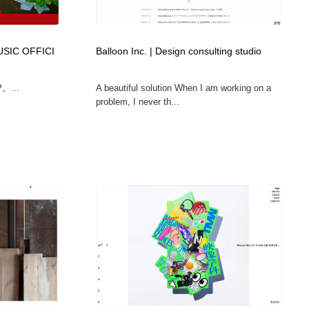
広告・マーケティング・PR・企画・プロデュース
印刷・製本・包装・グッズ
43
IC OFFICI
Balloon Inc. | Design consulting studio
印刷・製本・包装・グッズ
フォント・フリーフォント / 書体
238
...
A beautiful solution When I am working on a
problem, I never th...
フォント・フリーフォント / 書体
スタイリスト・ヘア＆メークアップ・プロップ・セットデザ
18
イン
スタイリスト・ヘア＆メークアップ・プロップ・セットデザ
コーダー・エンジニア・デベロッパー
136
イン
コーダー・エンジニア・デベロッパー
ネット通販・EC・オークション・フリマ
15
ネット通販・EC・オークション・フリマ
眼鏡・コンタクトレンズ・サングラス
30
眼鏡・コンタクトレンズ・サングラス
ネオンサイン・ネオン菅・オリジナル
7
ネオンサイン・ネオン菅・オリジナル
カメラ・レンズ
18