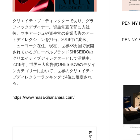
Web制作会社・プロダクション・デジタル
ブランディング・コンサルティング
151
クリエイティブ・ディレクターであり、グラ
PEN NY
フィックデザイナー。資生堂宣伝部に入社
ブランディング・コンサルティング
イラストレーター
160
後、マキアージュや資生堂の企業広告のアー
トディレクションを担当。2019年に渡米、
PEN NY 
ニューヨーク在住。現在、世界88カ国で展開
イラストレーター
レタリング・カリグラフィ・サイン・看板
31
されているグローバルブランドSHISEIDOの
クリエイティブディレクターとして活動中。
2018年、世界三大広告賞ONESHOWのデザイ
レタリング・カリグラフィ・サイン・看板
映像・クリエイター・プロダクション
164
ンカテゴリーにおいて、世界のクリエイティ
ブディレクターランキングで4位に選定され
映像・クリエイター・プロダクション
Javascript・WordPress・CSS・SEO・コーディング
97
る。
https://www.masakihanahara.com/
Javascript・WordPress・CSS・SEO・コーディング
フリー素材・写真・モックアップ
41
フリー素材・写真・モックアップ
プロダクト・インテリア
139
プロダクト・インテリア
縫製・革製品・靴・鞄
55