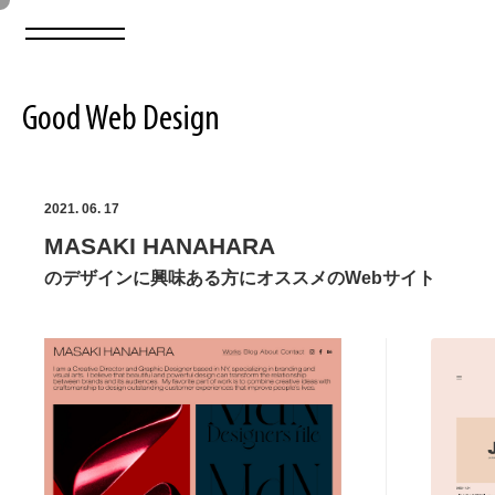
Good Web Design
2026年08月06日の登録サイト数は8548件です
2021. 06. 17
MASAKI HANAHARA
登録Webサイト全一覧
8548
のデザインに興味ある方にオススメのWebサイト
登録Webサイト全一覧!
ABOUT
ABOUT
業界別 登録Webサイト一覧
Web制作会社・プロダクション・デジタル
579