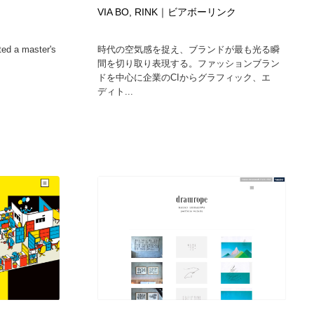
VIA BO, RINK｜ビアボーリンク
ホテル・旅館・温泉・銭湯・サウナ
スポーツ・スポーツ用品・トレーニング・ダイエット
71
ted a master's
時代の空気感を捉え、ブランドが最も光る瞬
スポーツ・スポーツ用品・トレーニング・ダイエット
育児・ベイビー・玩具・絵本
27
間を切り取り表現する。ファッションブラン
ドを中心に企業のCIからグラフィック、エ
ディト...
育児・ベイビー・玩具・絵本
求人・採用・転職・就職・人材紹介
379
求人・採用・転職・就職・人材紹介
起業・事業支援・ボランティア・NPO
8
起業・事業支援・ボランティア・NPO
テクノロジー・AI・人工知能・スマートホーム・オンライン
74
テクノロジー・AI・人工知能・スマートホーム・オンライン
音楽・アーティスト・楽器・舞台・演劇・ミュージカル・ダ
152
ンス
音楽・アーティスト・楽器・舞台・演劇・ミュージカル・ダ
マッチングサービス
22
ンス
マッチングサービス
グラフィティ・Graffiti・ストリートアート
4