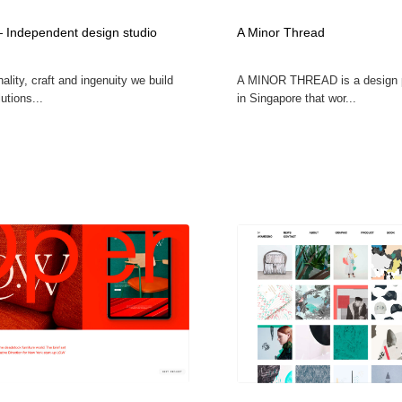
時計・腕時計
おもちゃ・ホビー・ゲーム
35
Independent design studio
A Minor Thread
nality, craft and ingenuity we build
A MINOR THREAD is a design p
おもちゃ・ホビー・ゲーム
建設・住宅・不動産・倉庫
197
utions...
in Singapore that wor...
建設・住宅・不動産・倉庫
携帯電話・通信・サービス
15
携帯電話・通信・サービス
農業・林業・漁業・畜産・鉱業・燃料
54
農業・林業・漁業・畜産・鉱業・燃料
植物・花・ガーデニング・造園
42
植物・花・ガーデニング・造園
工業・加工・技術・機械・電気
59
工業・加工・技術・機械・電気
動物園・水族館・公園・テーマパーク・アミューズメント
23
動物園・水族館・公園・テーマパーク・アミューズメント
自動車・船・飛行機・交通・自転車
71