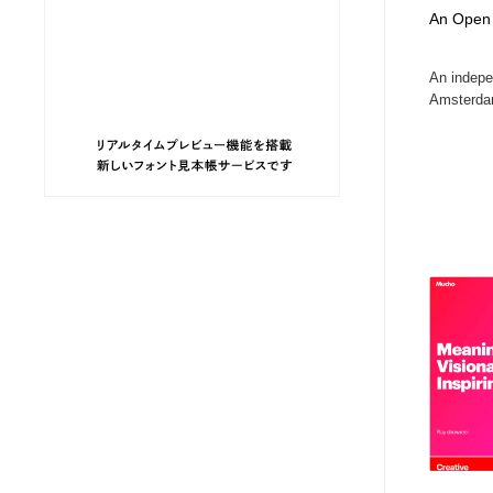
An Open
ヘアサロン・美容院・理髪店・エステ
旅行・観光・電車・航空会社
55
An indepe
旅行・観光・電車・航空会社
ペット・トリミング
20
Amsterda
ペット・トリミング
宗教・神社仏閣・禅・寺・神社
33
宗教・神社仏閣・禅・寺・神社
健康・医療・福祉・病院・歯医者・製薬・薬品
200
健康・医療・福祉・病院・歯医者・製薬・薬品
教育・スクール・保育・幼稚園・小中高・大学・専門学校
173
教育・スクール・保育・幼稚園・小中高・大学・専門学校
日本伝統：着物・織物・舞踊・歌舞伎・茶道・華道・書道
17
日本伝統：着物・織物・舞踊・歌舞伎・茶道・華道・書道
芸能人・俳優・女優・タレント・モデル・芸能事務所
42
芸能人・俳優・女優・タレント・モデル・芸能事務所
アート・芸術・美術館・美術展・博物館・ギャラリー
383