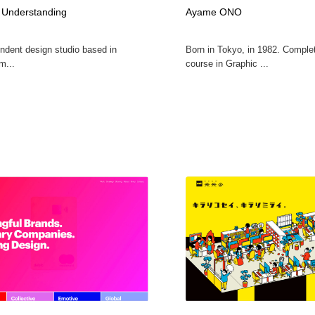
 Understanding
Ayame ONO
自動車・船・飛行機・交通・自転車
アウトドア・キャンプ・登山
40
ndent design studio based in
Born in Tokyo, in 1982. Comple
アウトドア・キャンプ・登山
ウェディング・結婚
38
m...
course in Graphic ...
ウェディング・結婚
法律・監査・税理士・弁護士・司法書士・行政
29
法律・監査・税理士・弁護士・司法書士・行政
金融・銀行・投資・保険・M&A・商社
78
金融・銀行・投資・保険・M&A・商社
システム開発・IT・決済・アプリ・ソフトウェア
99
システム開発・IT・決済・アプリ・ソフトウェア
映画・アニメ・DVD・動画配信・放送・TV・ラジオ
65
映画・アニメ・DVD・動画配信・放送・TV・ラジオ
キャンペーン・イベント・ワークショップ・コンペティショ
77
ン
キャンペーン・イベント・ワークショップ・コンペティショ
鉛筆画・木炭画・デッサン・クロッキー
15
ン