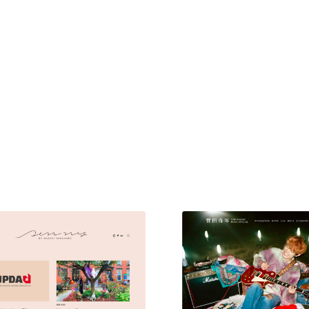
現役Webデザイナーによるコラム
15
現役Webデザイナーによるコラム
人気ランキング TOP100
人気ランキング TOP100
フォトグラファー・カメラマン・写真
257