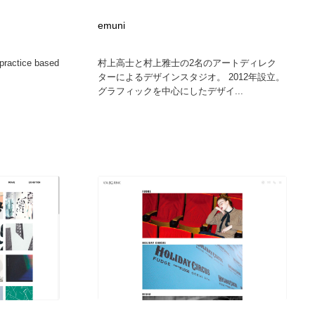
カメラ・レンズ
アニメーション・キャラクターデザイン
23
emuni
ractice based
村上高士と村上雅士の2名のアートディレク
アニメーション・キャラクターデザイン
オフィス・シェアオフィス・コワーキング・シェアスペース
46
ターによるデザインスタジオ。 2012年設立。
グラフィックを中心にしたデザイ...
オフィス・シェアオフィス・コワーキング・シェアスペース
ファッション・洋服
511
ファッション・洋服
食品・飲料・酒・菓子
444
食品・飲料・酒・菓子
陶芸・窯・ガラス・木工・手工芸
34
陶芸・窯・ガラス・木工・手工芸
宇宙
9
宇宙
書籍・本屋・出版・作家・小説家・脚本家
58
書籍・本屋・出版・作家・小説家・脚本家
ホテル・旅館・温泉・銭湯・サウナ
149