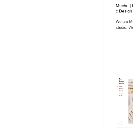
アート・芸術・美術館・美術展・博物館・ギャラリー
GWD スタッフお気に入り
201
Mucho | 
c Design
We are Mu
GWD スタッフお気に入り
studio. We