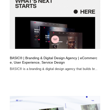
陶芸・窯・ガラス・木工・手工芸
材料：糸・布・紙・プラスチック・石・木材
38
材料：糸・布・紙・プラスチック・石・木材
工業・加工・技術・機械・電気
59
工業・加工・技術・機械・電気
宇宙
9
宇宙
日本の歴史・資料・伝統・将棋・囲碁
4
日本の歴史・資料・伝統・将棋・囲碁
動物園・水族館・公園・テーマパーク・アミューズメン
23
ト
BASIC® | Branding & Digital Design Agency | eCommerc
e, User Experience, Service Design
動物園・水族館・公園・テーマパーク・アミューズメン
書籍・本屋・出版・作家・小説家・脚本家
58
BASIC® is a branding & digital design agency that builds br...
ト
書籍・本屋・出版・作家・小説家・脚本家
ヘアサロン・美容院・理髪店・エステ
60
ヘアサロン・美容院・理髪店・エステ
自動車・船・飛行機・交通・自転車
71
自動車・船・飛行機・交通・自転車
ホテル・旅館・温泉・銭湯・サウナ
149