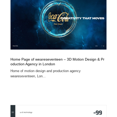
コーダー・エンジニア・デベロッパー
Javascript・WordPress・CSS・SEO・コーディング
97
Javascript・WordPress・CSS・SEO・コーディング
レンタルサーバー・クラウドサービス・ドメイン
10
レンタルサーバー・クラウドサービス・ドメイン
ネット通販・EC・オークション・フリマ
15
ネット通販・EC・オークション・フリマ
フリー素材・写真・モックアップ
41
フリー素材・写真・モックアップ
3D・CG・モーションデザイン
20
Home Page of weareseventeen – 3D Motion Design & Pr
oduction Agency in London
3D・CG・モーションデザイン
眼鏡・コンタクトレンズ・サングラス
30
Home of motion design and production agency
weareseventeen, Lon...
眼鏡・コンタクトレンズ・サングラス
プロダクト・インテリア
139
プロダクト・インテリア
ライフスタイル・家具・生活雑貨・家電
320
ライフスタイル・家具・生活雑貨・家電
ネオンサイン・ネオン菅・オリジナル
7
ネオンサイン・ネオン菅・オリジナル