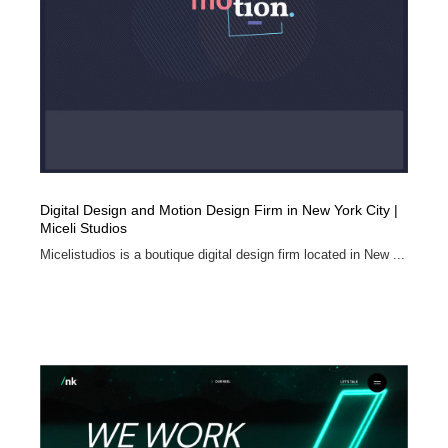
求人・採用・転職・就職・人材紹介
健康・医療・福祉・病院・歯医者・製薬・薬品
200
健康・医療・福祉・病院・歯医者・製薬・薬品
金融・銀行・投資・保険・M&A・商社
78
金融・銀行・投資・保険・M&A・商社
起業・事業支援・ボランティア・NPO
8
起業・事業支援・ボランティア・NPO
教育・スクール・保育・幼稚園・小中高・大学・専門学
173
校
Digital Design and Motion Design Firm in New York City |
教育・スクール・保育・幼稚園・小中高・大学・専門学
システム開発・IT・決済・アプリ・ソフトウェア
99
Miceli Studios
校
Micelistudios is a boutique digital design firm located in New ...
システム開発・IT・決済・アプリ・ソフトウェア
テクノロジー・AI・人工知能・スマートホーム・オンラ
74
イン
テクノロジー・AI・人工知能・スマートホーム・オンラ
日本伝統：着物・織物・舞踊・歌舞伎・茶道・華道・書
17
イン
道
日本伝統：着物・織物・舞踊・歌舞伎・茶道・華道・書
映画・アニメ・DVD・動画配信・放送・TV・ラジオ
65
道