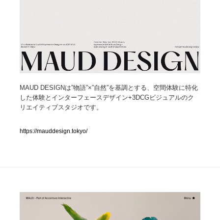
人気ランキング TOP100
業界別 登録Webサイト一覧
Web制作会社・プロダクション・デジタル
579
MAUD DESIGNは”物語”×”自然”を基調とする、空間体験に特化
Web制作会社・プロダクション・デジタル
フォトグラファー・カメラマン・写真
257
した体験とインターフェースデザイン+3DCGビジュアルのク
リエイティブスタジオです。
フォトグラファー・カメラマン・写真
広告・マーケティング・PR・企画・プロデュース
182
https://mauddesign.tokyo/
広告・マーケティング・PR・企画・プロデュース
ブランディング・コンサルティング
151
ブランディング・コンサルティング
グラフィックデザイン・デザイン事務所
485
グラフィックデザイン・デザイン事務所
印刷・製本・包装・グッズ
43
印刷・製本・包装・グッズ
イラストレーター
160