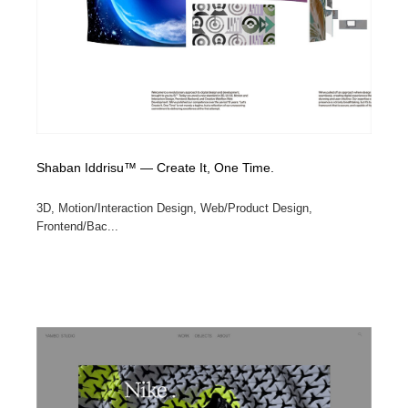
Shaban Iddrisu™ — Create It, One Time.
3D, Motion/Interaction Design, Web/Product Design,
Frontend/Bac...