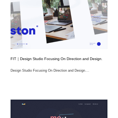
ホテル・旅館・温泉・銭湯・サウナ
旅行・観光・電車・航空会社
55
旅行・観光・電車・航空会社
アウトドア・キャンプ・登山
40
アウトドア・キャンプ・登山
スポーツ・スポーツ用品・トレーニング・ダイエット
71
スポーツ・スポーツ用品・トレーニング・ダイエット
ペット・トリミング
20
ペット・トリミング
ウェディング・結婚
38
FIT｜Design Studio Focusing On Direction and Design.
ウェディング・結婚
育児・ベイビー・玩具・絵本
27
Design Studio Focusing On Direction and Design....
育児・ベイビー・玩具・絵本
宗教・神社仏閣・禅・寺・神社
33
宗教・神社仏閣・禅・寺・神社
法律・監査・税理士・弁護士・司法書士・行政
29
法律・監査・税理士・弁護士・司法書士・行政
求人・採用・転職・就職・人材紹介
379