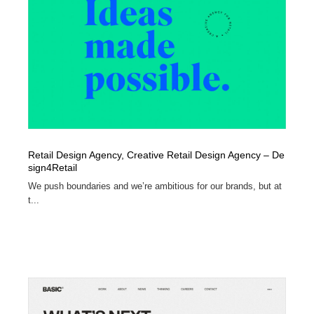
オフィス・シェアオフィス・コワーキング・シェアス
商業施設・商業ビル
33
ペース
商業施設・商業ビル
携帯電話・通信・サービス
15
携帯電話・通信・サービス
ファッション・洋服
511
ファッション・洋服
コスメ・化粧品・石鹸・シャンプー・ヘアケア・香水
220
コスメ・化粧品・石鹸・シャンプー・ヘアケア・香水
農業・林業・漁業・畜産・鉱業・燃料
54
Retail Design Agency, Creative Retail Design Agency – De
sign4Retail‎
農業・林業・漁業・畜産・鉱業・燃料
食品・飲料・酒・菓子
444
We push boundaries and we’re ambitious for our brands, but at
t...
食品・飲料・酒・菓子
飲食・レストラン・カフェ
181
飲食・レストラン・カフェ
植物・花・ガーデニング・造園
42
植物・花・ガーデニング・造園
陶芸・窯・ガラス・木工・手工芸
34