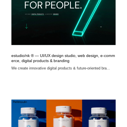
映画・アニメ・DVD・動画配信・放送・TV・ラジオ
音楽・アーティスト・楽器・舞台・演劇・ミュージカ
152
ル・ダンス
音楽・アーティスト・楽器・舞台・演劇・ミュージカ
芸能人・俳優・女優・タレント・モデル・芸能事務所
42
ル・ダンス
芸能人・俳優・女優・タレント・モデル・芸能事務所
キャンペーン・イベント・ワークショップ・コンペティ
77
ション
キャンペーン・イベント・ワークショップ・コンペティ
マッチングサービス
22
estudio/nk ® — UI/UX design studio, web design, e-comm
ション
erce, digital products & branding
マッチングサービス
アート・芸術・美術館・美術展・博物館・ギャラリー
383
We create innovative digital products & future-oriented bra...
アート・芸術・美術館・美術展・博物館・ギャラリー
鉛筆画・木炭画・デッサン・クロッキー
15
鉛筆画・木炭画・デッサン・クロッキー
グラフィティ・Graffiti・ストリートアート
4
グラフィティ・Graffiti・ストリートアート
GWD スタッフお気に入り
201
GWD スタッフお気に入り
Drawing Software / お絵かきソフト・アプリ・ブラシ
11