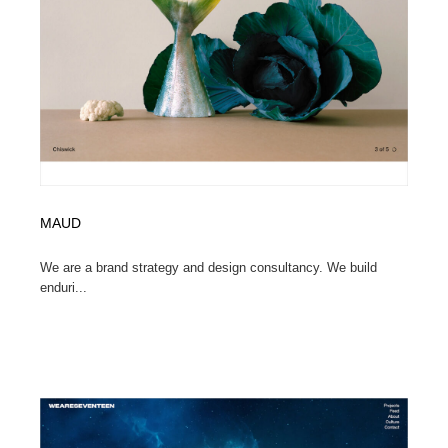
イラストレーター
コンテンツ・メディア制作会社
9
コンテンツ・メディア制作会社
フォント・フリーフォント / 書体
238
フォント・フリーフォント / 書体
レタリング・カリグラフィ・サイン・看板
31
レタリング・カリグラフィ・サイン・看板
編集・ライティング・コピーライター
19
編集・ライティング・コピーライター
スタイリスト・ヘア＆メークアップ・プロップ・セット
MAUD
18
デザイン
We are a brand strategy and design consultancy. We build
enduri...
スタイリスト・ヘア＆メークアップ・プロップ・セット
映像・クリエイター・プロダクション
164
デザイン
映像・クリエイター・プロダクション
撮影スタジオ・撮影用小物・背景ボード・リース・レン
20
タル
撮影スタジオ・撮影用小物・背景ボード・リース・レン
コーダー・エンジニア・デベロッパー
136
タル