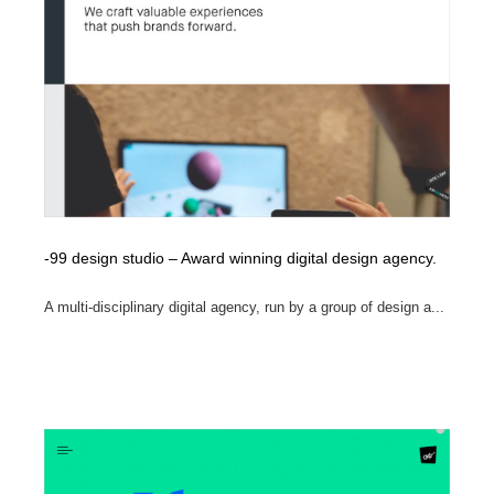
縫製・革製品・靴・鞄
55
縫製・革製品・靴・鞄
時計・腕時計
28
時計・腕時計
カメラ・レンズ
18
カメラ・レンズ
ジュエリー・装飾品
54
ジュエリー・装飾品
おもちゃ・ホビー・ゲーム
35
-99 design studio – Award winning digital design agency.
おもちゃ・ホビー・ゲーム
アニメーション・キャラクターデザイン
23
A multi-disciplinary digital agency, run by a group of design a...
アニメーション・キャラクターデザイン
建築・空間・工務店・内装・店舗・環境デザイン
276
建築・空間・工務店・内装・店舗・環境デザイン
建設・住宅・不動産・倉庫
197
建設・住宅・不動産・倉庫
オフィス・シェアオフィス・コワーキング・シェアス
46
ペース