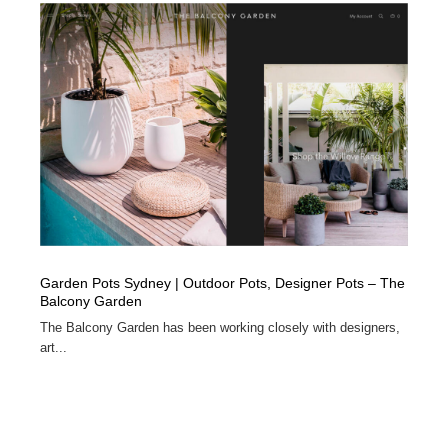
イラストレーター
コンテンツ・メディア制作会社
9
コンテンツ・メディア制作会社
フォント・フリーフォント / 書体
238
フォント・フリーフォント / 書体
レタリング・カリグラフィ・サイン・看板
31
レタリング・カリグラフィ・サイン・看板
編集・ライティング・コピーライター
19
編集・ライティング・コピーライター
スタイリスト・ヘア＆メークアップ・プロップ・セット
18
デザイン
Garden Pots Sydney | Outdoor Pots, Designer Pots – The
スタイリスト・ヘア＆メークアップ・プロップ・セット
映像・クリエイター・プロダクション
164
Balcony Garden
デザイン
The Balcony Garden has been working closely with designers,
映像・クリエイター・プロダクション
撮影スタジオ・撮影用小物・背景ボード・リース・レン
art...
20
タル
撮影スタジオ・撮影用小物・背景ボード・リース・レン
コーダー・エンジニア・デベロッパー
136
タル