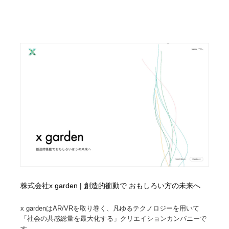
求人・採用・転職・就職・人材紹介
健康・医療・福祉・病院・歯医者・製薬・薬品
200
健康・医療・福祉・病院・歯医者・製薬・薬品
金融・銀行・投資・保険・M&A・商社
78
金融・銀行・投資・保険・M&A・商社
起業・事業支援・ボランティア・NPO
8
起業・事業支援・ボランティア・NPO
教育・スクール・保育・幼稚園・小中高・大学・専門学
173
校
教育・スクール・保育・幼稚園・小中高・大学・専門学
システム開発・IT・決済・アプリ・ソフトウェア
99
校
システム開発・IT・決済・アプリ・ソフトウェア
テクノロジー・AI・人工知能・スマートホーム・オンラ
74
イン
テクノロジー・AI・人工知能・スマートホーム・オンラ
日本伝統：着物・織物・舞踊・歌舞伎・茶道・華道・書
17
イン
道
株式会社x garden | 創造的衝動で おもしろい方の未来へ
日本伝統：着物・織物・舞踊・歌舞伎・茶道・華道・書
映画・アニメ・DVD・動画配信・放送・TV・ラジオ
65
x gardenはAR/VRを取り巻く、凡ゆるテクノロジーを用いて
道
「社会の共感総量を最大化する」クリエイションカンパニーで
す。...