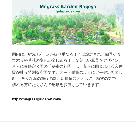
人気ランキング TOP100
業界別 登録Webサイト一覧
Web制作会社・プロダクション・デジタル
579
園内は、6つのゾーンが折り重なるように設計され、四季折々
Web制作会社・プロダクション・デジタル
フォトグラファー・カメラマン・写真
257
で木々や草花の変化が楽しめるような美しい風景をデザイン。
さらに春限定公開の「秘密の花園」は、花々に囲まれる没入体
フォトグラファー・カメラマン・写真
広告・マーケティング・PR・企画・プロデュース
182
験が叶う特別な空間です。アート鑑賞のようにガーデンを楽し
む… そんな花の施設の新しい価値観とともに、植物の力で、
広告・マーケティング・PR・企画・プロデュース
訪れる方にたくさんの感動をお届けしていきます。
ブランディング・コンサルティング
151
ブランディング・コンサルティング
https://megrassgarden-n.com/
グラフィックデザイン・デザイン事務所
485
グラフィックデザイン・デザイン事務所
印刷・製本・包装・グッズ
43
印刷・製本・包装・グッズ
イラストレーター
160