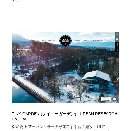
映画・アニメ・DVD・動画配信・放送・TV・ラジオ
音楽・アーティスト・楽器・舞台・演劇・ミュージカ
152
ル・ダンス
音楽・アーティスト・楽器・舞台・演劇・ミュージカ
芸能人・俳優・女優・タレント・モデル・芸能事務所
42
ル・ダンス
芸能人・俳優・女優・タレント・モデル・芸能事務所
キャンペーン・イベント・ワークショップ・コンペティ
77
ション
キャンペーン・イベント・ワークショップ・コンペティ
マッチングサービス
22
ション
マッチングサービス
アート・芸術・美術館・美術展・博物館・ギャラリー
383
アート・芸術・美術館・美術展・博物館・ギャラリー
鉛筆画・木炭画・デッサン・クロッキー
15
鉛筆画・木炭画・デッサン・クロッキー
グラフィティ・Graffiti・ストリートアート
4
グラフィティ・Graffiti・ストリートアート
GWD スタッフお気に入り
201
TINY GARDEN (タイニーガーデン) | URBAN RESEARCH
Co., Ltd.
株式会社 アーバンリサーチが運営する宿泊施設「TINY
GWD スタッフお気に入り
Drawing Software / お絵かきソフト・アプリ・ブラシ
11