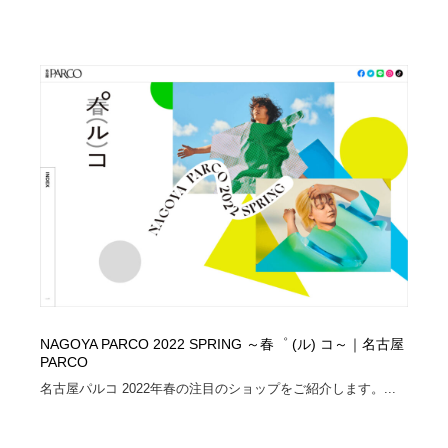
オフィス・シェアオフィス・コワーキング・シェアス
商業施設・商業ビル
33
ペース
商業施設・商業ビル
携帯電話・通信・サービス
15
携帯電話・通信・サービス
ファッション・洋服
511
ファッション・洋服
コスメ・化粧品・石鹸・シャンプー・ヘアケア・香水
220
コスメ・化粧品・石鹸・シャンプー・ヘアケア・香水
農業・林業・漁業・畜産・鉱業・燃料
54
農業・林業・漁業・畜産・鉱業・燃料
食品・飲料・酒・菓子
444
食品・飲料・酒・菓子
飲食・レストラン・カフェ
181
NAGOYA PARCO 2022 SPRING ～春゜ (ル) コ～｜名古屋
飲食・レストラン・カフェ
植物・花・ガーデニング・造園
42
PARCO
名古屋パルコ 2022年春の注目のショップをご紹介します。...
植物・花・ガーデニング・造園
陶芸・窯・ガラス・木工・手工芸
34