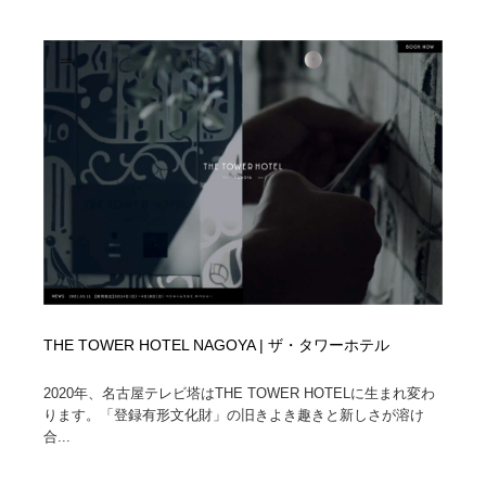
縫製・革製品・靴・鞄
55
縫製・革製品・靴・鞄
時計・腕時計
28
時計・腕時計
カメラ・レンズ
18
カメラ・レンズ
ジュエリー・装飾品
54
ジュエリー・装飾品
おもちゃ・ホビー・ゲーム
35
おもちゃ・ホビー・ゲーム
アニメーション・キャラクターデザイン
23
アニメーション・キャラクターデザイン
建築・空間・工務店・内装・店舗・環境デザイン
276
THE TOWER HOTEL NAGOYA | ザ・タワーホテル
建築・空間・工務店・内装・店舗・環境デザイン
建設・住宅・不動産・倉庫
197
2020年、名古屋テレビ塔はTHE TOWER HOTELに生まれ変わ
ります。「登録有形文化財」の旧きよき趣きと新しさが溶け
建設・住宅・不動産・倉庫
オフィス・シェアオフィス・コワーキング・シェアス
46
合...
ペース