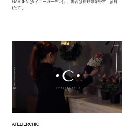
GARDEN (タイニーガーデン)」。舞台は長野県茅野市、蓼科
(たてし...
Drawing Software / お絵かきソフト・アプリ・ブラシ
ニュース・マガジン・メディア・SNS・YouTube
346
ニュース・マガジン・メディア・SNS・YouTube
ATELIERCHIC