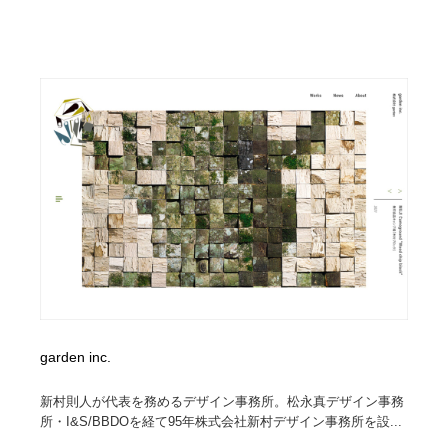
ホテル・旅館・温泉・銭湯・サウナ
旅行・観光・電車・航空会社
55
旅行・観光・電車・航空会社
アウトドア・キャンプ・登山
40
アウトドア・キャンプ・登山
スポーツ・スポーツ用品・トレーニング・ダイエット
71
スポーツ・スポーツ用品・トレーニング・ダイエット
ペット・トリミング
20
ペット・トリミング
ウェディング・結婚
38
ウェディング・結婚
育児・ベイビー・玩具・絵本
27
育児・ベイビー・玩具・絵本
宗教・神社仏閣・禅・寺・神社
33
garden inc.
宗教・神社仏閣・禅・寺・神社
法律・監査・税理士・弁護士・司法書士・行政
29
新村則人が代表を務めるデザイン事務所。松永真デザイン事務
法律・監査・税理士・弁護士・司法書士・行政
求人・採用・転職・就職・人材紹介
379
所・I&S/BBDOを経て95年株式会社新村デザイン事務所を設...