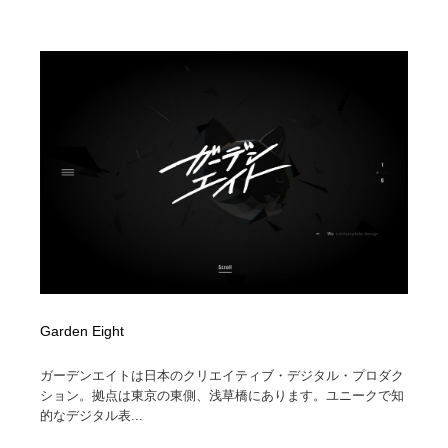
陶芸・窯・ガラス・木工・手工芸
材料：糸・布・紙・プラスチック・石・木材
38
材料：糸・布・紙・プラスチック・石・木材
工業・加工・技術・機械・電気
59
工業・加工・技術・機械・電気
宇宙
9
宇宙
日本の歴史・資料・伝統・将棋・囲碁
4
日本の歴史・資料・伝統・将棋・囲碁
動物園・水族館・公園・テーマパーク・アミューズメン
23
ト
動物園・水族館・公園・テーマパーク・アミューズメン
書籍・本屋・出版・作家・小説家・脚本家
58
ト
書籍・本屋・出版・作家・小説家・脚本家
ヘアサロン・美容院・理髪店・エステ
60
Garden Eight
ヘアサロン・美容院・理髪店・エステ
自動車・船・飛行機・交通・自転車
71
ガーデンエイトは日本のクリエイティブ・デジタル・プロダク
ション。拠点は東京の東側、浅草橋にあります。ユニークで知
自動車・船・飛行機・交通・自転車
ホテル・旅館・温泉・銭湯・サウナ
149
的なデジタル表...