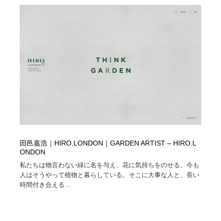
コーダー・エンジニア・デベロッパー
Javascript・WordPress・CSS・SEO・コーディング
97
Javascript・WordPress・CSS・SEO・コーディング
レンタルサーバー・クラウドサービス・ドメイン
10
レンタルサーバー・クラウドサービス・ドメイン
ネット通販・EC・オークション・フリマ
15
ネット通販・EC・オークション・フリマ
フリー素材・写真・モックアップ
41
フリー素材・写真・モックアップ
3D・CG・モーションデザイン
20
3D・CG・モーションデザイン
眼鏡・コンタクトレンズ・サングラス
30
田邑嘉浩｜HIRO.LONDON｜GARDEN ARTIST – HIRO.L
眼鏡・コンタクトレンズ・サングラス
プロダクト・インテリア
139
ONDON
私たちは物言わない緑に名を与え、花に気持ちをのせる。今も
プロダクト・インテリア
ライフスタイル・家具・生活雑貨・家電
319
人はそうやって植物と暮らしている。そこに大事な人と、長い
時間付き合える...
ライフスタイル・家具・生活雑貨・家電
ネオンサイン・ネオン菅・オリジナル
7
ネオンサイン・ネオン菅・オリジナル