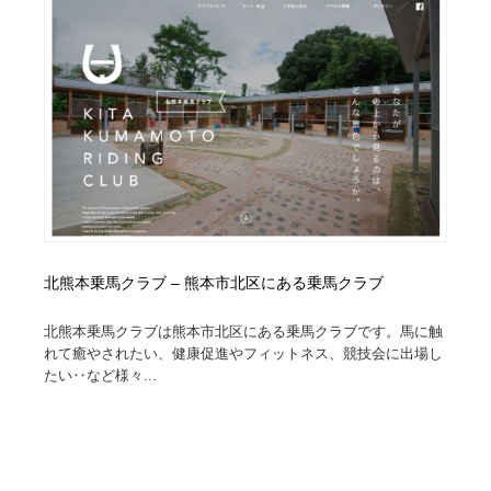
映画・アニメ・DVD・動画配信・放送・TV・ラジオ
音楽・アーティスト・楽器・舞台・演劇・ミュージカ
152
ル・ダンス
音楽・アーティスト・楽器・舞台・演劇・ミュージカ
芸能人・俳優・女優・タレント・モデル・芸能事務所
42
ル・ダンス
芸能人・俳優・女優・タレント・モデル・芸能事務所
キャンペーン・イベント・ワークショップ・コンペティ
77
ション
キャンペーン・イベント・ワークショップ・コンペティ
マッチングサービス
22
ション
マッチングサービス
アート・芸術・美術館・美術展・博物館・ギャラリー
383
北熊本乗馬クラブ – 熊本市北区にある乗馬クラブ
アート・芸術・美術館・美術展・博物館・ギャラリー
鉛筆画・木炭画・デッサン・クロッキー
15
北熊本乗馬クラブは熊本市北区にある乗馬クラブです。馬に触
れて癒やされたい、健康促進やフィットネス、競技会に出場し
鉛筆画・木炭画・デッサン・クロッキー
グラフィティ・Graffiti・ストリートアート
4
たい‥など様々...
グラフィティ・Graffiti・ストリートアート
GWD スタッフお気に入り
201
GWD スタッフお気に入り
Drawing Software / お絵かきソフト・アプリ・ブラシ
11