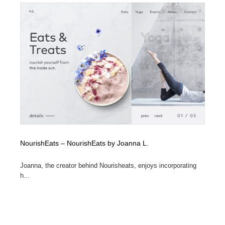
Drawing Software / お絵かきソフト・アプリ・ブラシ
ニュース・マガジン・メディア・SNS・YouTube
346
ニュース・マガジン・メディア・SNS・YouTube
NourishEats – NourishEats by Joanna L.
Joanna, the creator behind Nourisheats, enjoys incorporating
h...