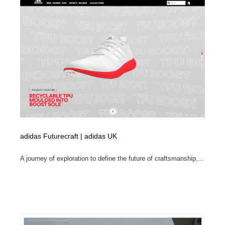
求人・採用・転職・就職・人材紹介
健康・医療・福祉・病院・歯医者・製薬・薬品
200
健康・医療・福祉・病院・歯医者・製薬・薬品
金融・銀行・投資・保険・M&A・商社
78
金融・銀行・投資・保険・M&A・商社
起業・事業支援・ボランティア・NPO
8
起業・事業支援・ボランティア・NPO
教育・スクール・保育・幼稚園・小中高・大学・専門学
173
校
教育・スクール・保育・幼稚園・小中高・大学・専門学
システム開発・IT・決済・アプリ・ソフトウェア
99
校
システム開発・IT・決済・アプリ・ソフトウェア
テクノロジー・AI・人工知能・スマートホーム・オンラ
adidas Futurecraft | adidas UK
74
イン
A journey of exploration to define the future of craftsmanship,...
テクノロジー・AI・人工知能・スマートホーム・オンラ
日本伝統：着物・織物・舞踊・歌舞伎・茶道・華道・書
17
イン
道
日本伝統：着物・織物・舞踊・歌舞伎・茶道・華道・書
映画・アニメ・DVD・動画配信・放送・TV・ラジオ
65
道