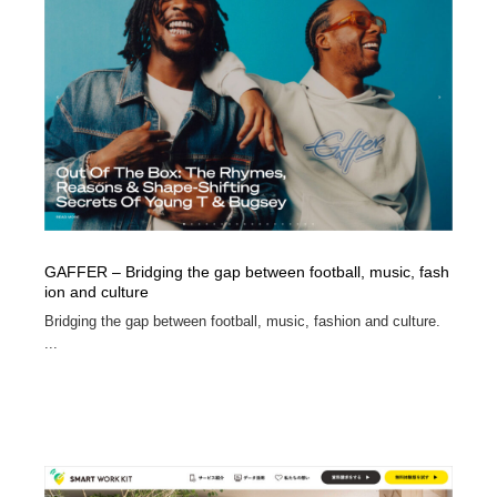
イラストレーター
コンテンツ・メディア制作会社
9
コンテンツ・メディア制作会社
フォント・フリーフォント / 書体
238
フォント・フリーフォント / 書体
レタリング・カリグラフィ・サイン・看板
31
レタリング・カリグラフィ・サイン・看板
編集・ライティング・コピーライター
19
編集・ライティング・コピーライター
スタイリスト・ヘア＆メークアップ・プロップ・セット
18
デザイン
GAFFER – Bridging the gap between football, music, fash
ion and culture
Bridging the gap between football, music, fashion and culture.
スタイリスト・ヘア＆メークアップ・プロップ・セット
映像・クリエイター・プロダクション
164
デザイン
...
映像・クリエイター・プロダクション
撮影スタジオ・撮影用小物・背景ボード・リース・レン
20
タル
撮影スタジオ・撮影用小物・背景ボード・リース・レン
コーダー・エンジニア・デベロッパー
136
タル