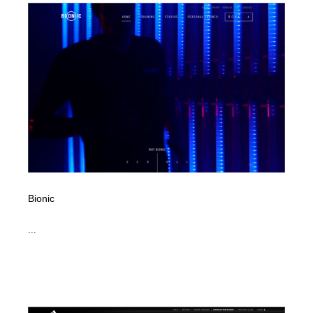
ホテル・旅館・温泉・銭湯・サウナ
旅行・観光・電車・航空会社
55
旅行・観光・電車・航空会社
アウトドア・キャンプ・登山
40
アウトドア・キャンプ・登山
スポーツ・スポーツ用品・トレーニング・ダイエット
71
スポーツ・スポーツ用品・トレーニング・ダイエット
ペット・トリミング
20
ペット・トリミング
ウェディング・結婚
38
ウェディング・結婚
育児・ベイビー・玩具・絵本
27
Bionic
育児・ベイビー・玩具・絵本
宗教・神社仏閣・禅・寺・神社
33
...
宗教・神社仏閣・禅・寺・神社
法律・監査・税理士・弁護士・司法書士・行政
29
法律・監査・税理士・弁護士・司法書士・行政
求人・採用・転職・就職・人材紹介
379