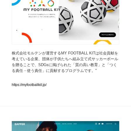
人気ランキング TOP100
業界別 登録Webサイト一覧
Web制作会社・プロダクション・デジタル
579
Web制作会社・プロダクション・デジタル
株式会社モルテンが運営するMY FOOTBALL KITは社会貢献を
フォトグラファー・カメラマン・写真
257
考えている企業、団体が子供たちへ組み立て式サッカーボール
を贈ることで、SDGsに掲げられた「質の高い教育」と「つく
フォトグラファー・カメラマン・写真
広告・マーケティング・PR・企画・プロデュース
182
る責任・使う責任」に貢献するプログラムです。"
広告・マーケティング・PR・企画・プロデュース
ブランディング・コンサルティング
151
https://myfootballkit.jp/
ブランディング・コンサルティング
グラフィックデザイン・デザイン事務所
485
グラフィックデザイン・デザイン事務所
印刷・製本・包装・グッズ
43
印刷・製本・包装・グッズ
イラストレーター
160