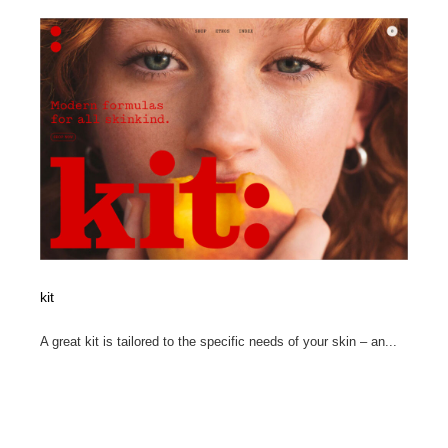
陶芸・窯・ガラス・木工・手工芸
材料：糸・布・紙・プラスチック・石・木材
38
材料：糸・布・紙・プラスチック・石・木材
工業・加工・技術・機械・電気
59
工業・加工・技術・機械・電気
宇宙
9
宇宙
日本の歴史・資料・伝統・将棋・囲碁
4
日本の歴史・資料・伝統・将棋・囲碁
動物園・水族館・公園・テーマパーク・アミューズメン
23
ト
動物園・水族館・公園・テーマパーク・アミューズメン
書籍・本屋・出版・作家・小説家・脚本家
58
ト
kit
書籍・本屋・出版・作家・小説家・脚本家
ヘアサロン・美容院・理髪店・エステ
60
A great kit is tailored to the specific needs of your skin – an...
ヘアサロン・美容院・理髪店・エステ
自動車・船・飛行機・交通・自転車
71
自動車・船・飛行機・交通・自転車
ホテル・旅館・温泉・銭湯・サウナ
149