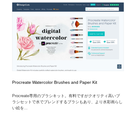
オフィス・シェアオフィス・コワーキング・シェアス
商業施設・商業ビル
33
ペース
商業施設・商業ビル
携帯電話・通信・サービス
15
携帯電話・通信・サービス
ファッション・洋服
511
ファッション・洋服
コスメ・化粧品・石鹸・シャンプー・ヘアケア・香水
220
コスメ・化粧品・石鹸・シャンプー・ヘアケア・香水
農業・林業・漁業・畜産・鉱業・燃料
54
農業・林業・漁業・畜産・鉱業・燃料
食品・飲料・酒・菓子
444
Procreate Watercolor Brushes and Paper Kit
食品・飲料・酒・菓子
飲食・レストラン・カフェ
181
Procreate専用のブラシキット。有料ですがクオリティ高いブ
ラシセットで水でブレンドするブラシもあり、より水彩画らし
飲食・レストラン・カフェ
植物・花・ガーデニング・造園
42
い絵を...
植物・花・ガーデニング・造園
陶芸・窯・ガラス・木工・手工芸
34