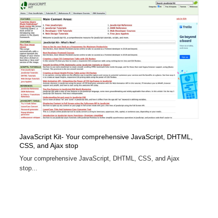
縫製・革製品・靴・鞄
55
縫製・革製品・靴・鞄
時計・腕時計
28
時計・腕時計
カメラ・レンズ
18
カメラ・レンズ
ジュエリー・装飾品
54
ジュエリー・装飾品
おもちゃ・ホビー・ゲーム
35
おもちゃ・ホビー・ゲーム
アニメーション・キャラクターデザイン
23
JavaScript Kit- Your comprehensive JavaScript, DHTML,
アニメーション・キャラクターデザイン
建築・空間・工務店・内装・店舗・環境デザイン
276
CSS, and Ajax stop
Your comprehensive JavaScript, DHTML, CSS, and Ajax
建築・空間・工務店・内装・店舗・環境デザイン
建設・住宅・不動産・倉庫
197
stop...
建設・住宅・不動産・倉庫
オフィス・シェアオフィス・コワーキング・シェアス
46
ペース