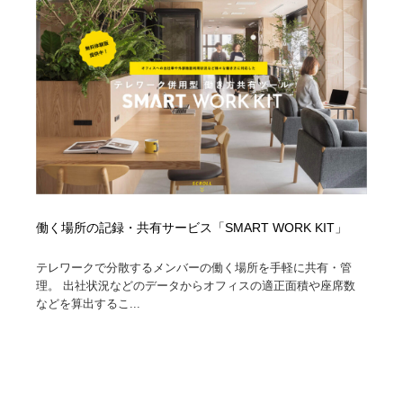
コーダー・エンジニア・デベロッパー
Javascript・WordPress・CSS・SEO・コーディング
97
Javascript・WordPress・CSS・SEO・コーディング
レンタルサーバー・クラウドサービス・ドメイン
10
レンタルサーバー・クラウドサービス・ドメイン
ネット通販・EC・オークション・フリマ
15
ネット通販・EC・オークション・フリマ
フリー素材・写真・モックアップ
41
フリー素材・写真・モックアップ
3D・CG・モーションデザイン
20
3D・CG・モーションデザイン
眼鏡・コンタクトレンズ・サングラス
30
働く場所の記録・共有サービス「SMART WORK KIT」
テレワークで分散するメンバーの働く場所を手軽に共有・管
眼鏡・コンタクトレンズ・サングラス
プロダクト・インテリア
139
理。 出社状況などのデータからオフィスの適正面積や座席数
などを算出するこ...
プロダクト・インテリア
ライフスタイル・家具・生活雑貨・家電
320
ライフスタイル・家具・生活雑貨・家電
ネオンサイン・ネオン菅・オリジナル
7
ネオンサイン・ネオン菅・オリジナル