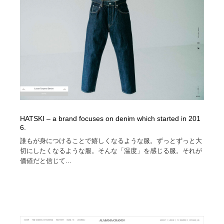
イラストレーター
コンテンツ・メディア制作会社
9
コンテンツ・メディア制作会社
フォント・フリーフォント / 書体
238
フォント・フリーフォント / 書体
レタリング・カリグラフィ・サイン・看板
31
レタリング・カリグラフィ・サイン・看板
編集・ライティング・コピーライター
19
編集・ライティング・コピーライター
スタイリスト・ヘア＆メークアップ・プロップ・セット
18
HATSKI – a brand focuses on denim which started in 201
デザイン
6.
誰もが身につけることで嬉しくなるような服。ずっとずっと大
スタイリスト・ヘア＆メークアップ・プロップ・セット
映像・クリエイター・プロダクション
164
切にしたくなるような服。そんな「温度」を感じる服。それが
デザイン
価値だと信じて...
映像・クリエイター・プロダクション
撮影スタジオ・撮影用小物・背景ボード・リース・レン
20
タル
撮影スタジオ・撮影用小物・背景ボード・リース・レン
コーダー・エンジニア・デベロッパー
136
タル