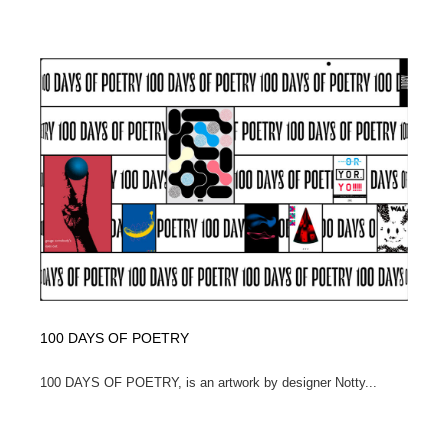
Drawing Software / お絵かきソフト・アプリ・ブラシ
ニュース・マガジン・メディア・SNS・YouTube
346
ニュース・マガジン・メディア・SNS・YouTube
100 DAYS OF POETRY
100 DAYS OF POETRY, is an artwork by designer Notty...