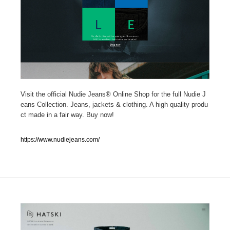
人気ランキング TOP100
業界別 登録Webサイト一覧
Web制作会社・プロダクション・デジタル
579
Web制作会社・プロダクション・デジタル
フォトグラファー・カメラマン・写真
257
Visit the official Nudie Jeans® Online Shop for the full Nudie J
eans Collection. Jeans, jackets & clothing. A high quality produ
ct made in a fair way. Buy now!
フォトグラファー・カメラマン・写真
広告・マーケティング・PR・企画・プロデュース
182
https://www.nudiejeans.com/
広告・マーケティング・PR・企画・プロデュース
ブランディング・コンサルティング
151
ブランディング・コンサルティング
グラフィックデザイン・デザイン事務所
485
グラフィックデザイン・デザイン事務所
印刷・製本・包装・グッズ
43
印刷・製本・包装・グッズ
イラストレーター
160