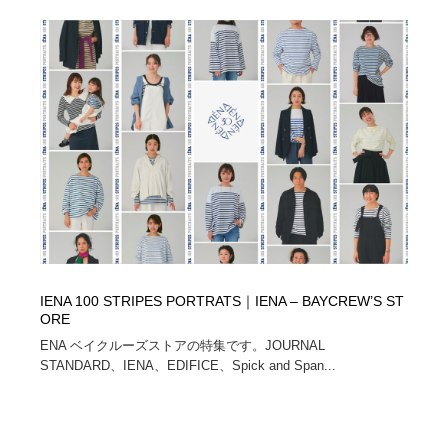
ホテル・旅館・温泉・銭湯・サウナ
旅行・観光・電車・航空会社
55
旅行・観光・電車・航空会社
アウトドア・キャンプ・登山
40
アウトドア・キャンプ・登山
スポーツ・スポーツ用品・トレーニング・ダイエット
71
スポーツ・スポーツ用品・トレーニング・ダイエット
ペット・トリミング
20
ペット・トリミング
ウェディング・結婚
38
ウェディング・結婚
育児・ベイビー・玩具・絵本
27
IENA 100 STRIPES PORTRATS｜IENA – BAYCREW’S ST
育児・ベイビー・玩具・絵本
宗教・神社仏閣・禅・寺・神社
33
ORE
ENA ベイクルーズストアの特集です。JOURNAL
宗教・神社仏閣・禅・寺・神社
法律・監査・税理士・弁護士・司法書士・行政
29
STANDARD、IENA、EDIFICE、Spick and Span...
法律・監査・税理士・弁護士・司法書士・行政
求人・採用・転職・就職・人材紹介
379