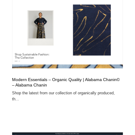
コーダー・エンジニア・デベロッパー
Javascript・WordPress・CSS・SEO・コーディング
97
Javascript・WordPress・CSS・SEO・コーディング
レンタルサーバー・クラウドサービス・ドメイン
10
レンタルサーバー・クラウドサービス・ドメイン
ネット通販・EC・オークション・フリマ
15
ネット通販・EC・オークション・フリマ
フリー素材・写真・モックアップ
41
フリー素材・写真・モックアップ
3D・CG・モーションデザイン
21
3D・CG・モーションデザイン
眼鏡・コンタクトレンズ・サングラス
30
Modern Essentials – Organic Quality | Alabama Chanin©
– Alabama Chanin
眼鏡・コンタクトレンズ・サングラス
プロダクト・インテリア
139
Shop the latest from our collection of organically produced,
th...
プロダクト・インテリア
ライフスタイル・家具・生活雑貨・家電
320
ライフスタイル・家具・生活雑貨・家電
ネオンサイン・ネオン菅・オリジナル
7
ネオンサイン・ネオン菅・オリジナル