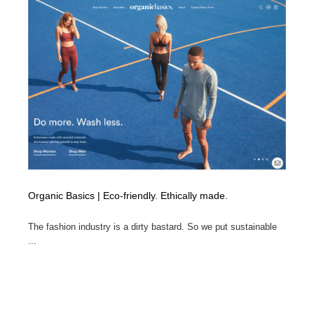
縫製・革製品・靴・鞄
55
縫製・革製品・靴・鞄
時計・腕時計
28
時計・腕時計
カメラ・レンズ
18
カメラ・レンズ
ジュエリー・装飾品
54
ジュエリー・装飾品
おもちゃ・ホビー・ゲーム
35
おもちゃ・ホビー・ゲーム
アニメーション・キャラクターデザイン
23
Organic Basics | Eco-friendly. Ethically made.
アニメーション・キャラクターデザイン
建築・空間・工務店・内装・店舗・環境デザイン
276
The fashion industry is a dirty bastard. So we put sustainable
建築・空間・工務店・内装・店舗・環境デザイン
建設・住宅・不動産・倉庫
197
...
建設・住宅・不動産・倉庫
オフィス・シェアオフィス・コワーキング・シェアス
46
ペース