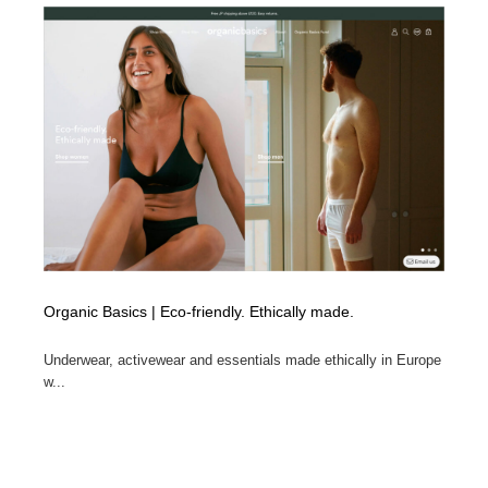
オフィス・シェアオフィス・コワーキング・シェアス
商業施設・商業ビル
33
ペース
商業施設・商業ビル
携帯電話・通信・サービス
15
携帯電話・通信・サービス
ファッション・洋服
511
ファッション・洋服
コスメ・化粧品・石鹸・シャンプー・ヘアケア・香水
220
コスメ・化粧品・石鹸・シャンプー・ヘアケア・香水
農業・林業・漁業・畜産・鉱業・燃料
54
農業・林業・漁業・畜産・鉱業・燃料
食品・飲料・酒・菓子
444
Organic Basics | Eco-friendly. Ethically made.
食品・飲料・酒・菓子
飲食・レストラン・カフェ
182
Underwear, activewear and essentials made ethically in Europe
w...
飲食・レストラン・カフェ
植物・花・ガーデニング・造園
42
植物・花・ガーデニング・造園
陶芸・窯・ガラス・木工・手工芸
34