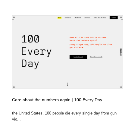
映画・アニメ・DVD・動画配信・放送・TV・ラジオ
音楽・アーティスト・楽器・舞台・演劇・ミュージカ
152
ル・ダンス
音楽・アーティスト・楽器・舞台・演劇・ミュージカ
芸能人・俳優・女優・タレント・モデル・芸能事務所
42
ル・ダンス
芸能人・俳優・女優・タレント・モデル・芸能事務所
キャンペーン・イベント・ワークショップ・コンペティ
77
ション
キャンペーン・イベント・ワークショップ・コンペティ
マッチングサービス
22
ション
マッチングサービス
アート・芸術・美術館・美術展・博物館・ギャラリー
383
アート・芸術・美術館・美術展・博物館・ギャラリー
鉛筆画・木炭画・デッサン・クロッキー
15
Care about the numbers again | 100 Every Day
鉛筆画・木炭画・デッサン・クロッキー
グラフィティ・Graffiti・ストリートアート
4
the United States, 100 people die every single day from gun
グラフィティ・Graffiti・ストリートアート
GWD スタッフお気に入り
201
vio...
GWD スタッフお気に入り
Drawing Software / お絵かきソフト・アプリ・ブラシ
11