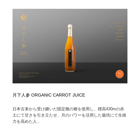
求人・採用・転職・就職・人材紹介
健康・医療・福祉・病院・歯医者・製薬・薬品
200
健康・医療・福祉・病院・歯医者・製薬・薬品
金融・銀行・投資・保険・M&A・商社
78
金融・銀行・投資・保険・M&A・商社
起業・事業支援・ボランティア・NPO
8
起業・事業支援・ボランティア・NPO
教育・スクール・保育・幼稚園・小中高・大学・専門学
173
校
教育・スクール・保育・幼稚園・小中高・大学・専門学
システム開発・IT・決済・アプリ・ソフトウェア
99
校
システム開発・IT・決済・アプリ・ソフトウェア
テクノロジー・AI・人工知能・スマートホーム・オンラ
74
イン
月下人参 ORGANIC CARROT JUICE
テクノロジー・AI・人工知能・スマートホーム・オンラ
日本伝統：着物・織物・舞踊・歌舞伎・茶道・華道・書
17
日本古来から受け継いだ固定種の種を使用し、標高430mの赤
イン
道
土にて甘さを引き立たせ、月のパワーを活用した栽培にて生殖
力を高めた人...
日本伝統：着物・織物・舞踊・歌舞伎・茶道・華道・書
映画・アニメ・DVD・動画配信・放送・TV・ラジオ
65
道