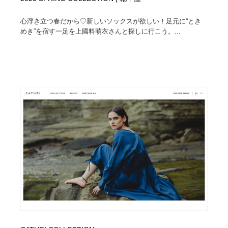
心浮き立つ春だから♡新しいソックスが欲しい！足元に“とき
めき”を宿す一足を上國料萌衣さんと探しに行こう。...