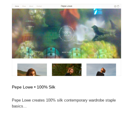
陶芸・窯・ガラス・木工・手工芸
材料：糸・布・紙・プラスチック・石・木材
38
材料：糸・布・紙・プラスチック・石・木材
工業・加工・技術・機械・電気
59
工業・加工・技術・機械・電気
宇宙
9
宇宙
日本の歴史・資料・伝統・将棋・囲碁
4
日本の歴史・資料・伝統・将棋・囲碁
動物園・水族館・公園・テーマパーク・アミューズメン
23
ト
動物園・水族館・公園・テーマパーク・アミューズメン
書籍・本屋・出版・作家・小説家・脚本家
58
ト
Pepe Lowe • 100% Silk
書籍・本屋・出版・作家・小説家・脚本家
ヘアサロン・美容院・理髪店・エステ
60
Pepe Lowe creates 100% silk contemporary wardrobe staple
basics...
ヘアサロン・美容院・理髪店・エステ
自動車・船・飛行機・交通・自転車
71
自動車・船・飛行機・交通・自転車
ホテル・旅館・温泉・銭湯・サウナ
149