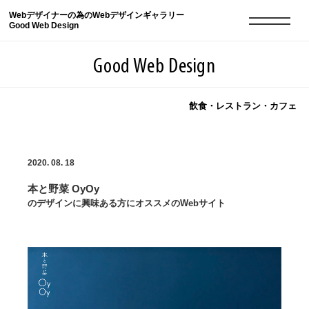
Webデザイナーの為のWebデザインギャラリー
Good Web Design
Good Web Design
飲食・レストラン・カフェ
2026年08月09日の登録サイト数は8551件です
2020. 08. 18
登録Webサイト全一覧
8551
本と野菜 OyOy
登録Webサイト全一覧!
現役Webデザイナーによるコラム
15
のデザインに興味ある方にオススメのWebサイト
現役Webデザイナーによるコラム
ニュース
12
ニュース
ABOUT
ABOUT
人気ランキング TOP100