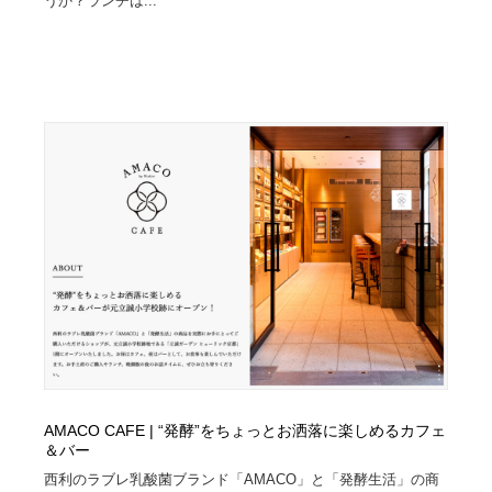
うか？ランチは...
Drawing Software / お絵かきソフト・アプリ・ブラシ
ニュース・マガジン・メディア・SNS・YouTube
346
ニュース・マガジン・メディア・SNS・YouTube
AMACO CAFE | “発酵”をちょっとお洒落に楽しめるカフェ
＆バー
西利のラブレ乳酸菌ブランド「AMACO」と「発酵生活」の商