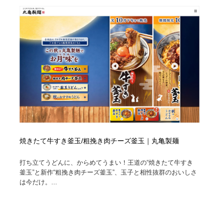
焼きたて牛すき釜玉/粗挽き肉チーズ釜玉｜丸亀製麺
打ち立てうどんに、からめてうまい！王道の“焼きたて牛すき
釜玉”と新作“粗挽き肉チーズ釜玉”、玉子と相性抜群のおいしさ
は今だけ。...