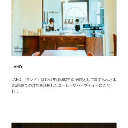
コーダー・エンジニア・デベロッパー
Javascript・WordPress・CSS・SEO・コーディング
97
Javascript・WordPress・CSS・SEO・コーディング
レンタルサーバー・クラウドサービス・ドメイン
10
レンタルサーバー・クラウドサービス・ドメイン
ネット通販・EC・オークション・フリマ
15
ネット通販・EC・オークション・フリマ
フリー素材・写真・モックアップ
41
フリー素材・写真・モックアップ
3D・CG・モーションデザイン
21
LAND.
3D・CG・モーションデザイン
眼鏡・コンタクトレンズ・サングラス
30
LAND.（ランド）は1927年(昭和2年)に医院として建てられた木
造2階建ての洋館を活用したコーヒーやハーブティーにこだ
眼鏡・コンタクトレンズ・サングラス
プロダクト・インテリア
139
わっ...
プロダクト・インテリア
ライフスタイル・家具・生活雑貨・家電
320
ライフスタイル・家具・生活雑貨・家電
ネオンサイン・ネオン菅・オリジナル
7
ネオンサイン・ネオン菅・オリジナル