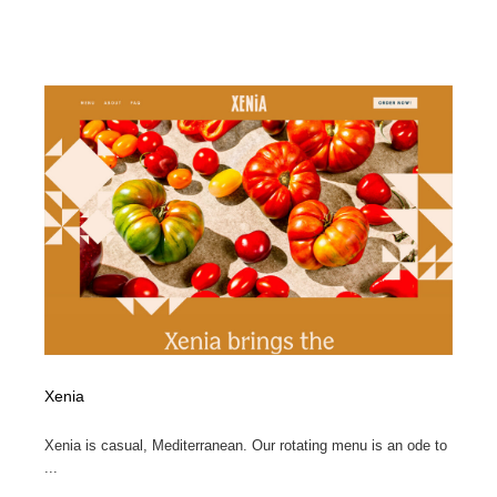
求人・採用・転職・就職・人材紹介
健康・医療・福祉・病院・歯医者・製薬・薬品
200
健康・医療・福祉・病院・歯医者・製薬・薬品
金融・銀行・投資・保険・M&A・商社
78
金融・銀行・投資・保険・M&A・商社
起業・事業支援・ボランティア・NPO
8
起業・事業支援・ボランティア・NPO
教育・スクール・保育・幼稚園・小中高・大学・専門学
173
校
教育・スクール・保育・幼稚園・小中高・大学・専門学
システム開発・IT・決済・アプリ・ソフトウェア
99
校
システム開発・IT・決済・アプリ・ソフトウェア
テクノロジー・AI・人工知能・スマートホーム・オンラ
74
イン
テクノロジー・AI・人工知能・スマートホーム・オンラ
日本伝統：着物・織物・舞踊・歌舞伎・茶道・華道・書
17
イン
道
Xenia
Xenia is casual, Mediterranean. Our rotating menu is an ode to
日本伝統：着物・織物・舞踊・歌舞伎・茶道・華道・書
映画・アニメ・DVD・動画配信・放送・TV・ラジオ
65
...
道