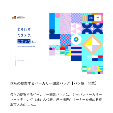
ホテル・旅館・温泉・銭湯・サウナ
旅行・観光・電車・航空会社
55
旅行・観光・電車・航空会社
アウトドア・キャンプ・登山
40
アウトドア・キャンプ・登山
スポーツ・スポーツ用品・トレーニング・ダイエット
71
スポーツ・スポーツ用品・トレーニング・ダイエット
ペット・トリミング
20
ペット・トリミング
ウェディング・結婚
38
ウェディング・結婚
育児・ベイビー・玩具・絵本
27
育児・ベイビー・玩具・絵本
宗教・神社仏閣・禅・寺・神社
33
僕らの提案するベーカリー開業パック【パン屋・開業】
宗教・神社仏閣・禅・寺・神社
法律・監査・税理士・弁護士・司法書士・行政
29
僕らの提案するベーカリー開業パックは、ジャパンベーカリー
マーケティング（株）の代表、岸本拓也がオーナーを務める横
法律・監査・税理士・弁護士・司法書士・行政
求人・採用・転職・就職・人材紹介
379
浜市大倉山にあ...