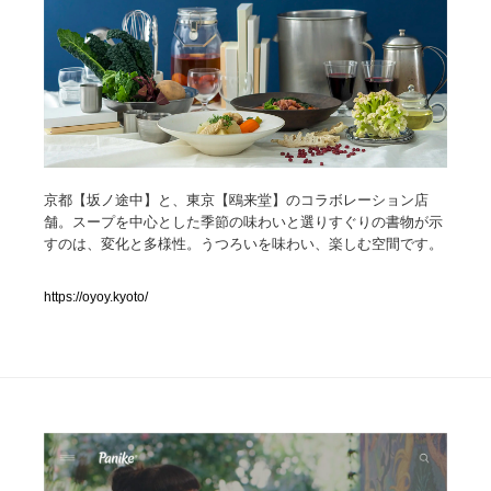
人気ランキング TOP100
業界別 登録Webサイト一覧
Web制作会社・プロダクション・デジタル
579
Web制作会社・プロダクション・デジタル
フォトグラファー・カメラマン・写真
257
京都【坂ノ途中】と、東京【鴎来堂】のコラボレーション店
舗。スープを中心とした季節の味わいと選りすぐりの書物が示
すのは、変化と多様性。うつろいを味わい、楽しむ空間です。
フォトグラファー・カメラマン・写真
広告・マーケティング・PR・企画・プロデュース
182
https://oyoy.kyoto/
広告・マーケティング・PR・企画・プロデュース
ブランディング・コンサルティング
151
ブランディング・コンサルティング
グラフィックデザイン・デザイン事務所
485
グラフィックデザイン・デザイン事務所
印刷・製本・包装・グッズ
43
印刷・製本・包装・グッズ
イラストレーター
160