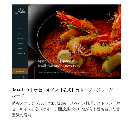
陶芸・窯・ガラス・木工・手工芸
材料：糸・布・紙・プラスチック・石・木材
38
材料：糸・布・紙・プラスチック・石・木材
工業・加工・技術・機械・電気
59
工業・加工・技術・機械・電気
宇宙
9
宇宙
日本の歴史・資料・伝統・将棋・囲碁
4
日本の歴史・資料・伝統・将棋・囲碁
動物園・水族館・公園・テーマパーク・アミューズメン
23
ト
動物園・水族館・公園・テーマパーク・アミューズメン
書籍・本屋・出版・作家・小説家・脚本家
58
ト
Jose Luis｜ホセ・ルイス【公式】カトープレジャーグ
書籍・本屋・出版・作家・小説家・脚本家
ヘアサロン・美容院・理髪店・エステ
60
ループ
渋谷スクランブルスクエア13階、スペイン料理レストラン「ホ
ヘアサロン・美容院・理髪店・エステ
自動車・船・飛行機・交通・自転車
71
セ・ルイス」公式サイト。開放感がありながらも落ち着いた雰
囲気の店内、...
自動車・船・飛行機・交通・自転車
ホテル・旅館・温泉・銭湯・サウナ
149