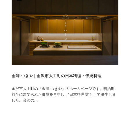
縫製・革製品・靴・鞄
55
縫製・革製品・靴・鞄
時計・腕時計
28
時計・腕時計
カメラ・レンズ
18
カメラ・レンズ
ジュエリー・装飾品
54
ジュエリー・装飾品
おもちゃ・ホビー・ゲーム
35
おもちゃ・ホビー・ゲーム
アニメーション・キャラクターデザイン
23
金澤 つきや | 金沢市大工町の日本料理・伝統料理
アニメーション・キャラクターデザイン
建築・空間・工務店・内装・店舗・環境デザイン
276
金沢市大工町の「金澤 つきや」のホームページです。明治期
前半に建てられた町屋を再生し、“日本料理屋”として誕生しま
建築・空間・工務店・内装・店舗・環境デザイン
建設・住宅・不動産・倉庫
197
した。金沢の...
建設・住宅・不動産・倉庫
オフィス・シェアオフィス・コワーキング・シェアス
46
ペース