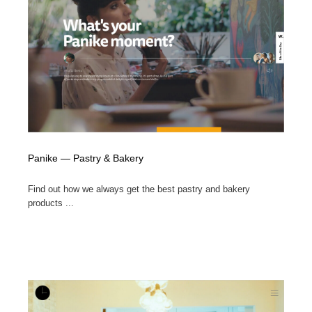
イラストレーター
コンテンツ・メディア制作会社
9
コンテンツ・メディア制作会社
フォント・フリーフォント / 書体
238
フォント・フリーフォント / 書体
レタリング・カリグラフィ・サイン・看板
31
レタリング・カリグラフィ・サイン・看板
編集・ライティング・コピーライター
19
編集・ライティング・コピーライター
スタイリスト・ヘア＆メークアップ・プロップ・セット
Panike — Pastry & Bakery
18
デザイン
Find out how we always get the best pastry and bakery
スタイリスト・ヘア＆メークアップ・プロップ・セット
映像・クリエイター・プロダクション
164
products ...
デザイン
映像・クリエイター・プロダクション
撮影スタジオ・撮影用小物・背景ボード・リース・レン
20
タル
撮影スタジオ・撮影用小物・背景ボード・リース・レン
コーダー・エンジニア・デベロッパー
136
タル