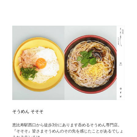
映画・アニメ・DVD・動画配信・放送・TV・ラジオ
音楽・アーティスト・楽器・舞台・演劇・ミュージカ
152
ル・ダンス
音楽・アーティスト・楽器・舞台・演劇・ミュージカ
芸能人・俳優・女優・タレント・モデル・芸能事務所
42
ル・ダンス
芸能人・俳優・女優・タレント・モデル・芸能事務所
キャンペーン・イベント・ワークショップ・コンペティ
77
ション
キャンペーン・イベント・ワークショップ・コンペティ
マッチングサービス
22
ション
マッチングサービス
アート・芸術・美術館・美術展・博物館・ギャラリー
383
アート・芸術・美術館・美術展・博物館・ギャラリー
鉛筆画・木炭画・デッサン・クロッキー
15
鉛筆画・木炭画・デッサン・クロッキー
グラフィティ・Graffiti・ストリートアート
4
そうめん そそそ
グラフィティ・Graffiti・ストリートアート
GWD スタッフお気に入り
201
恵比寿駅西口から徒歩3分にあります呑めるそうめん専門店。
『そそそ』皆さまそうめんのその先を感じたことがあるでしょ
GWD スタッフお気に入り
Drawing Software / お絵かきソフト・アプリ・ブラシ
11