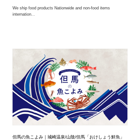
We ship food products Nationwide and non-food items
internation...
但馬の魚こよみ｜城崎温泉/山陰/但馬「おけしょう鮮魚」