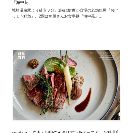
「海中苑」
城崎温泉駅より徒歩３分。1階は鮮度が自慢の老舗魚屋『おけ
しょう鮮魚』。2階は魚屋さんお食事処『海中苑』...
curation｜ 吹田・山田のイタリアンをベースとした料理店