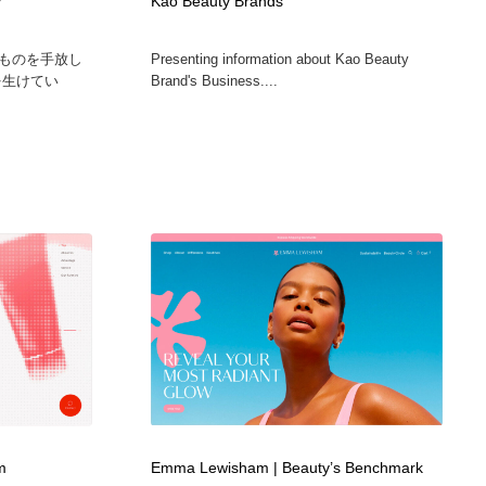
y
Kao Beauty Brands
ものを手放し
Presenting information about Kao Beauty
を生けてい
Brand's Business....
m
Emma Lewisham | Beauty’s Benchmark