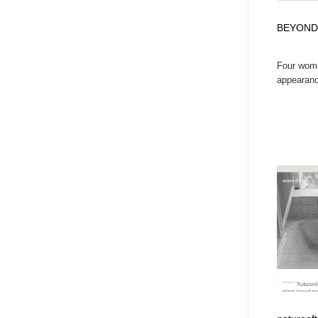
アート・芸術・美術館・美術展・博物館・ギャラリー
GWD スタッフお気に入り
201
BEYOND
GWD スタッフお気に入り
Four wome
appearanc