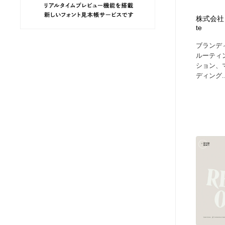
ヘアサロン・美容院・理髪店・エステ
旅行・観光・電車・航空会社
55
株式会社 揚羽
te
旅行・観光・電車・航空会社
ペット・トリミング
20
ブランデ
ルーティ
ション、
ペット・トリミング
宗教・神社仏閣・禅・寺・神社
33
ディング..
宗教・神社仏閣・禅・寺・神社
健康・医療・福祉・病院・歯医者・製薬・薬品
200
健康・医療・福祉・病院・歯医者・製薬・薬品
教育・スクール・保育・幼稚園・小中高・大学・専門学校
173
教育・スクール・保育・幼稚園・小中高・大学・専門学校
日本伝統：着物・織物・舞踊・歌舞伎・茶道・華道・書道
17
日本伝統：着物・織物・舞踊・歌舞伎・茶道・華道・書道
芸能人・俳優・女優・タレント・モデル・芸能事務所
42
芸能人・俳優・女優・タレント・モデル・芸能事務所
アート・芸術・美術館・美術展・博物館・ギャラリー
383