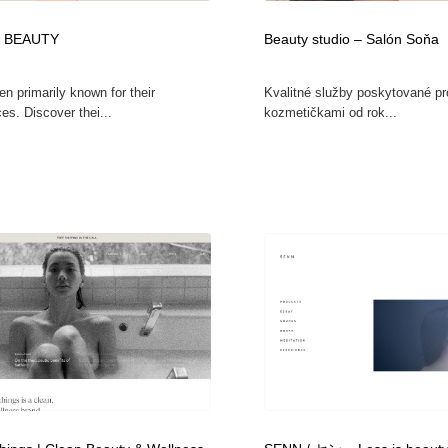
鉛筆画・木炭画・デッサン・クロッキー
Drawing Software / お絵かきソフト・アプリ・ブラシ
11
 BEAUTY
Beauty studio – Salón Soňa
Drawing Software / お絵かきソフト・アプリ・ブラシ
n primarily known for their
Kvalitné služby poskytované pr
es. Discover thei...
kozmetičkami od rok...