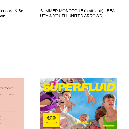
ホテル・旅館・温泉・銭湯・サウナ
スポーツ・スポーツ用品・トレーニング・ダイエット
71
incare & Be
SUMMER MONOTONE (staff look) | BEA
pan
UTY & YOUTH UNITED ARROWS
スポーツ・スポーツ用品・トレーニング・ダイエット
育児・ベイビー・玩具・絵本
27
...
育児・ベイビー・玩具・絵本
求人・採用・転職・就職・人材紹介
379
求人・採用・転職・就職・人材紹介
起業・事業支援・ボランティア・NPO
8
起業・事業支援・ボランティア・NPO
テクノロジー・AI・人工知能・スマートホーム・オンライン
74
テクノロジー・AI・人工知能・スマートホーム・オンライン
音楽・アーティスト・楽器・舞台・演劇・ミュージカル・ダ
152
ンス
音楽・アーティスト・楽器・舞台・演劇・ミュージカル・ダ
マッチングサービス
22
ンス
マッチングサービス
グラフィティ・Graffiti・ストリートアート
4