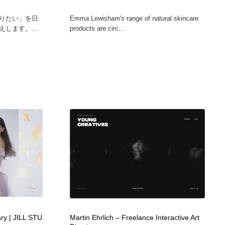
りたい」を日
Emma Lewisham's range of natural skincare
します。...
products are circ...
ry | JILL STU
Martin Ehrlich – Freelance Interactive Art