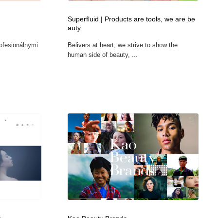
グラフィティ・Graffiti・ストリートアート
ニュース・マガジン・メディア・SNS・YouTube
346
Superfluid | Products are tools, we are be
auty
ニュース・マガジン・メディア・SNS・YouTube
ofesionálnymi
Belivers at heart, we strive to show the
human side of beauty, ...