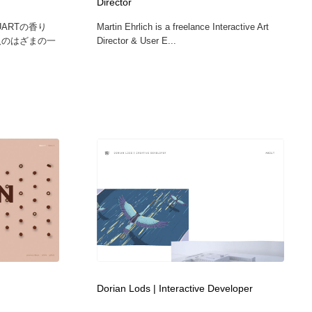
Director
UARTの香り
Martin Ehrlich is a freelance Interactive Art
と大人のはざまの一
Director & User E...
Dorian Lods | Interactive Developer