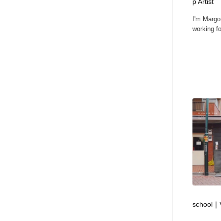
p Artist
I'm Margot
working for
school｜V