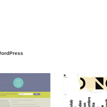
 WordPress
現役Webデザイナーによるコラム
15
現役Webデザイナーによるコラム
人気ランキング TOP100
人気ランキング TOP100
フォトグラファー・カメラマン・写真
257