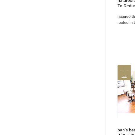
natureof
To Reduc
natureoft
rooted in 
ban’s 