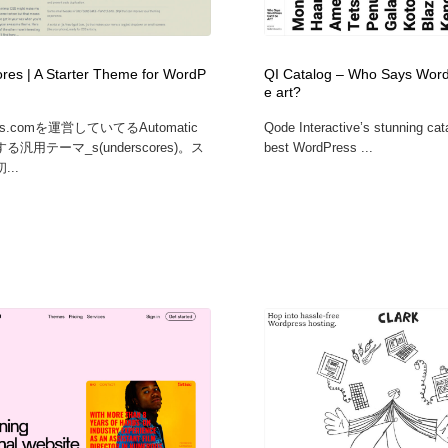
フォトグラファー・カメラマン・写真
グラフィックデザイン・デザイン事務所
485
res | A Starter Theme for WordP
QI Catalog – Who Says Word
e art?
グラフィックデザイン・デザイン事務所
コンテンツ・メディア制作会社
9
ess.comを運営していてるAutomatic
Qode Interactive’s stunning cata
汎用テーマ_s(underscores)。ス
best WordPress ...
コンテンツ・メディア制作会社
編集・ライティング・コピーライター
19
..
編集・ライティング・コピーライター
撮影スタジオ・撮影用小物・背景ボード・リース・レンタル
20
撮影スタジオ・撮影用小物・背景ボード・リース・レンタル
レンタルサーバー・クラウドサービス・ドメイン
10
レンタルサーバー・クラウドサービス・ドメイン
3D・CG・モーションデザイン
20
3D・CG・モーションデザイン
ライフスタイル・家具・生活雑貨・家電
320
ライフスタイル・家具・生活雑貨・家電
時計・腕時計
28