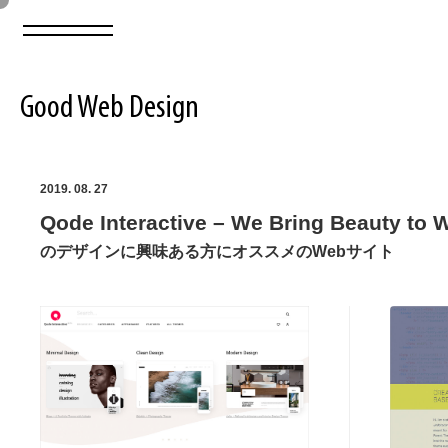
Good Web Design
2026年08月07日の登録サイト数は8549件です
2019. 08. 27
Qode Interactive – We Bring Beauty to
登録Webサイト全一覧
8549
のデザインに興味ある方にオススメのWebサイト
登録Webサイト全一覧!
ABOUT
ABOUT
業界別 登録Webサイト一覧
Web制作会社・プロダクション・デジタル
579