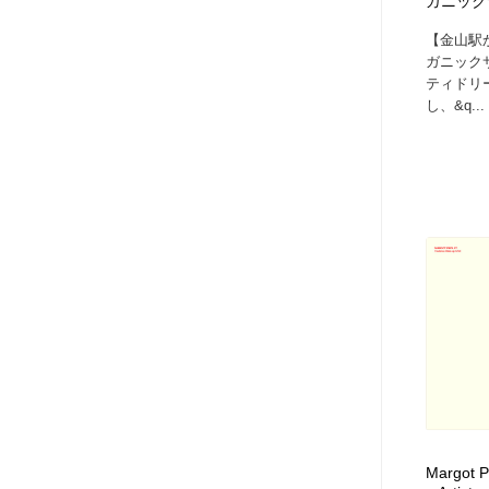
ガニック
【金山駅
ガニック
ティドリ
し、&q...
Margot P