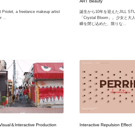
ART Beauty
 Priolet, a freelance makeup artist
誕生から10年を迎えたJILL ST
 ...
「Crystal Bloom」。少女
瞬を閉じ込めた、限りな...
isual＆Interactive Production
Interactive Repulsion Effect