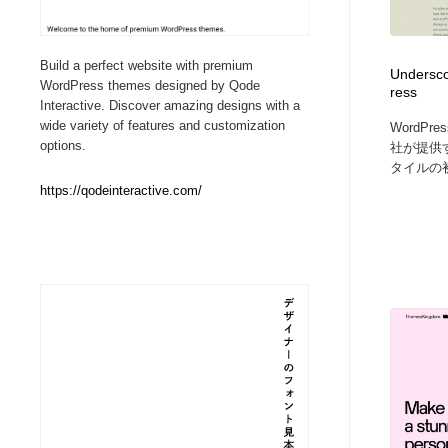
Web制作会社・プロダクション・デジタル
ブランディング・コンサルティング
151
Build a perfect website with premium
Undersco
WordPress themes designed by Qode
ress
ブランディング・コンサルティング
イラストレーター
160
Interactive. Discover amazing designs with a
wide variety of features and customization
WordPr
options.
社が提供する
イラストレーター
レタリング・カリグラフィ・サイン・看板
31
タイルの初.
https://qodeinteractive.com/
レタリング・カリグラフィ・サイン・看板
映像・クリエイター・プロダクション
164
映像・クリエイター・プロダクション
Javascript・WordPress・CSS・SEO・コーディング
97
Javascript・WordPress・CSS・SEO・コーディング
フリー素材・写真・モックアップ
41
フリー素材・写真・モックアップ
プロダクト・インテリア
139
プロダクト・インテリア
縫製・革製品・靴・鞄
55