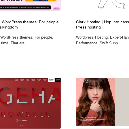
時計・腕時計
おもちゃ・ホビー・ゲーム
35
WordPress themes: For people
Clark Hosting | Hop into has
おもちゃ・ホビー・ゲーム
建設・住宅・不動産・倉庫
197
sKingdom
Press hosting
WordPress themes: For people.
Wordpress Hosting. Expert-Han
建設・住宅・不動産・倉庫
携帯電話・通信・サービス
15
time. That are ...
Performance. Swift Supp...
携帯電話・通信・サービス
農業・林業・漁業・畜産・鉱業・燃料
54
農業・林業・漁業・畜産・鉱業・燃料
植物・花・ガーデニング・造園
42
植物・花・ガーデニング・造園
工業・加工・技術・機械・電気
59
工業・加工・技術・機械・電気
動物園・水族館・公園・テーマパーク・アミューズメント
23
動物園・水族館・公園・テーマパーク・アミューズメント
自動車・船・飛行機・交通・自転車
71