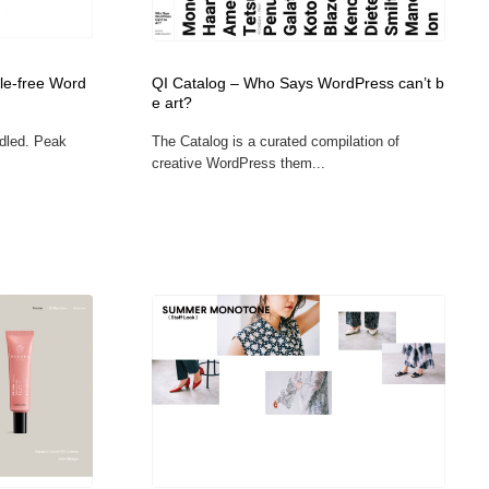
カメラ・レンズ
アニメーション・キャラクターデザイン
23
sle-free Word
QI Catalog – Who Says WordPress can’t b
アニメーション・キャラクターデザイン
オフィス・シェアオフィス・コワーキング・シェアスペース
46
e art?
dled. Peak
The Catalog is a curated compilation of
オフィス・シェアオフィス・コワーキング・シェアスペース
ファッション・洋服
511
creative WordPress them...
ファッション・洋服
食品・飲料・酒・菓子
444
食品・飲料・酒・菓子
陶芸・窯・ガラス・木工・手工芸
34
陶芸・窯・ガラス・木工・手工芸
宇宙
9
宇宙
書籍・本屋・出版・作家・小説家・脚本家
58
書籍・本屋・出版・作家・小説家・脚本家
ホテル・旅館・温泉・銭湯・サウナ
149