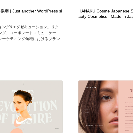
自動車・船・飛行機・交通・自転車
アウトドア・キャンプ・登山
40
 | Just another WordPress si
HANAKU Cosmé Japanese Sk
auty Cosmetics | Made in Ja
アウトドア・キャンプ・登山
ウェディング・結婚
38
ィング&エグゼキューション。リク
...
ング、コーポレートコミュニケー
マーケティング領域におけるブラン
ウェディング・結婚
法律・監査・税理士・弁護士・司法書士・行政
29
.
法律・監査・税理士・弁護士・司法書士・行政
金融・銀行・投資・保険・M&A・商社
78
金融・銀行・投資・保険・M&A・商社
システム開発・IT・決済・アプリ・ソフトウェア
99
システム開発・IT・決済・アプリ・ソフトウェア
映画・アニメ・DVD・動画配信・放送・TV・ラジオ
65
映画・アニメ・DVD・動画配信・放送・TV・ラジオ
キャンペーン・イベント・ワークショップ・コンペティショ
77
ン
キャンペーン・イベント・ワークショップ・コンペティショ
鉛筆画・木炭画・デッサン・クロッキー
15
ン