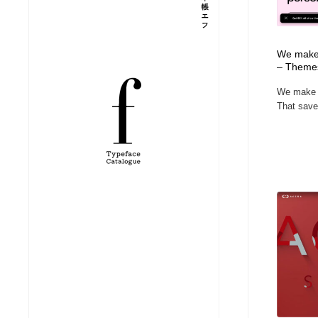
縫製・革製品・靴・鞄
ジュエリー・装飾品
54
We make 
ジュエリー・装飾品
建築・空間・工務店・内装・店舗・環境デザイン
276
– Theme
We make 
建築・空間・工務店・内装・店舗・環境デザイン
商業施設・商業ビル
33
That save 
商業施設・商業ビル
コスメ・化粧品・石鹸・シャンプー・ヘアケア・香水
220
コスメ・化粧品・石鹸・シャンプー・ヘアケア・香水
飲食・レストラン・カフェ
181
飲食・レストラン・カフェ
材料：糸・布・紙・プラスチック・石・木材
38
材料：糸・布・紙・プラスチック・石・木材
日本の歴史・資料・伝統・将棋・囲碁
4
日本の歴史・資料・伝統・将棋・囲碁
ヘアサロン・美容院・理髪店・エステ
60