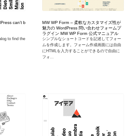
広告・マーケティング・PR・企画・プロデュース
印刷・製本・包装・グッズ
43
Press can’t b
MW WP Form – 柔軟なカスタマイズ性が
魅力の WordPress 問い合わせフォームプ
印刷・製本・包装・グッズ
フォント・フリーフォント / 書体
238
ラグイン MW WP Form 公式マニュアル
log to find the
シンプルなショートコードを記述してフォー
ムを作成します。フォーム作成画面には自由
フォント・フリーフォント / 書体
スタイリスト・ヘア＆メークアップ・プロップ・セットデザ
18
にHTMLを入力することができるので自由に
イン
フォ...
スタイリスト・ヘア＆メークアップ・プロップ・セットデザ
コーダー・エンジニア・デベロッパー
136
イン
コーダー・エンジニア・デベロッパー
ネット通販・EC・オークション・フリマ
15
ネット通販・EC・オークション・フリマ
眼鏡・コンタクトレンズ・サングラス
30
眼鏡・コンタクトレンズ・サングラス
ネオンサイン・ネオン菅・オリジナル
7
ネオンサイン・ネオン菅・オリジナル
カメラ・レンズ
18