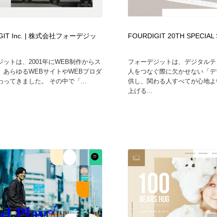
フォトグラファー・カメラマン・写真
グラフィックデザイン・デザイン事務所
485
GIT Inc. | 株式会社フォーデジッ
FOURDIGIT 20TH SPECIAL 
グラフィックデザイン・デザイン事務所
コンテンツ・メディア制作会社
9
ットは、2001年にWEB制作からス
フォーデジットは、デジタルテ
、あらゆるWEBサイトやWEBプロダ
人をつなぐ際に欠かせない「デ
コンテンツ・メディア制作会社
編集・ライティング・コピーライター
19
ってきました。 その中で「...
供し、関わる人すべてが心地よ
上げる...
編集・ライティング・コピーライター
撮影スタジオ・撮影用小物・背景ボード・リース・レンタル
20
撮影スタジオ・撮影用小物・背景ボード・リース・レンタル
レンタルサーバー・クラウドサービス・ドメイン
10
レンタルサーバー・クラウドサービス・ドメイン
3D・CG・モーションデザイン
20
3D・CG・モーションデザイン
ライフスタイル・家具・生活雑貨・家電
319
ライフスタイル・家具・生活雑貨・家電
時計・腕時計
28