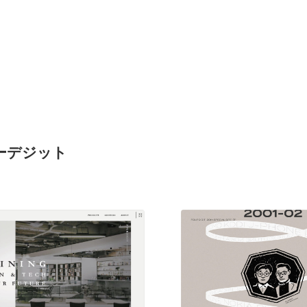
フォーデジット
現役Webデザイナーによるコラム
15
現役Webデザイナーによるコラム
人気ランキング TOP100
人気ランキング TOP100
フォトグラファー・カメラマン・写真
257