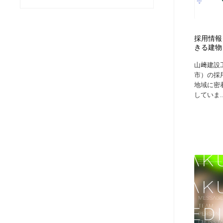
ヘアサロン・美容院・理髪店・エステ
旅行・観光・電車・航空会社
55
採用情報
旅行・観光・電車・航空会社
ペット・トリミング
20
きる建物
山﨑建設
ペット・トリミング
宗教・神社仏閣・禅・寺・神社
33
市）の採
地域に密
していま..
宗教・神社仏閣・禅・寺・神社
健康・医療・福祉・病院・歯医者・製薬・薬品
200
健康・医療・福祉・病院・歯医者・製薬・薬品
教育・スクール・保育・幼稚園・小中高・大学・専門学校
173
教育・スクール・保育・幼稚園・小中高・大学・専門学校
日本伝統：着物・織物・舞踊・歌舞伎・茶道・華道・書道
17
日本伝統：着物・織物・舞踊・歌舞伎・茶道・華道・書道
芸能人・俳優・女優・タレント・モデル・芸能事務所
42
芸能人・俳優・女優・タレント・モデル・芸能事務所
アート・芸術・美術館・美術展・博物館・ギャラリー
383