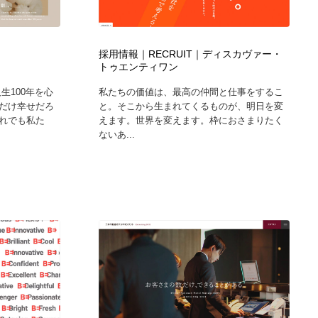
カメラ・レンズ
アニメーション・キャラクターデザイン
23
採用情報｜RECRUIT｜ディスカヴァー・
アニメーション・キャラクターデザイン
オフィス・シェアオフィス・コワーキング・シェアスペース
46
トゥエンティワン
生100年を心
私たちの価値は、最高の仲間と仕事をするこ
オフィス・シェアオフィス・コワーキング・シェアスペース
ファッション・洋服
511
だけ幸せだろ
と。そこから生まれてくるものが、明日を変
れでも私た
えます。世界を変えます。枠におさまりたく
ないあ...
ファッション・洋服
食品・飲料・酒・菓子
444
食品・飲料・酒・菓子
陶芸・窯・ガラス・木工・手工芸
34
陶芸・窯・ガラス・木工・手工芸
宇宙
9
宇宙
書籍・本屋・出版・作家・小説家・脚本家
58
書籍・本屋・出版・作家・小説家・脚本家
ホテル・旅館・温泉・銭湯・サウナ
149