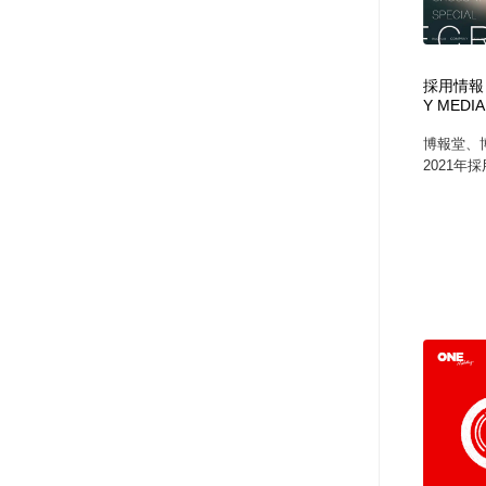
アート・芸術・美術館・美術展・博物館・ギャラリー
GWD スタッフお気に入り
201
GWD スタッフお気に入り
採用情報｜
Y MEDIA
博報堂、
2021年