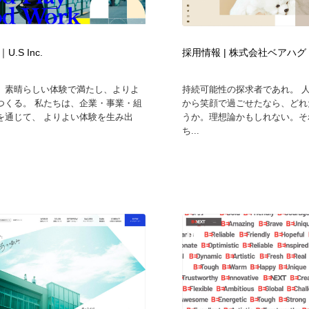
時計・腕時計
おもちゃ・ホビー・ゲーム
35
.S Inc.
採用情報 | 株式会社ベアハグ
おもちゃ・ホビー・ゲーム
建設・住宅・不動産・倉庫
197
、素晴らしい体験で満たし、よりよ
持続可能性の探求者であれ。 人
建設・住宅・不動産・倉庫
携帯電話・通信・サービス
15
つくる。 私たちは、企業・事業・組
から笑顔で過ごせたなら、どれ
を通じて、 よりよい体験を生み出
うか。理想論かもしれない。そ
ち...
携帯電話・通信・サービス
農業・林業・漁業・畜産・鉱業・燃料
54
農業・林業・漁業・畜産・鉱業・燃料
植物・花・ガーデニング・造園
42
植物・花・ガーデニング・造園
工業・加工・技術・機械・電気
59
工業・加工・技術・機械・電気
動物園・水族館・公園・テーマパーク・アミューズメント
23
動物園・水族館・公園・テーマパーク・アミューズメント
自動車・船・飛行機・交通・自転車
71