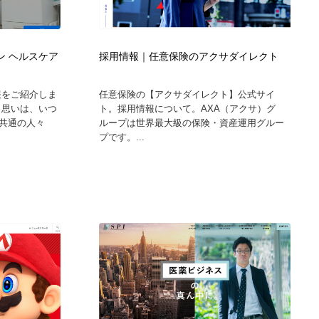
グラフィティ・Graffiti・ストリートアート
ニュース・マガジン・メディア・SNS・YouTube
346
ニュース・マガジン・メディア・SNS・YouTube
ロン ヘルスケア
採用情報｜任意保険のアクサダイレクト
報をご紹介しま
任意保険の【アクサダイレクト】公式サイ
う思いは、いつ
ト。採用情報について。AXA（アクサ）グ
共通の人々
ループは世界最大級の保険・資産運用グルー
プです。...