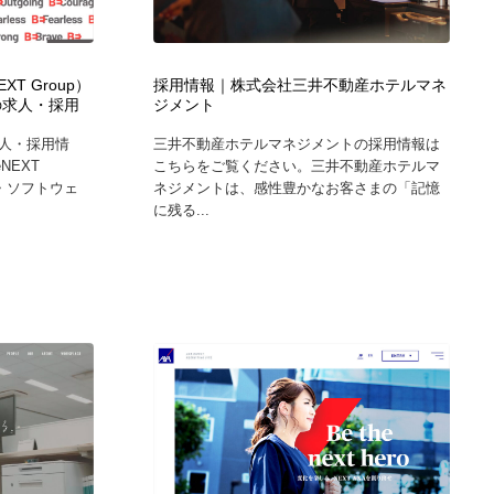
ホテル・旅館・温泉・銭湯・サウナ
スポーツ・スポーツ用品・トレーニング・ダイエット
71
T Group）
採用情報｜株式会社三井不動産ホテルマネ
スポーツ・スポーツ用品・トレーニング・ダイエット
育児・ベイビー・玩具・絵本
27
の求人・採用
ジメント
人・採用情
三井不動産ホテルマネジメントの採用情報は
育児・ベイビー・玩具・絵本
求人・採用・転職・就職・人材紹介
379
NEXT
こちらをご覧ください。三井不動産ホテルマ
T・ソフトウェ
ネジメントは、感性豊かなお客さまの「記憶
に残る...
求人・採用・転職・就職・人材紹介
起業・事業支援・ボランティア・NPO
8
起業・事業支援・ボランティア・NPO
テクノロジー・AI・人工知能・スマートホーム・オンライン
74
テクノロジー・AI・人工知能・スマートホーム・オンライン
音楽・アーティスト・楽器・舞台・演劇・ミュージカル・ダ
152
ンス
音楽・アーティスト・楽器・舞台・演劇・ミュージカル・ダ
マッチングサービス
22
ンス
マッチングサービス
グラフィティ・Graffiti・ストリートアート
4