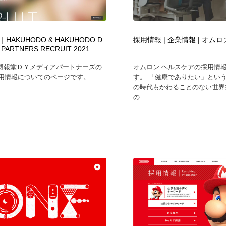
鉛筆画・木炭画・デッサン・クロッキー
Drawing Software / お絵かきソフト・アプリ・ブラシ
11
Drawing Software / お絵かきソフト・アプリ・ブラシ
HAKUHODO & HAKUHODO D
採用情報 | 企業情報 | オム
 PARTNERS RECRUIT 2021
博報堂ＤＹメディアパートナーズの
オムロン ヘルスケアの採用情
採用情報についてのページです。...
す。 「健康でありたい」とい
の時代もかわることのない世界
の...