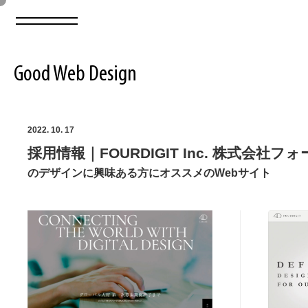
Good Web Design
2026年08月06日の登録サイト数は8548件です
2022. 10. 17
採用情報｜FOURDIGIT Inc. 株式会社
登録Webサイト全一覧
8548
のデザインに興味ある方にオススメのWebサイト
登録Webサイト全一覧!
ABOUT
ABOUT
業界別 登録Webサイト一覧
Web制作会社・プロダクション・デジタル
579