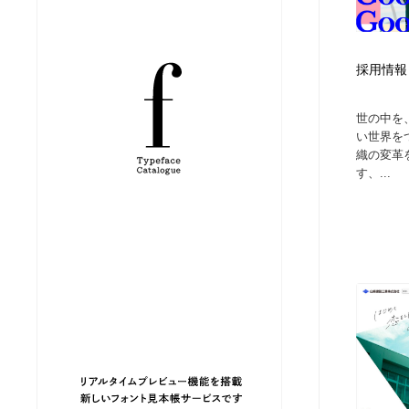
縫製・革製品・靴・鞄
ジュエリー・装飾品
54
採用情報｜U
ジュエリー・装飾品
建築・空間・工務店・内装・店舗・環境デザイン
276
世の中を
建築・空間・工務店・内装・店舗・環境デザイン
商業施設・商業ビル
33
い世界を
織の変革
す、...
商業施設・商業ビル
コスメ・化粧品・石鹸・シャンプー・ヘアケア・香水
220
コスメ・化粧品・石鹸・シャンプー・ヘアケア・香水
飲食・レストラン・カフェ
181
飲食・レストラン・カフェ
材料：糸・布・紙・プラスチック・石・木材
38
材料：糸・布・紙・プラスチック・石・木材
日本の歴史・資料・伝統・将棋・囲碁
4
日本の歴史・資料・伝統・将棋・囲碁
ヘアサロン・美容院・理髪店・エステ
60