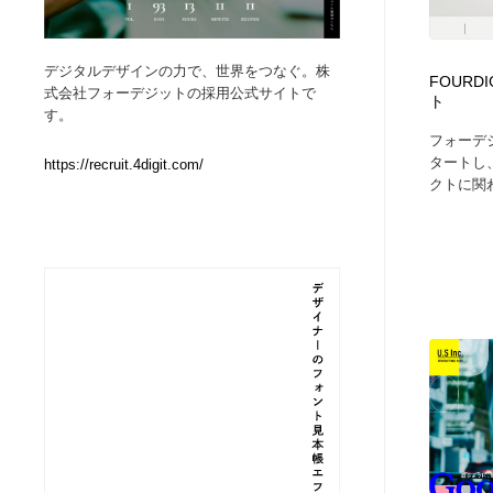
Web制作会社・プロダクション・デジタル
ブランディング・コンサルティング
151
デジタルデザインの力で、世界をつなぐ。株
FOURDI
式会社フォーデジットの採用公式サイトで
ト
ブランディング・コンサルティング
イラストレーター
160
す。
フォーデジ
タートし
https://recruit.4digit.com/
イラストレーター
レタリング・カリグラフィ・サイン・看板
31
クトに関わ
レタリング・カリグラフィ・サイン・看板
映像・クリエイター・プロダクション
164
映像・クリエイター・プロダクション
Javascript・WordPress・CSS・SEO・コーディング
97
Javascript・WordPress・CSS・SEO・コーディング
フリー素材・写真・モックアップ
41
フリー素材・写真・モックアップ
プロダクト・インテリア
139
プロダクト・インテリア
縫製・革製品・靴・鞄
55