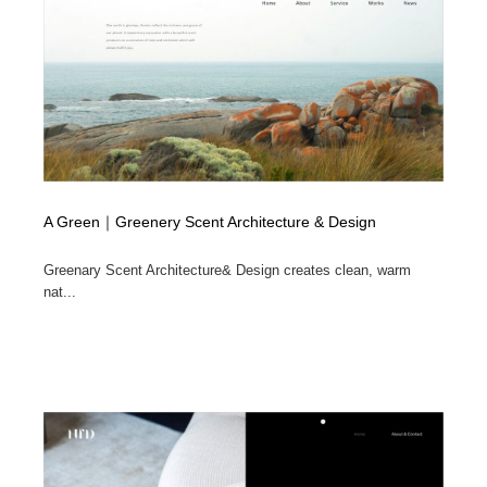
オフィス・シェアオフィス・コワーキング・シェアス
商業施設・商業ビル
33
ペース
商業施設・商業ビル
携帯電話・通信・サービス
15
携帯電話・通信・サービス
ファッション・洋服
511
ファッション・洋服
コスメ・化粧品・石鹸・シャンプー・ヘアケア・香水
220
A Green｜Greenery Scent Architecture & Design
コスメ・化粧品・石鹸・シャンプー・ヘアケア・香水
農業・林業・漁業・畜産・鉱業・燃料
54
Greenary Scent Architecture& Design creates clean, warm
農業・林業・漁業・畜産・鉱業・燃料
食品・飲料・酒・菓子
444
nat...
食品・飲料・酒・菓子
飲食・レストラン・カフェ
182
飲食・レストラン・カフェ
植物・花・ガーデニング・造園
42
植物・花・ガーデニング・造園
陶芸・窯・ガラス・木工・手工芸
34