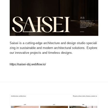
人気ランキング TOP100
業界別 登録Webサイト一覧
Web制作会社・プロダクション・デジタル
579
Saisei is a cutting-edge architecture and design studio speciali
Web制作会社・プロダクション・デジタル
フォトグラファー・カメラマン・写真
257
zing in sustainable and modern architectural solutions. Explore
our innovative projects and timeless designs.
フォトグラファー・カメラマン・写真
広告・マーケティング・PR・企画・プロデュース
182
https://saisei-sbj.webflow.io/
広告・マーケティング・PR・企画・プロデュース
ブランディング・コンサルティング
151
ブランディング・コンサルティング
グラフィックデザイン・デザイン事務所
485
グラフィックデザイン・デザイン事務所
印刷・製本・包装・グッズ
43
印刷・製本・包装・グッズ
イラストレーター
160