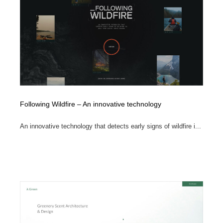
縫製・革製品・靴・鞄
55
縫製・革製品・靴・鞄
時計・腕時計
28
時計・腕時計
カメラ・レンズ
18
カメラ・レンズ
ジュエリー・装飾品
54
ジュエリー・装飾品
おもちゃ・ホビー・ゲーム
35
Following Wildfire – An innovative technology
おもちゃ・ホビー・ゲーム
アニメーション・キャラクターデザイン
23
An innovative technology that detects early signs of wildfire i...
アニメーション・キャラクターデザイン
建築・空間・工務店・内装・店舗・環境デザイン
276
建築・空間・工務店・内装・店舗・環境デザイン
建設・住宅・不動産・倉庫
197
建設・住宅・不動産・倉庫
オフィス・シェアオフィス・コワーキング・シェアス
46
ペース