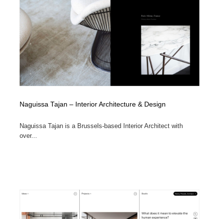
陶芸・窯・ガラス・木工・手工芸
材料：糸・布・紙・プラスチック・石・木材
38
材料：糸・布・紙・プラスチック・石・木材
工業・加工・技術・機械・電気
59
工業・加工・技術・機械・電気
宇宙
9
宇宙
日本の歴史・資料・伝統・将棋・囲碁
4
日本の歴史・資料・伝統・将棋・囲碁
動物園・水族館・公園・テーマパーク・アミューズメン
23
Naguissa Tajan – Interior Architecture & Design
ト
Naguissa Tajan is a Brussels-based Interior Architect with
動物園・水族館・公園・テーマパーク・アミューズメン
書籍・本屋・出版・作家・小説家・脚本家
58
over...
ト
書籍・本屋・出版・作家・小説家・脚本家
ヘアサロン・美容院・理髪店・エステ
60
ヘアサロン・美容院・理髪店・エステ
自動車・船・飛行機・交通・自転車
71
自動車・船・飛行機・交通・自転車
ホテル・旅館・温泉・銭湯・サウナ
149