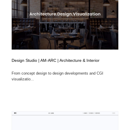
映画・アニメ・DVD・動画配信・放送・TV・ラジオ
音楽・アーティスト・楽器・舞台・演劇・ミュージカ
152
ル・ダンス
音楽・アーティスト・楽器・舞台・演劇・ミュージカ
芸能人・俳優・女優・タレント・モデル・芸能事務所
42
ル・ダンス
芸能人・俳優・女優・タレント・モデル・芸能事務所
キャンペーン・イベント・ワークショップ・コンペティ
77
ション
キャンペーン・イベント・ワークショップ・コンペティ
マッチングサービス
22
ション
Design Studio | AM-ARC | Architecture & Interior
マッチングサービス
アート・芸術・美術館・美術展・博物館・ギャラリー
383
From concept design to design developments and CGI
visualizatio...
アート・芸術・美術館・美術展・博物館・ギャラリー
鉛筆画・木炭画・デッサン・クロッキー
15
鉛筆画・木炭画・デッサン・クロッキー
グラフィティ・Graffiti・ストリートアート
4
グラフィティ・Graffiti・ストリートアート
GWD スタッフお気に入り
201
GWD スタッフお気に入り
Drawing Software / お絵かきソフト・アプリ・ブラシ
11