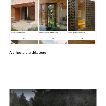
イラストレーター
コンテンツ・メディア制作会社
9
コンテンツ・メディア制作会社
フォント・フリーフォント / 書体
238
フォント・フリーフォント / 書体
レタリング・カリグラフィ・サイン・看板
31
レタリング・カリグラフィ・サイン・看板
編集・ライティング・コピーライター
19
Architecture architecture
編集・ライティング・コピーライター
スタイリスト・ヘア＆メークアップ・プロップ・セット
18
デザイン
...
スタイリスト・ヘア＆メークアップ・プロップ・セット
映像・クリエイター・プロダクション
164
デザイン
映像・クリエイター・プロダクション
撮影スタジオ・撮影用小物・背景ボード・リース・レン
20
タル
撮影スタジオ・撮影用小物・背景ボード・リース・レン
コーダー・エンジニア・デベロッパー
136
タル