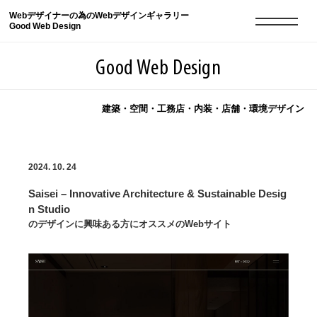
Webデザイナーの為のWebデザインギャラリー
Good Web Design
Good Web Design
建築・空間・工務店・内装・店舗・環境デザイン
2026年08月08日の登録サイト数は8550件です
2024. 10. 24
登録Webサイト全一覧
8550
Saisei – Innovative Architecture & Sustainable Desig
登録Webサイト全一覧!
現役Webデザイナーによるコラム
15
n Studio
のデザインに興味ある方にオススメのWebサイト
現役Webデザイナーによるコラム
ニュース
12
ニュース
ABOUT
ABOUT
人気ランキング TOP100