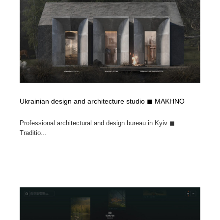
コーダー・エンジニア・デベロッパー
Javascript・WordPress・CSS・SEO・コーディング
97
Javascript・WordPress・CSS・SEO・コーディング
レンタルサーバー・クラウドサービス・ドメイン
10
レンタルサーバー・クラウドサービス・ドメイン
ネット通販・EC・オークション・フリマ
15
ネット通販・EC・オークション・フリマ
フリー素材・写真・モックアップ
41
フリー素材・写真・モックアップ
3D・CG・モーションデザイン
20
Ukrainian design and architecture studio ◼ MAKHNO
Professional architectural and design bureau in Kyiv ◼
3D・CG・モーションデザイン
眼鏡・コンタクトレンズ・サングラス
30
Traditio...
眼鏡・コンタクトレンズ・サングラス
プロダクト・インテリア
139
プロダクト・インテリア
ライフスタイル・家具・生活雑貨・家電
320
ライフスタイル・家具・生活雑貨・家電
ネオンサイン・ネオン菅・オリジナル
7
ネオンサイン・ネオン菅・オリジナル