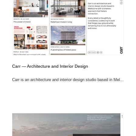
ホテル・旅館・温泉・銭湯・サウナ
旅行・観光・電車・航空会社
55
旅行・観光・電車・航空会社
アウトドア・キャンプ・登山
40
アウトドア・キャンプ・登山
スポーツ・スポーツ用品・トレーニング・ダイエット
71
スポーツ・スポーツ用品・トレーニング・ダイエット
ペット・トリミング
20
ペット・トリミング
ウェディング・結婚
38
Carr — Architecture and Interior Design
ウェディング・結婚
育児・ベイビー・玩具・絵本
27
Carr is an architecture and interior design studio based in Mel...
育児・ベイビー・玩具・絵本
宗教・神社仏閣・禅・寺・神社
33
宗教・神社仏閣・禅・寺・神社
法律・監査・税理士・弁護士・司法書士・行政
29
法律・監査・税理士・弁護士・司法書士・行政
求人・採用・転職・就職・人材紹介
379