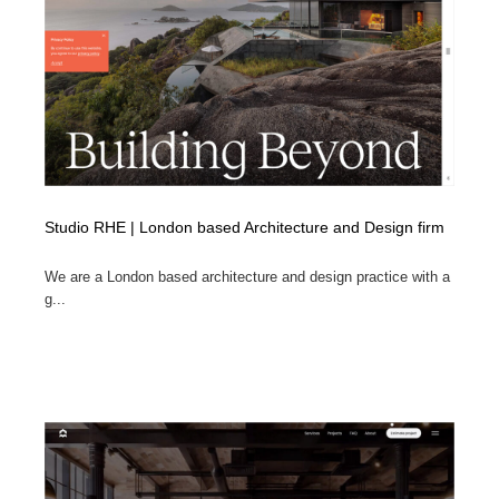
求人・採用・転職・就職・人材紹介
健康・医療・福祉・病院・歯医者・製薬・薬品
200
健康・医療・福祉・病院・歯医者・製薬・薬品
金融・銀行・投資・保険・M&A・商社
78
金融・銀行・投資・保険・M&A・商社
起業・事業支援・ボランティア・NPO
8
起業・事業支援・ボランティア・NPO
教育・スクール・保育・幼稚園・小中高・大学・専門学
173
校
Studio RHE | London based Architecture and Design firm
教育・スクール・保育・幼稚園・小中高・大学・専門学
システム開発・IT・決済・アプリ・ソフトウェア
99
校
We are a London based architecture and design practice with a
g...
システム開発・IT・決済・アプリ・ソフトウェア
テクノロジー・AI・人工知能・スマートホーム・オンラ
74
イン
テクノロジー・AI・人工知能・スマートホーム・オンラ
日本伝統：着物・織物・舞踊・歌舞伎・茶道・華道・書
17
イン
道
日本伝統：着物・織物・舞踊・歌舞伎・茶道・華道・書
映画・アニメ・DVD・動画配信・放送・TV・ラジオ
65
道