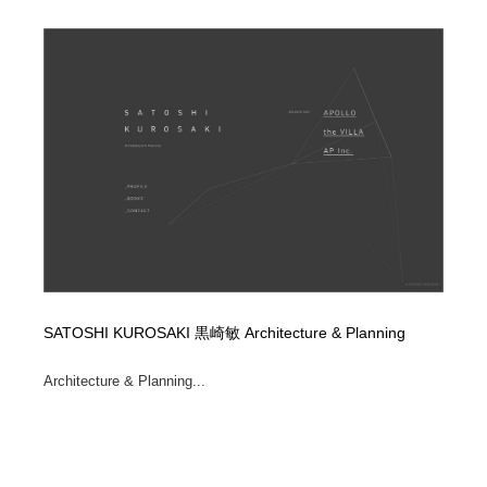
ホテル・旅館・温泉・銭湯・サウナ
旅行・観光・電車・航空会社
55
旅行・観光・電車・航空会社
アウトドア・キャンプ・登山
40
アウトドア・キャンプ・登山
スポーツ・スポーツ用品・トレーニング・ダイエット
71
スポーツ・スポーツ用品・トレーニング・ダイエット
ペット・トリミング
20
ペット・トリミング
ウェディング・結婚
38
ウェディング・結婚
育児・ベイビー・玩具・絵本
27
SATOSHI KUROSAKI 黒崎敏 Architecture & Planning
育児・ベイビー・玩具・絵本
宗教・神社仏閣・禅・寺・神社
33
Architecture & Planning...
宗教・神社仏閣・禅・寺・神社
法律・監査・税理士・弁護士・司法書士・行政
29
法律・監査・税理士・弁護士・司法書士・行政
求人・採用・転職・就職・人材紹介
379