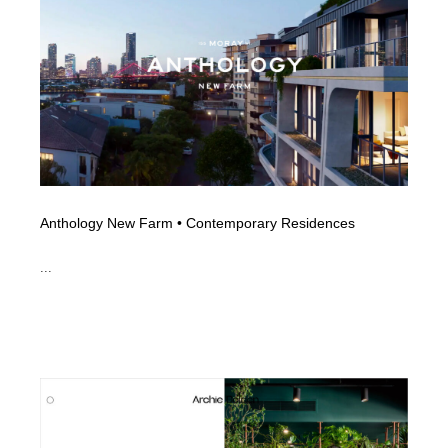
イラストレーター
コンテンツ・メディア制作会社
9
コンテンツ・メディア制作会社
フォント・フリーフォント / 書体
238
フォント・フリーフォント / 書体
レタリング・カリグラフィ・サイン・看板
31
レタリング・カリグラフィ・サイン・看板
編集・ライティング・コピーライター
19
編集・ライティング・コピーライター
Anthology New Farm • Contemporary Residences
スタイリスト・ヘア＆メークアップ・プロップ・セット
18
デザイン
...
スタイリスト・ヘア＆メークアップ・プロップ・セット
映像・クリエイター・プロダクション
164
デザイン
映像・クリエイター・プロダクション
撮影スタジオ・撮影用小物・背景ボード・リース・レン
20
タル
撮影スタジオ・撮影用小物・背景ボード・リース・レン
コーダー・エンジニア・デベロッパー
136
タル