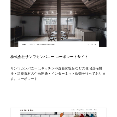
縫製・革製品・靴・鞄
55
縫製・革製品・靴・鞄
時計・腕時計
28
時計・腕時計
カメラ・レンズ
18
カメラ・レンズ
ジュエリー・装飾品
54
ジュエリー・装飾品
おもちゃ・ホビー・ゲーム
35
株式会社サンワカンパニー コーポレートサイト
おもちゃ・ホビー・ゲーム
アニメーション・キャラクターデザイン
23
サンワカンパニーはキッチンや洗面化粧台などの住宅設備機
器・建築資材の企画開発・インターネット販売を行っておりま
アニメーション・キャラクターデザイン
建築・空間・工務店・内装・店舗・環境デザイン
276
す。コーポレート...
建築・空間・工務店・内装・店舗・環境デザイン
建設・住宅・不動産・倉庫
197
建設・住宅・不動産・倉庫
オフィス・シェアオフィス・コワーキング・シェアス
46
ペース