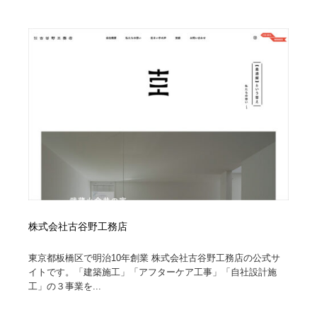
映画・アニメ・DVD・動画配信・放送・TV・ラジオ
音楽・アーティスト・楽器・舞台・演劇・ミュージカ
152
ル・ダンス
音楽・アーティスト・楽器・舞台・演劇・ミュージカ
芸能人・俳優・女優・タレント・モデル・芸能事務所
42
ル・ダンス
芸能人・俳優・女優・タレント・モデル・芸能事務所
キャンペーン・イベント・ワークショップ・コンペティ
77
ション
キャンペーン・イベント・ワークショップ・コンペティ
マッチングサービス
22
ション
マッチングサービス
アート・芸術・美術館・美術展・博物館・ギャラリー
383
アート・芸術・美術館・美術展・博物館・ギャラリー
鉛筆画・木炭画・デッサン・クロッキー
15
株式会社古谷野工務店
鉛筆画・木炭画・デッサン・クロッキー
グラフィティ・Graffiti・ストリートアート
4
東京都板橋区で明治10年創業 株式会社古谷野工務店の公式サ
グラフィティ・Graffiti・ストリートアート
イトです。「建築施工」「アフターケア工事」「自社設計施
GWD スタッフお気に入り
201
工」の３事業を...
GWD スタッフお気に入り
Drawing Software / お絵かきソフト・アプリ・ブラシ
11