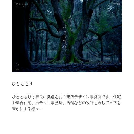
陶芸・窯・ガラス・木工・手工芸
材料：糸・布・紙・プラスチック・石・木材
38
材料：糸・布・紙・プラスチック・石・木材
工業・加工・技術・機械・電気
59
工業・加工・技術・機械・電気
宇宙
9
宇宙
日本の歴史・資料・伝統・将棋・囲碁
4
日本の歴史・資料・伝統・将棋・囲碁
動物園・水族館・公園・テーマパーク・アミューズメン
23
ト
動物園・水族館・公園・テーマパーク・アミューズメン
書籍・本屋・出版・作家・小説家・脚本家
58
ひとともり
ト
書籍・本屋・出版・作家・小説家・脚本家
ヘアサロン・美容院・理髪店・エステ
60
ひとともりは奈良に拠点をおく建築デザイン事務所です。住宅
や集合住宅、ホテル、事務所、店舗などの設計を通して日常を
豊かにする様々...
ヘアサロン・美容院・理髪店・エステ
自動車・船・飛行機・交通・自転車
71
自動車・船・飛行機・交通・自転車
ホテル・旅館・温泉・銭湯・サウナ
149