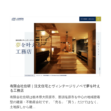
Drawing Software / お絵かきソフト・アプリ・ブラシ
ニュース・マガジン・メディア・SNS・YouTube
346
ニュース・マガジン・メディア・SNS・YouTube
有限会社住研｜注文住宅とヴィンテージリノベで夢を叶え
る工務店
有限会社住研は栃木県大田原市、那須塩原市を中心の地域密着
型の建築・不動産会社です。「売る」「買う」だけではなく、
土地探しから建...