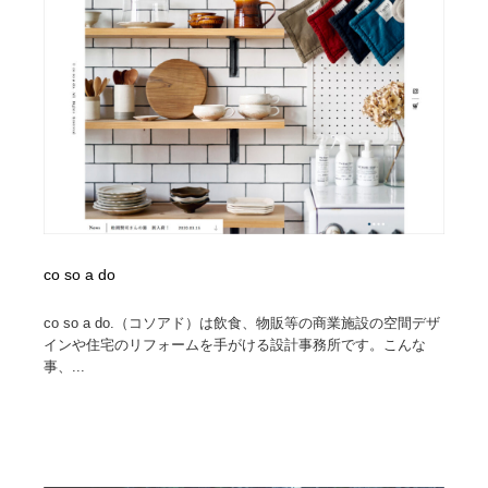
オフィス・シェアオフィス・コワーキング・シェアス
商業施設・商業ビル
33
ペース
商業施設・商業ビル
携帯電話・通信・サービス
15
携帯電話・通信・サービス
ファッション・洋服
511
ファッション・洋服
コスメ・化粧品・石鹸・シャンプー・ヘアケア・香水
220
コスメ・化粧品・石鹸・シャンプー・ヘアケア・香水
農業・林業・漁業・畜産・鉱業・燃料
54
co so a do
農業・林業・漁業・畜産・鉱業・燃料
食品・飲料・酒・菓子
444
co so a do.（コソアド）は飲食、物販等の商業施設の空間デザ
食品・飲料・酒・菓子
飲食・レストラン・カフェ
181
インや住宅のリフォームを手がける設計事務所です。こんな
事、...
飲食・レストラン・カフェ
植物・花・ガーデニング・造園
42
植物・花・ガーデニング・造園
陶芸・窯・ガラス・木工・手工芸
34