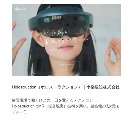
求人・採用・転職・就職・人材紹介
健康・医療・福祉・病院・歯医者・製薬・薬品
200
健康・医療・福祉・病院・歯医者・製薬・薬品
金融・銀行・投資・保険・M&A・商社
78
金融・銀行・投資・保険・M&A・商社
起業・事業支援・ボランティア・NPO
8
起業・事業支援・ボランティア・NPO
教育・スクール・保育・幼稚園・小中高・大学・専門学
173
校
教育・スクール・保育・幼稚園・小中高・大学・専門学
システム開発・IT・決済・アプリ・ソフトウェア
99
校
システム開発・IT・決済・アプリ・ソフトウェア
テクノロジー・AI・人工知能・スマートホーム・オンラ
74
イン
Holostruction（ホロストラクション）｜小柳建設株式会社
テクノロジー・AI・人工知能・スマートホーム・オンラ
建設現場で働くひとの一日を変えるテクノロジー。
日本伝統：着物・織物・舞踊・歌舞伎・茶道・華道・書
17
イン
道
HolostructionはMR（複合現実）技術を用い、建造物の3次元モ
デル・C...
日本伝統：着物・織物・舞踊・歌舞伎・茶道・華道・書
映画・アニメ・DVD・動画配信・放送・TV・ラジオ
65
道