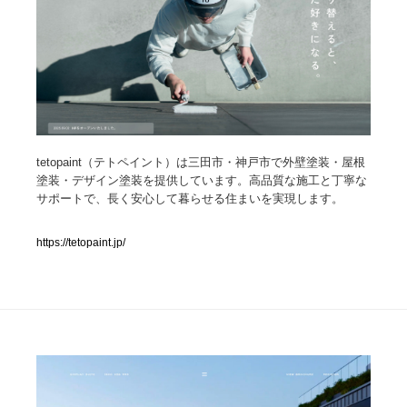
人気ランキング TOP100
業界別 登録Webサイト一覧
Web制作会社・プロダクション・デジタル
579
tetopaint（テトペイント）は三田市・神戸市で外壁塗装・屋根
Web制作会社・プロダクション・デジタル
フォトグラファー・カメラマン・写真
257
塗装・デザイン塗装を提供しています。高品質な施工と丁寧な
サポートで、長く安心して暮らせる住まいを実現します。
フォトグラファー・カメラマン・写真
広告・マーケティング・PR・企画・プロデュース
182
https://tetopaint.jp/
広告・マーケティング・PR・企画・プロデュース
ブランディング・コンサルティング
151
ブランディング・コンサルティング
グラフィックデザイン・デザイン事務所
485
グラフィックデザイン・デザイン事務所
印刷・製本・包装・グッズ
43
印刷・製本・包装・グッズ
イラストレーター
160