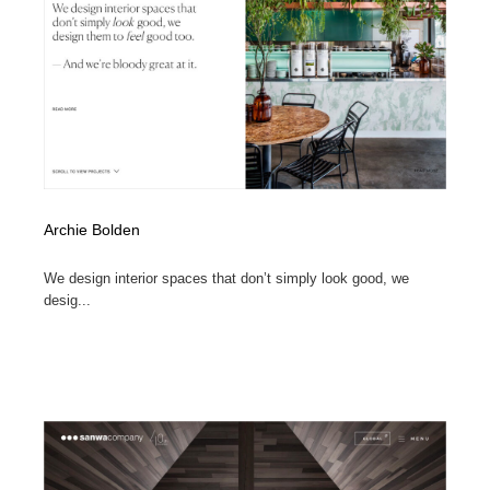
コーダー・エンジニア・デベロッパー
Javascript・WordPress・CSS・SEO・コーディング
97
Javascript・WordPress・CSS・SEO・コーディング
レンタルサーバー・クラウドサービス・ドメイン
10
レンタルサーバー・クラウドサービス・ドメイン
ネット通販・EC・オークション・フリマ
15
ネット通販・EC・オークション・フリマ
フリー素材・写真・モックアップ
41
フリー素材・写真・モックアップ
3D・CG・モーションデザイン
20
Archie Bolden
3D・CG・モーションデザイン
眼鏡・コンタクトレンズ・サングラス
30
We design interior spaces that don’t simply look good, we
desig...
眼鏡・コンタクトレンズ・サングラス
プロダクト・インテリア
139
プロダクト・インテリア
ライフスタイル・家具・生活雑貨・家電
319
ライフスタイル・家具・生活雑貨・家電
ネオンサイン・ネオン菅・オリジナル
7
ネオンサイン・ネオン菅・オリジナル