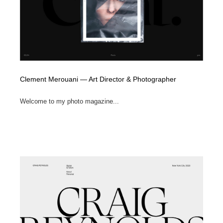
ホテル・旅館・温泉・銭湯・サウナ
旅行・観光・電車・航空会社
55
旅行・観光・電車・航空会社
アウトドア・キャンプ・登山
40
アウトドア・キャンプ・登山
スポーツ・スポーツ用品・トレーニング・ダイエット
71
Clement Merouani — Art Director & Photographer
スポーツ・スポーツ用品・トレーニング・ダイエット
ペット・トリミング
20
Welcome to my photo magazine...
ペット・トリミング
ウェディング・結婚
38
ウェディング・結婚
育児・ベイビー・玩具・絵本
27
育児・ベイビー・玩具・絵本
宗教・神社仏閣・禅・寺・神社
33
宗教・神社仏閣・禅・寺・神社
法律・監査・税理士・弁護士・司法書士・行政
29
法律・監査・税理士・弁護士・司法書士・行政
求人・採用・転職・就職・人材紹介
379