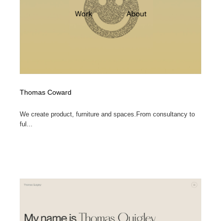
イラストレーター
コンテンツ・メディア制作会社
9
コンテンツ・メディア制作会社
フォント・フリーフォント / 書体
238
フォント・フリーフォント / 書体
レタリング・カリグラフィ・サイン・看板
31
レタリング・カリグラフィ・サイン・看板
編集・ライティング・コピーライター
19
Thomas Coward
編集・ライティング・コピーライター
スタイリスト・ヘア＆メークアップ・プロップ・セット
We create product, furniture and spaces.From consultancy to
18
デザイン
ful...
スタイリスト・ヘア＆メークアップ・プロップ・セット
映像・クリエイター・プロダクション
164
デザイン
映像・クリエイター・プロダクション
撮影スタジオ・撮影用小物・背景ボード・リース・レン
20
タル
撮影スタジオ・撮影用小物・背景ボード・リース・レン
コーダー・エンジニア・デベロッパー
136
タル