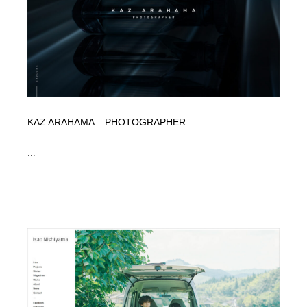
縫製・革製品・靴・鞄
55
縫製・革製品・靴・鞄
時計・腕時計
28
時計・腕時計
カメラ・レンズ
18
カメラ・レンズ
ジュエリー・装飾品
54
KAZ ARAHAMA :: PHOTOGRAPHER
ジュエリー・装飾品
おもちゃ・ホビー・ゲーム
35
...
おもちゃ・ホビー・ゲーム
アニメーション・キャラクターデザイン
23
アニメーション・キャラクターデザイン
建築・空間・工務店・内装・店舗・環境デザイン
276
建築・空間・工務店・内装・店舗・環境デザイン
建設・住宅・不動産・倉庫
197
建設・住宅・不動産・倉庫
オフィス・シェアオフィス・コワーキング・シェアス
46
ペース