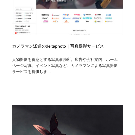
映画・アニメ・DVD・動画配信・放送・TV・ラジオ
音楽・アーティスト・楽器・舞台・演劇・ミュージカ
152
ル・ダンス
音楽・アーティスト・楽器・舞台・演劇・ミュージカ
芸能人・俳優・女優・タレント・モデル・芸能事務所
42
ル・ダンス
芸能人・俳優・女優・タレント・モデル・芸能事務所
キャンペーン・イベント・ワークショップ・コンペティ
77
ション
カメラマン派遣のdeltaphoto｜写真撮影サービス
キャンペーン・イベント・ワークショップ・コンペティ
マッチングサービス
22
人物撮影を得意とする写真事務所。広告や会社案内、ホーム
ション
ページ写真、イベント写真など、カメラマンによる写真撮影
サービスを提供しま...
マッチングサービス
アート・芸術・美術館・美術展・博物館・ギャラリー
383
アート・芸術・美術館・美術展・博物館・ギャラリー
鉛筆画・木炭画・デッサン・クロッキー
15
鉛筆画・木炭画・デッサン・クロッキー
グラフィティ・Graffiti・ストリートアート
4
グラフィティ・Graffiti・ストリートアート
GWD スタッフお気に入り
201
GWD スタッフお気に入り
Drawing Software / お絵かきソフト・アプリ・ブラシ
11