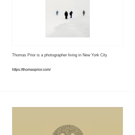
人気ランキング TOP100
業界別 登録Webサイト一覧
Web制作会社・プロダクション・デジタル
579
Web制作会社・プロダクション・デジタル
フォトグラファー・カメラマン・写真
257
Thomas Prior is a photographer living in New York City
フォトグラファー・カメラマン・写真
広告・マーケティング・PR・企画・プロデュース
182
https://thomasprior.com/
広告・マーケティング・PR・企画・プロデュース
ブランディング・コンサルティング
151
ブランディング・コンサルティング
グラフィックデザイン・デザイン事務所
485
グラフィックデザイン・デザイン事務所
印刷・製本・包装・グッズ
43
印刷・製本・包装・グッズ
イラストレーター
160