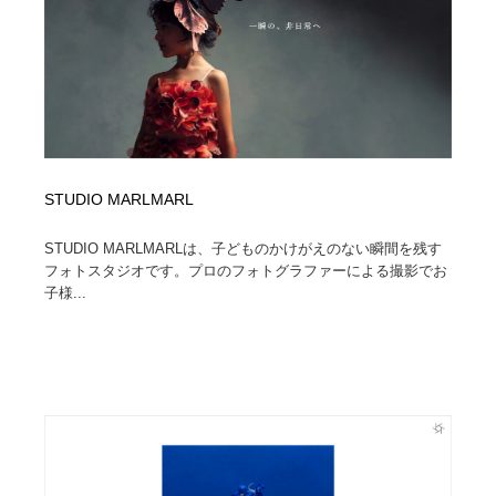
Drawing Software / お絵かきソフト・アプリ・ブラシ
ニュース・マガジン・メディア・SNS・YouTube
346
ニュース・マガジン・メディア・SNS・YouTube
STUDIO MARLMARL
STUDIO MARLMARLは、子どものかけがえのない瞬間を残す
フォトスタジオです。プロのフォトグラファーによる撮影でお
子様...