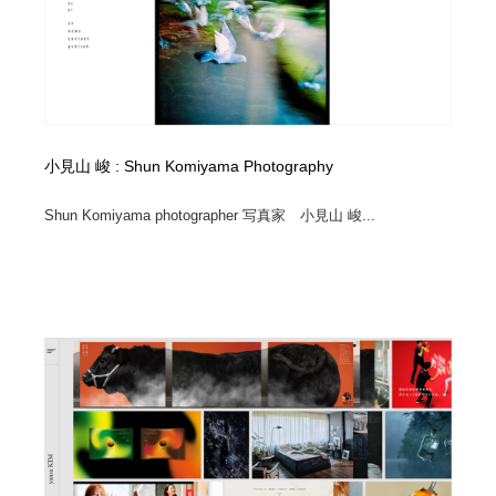
小見山 峻 : Shun Komiyama Photography
Shun Komiyama photographer 写真家 小見山 峻...