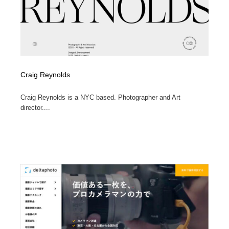
求人・採用・転職・就職・人材紹介
健康・医療・福祉・病院・歯医者・製薬・薬品
200
健康・医療・福祉・病院・歯医者・製薬・薬品
金融・銀行・投資・保険・M&A・商社
78
金融・銀行・投資・保険・M&A・商社
起業・事業支援・ボランティア・NPO
8
Craig Reynolds
起業・事業支援・ボランティア・NPO
教育・スクール・保育・幼稚園・小中高・大学・専門学
173
校
Craig Reynolds is a NYC based. Photographer and Art
director....
教育・スクール・保育・幼稚園・小中高・大学・専門学
システム開発・IT・決済・アプリ・ソフトウェア
99
校
システム開発・IT・決済・アプリ・ソフトウェア
テクノロジー・AI・人工知能・スマートホーム・オンラ
74
イン
テクノロジー・AI・人工知能・スマートホーム・オンラ
日本伝統：着物・織物・舞踊・歌舞伎・茶道・華道・書
17
イン
道
日本伝統：着物・織物・舞踊・歌舞伎・茶道・華道・書
映画・アニメ・DVD・動画配信・放送・TV・ラジオ
65
道