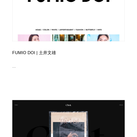
陶芸・窯・ガラス・木工・手工芸
材料：糸・布・紙・プラスチック・石・木材
38
材料：糸・布・紙・プラスチック・石・木材
工業・加工・技術・機械・電気
59
工業・加工・技術・機械・電気
宇宙
9
宇宙
日本の歴史・資料・伝統・将棋・囲碁
4
FUMIO DOI | 土井文雄
日本の歴史・資料・伝統・将棋・囲碁
動物園・水族館・公園・テーマパーク・アミューズメン
23
...
ト
動物園・水族館・公園・テーマパーク・アミューズメン
書籍・本屋・出版・作家・小説家・脚本家
58
ト
書籍・本屋・出版・作家・小説家・脚本家
ヘアサロン・美容院・理髪店・エステ
60
ヘアサロン・美容院・理髪店・エステ
自動車・船・飛行機・交通・自転車
71
自動車・船・飛行機・交通・自転車
ホテル・旅館・温泉・銭湯・サウナ
149