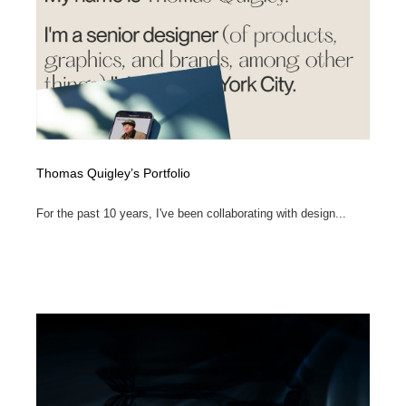
コーダー・エンジニア・デベロッパー
Javascript・WordPress・CSS・SEO・コーディング
97
Javascript・WordPress・CSS・SEO・コーディング
レンタルサーバー・クラウドサービス・ドメイン
10
レンタルサーバー・クラウドサービス・ドメイン
ネット通販・EC・オークション・フリマ
15
ネット通販・EC・オークション・フリマ
フリー素材・写真・モックアップ
41
Thomas Quigley’s Portfolio
フリー素材・写真・モックアップ
3D・CG・モーションデザイン
20
For the past 10 years, I've been collaborating with design...
3D・CG・モーションデザイン
眼鏡・コンタクトレンズ・サングラス
30
眼鏡・コンタクトレンズ・サングラス
プロダクト・インテリア
139
プロダクト・インテリア
ライフスタイル・家具・生活雑貨・家電
319
ライフスタイル・家具・生活雑貨・家電
ネオンサイン・ネオン菅・オリジナル
7
ネオンサイン・ネオン菅・オリジナル