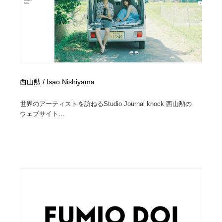
オフィス・シェアオフィス・コワーキング・シェアス
商業施設・商業ビル
33
ペース
商業施設・商業ビル
携帯電話・通信・サービス
15
携帯電話・通信・サービス
ファッション・洋服
511
ファッション・洋服
コスメ・化粧品・石鹸・シャンプー・ヘアケア・香水
220
西山勲 / Isao Nishiyama
コスメ・化粧品・石鹸・シャンプー・ヘアケア・香水
農業・林業・漁業・畜産・鉱業・燃料
54
世界のアーティストを訪ねるStudio Journal knock 西山勲の
ウェブサイト...
農業・林業・漁業・畜産・鉱業・燃料
食品・飲料・酒・菓子
444
食品・飲料・酒・菓子
飲食・レストラン・カフェ
181
飲食・レストラン・カフェ
植物・花・ガーデニング・造園
42
植物・花・ガーデニング・造園
陶芸・窯・ガラス・木工・手工芸
34