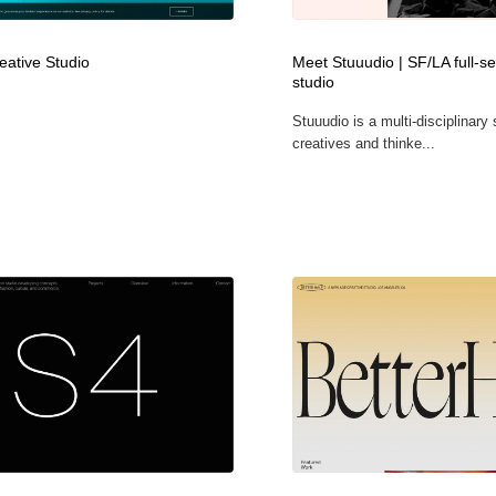
時計・腕時計
おもちゃ・ホビー・ゲーム
35
eative Studio
Meet Stuuudio | SF/LA full-se
studio
おもちゃ・ホビー・ゲーム
建設・住宅・不動産・倉庫
197
Stuuudio is a multi-disciplinary 
creatives and thinke...
建設・住宅・不動産・倉庫
携帯電話・通信・サービス
15
携帯電話・通信・サービス
農業・林業・漁業・畜産・鉱業・燃料
54
農業・林業・漁業・畜産・鉱業・燃料
植物・花・ガーデニング・造園
42
植物・花・ガーデニング・造園
工業・加工・技術・機械・電気
59
工業・加工・技術・機械・電気
動物園・水族館・公園・テーマパーク・アミューズメント
23
動物園・水族館・公園・テーマパーク・アミューズメント
自動車・船・飛行機・交通・自転車
71