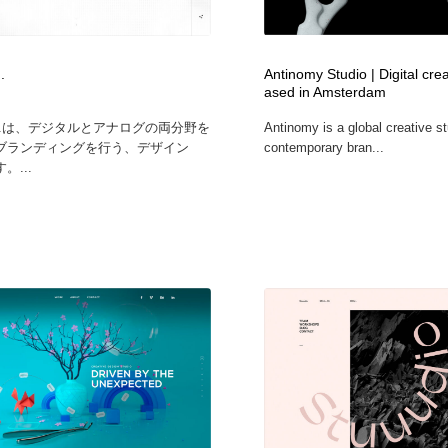
フォトグラファー・カメラマン・写真
グラフィックデザイン・デザイン事務所
485
.
Antinomy Studio | Digital crea
ased in Amsterdam
グラフィックデザイン・デザイン事務所
コンテンツ・メディア制作会社
9
 ltd.は、デジタルとアナログの両分野を
Antinomy is a global creative st
ブランディングを行う、デザイン
contemporary bran...
コンテンツ・メディア制作会社
編集・ライティング・コピーライター
19
。...
編集・ライティング・コピーライター
撮影スタジオ・撮影用小物・背景ボード・リース・レンタル
20
撮影スタジオ・撮影用小物・背景ボード・リース・レンタル
レンタルサーバー・クラウドサービス・ドメイン
10
レンタルサーバー・クラウドサービス・ドメイン
3D・CG・モーションデザイン
20
3D・CG・モーションデザイン
ライフスタイル・家具・生活雑貨・家電
320
ライフスタイル・家具・生活雑貨・家電
時計・腕時計
28