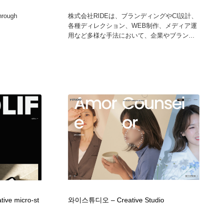
グラフィティ・Graffiti・ストリートアート
ニュース・マガジン・メディア・SNS・YouTube
346
hrough
株式会社RIDEは、ブランディングやCI設計、
各種ディレクション、WEB制作、メディア運
用など多様な手法において、企業やブラン...
ニュース・マガジン・メディア・SNS・YouTube
ive micro-st
와이스튜디오 – Creative Studio