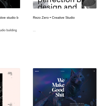
広告・マーケティング・PR・企画・プロデュース
印刷・製本・包装・グッズ
43
tive studio b
Rezo Zero • Creative Studio
印刷・製本・包装・グッズ
フォント・フリーフォント / 書体
238
udio building
...
フォント・フリーフォント / 書体
スタイリスト・ヘア＆メークアップ・プロップ・セットデザ
18
イン
スタイリスト・ヘア＆メークアップ・プロップ・セットデザ
コーダー・エンジニア・デベロッパー
136
イン
コーダー・エンジニア・デベロッパー
ネット通販・EC・オークション・フリマ
15
ネット通販・EC・オークション・フリマ
眼鏡・コンタクトレンズ・サングラス
30
眼鏡・コンタクトレンズ・サングラス
ネオンサイン・ネオン菅・オリジナル
7
ネオンサイン・ネオン菅・オリジナル
カメラ・レンズ
18