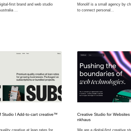
igital-first brand and web studio
Monolif is a small agency by c
ustralia ...
to connect personal...
f Studio I Add-to-cart creative™
Creative Studio for Websites 
nkhaus
ality creative at lean rates for
We are a digital-first creative s