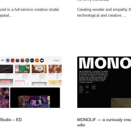
鉛筆画・木炭画・デッサン・クロッキー
Drawing Software / お絵かきソフト・アプリ・ブラシ
11
ed is a full-service creative studio
Creating wonder and empathy t
nparal...
technological and creative ...
Drawing Software / お絵かきソフト・アプリ・ブラシ
 Studio – ED.
MONOLIF — a curiously creat
udio