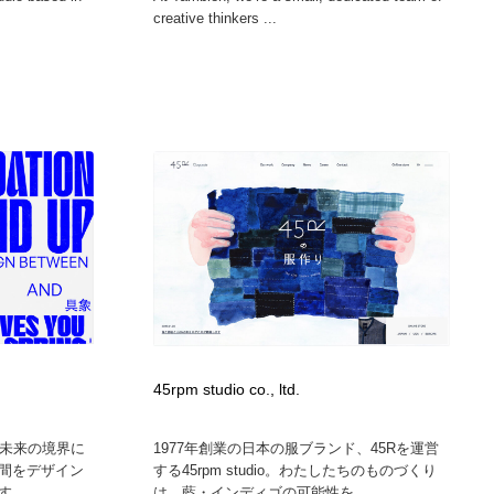
creative thinkers ...
45rpm studio co., ltd.
今と未来の境界に
1977年創業の日本の服ブランド、45Rを運営
間をデザイン
する45rpm studio。わたしたちのものづくり
。...
は、藍・インディゴの可能性を...