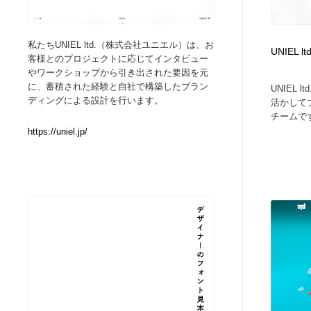
Web制作会社・プロダクション・デジタル
ブランディング・コンサルティング
151
私たちUNIEL ltd.（株式会社ユニエル）は、お
UNIEL ltd
客様とのプロジェクトに応じてインタビュー
ブランディング・コンサルティング
イラストレーター
160
やワークショップから引き出された要因を元
に、蓄積された経験と自社で構築したブラン
UNIEL
ディングによる設計を行います。
活かして
イラストレーター
レタリング・カリグラフィ・サイン・看板
31
チームです
https://uniel.jp/
レタリング・カリグラフィ・サイン・看板
映像・クリエイター・プロダクション
164
映像・クリエイター・プロダクション
Javascript・WordPress・CSS・SEO・コーディング
97
Javascript・WordPress・CSS・SEO・コーディング
フリー素材・写真・モックアップ
41
フリー素材・写真・モックアップ
プロダクト・インテリア
139
プロダクト・インテリア
縫製・革製品・靴・鞄
55