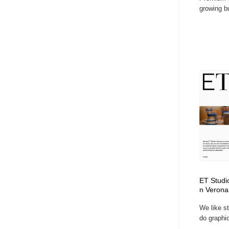
growing b
ET Studi
n Verona
We like st
do graphic