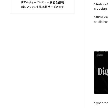
Studio 24
ヘアサロン・美容院・理髪店・エステ
旅行・観光・電車・航空会社
55
c design
Studio 24/
旅行・観光・電車・航空会社
ペット・トリミング
20
studio bas
ペット・トリミング
宗教・神社仏閣・禅・寺・神社
33
宗教・神社仏閣・禅・寺・神社
健康・医療・福祉・病院・歯医者・製薬・薬品
200
健康・医療・福祉・病院・歯医者・製薬・薬品
教育・スクール・保育・幼稚園・小中高・大学・専門学校
173
教育・スクール・保育・幼稚園・小中高・大学・専門学校
日本伝統：着物・織物・舞踊・歌舞伎・茶道・華道・書道
17
日本伝統：着物・織物・舞踊・歌舞伎・茶道・華道・書道
芸能人・俳優・女優・タレント・モデル・芸能事務所
42
芸能人・俳優・女優・タレント・モデル・芸能事務所
アート・芸術・美術館・美術展・博物館・ギャラリー
383
Synchroni