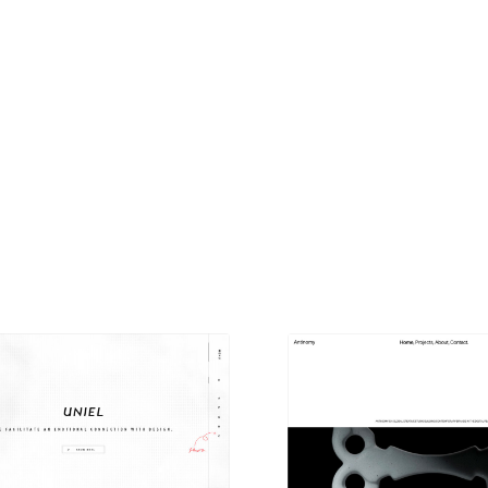
現役Webデザイナーによるコラム
15
現役Webデザイナーによるコラム
人気ランキング TOP100
人気ランキング TOP100
フォトグラファー・カメラマン・写真
257