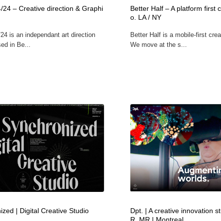
/24 – Creative direction & Graphi
Better Half – A platform first 
自動車・船・飛行機・交通・自転車
アウトドア・キャンプ・登山
40
o. LA / NY
24 is an independant art direction
Better Half is a mobile-first crea
アウトドア・キャンプ・登山
ウェディング・結婚
38
ed in Be...
We move at the s...
ウェディング・結婚
法律・監査・税理士・弁護士・司法書士・行政
29
法律・監査・税理士・弁護士・司法書士・行政
金融・銀行・投資・保険・M&A・商社
78
金融・銀行・投資・保険・M&A・商社
システム開発・IT・決済・アプリ・ソフトウェア
99
システム開発・IT・決済・アプリ・ソフトウェア
映画・アニメ・DVD・動画配信・放送・TV・ラジオ
65
映画・アニメ・DVD・動画配信・放送・TV・ラジオ
キャンペーン・イベント・ワークショップ・コンペティショ
77
ン
キャンペーン・イベント・ワークショップ・コンペティショ
鉛筆画・木炭画・デッサン・クロッキー
15
ン
zed | Digital Creative Studio
Dpt. | A creative innovation s
R, MR | Montreal