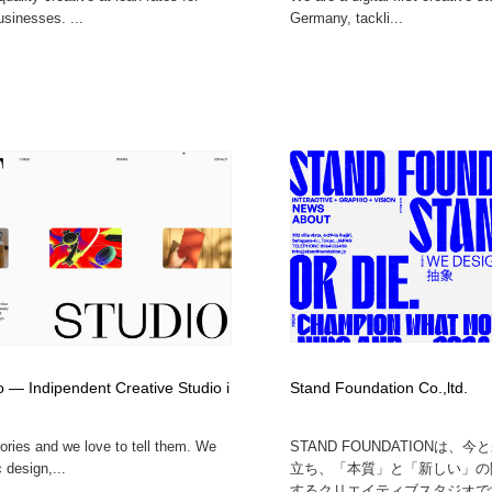
usinesses. ...
Germany, tackli...
o — Indipendent Creative Studio i
Stand Foundation Co.,ltd.
ories and we love to tell them. We
STAND FOUNDATIONは、
 design,...
立ち、「本質」と「新しい」の
するクリエイティブスタジオです