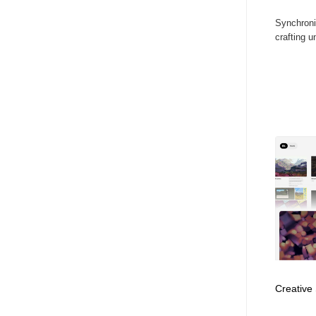
アート・芸術・美術館・美術展・博物館・ギャラリー
GWD スタッフお気に入り
201
Synchroniz
crafting u
GWD スタッフお気に入り
Creative