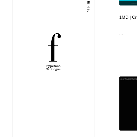
縫製・革製品・靴・鞄
ジュエリー・装飾品
54
1MD | Cr
ジュエリー・装飾品
建築・空間・工務店・内装・店舗・環境デザイン
276
...
建築・空間・工務店・内装・店舗・環境デザイン
商業施設・商業ビル
33
商業施設・商業ビル
コスメ・化粧品・石鹸・シャンプー・ヘアケア・香水
220
コスメ・化粧品・石鹸・シャンプー・ヘアケア・香水
飲食・レストラン・カフェ
181
飲食・レストラン・カフェ
材料：糸・布・紙・プラスチック・石・木材
38
材料：糸・布・紙・プラスチック・石・木材
日本の歴史・資料・伝統・将棋・囲碁
4
日本の歴史・資料・伝統・将棋・囲碁
ヘアサロン・美容院・理髪店・エステ
60