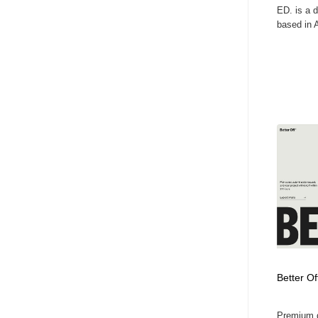
ED. is a d
based in A
Better Of
Premium qu