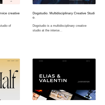
カメラ・レンズ
アニメーション・キャラクターデザイン
23
rvice creative
Dogstudio. Multidisciplinary Creative Studi
o.
アニメーション・キャラクターデザイン
オフィス・シェアオフィス・コワーキング・シェアスペース
46
studio of
Dogstudio is a multidisciplinary creative
studio at the interse...
オフィス・シェアオフィス・コワーキング・シェアスペース
ファッション・洋服
511
ファッション・洋服
食品・飲料・酒・菓子
444
食品・飲料・酒・菓子
陶芸・窯・ガラス・木工・手工芸
34
陶芸・窯・ガラス・木工・手工芸
宇宙
9
宇宙
書籍・本屋・出版・作家・小説家・脚本家
58
書籍・本屋・出版・作家・小説家・脚本家
ホテル・旅館・温泉・銭湯・サウナ
149