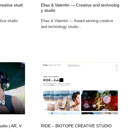
creative studi
Elias & Valentin — Creative and technolog
ホテル・旅館・温泉・銭湯・サウナ
スポーツ・スポーツ用品・トレーニング・ダイエット
71
y studio
tive studio.
Elias & Valentin — Award winning creative
スポーツ・スポーツ用品・トレーニング・ダイエット
育児・ベイビー・玩具・絵本
27
and technology studio...
育児・ベイビー・玩具・絵本
求人・採用・転職・就職・人材紹介
379
求人・採用・転職・就職・人材紹介
起業・事業支援・ボランティア・NPO
8
起業・事業支援・ボランティア・NPO
テクノロジー・AI・人工知能・スマートホーム・オンライン
74
テクノロジー・AI・人工知能・スマートホーム・オンライン
音楽・アーティスト・楽器・舞台・演劇・ミュージカル・ダ
152
ンス
音楽・アーティスト・楽器・舞台・演劇・ミュージカル・ダ
マッチングサービス
22
ンス
マッチングサービス
グラフィティ・Graffiti・ストリートアート
4
tudio | AR, V
RIDE – BIOTOPE CREATIVE STUDIO