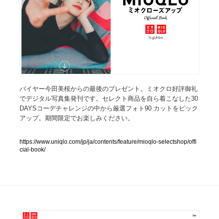
人気ランキング TOP100
業界別 登録Webサイト一覧
Web制作会社・プロダクション・デジタル
579
Web制作会社・プロダクション・デジタル
バイヤー今田美桜からの最後のプレゼント。ミオクロ好評御礼
フォトグラファー・カメラマン・写真
257
でデジタル写真集発刊です。セレクト商品を自ら着こなした30
DAYSコーデチャレンジの中から厳選フォト90 カットをピック
フォトグラファー・カメラマン・写真
広告・マーケティング・PR・企画・プロデュース
182
アップ。期間限定でお楽しみください。
広告・マーケティング・PR・企画・プロデュース
ブランディング・コンサルティング
151
https://www.uniqlo.com/jp/ja/contents/feature/mioqlo-selectshop/offi
cial-book/
ブランディング・コンサルティング
グラフィックデザイン・デザイン事務所
485
グラフィックデザイン・デザイン事務所
印刷・製本・包装・グッズ
43
印刷・製本・包装・グッズ
イラストレーター
160