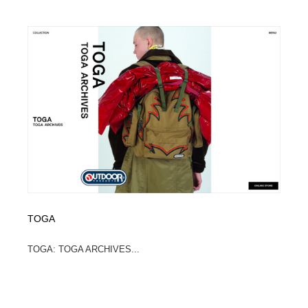
Drawing Software / お絵かきソフト・アプリ・ブラシ
ニュース・マガジン・メディア・SNS・YouTube
346
ニュース・マガジン・メディア・SNS・YouTube
TOGA
TOGA: TOGA ARCHIVES...