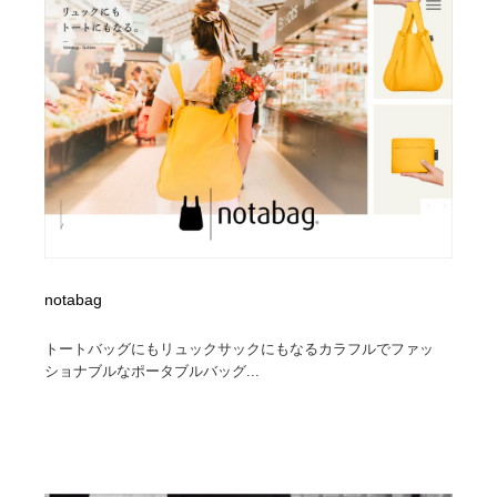
陶芸・窯・ガラス・木工・手工芸
材料：糸・布・紙・プラスチック・石・木材
38
材料：糸・布・紙・プラスチック・石・木材
工業・加工・技術・機械・電気
59
工業・加工・技術・機械・電気
宇宙
9
宇宙
日本の歴史・資料・伝統・将棋・囲碁
4
日本の歴史・資料・伝統・将棋・囲碁
動物園・水族館・公園・テーマパーク・アミューズメン
23
ト
動物園・水族館・公園・テーマパーク・アミューズメン
書籍・本屋・出版・作家・小説家・脚本家
58
notabag
ト
トートバッグにもリュックサックにもなるカラフルでファッ
書籍・本屋・出版・作家・小説家・脚本家
ヘアサロン・美容院・理髪店・エステ
60
ショナブルなポータブルバッグ...
ヘアサロン・美容院・理髪店・エステ
自動車・船・飛行機・交通・自転車
71
自動車・船・飛行機・交通・自転車
ホテル・旅館・温泉・銭湯・サウナ
149