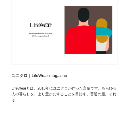
イラストレーター
コンテンツ・メディア制作会社
9
コンテンツ・メディア制作会社
フォント・フリーフォント / 書体
238
フォント・フリーフォント / 書体
レタリング・カリグラフィ・サイン・看板
31
レタリング・カリグラフィ・サイン・看板
編集・ライティング・コピーライター
19
編集・ライティング・コピーライター
スタイリスト・ヘア＆メークアップ・プロップ・セット
18
デザイン
ユニクロ｜LifeWear magazine
スタイリスト・ヘア＆メークアップ・プロップ・セット
映像・クリエイター・プロダクション
164
LifeWearとは、2013年にユニクロが作った言葉です。あらゆる
デザイン
人の暮らしを、より豊かにすることを目指す、普通の服。それ
映像・クリエイター・プロダクション
撮影スタジオ・撮影用小物・背景ボード・リース・レン
は...
20
タル
撮影スタジオ・撮影用小物・背景ボード・リース・レン
コーダー・エンジニア・デベロッパー
136
タル