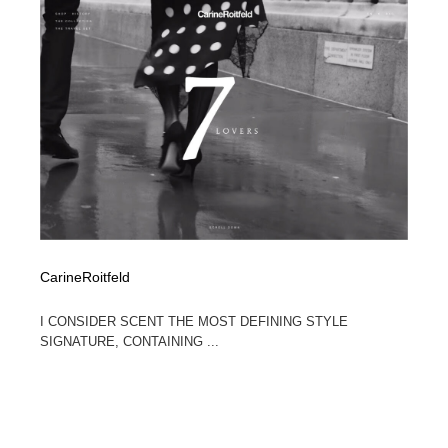
ホテル・旅館・温泉・銭湯・サウナ
旅行・観光・電車・航空会社
55
旅行・観光・電車・航空会社
アウトドア・キャンプ・登山
40
アウトドア・キャンプ・登山
スポーツ・スポーツ用品・トレーニング・ダイエット
71
スポーツ・スポーツ用品・トレーニング・ダイエット
ペット・トリミング
20
ペット・トリミング
ウェディング・結婚
38
ウェディング・結婚
育児・ベイビー・玩具・絵本
27
CarineRoitfeld
育児・ベイビー・玩具・絵本
宗教・神社仏閣・禅・寺・神社
33
I CONSIDER SCENT THE MOST DEFINING STYLE
SIGNATURE, CONTAINING ...
宗教・神社仏閣・禅・寺・神社
法律・監査・税理士・弁護士・司法書士・行政
29
法律・監査・税理士・弁護士・司法書士・行政
求人・採用・転職・就職・人材紹介
379