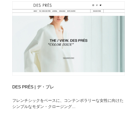
求人・採用・転職・就職・人材紹介
健康・医療・福祉・病院・歯医者・製薬・薬品
200
健康・医療・福祉・病院・歯医者・製薬・薬品
金融・銀行・投資・保険・M&A・商社
78
金融・銀行・投資・保険・M&A・商社
起業・事業支援・ボランティア・NPO
8
起業・事業支援・ボランティア・NPO
教育・スクール・保育・幼稚園・小中高・大学・専門学
173
校
教育・スクール・保育・幼稚園・小中高・大学・専門学
システム開発・IT・決済・アプリ・ソフトウェア
99
校
システム開発・IT・決済・アプリ・ソフトウェア
テクノロジー・AI・人工知能・スマートホーム・オンラ
74
DES PRÉS | デ・プレ
イン
フレンチシックをベースに、コンテンポラリーな女性に向けた
テクノロジー・AI・人工知能・スマートホーム・オンラ
日本伝統：着物・織物・舞踊・歌舞伎・茶道・華道・書
17
シンプルなモダン・クロージング...
イン
道
日本伝統：着物・織物・舞踊・歌舞伎・茶道・華道・書
映画・アニメ・DVD・動画配信・放送・TV・ラジオ
65
道