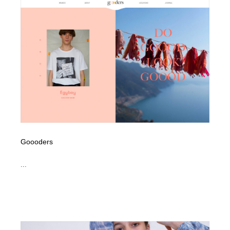
縫製・革製品・靴・鞄
55
縫製・革製品・靴・鞄
時計・腕時計
28
時計・腕時計
カメラ・レンズ
18
カメラ・レンズ
ジュエリー・装飾品
54
ジュエリー・装飾品
おもちゃ・ホビー・ゲーム
35
おもちゃ・ホビー・ゲーム
アニメーション・キャラクターデザイン
23
Goooders
アニメーション・キャラクターデザイン
建築・空間・工務店・内装・店舗・環境デザイン
276
...
建築・空間・工務店・内装・店舗・環境デザイン
建設・住宅・不動産・倉庫
197
建設・住宅・不動産・倉庫
オフィス・シェアオフィス・コワーキング・シェアス
46
ペース