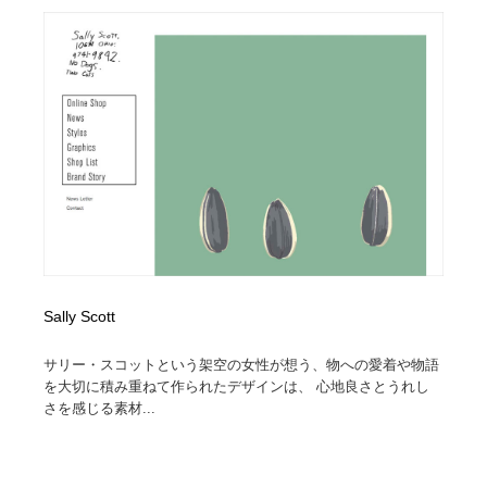
映画・アニメ・DVD・動画配信・放送・TV・ラジオ
音楽・アーティスト・楽器・舞台・演劇・ミュージカ
152
ル・ダンス
音楽・アーティスト・楽器・舞台・演劇・ミュージカ
芸能人・俳優・女優・タレント・モデル・芸能事務所
42
ル・ダンス
芸能人・俳優・女優・タレント・モデル・芸能事務所
キャンペーン・イベント・ワークショップ・コンペティ
77
ション
キャンペーン・イベント・ワークショップ・コンペティ
マッチングサービス
22
ション
マッチングサービス
アート・芸術・美術館・美術展・博物館・ギャラリー
383
アート・芸術・美術館・美術展・博物館・ギャラリー
鉛筆画・木炭画・デッサン・クロッキー
15
Sally Scott
サリー・スコットという架空の女性が想う、物への愛着や物語
鉛筆画・木炭画・デッサン・クロッキー
グラフィティ・Graffiti・ストリートアート
4
を大切に積み重ねて作られたデザインは、 心地良さとうれし
さを感じる素材...
グラフィティ・Graffiti・ストリートアート
GWD スタッフお気に入り
201
GWD スタッフお気に入り
Drawing Software / お絵かきソフト・アプリ・ブラシ
11