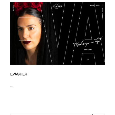
コーダー・エンジニア・デベロッパー
Javascript・WordPress・CSS・SEO・コーディング
97
Javascript・WordPress・CSS・SEO・コーディング
レンタルサーバー・クラウドサービス・ドメイン
10
レンタルサーバー・クラウドサービス・ドメイン
ネット通販・EC・オークション・フリマ
15
ネット通販・EC・オークション・フリマ
フリー素材・写真・モックアップ
41
フリー素材・写真・モックアップ
3D・CG・モーションデザイン
20
3D・CG・モーションデザイン
眼鏡・コンタクトレンズ・サングラス
30
EVAGHER
眼鏡・コンタクトレンズ・サングラス
プロダクト・インテリア
139
...
プロダクト・インテリア
ライフスタイル・家具・生活雑貨・家電
320
ライフスタイル・家具・生活雑貨・家電
ネオンサイン・ネオン菅・オリジナル
7
ネオンサイン・ネオン菅・オリジナル