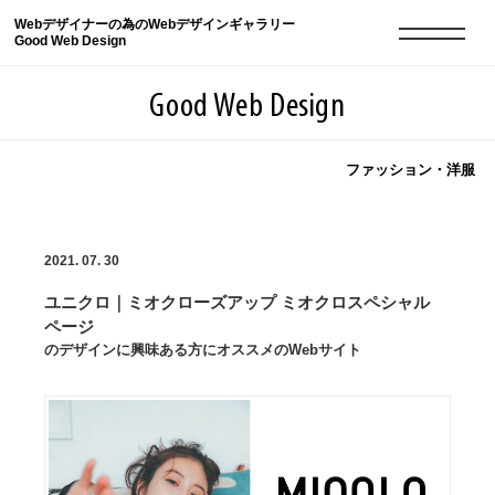
Webデザイナーの為のWebデザインギャラリー
Good Web Design
Good Web Design
ファッション・洋服
2026年08月07日の登録サイト数は8549件です
2021. 07. 30
登録Webサイト全一覧
8549
ユニクロ｜ミオクローズアップ ミオクロスペシャル
登録Webサイト全一覧!
現役Webデザイナーによるコラム
15
ページ
のデザインに興味ある方にオススメのWebサイト
現役Webデザイナーによるコラム
ニュース
12
ニュース
ABOUT
ABOUT
人気ランキング TOP100