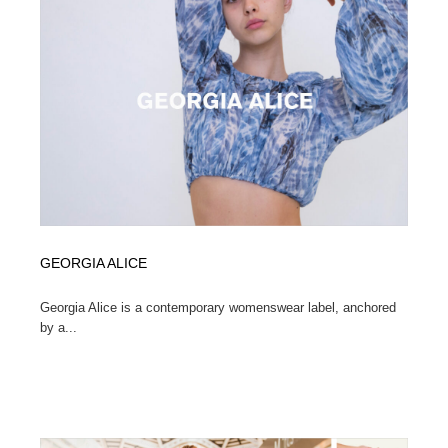
オフィス・シェアオフィス・コワーキング・シェアス
商業施設・商業ビル
33
ペース
商業施設・商業ビル
携帯電話・通信・サービス
15
携帯電話・通信・サービス
ファッション・洋服
511
ファッション・洋服
コスメ・化粧品・石鹸・シャンプー・ヘアケア・香水
220
コスメ・化粧品・石鹸・シャンプー・ヘアケア・香水
農業・林業・漁業・畜産・鉱業・燃料
54
農業・林業・漁業・畜産・鉱業・燃料
食品・飲料・酒・菓子
444
GEORGIA ALICE
食品・飲料・酒・菓子
飲食・レストラン・カフェ
181
Georgia Alice is a contemporary womenswear label, anchored
by a...
飲食・レストラン・カフェ
植物・花・ガーデニング・造園
42
植物・花・ガーデニング・造園
陶芸・窯・ガラス・木工・手工芸
34