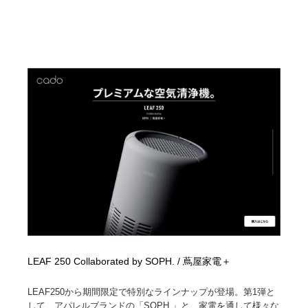
LEAF 250 Collaborated by SOPH. / 蔦屋家電＋
LEAF250から期間限定で特別なラインナップが登場。第1弾と
して、アパレルブランドの「SOPH.」と、家電を通して様々な