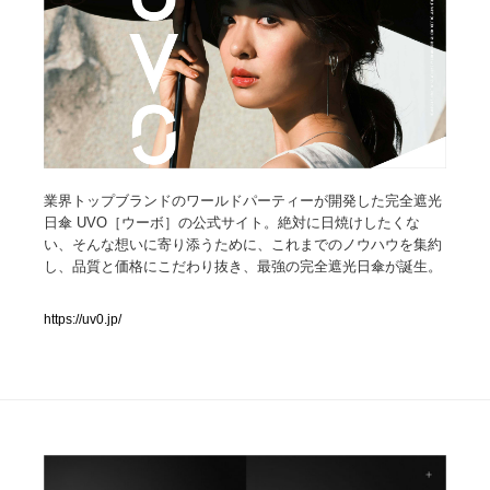
人気ランキング TOP100
業界別 登録Webサイト一覧
Web制作会社・プロダクション・デジタル
579
Web制作会社・プロダクション・デジタル
フォトグラファー・カメラマン・写真
257
業界トップブランドのワールドパーティーが開発した完全遮光
日傘 UVO［ウーボ］の公式サイト。絶対に日焼けしたくな
い、そんな想いに寄り添うために、これまでのノウハウを集約
フォトグラファー・カメラマン・写真
広告・マーケティング・PR・企画・プロデュース
182
し、品質と価格にこだわり抜き、最強の完全遮光日傘が誕生。
広告・マーケティング・PR・企画・プロデュース
ブランディング・コンサルティング
151
https://uv0.jp/
ブランディング・コンサルティング
グラフィックデザイン・デザイン事務所
485
グラフィックデザイン・デザイン事務所
印刷・製本・包装・グッズ
43
印刷・製本・包装・グッズ
イラストレーター
160