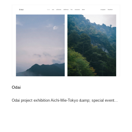
陶芸・窯・ガラス・木工・手工芸
材料：糸・布・紙・プラスチック・石・木材
38
材料：糸・布・紙・プラスチック・石・木材
工業・加工・技術・機械・電気
59
工業・加工・技術・機械・電気
宇宙
9
宇宙
日本の歴史・資料・伝統・将棋・囲碁
4
日本の歴史・資料・伝統・将棋・囲碁
動物園・水族館・公園・テーマパーク・アミューズメン
23
ト
動物園・水族館・公園・テーマパーク・アミューズメン
書籍・本屋・出版・作家・小説家・脚本家
58
ト
Odai
書籍・本屋・出版・作家・小説家・脚本家
ヘアサロン・美容院・理髪店・エステ
60
Odai project exhibition Aichi-Mie-Tokyo &amp; special event...
ヘアサロン・美容院・理髪店・エステ
自動車・船・飛行機・交通・自転車
71
自動車・船・飛行機・交通・自転車
ホテル・旅館・温泉・銭湯・サウナ
149