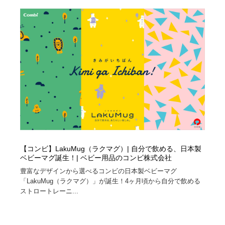
映画・アニメ・DVD・動画配信・放送・TV・ラジオ
音楽・アーティスト・楽器・舞台・演劇・ミュージカ
152
ル・ダンス
音楽・アーティスト・楽器・舞台・演劇・ミュージカ
芸能人・俳優・女優・タレント・モデル・芸能事務所
42
ル・ダンス
芸能人・俳優・女優・タレント・モデル・芸能事務所
キャンペーン・イベント・ワークショップ・コンペティ
77
ション
キャンペーン・イベント・ワークショップ・コンペティ
マッチングサービス
22
ション
マッチングサービス
アート・芸術・美術館・美術展・博物館・ギャラリー
383
アート・芸術・美術館・美術展・博物館・ギャラリー
鉛筆画・木炭画・デッサン・クロッキー
15
【コンビ】LakuMug（ラクマグ）| 自分で飲める、日本製
ベビーマグ誕生！| ベビー用品のコンビ株式会社
鉛筆画・木炭画・デッサン・クロッキー
グラフィティ・Graffiti・ストリートアート
4
豊富なデザインから選べるコンビの日本製ベビーマグ
「LakuMug（ラクマグ）」が誕生！4ヶ月頃から自分で飲める
ストロートレーニ...
グラフィティ・Graffiti・ストリートアート
GWD スタッフお気に入り
201
GWD スタッフお気に入り
Drawing Software / お絵かきソフト・アプリ・ブラシ
11