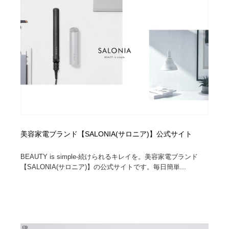
縫製・革製品・靴・鞄
55
縫製・革製品・靴・鞄
時計・腕時計
28
時計・腕時計
カメラ・レンズ
18
カメラ・レンズ
ジュエリー・装飾品
54
ジュエリー・装飾品
おもちゃ・ホビー・ゲーム
35
おもちゃ・ホビー・ゲーム
アニメーション・キャラクターデザイン
23
美容家電ブランド【SALONIA(サロニア)】公式サイト
アニメーション・キャラクターデザイン
建築・空間・工務店・内装・店舗・環境デザイン
276
BEAUTY is simple-続けられるキレイを。美容家電ブランド
【SALONIA(サロニア)】の公式サイトです。毎日簡単...
建築・空間・工務店・内装・店舗・環境デザイン
建設・住宅・不動産・倉庫
197
建設・住宅・不動産・倉庫
オフィス・シェアオフィス・コワーキング・シェアス
46
ペース