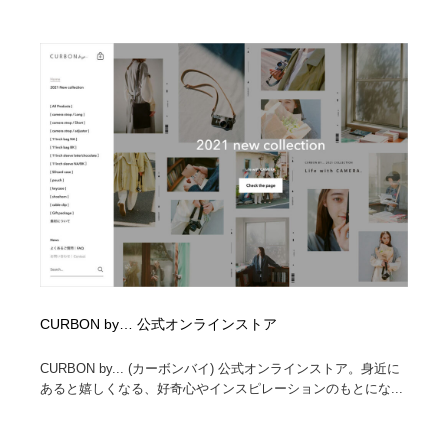
Drawing Software / お絵かきソフト・アプリ・ブラシ
ニュース・マガジン・メディア・SNS・YouTube
346
ニュース・マガジン・メディア・SNS・YouTube
CURBON by… 公式オンラインストア
CURBON by... (カーボンバイ) 公式オンラインストア。身近に
あると嬉しくなる、好奇心やインスピレーションのもとにな...