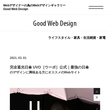
Webデザイナーの為のWebデザインギャラリー
Good Web Design
Good Web Design
ライフスタイル・家具・生活雑貨・家電
2026年08月09日の登録サイト数は8551件です
2021. 03. 01
登録Webサイト全一覧
8551
完全遮光日傘 UVO［ウーボ］公式｜最強の日傘
登録Webサイト全一覧!
現役Webデザイナーによるコラム
15
のデザインに興味ある方にオススメのWebサイト
現役Webデザイナーによるコラム
ニュース
12
ニュース
ABOUT
ABOUT
人気ランキング TOP100