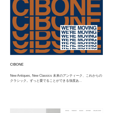
コーダー・エンジニア・デベロッパー
Javascript・WordPress・CSS・SEO・コーディング
97
Javascript・WordPress・CSS・SEO・コーディング
レンタルサーバー・クラウドサービス・ドメイン
10
レンタルサーバー・クラウドサービス・ドメイン
ネット通販・EC・オークション・フリマ
15
ネット通販・EC・オークション・フリマ
フリー素材・写真・モックアップ
41
フリー素材・写真・モックアップ
3D・CG・モーションデザイン
21
3D・CG・モーションデザイン
眼鏡・コンタクトレンズ・サングラス
30
CIBONE
New Antiques, New Classics 未来のアンティーク、これからの
眼鏡・コンタクトレンズ・サングラス
プロダクト・インテリア
139
クラシック。ずっと愛でることができる強度あ...
プロダクト・インテリア
ライフスタイル・家具・生活雑貨・家電
320
ライフスタイル・家具・生活雑貨・家電
ネオンサイン・ネオン菅・オリジナル
7
ネオンサイン・ネオン菅・オリジナル