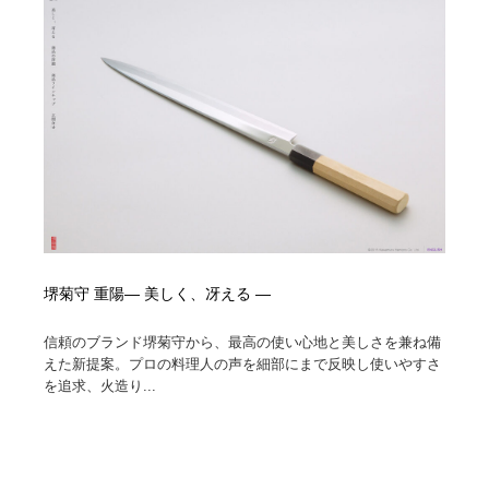
オフィス・シェアオフィス・コワーキング・シェアス
商業施設・商業ビル
33
ペース
商業施設・商業ビル
携帯電話・通信・サービス
15
携帯電話・通信・サービス
ファッション・洋服
511
ファッション・洋服
コスメ・化粧品・石鹸・シャンプー・ヘアケア・香水
220
コスメ・化粧品・石鹸・シャンプー・ヘアケア・香水
農業・林業・漁業・畜産・鉱業・燃料
54
農業・林業・漁業・畜産・鉱業・燃料
食品・飲料・酒・菓子
444
堺菊守 重陽— 美しく、冴える —
食品・飲料・酒・菓子
飲食・レストラン・カフェ
182
信頼のブランド堺菊守から、最高の使い心地と美しさを兼ね備
えた新提案。プロの料理人の声を細部にまで反映し使いやすさ
飲食・レストラン・カフェ
を追求、火造り...
植物・花・ガーデニング・造園
42
植物・花・ガーデニング・造園
陶芸・窯・ガラス・木工・手工芸
34