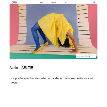
ホテル・旅館・温泉・銭湯・サウナ
旅行・観光・電車・航空会社
55
旅行・観光・電車・航空会社
アウトドア・キャンプ・登山
40
アウトドア・キャンプ・登山
スポーツ・スポーツ用品・トレーニング・ダイエット
71
スポーツ・スポーツ用品・トレーニング・ダイエット
ペット・トリミング
20
ペット・トリミング
ウェディング・結婚
38
ウェディング・結婚
育児・ベイビー・玩具・絵本
27
Aelfie – AELFIE
育児・ベイビー・玩具・絵本
宗教・神社仏閣・禅・寺・神社
33
Shop artisanal hand-made home decor designed with love in
Brook...
宗教・神社仏閣・禅・寺・神社
法律・監査・税理士・弁護士・司法書士・行政
29
法律・監査・税理士・弁護士・司法書士・行政
求人・採用・転職・就職・人材紹介
379