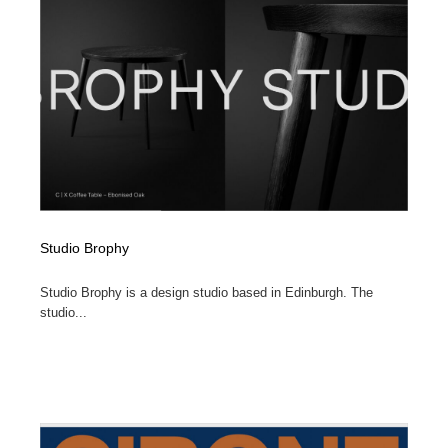
イラストレーター
コンテンツ・メディア制作会社
9
コンテンツ・メディア制作会社
フォント・フリーフォント / 書体
238
フォント・フリーフォント / 書体
レタリング・カリグラフィ・サイン・看板
31
レタリング・カリグラフィ・サイン・看板
編集・ライティング・コピーライター
19
編集・ライティング・コピーライター
スタイリスト・ヘア＆メークアップ・プロップ・セット
18
デザイン
Studio Brophy
スタイリスト・ヘア＆メークアップ・プロップ・セット
映像・クリエイター・プロダクション
164
Studio Brophy is a design studio based in Edinburgh. The
デザイン
studio...
映像・クリエイター・プロダクション
撮影スタジオ・撮影用小物・背景ボード・リース・レン
20
タル
撮影スタジオ・撮影用小物・背景ボード・リース・レン
コーダー・エンジニア・デベロッパー
136
タル