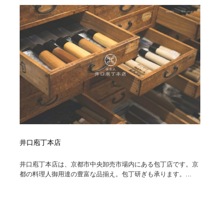
求人・採用・転職・就職・人材紹介
健康・医療・福祉・病院・歯医者・製薬・薬品
200
健康・医療・福祉・病院・歯医者・製薬・薬品
金融・銀行・投資・保険・M&A・商社
78
金融・銀行・投資・保険・M&A・商社
起業・事業支援・ボランティア・NPO
8
起業・事業支援・ボランティア・NPO
教育・スクール・保育・幼稚園・小中高・大学・専門学
173
校
教育・スクール・保育・幼稚園・小中高・大学・専門学
システム開発・IT・決済・アプリ・ソフトウェア
99
校
システム開発・IT・決済・アプリ・ソフトウェア
テクノロジー・AI・人工知能・スマートホーム・オンラ
74
イン
井口庖丁本店
井口庖丁本店は、京都市中央卸売市場内にある包丁店です。京
テクノロジー・AI・人工知能・スマートホーム・オンラ
日本伝統：着物・織物・舞踊・歌舞伎・茶道・華道・書
17
都の料理人御用達の豊富な品揃え。包丁研ぎも承ります。...
イン
道
日本伝統：着物・織物・舞踊・歌舞伎・茶道・華道・書
映画・アニメ・DVD・動画配信・放送・TV・ラジオ
65
道