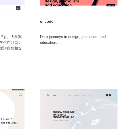
広告・マーケティング・PR・企画・プロデュース
印刷・製本・包装・グッズ
43
encode
印刷・製本・包装・グッズ
フォント・フリーフォント / 書体
238
です。大学案
Data journeys in design, journalism and
学生向けコン
education....
フォント・フリーフォント / 書体
スタイリスト・ヘア＆メークアップ・プロップ・セットデザ
18
開講座情報な
イン
スタイリスト・ヘア＆メークアップ・プロップ・セットデザ
コーダー・エンジニア・デベロッパー
136
イン
コーダー・エンジニア・デベロッパー
ネット通販・EC・オークション・フリマ
15
ネット通販・EC・オークション・フリマ
眼鏡・コンタクトレンズ・サングラス
30
眼鏡・コンタクトレンズ・サングラス
ネオンサイン・ネオン菅・オリジナル
7
ネオンサイン・ネオン菅・オリジナル
カメラ・レンズ
18