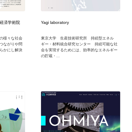
カメラ・レンズ
アニメーション・キャラクターデザイン
23
治経済学術院
Yagi laboratory
アニメーション・キャラクターデザイン
オフィス・シェアオフィス・コワーキング・シェアスペース
46
の様々な社会
東京大学 生産技術研究所 持続型エネル
オフィス・シェアオフィス・コワーキング・シェアスペース
ファッション・洋服
511
つながりや問
ギー・材料統合研究センター 持続可能な社
らかにし解決
会を実現するためには、効率的なエネルギー
の貯蔵・...
ファッション・洋服
食品・飲料・酒・菓子
444
食品・飲料・酒・菓子
陶芸・窯・ガラス・木工・手工芸
34
陶芸・窯・ガラス・木工・手工芸
宇宙
9
宇宙
書籍・本屋・出版・作家・小説家・脚本家
58
書籍・本屋・出版・作家・小説家・脚本家
ホテル・旅館・温泉・銭湯・サウナ
149