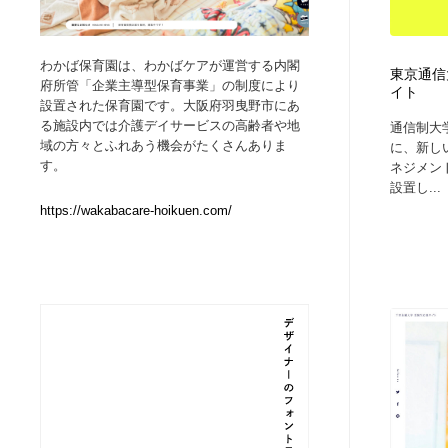
Web制作会社・プロダクション・デジタル
ブランディング・コンサルティング
151
わかば保育園は、わかばケアが運営する内閣
東京通信
府所管「企業主導型保育事業」の制度により
イト
ブランディング・コンサルティング
イラストレーター
160
設置された保育園です。大阪府羽曳野市にあ
る施設内では介護デイサービスの高齢者や地
通信制大
域の方々とふれあう機会がたくさんありま
に、新し
イラストレーター
レタリング・カリグラフィ・サイン・看板
31
す。
ネジメン
設置し...
レタリング・カリグラフィ・サイン・看板
映像・クリエイター・プロダクション
164
https://wakabacare-hoikuen.com/
映像・クリエイター・プロダクション
Javascript・WordPress・CSS・SEO・コーディング
97
Javascript・WordPress・CSS・SEO・コーディング
フリー素材・写真・モックアップ
41
フリー素材・写真・モックアップ
プロダクト・インテリア
139
プロダクト・インテリア
縫製・革製品・靴・鞄
55