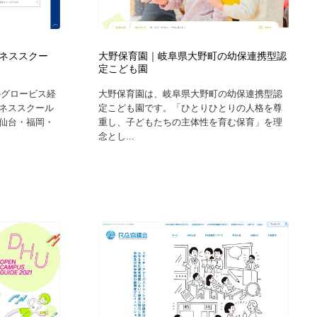
グラフィティ・Graffiti・ストリートアート
ニュース・マガジン・メディア・SNS・YouTube
346
ニュース・マガジン・メディア・SNS・YouTube
ネススクー
大野保育園｜岐阜県大野町の幼保連携型認
定こども園
のグロービス経
大野保育園は、岐阜県大野町の幼保連携型認
ネススクール
定こども園です。「ひとりひとりの人格を尊
仙台・福岡・
重し、子どもたちの主体性を育む保育」を理
念とし...