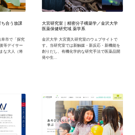
ホテル・旅館・温泉・銭湯・サウナ
スポーツ・スポーツ用品・トレーニング・ダイエット
71
育ち合う放課
大宮研究室｜精密分子構築学／金沢大学
スポーツ・スポーツ用品・トレーニング・ダイエット
育児・ベイビー・玩具・絵本
27
医薬保健研究域 薬学系
岐阜市で「探究
金沢大学 大宮寛久研究室のウェブサイトで
育児・ベイビー・玩具・絵本
求人・採用・転職・就職・人材紹介
379
後等デイサー
す。当研究室では新触媒・新反応・新機能を
まな大人（将
創りだし、有機化学的な研究手法で医薬品開
発や生...
求人・採用・転職・就職・人材紹介
起業・事業支援・ボランティア・NPO
8
起業・事業支援・ボランティア・NPO
テクノロジー・AI・人工知能・スマートホーム・オンライン
74
テクノロジー・AI・人工知能・スマートホーム・オンライン
音楽・アーティスト・楽器・舞台・演劇・ミュージカル・ダ
152
ンス
音楽・アーティスト・楽器・舞台・演劇・ミュージカル・ダ
マッチングサービス
22
ンス
マッチングサービス
グラフィティ・Graffiti・ストリートアート
4