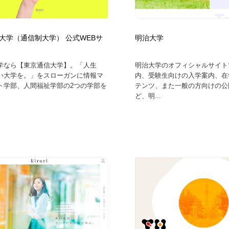
フォトグラファー・カメラマン・写真
グラフィックデザイン・デザイン事務所
485
大学（通信制大学） 公式WEBサ
明治大学
グラフィックデザイン・デザイン事務所
コンテンツ・メディア制作会社
9
学なら【東京通信大学】。「人生
明治大学のオフィシャルサイト
い大学を。」をスローガンに情報マ
内、受験生向けの入学案内、在
コンテンツ・メディア制作会社
編集・ライティング・コピーライター
19
ト学部、人間福祉学部の2つの学部を
テンツ、また一般の方向けの公
ど、明...
編集・ライティング・コピーライター
撮影スタジオ・撮影用小物・背景ボード・リース・レンタル
20
撮影スタジオ・撮影用小物・背景ボード・リース・レンタル
レンタルサーバー・クラウドサービス・ドメイン
10
レンタルサーバー・クラウドサービス・ドメイン
3D・CG・モーションデザイン
20
3D・CG・モーションデザイン
ライフスタイル・家具・生活雑貨・家電
320
ライフスタイル・家具・生活雑貨・家電
時計・腕時計
28