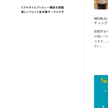
ヘアサロン・美容院・理髪店・エステ
旅行・観光・電車・航空会社
55
WORLD
旅行・観光・電車・航空会社
ペット・トリミング
20
ティング
那覇市を
ペット・トリミング
宗教・神社仏閣・禅・寺・神社
33
の高いベ
ります。
さい。...
宗教・神社仏閣・禅・寺・神社
健康・医療・福祉・病院・歯医者・製薬・薬品
200
健康・医療・福祉・病院・歯医者・製薬・薬品
教育・スクール・保育・幼稚園・小中高・大学・専門学校
173
教育・スクール・保育・幼稚園・小中高・大学・専門学校
日本伝統：着物・織物・舞踊・歌舞伎・茶道・華道・書道
17
日本伝統：着物・織物・舞踊・歌舞伎・茶道・華道・書道
芸能人・俳優・女優・タレント・モデル・芸能事務所
42
芸能人・俳優・女優・タレント・モデル・芸能事務所
アート・芸術・美術館・美術展・博物館・ギャラリー
383