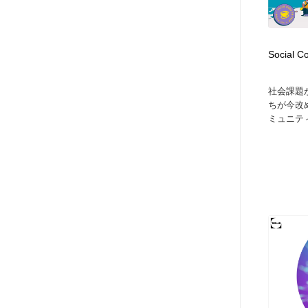
アート・芸術・美術館・美術展・博物館・ギャラリー
GWD スタッフお気に入り
201
GWD スタッフお気に入り
Social C
社会課題
ちが今改
ミュニティ型