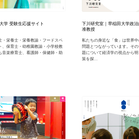
時計・腕時計
おもちゃ・ホビー・ゲーム
35
大学 受験生応援サイト
下川研究室｜早稲田大学政
おもちゃ・ホビー・ゲーム
建設・住宅・不動産・倉庫
197
准教授
士・栄養士・栄養教諭・フードスペ
私たちの身近な「食」は世界中
建設・住宅・不動産・倉庫
携帯電話・通信・サービス
15
ト、保育士・幼稚園教諭・小学校教
問題とつながっています。その
も音楽療育士、看護師・保健師・助
題について経済学の視点から明
策を探...
携帯電話・通信・サービス
農業・林業・漁業・畜産・鉱業・燃料
54
農業・林業・漁業・畜産・鉱業・燃料
植物・花・ガーデニング・造園
42
植物・花・ガーデニング・造園
工業・加工・技術・機械・電気
59
工業・加工・技術・機械・電気
動物園・水族館・公園・テーマパーク・アミューズメント
23
動物園・水族館・公園・テーマパーク・アミューズメント
自動車・船・飛行機・交通・自転車
71