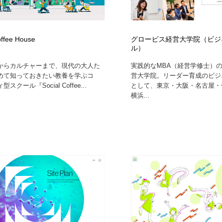
鉛筆画・木炭画・デッサン・クロッキー
Drawing Software / お絵かきソフト・アプリ・ブラシ
11
Drawing Software / お絵かきソフト・アプリ・ブラシ
offee House
グロービス経営大学院（ビジ
ル）
からカルチャーまで、現代の大人た
実践的なMBA（経営学修士）
めて知っておきたい教養を学ぶコ
営大学院。リーダー育成のビジ
スクール『Social Coffee...
として、東京・大阪・名古屋・
横浜...