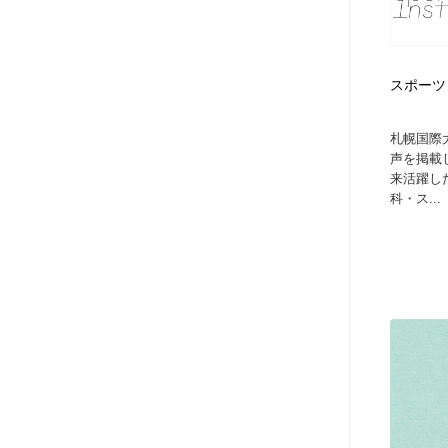
スポーツ 
札幌国際
声を掲載
来活躍し
科・ス...