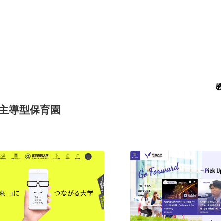
主導型保育園
現役Webデザイナーによるコラム
15
現役Webデザイナーによるコラム
人気ランキング TOP100
人気ランキング TOP100
フォトグラファー・カメラマン・写真
257