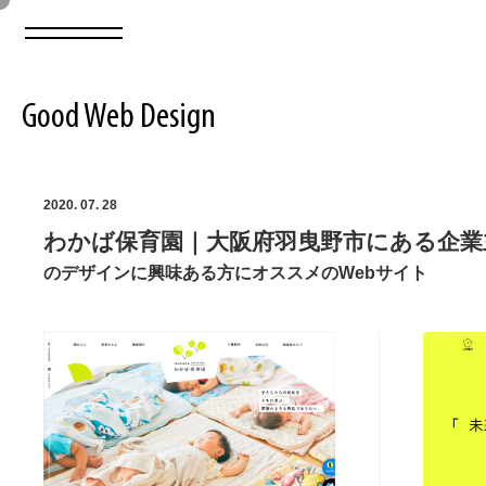
Good Web Design
2026年08月07日の登録サイト数は8549件です
2020. 07. 28
わかば保育園｜大阪府羽曳野市にある企業
登録Webサイト全一覧
8549
のデザインに興味ある方にオススメのWebサイト
登録Webサイト全一覧!
ABOUT
ABOUT
業界別 登録Webサイト一覧
Web制作会社・プロダクション・デジタル
579