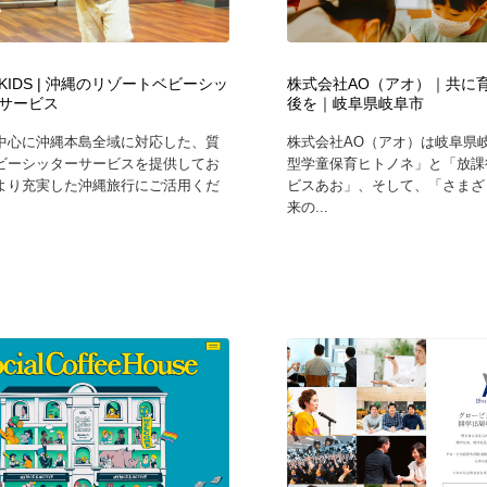
自動車・船・飛行機・交通・自転車
アウトドア・キャンプ・登山
40
 KIDS | 沖縄のリゾートベビーシッ
株式会社AO（アオ）｜共に
アウトドア・キャンプ・登山
ウェディング・結婚
38
サービス
後を｜岐阜県岐阜市
中心に沖縄本島全域に対応した、質
株式会社AO（アオ）は岐阜県
ウェディング・結婚
法律・監査・税理士・弁護士・司法書士・行政
29
ビーシッターサービスを提供してお
型学童保育ヒトノネ」と「放課
より充実した沖縄旅行にご活用くだ
ビスあお」、そして、「さまざ
来の...
法律・監査・税理士・弁護士・司法書士・行政
金融・銀行・投資・保険・M&A・商社
78
金融・銀行・投資・保険・M&A・商社
システム開発・IT・決済・アプリ・ソフトウェア
99
システム開発・IT・決済・アプリ・ソフトウェア
映画・アニメ・DVD・動画配信・放送・TV・ラジオ
65
映画・アニメ・DVD・動画配信・放送・TV・ラジオ
キャンペーン・イベント・ワークショップ・コンペティショ
77
ン
キャンペーン・イベント・ワークショップ・コンペティショ
鉛筆画・木炭画・デッサン・クロッキー
15
ン