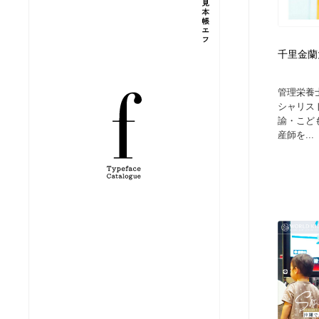
縫製・革製品・靴・鞄
ジュエリー・装飾品
54
千里金蘭
ジュエリー・装飾品
建築・空間・工務店・内装・店舗・環境デザイン
276
管理栄養
建築・空間・工務店・内装・店舗・環境デザイン
商業施設・商業ビル
33
シャリス
諭・こど
産師を...
商業施設・商業ビル
コスメ・化粧品・石鹸・シャンプー・ヘアケア・香水
220
コスメ・化粧品・石鹸・シャンプー・ヘアケア・香水
飲食・レストラン・カフェ
181
飲食・レストラン・カフェ
材料：糸・布・紙・プラスチック・石・木材
38
材料：糸・布・紙・プラスチック・石・木材
日本の歴史・資料・伝統・将棋・囲碁
4
日本の歴史・資料・伝統・将棋・囲碁
ヘアサロン・美容院・理髪店・エステ
60