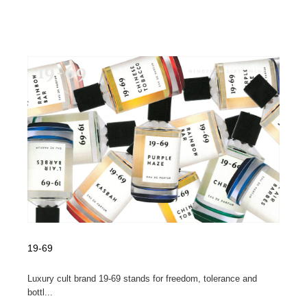
映画・アニメ・DVD・動画配信・放送・TV・ラジオ
音楽・アーティスト・楽器・舞台・演劇・ミュージカ
152
ル・ダンス
音楽・アーティスト・楽器・舞台・演劇・ミュージカ
芸能人・俳優・女優・タレント・モデル・芸能事務所
42
ル・ダンス
芸能人・俳優・女優・タレント・モデル・芸能事務所
キャンペーン・イベント・ワークショップ・コンペティ
77
ション
キャンペーン・イベント・ワークショップ・コンペティ
マッチングサービス
22
ション
マッチングサービス
アート・芸術・美術館・美術展・博物館・ギャラリー
383
アート・芸術・美術館・美術展・博物館・ギャラリー
鉛筆画・木炭画・デッサン・クロッキー
15
鉛筆画・木炭画・デッサン・クロッキー
グラフィティ・Graffiti・ストリートアート
4
19-69
グラフィティ・Graffiti・ストリートアート
GWD スタッフお気に入り
201
Luxury cult brand 19-69 stands for freedom, tolerance and
bottl...
GWD スタッフお気に入り
Drawing Software / お絵かきソフト・アプリ・ブラシ
11