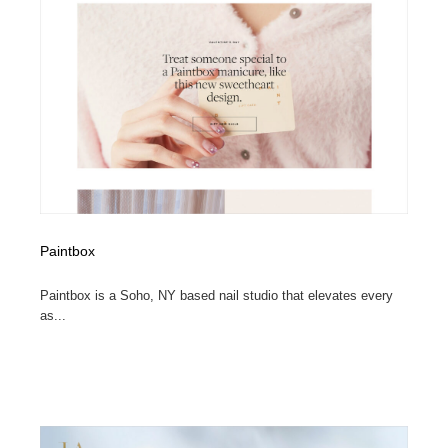
縫製・革製品・靴・鞄
55
縫製・革製品・靴・鞄
時計・腕時計
28
時計・腕時計
カメラ・レンズ
18
カメラ・レンズ
ジュエリー・装飾品
54
ジュエリー・装飾品
おもちゃ・ホビー・ゲーム
35
おもちゃ・ホビー・ゲーム
アニメーション・キャラクターデザイン
23
Paintbox
アニメーション・キャラクターデザイン
建築・空間・工務店・内装・店舗・環境デザイン
276
Paintbox is a Soho, NY based nail studio that elevates every
as...
建築・空間・工務店・内装・店舗・環境デザイン
建設・住宅・不動産・倉庫
197
建設・住宅・不動産・倉庫
オフィス・シェアオフィス・コワーキング・シェアス
46
ペース