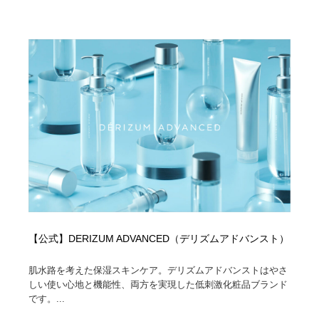
求人・採用・転職・就職・人材紹介
健康・医療・福祉・病院・歯医者・製薬・薬品
200
健康・医療・福祉・病院・歯医者・製薬・薬品
金融・銀行・投資・保険・M&A・商社
78
金融・銀行・投資・保険・M&A・商社
起業・事業支援・ボランティア・NPO
8
起業・事業支援・ボランティア・NPO
教育・スクール・保育・幼稚園・小中高・大学・専門学
173
校
教育・スクール・保育・幼稚園・小中高・大学・専門学
システム開発・IT・決済・アプリ・ソフトウェア
99
校
システム開発・IT・決済・アプリ・ソフトウェア
テクノロジー・AI・人工知能・スマートホーム・オンラ
74
イン
【公式】DERIZUM ADVANCED（デリズムアドバンスト）
テクノロジー・AI・人工知能・スマートホーム・オンラ
日本伝統：着物・織物・舞踊・歌舞伎・茶道・華道・書
17
イン
道
肌水路を考えた保湿スキンケア。デリズムアドバンストはやさ
しい使い心地と機能性、両方を実現した低刺激化粧品ブランド
日本伝統：着物・織物・舞踊・歌舞伎・茶道・華道・書
映画・アニメ・DVD・動画配信・放送・TV・ラジオ
65
です。...
道