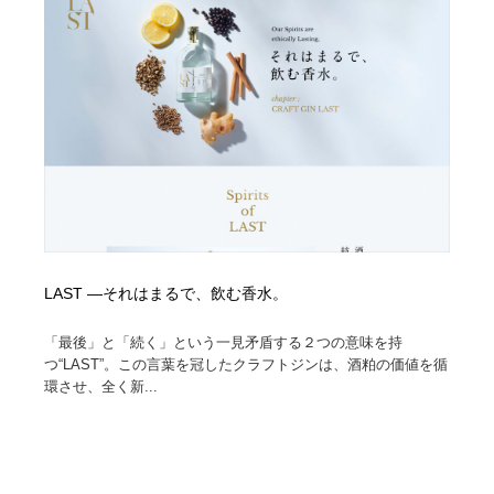
オフィス・シェアオフィス・コワーキング・シェアス
商業施設・商業ビル
33
ペース
商業施設・商業ビル
携帯電話・通信・サービス
15
携帯電話・通信・サービス
ファッション・洋服
511
ファッション・洋服
コスメ・化粧品・石鹸・シャンプー・ヘアケア・香水
220
コスメ・化粧品・石鹸・シャンプー・ヘアケア・香水
農業・林業・漁業・畜産・鉱業・燃料
54
農業・林業・漁業・畜産・鉱業・燃料
食品・飲料・酒・菓子
444
LAST ―それはまるで、飲む香水。
食品・飲料・酒・菓子
飲食・レストラン・カフェ
182
「最後」と「続く」という一見矛盾する２つの意味を持
つ“LAST”。この言葉を冠したクラフトジンは、酒粕の価値を循
環させ、全く新...
飲食・レストラン・カフェ
植物・花・ガーデニング・造園
42
植物・花・ガーデニング・造園
陶芸・窯・ガラス・木工・手工芸
34