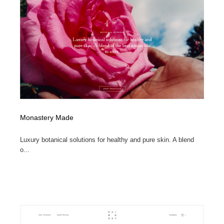
コーダー・エンジニア・デベロッパー
Javascript・WordPress・CSS・SEO・コーディング
97
Javascript・WordPress・CSS・SEO・コーディング
レンタルサーバー・クラウドサービス・ドメイン
10
レンタルサーバー・クラウドサービス・ドメイン
ネット通販・EC・オークション・フリマ
15
ネット通販・EC・オークション・フリマ
フリー素材・写真・モックアップ
41
フリー素材・写真・モックアップ
3D・CG・モーションデザイン
21
Monastery Made
3D・CG・モーションデザイン
眼鏡・コンタクトレンズ・サングラス
30
Luxury botanical solutions for healthy and pure skin. A blend
o...
眼鏡・コンタクトレンズ・サングラス
プロダクト・インテリア
139
プロダクト・インテリア
ライフスタイル・家具・生活雑貨・家電
320
ライフスタイル・家具・生活雑貨・家電
ネオンサイン・ネオン菅・オリジナル
7
ネオンサイン・ネオン菅・オリジナル