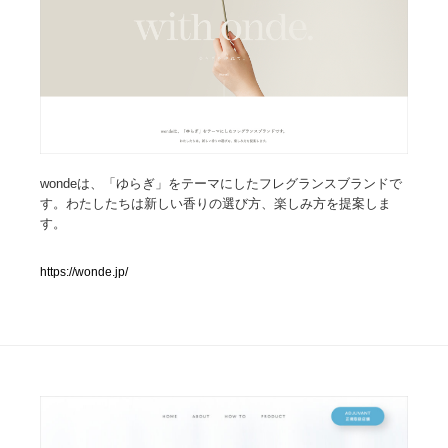
人気ランキング TOP100
業界別 登録Webサイト一覧
Web制作会社・プロダクション・デジタル
579
Web制作会社・プロダクション・デジタル
フォトグラファー・カメラマン・写真
257
wondeは、「ゆらぎ」をテーマにしたフレグランスブランドで
す。わたしたちは新しい香りの選び方、楽しみ方を提案しま
す。
フォトグラファー・カメラマン・写真
広告・マーケティング・PR・企画・プロデュース
182
https://wonde.jp/
広告・マーケティング・PR・企画・プロデュース
ブランディング・コンサルティング
151
ブランディング・コンサルティング
グラフィックデザイン・デザイン事務所
485
グラフィックデザイン・デザイン事務所
印刷・製本・包装・グッズ
43
印刷・製本・包装・グッズ
イラストレーター
160