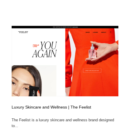
Drawing Software / お絵かきソフト・アプリ・ブラシ
ニュース・マガジン・メディア・SNS・YouTube
346
ニュース・マガジン・メディア・SNS・YouTube
Luxury Skincare and Wellness | The Feelist
The Feelist is a luxury skincare and wellness brand designed
to...