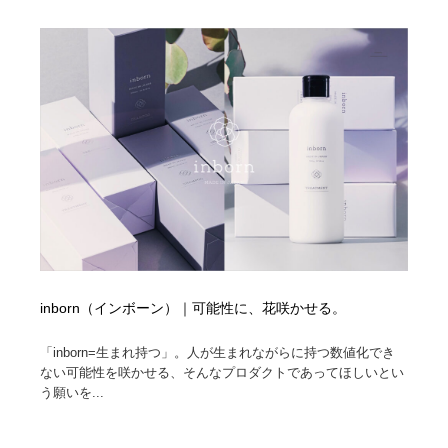
ホテル・旅館・温泉・銭湯・サウナ
旅行・観光・電車・航空会社
55
旅行・観光・電車・航空会社
アウトドア・キャンプ・登山
40
アウトドア・キャンプ・登山
スポーツ・スポーツ用品・トレーニング・ダイエット
71
スポーツ・スポーツ用品・トレーニング・ダイエット
ペット・トリミング
20
ペット・トリミング
ウェディング・結婚
38
ウェディング・結婚
育児・ベイビー・玩具・絵本
27
育児・ベイビー・玩具・絵本
inborn（インボーン）｜可能性に、花咲かせる。
宗教・神社仏閣・禅・寺・神社
33
「inborn=生まれ持つ」。人が生まれながらに持つ数値化でき
宗教・神社仏閣・禅・寺・神社
法律・監査・税理士・弁護士・司法書士・行政
29
ない可能性を咲かせる、そんなプロダクトであってほしいとい
う願いを...
法律・監査・税理士・弁護士・司法書士・行政
求人・採用・転職・就職・人材紹介
379