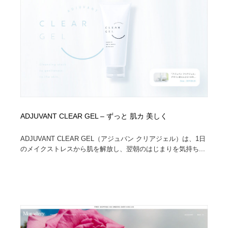
イラストレーター
コンテンツ・メディア制作会社
9
コンテンツ・メディア制作会社
フォント・フリーフォント / 書体
238
フォント・フリーフォント / 書体
レタリング・カリグラフィ・サイン・看板
31
レタリング・カリグラフィ・サイン・看板
編集・ライティング・コピーライター
19
編集・ライティング・コピーライター
スタイリスト・ヘア＆メークアップ・プロップ・セット
ADJUVANT CLEAR GEL – ずっと 肌カ 美しく
18
デザイン
ADJUVANT CLEAR GEL（アジュバン クリアジェル）は、1日
スタイリスト・ヘア＆メークアップ・プロップ・セット
映像・クリエイター・プロダクション
164
のメイクストレスから肌を解放し、翌朝のはじまりを気持ち...
デザイン
映像・クリエイター・プロダクション
撮影スタジオ・撮影用小物・背景ボード・リース・レン
20
タル
撮影スタジオ・撮影用小物・背景ボード・リース・レン
コーダー・エンジニア・デベロッパー
136
タル