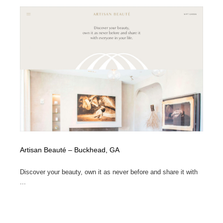
陶芸・窯・ガラス・木工・手工芸
材料：糸・布・紙・プラスチック・石・木材
38
材料：糸・布・紙・プラスチック・石・木材
工業・加工・技術・機械・電気
59
工業・加工・技術・機械・電気
宇宙
9
宇宙
日本の歴史・資料・伝統・将棋・囲碁
4
日本の歴史・資料・伝統・将棋・囲碁
動物園・水族館・公園・テーマパーク・アミューズメン
23
ト
動物園・水族館・公園・テーマパーク・アミューズメン
書籍・本屋・出版・作家・小説家・脚本家
58
ト
Artisan Beauté – Buckhead, GA
書籍・本屋・出版・作家・小説家・脚本家
ヘアサロン・美容院・理髪店・エステ
60
Discover your beauty, own it as never before and share it with
ヘアサロン・美容院・理髪店・エステ
自動車・船・飛行機・交通・自転車
71
...
自動車・船・飛行機・交通・自転車
ホテル・旅館・温泉・銭湯・サウナ
149