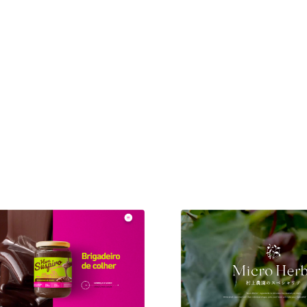
現役Webデザイナーによるコラム
15
現役Webデザイナーによるコラム
人気ランキング TOP100
人気ランキング TOP100
フォトグラファー・カメラマン・写真
257