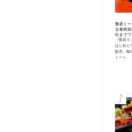
養老ミー
る食肉加
出までワ
『最高ラ
はじめと
販売、輸
ミート...