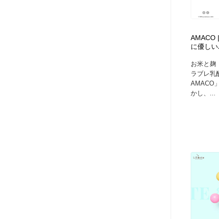
ヘアサロン・美容院・理髪店・エステ
旅行・観光・電車・航空会社
55
AMAC
旅行・観光・電車・航空会社
ペット・トリミング
20
に優しい
お米と麹
ペット・トリミング
宗教・神社仏閣・禅・寺・神社
33
ラブレ乳
AMAC
かし、...
宗教・神社仏閣・禅・寺・神社
健康・医療・福祉・病院・歯医者・製薬・薬品
200
健康・医療・福祉・病院・歯医者・製薬・薬品
教育・スクール・保育・幼稚園・小中高・大学・専門学校
173
教育・スクール・保育・幼稚園・小中高・大学・専門学校
日本伝統：着物・織物・舞踊・歌舞伎・茶道・華道・書道
17
日本伝統：着物・織物・舞踊・歌舞伎・茶道・華道・書道
芸能人・俳優・女優・タレント・モデル・芸能事務所
42
芸能人・俳優・女優・タレント・モデル・芸能事務所
アート・芸術・美術館・美術展・博物館・ギャラリー
383