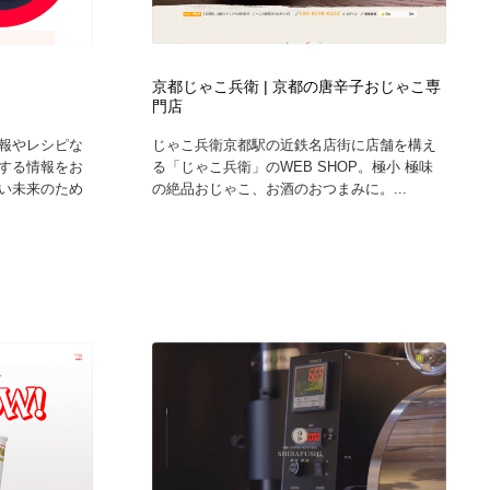
グラフィティ・Graffiti・ストリートアート
ニュース・マガジン・メディア・SNS・YouTube
346
ニュース・マガジン・メディア・SNS・YouTube
京都じゃこ兵衛 | 京都の唐辛子おじゃこ専
門店
報やレシピな
じゃこ兵衛京都駅の近鉄名店街に店舗を構え
する情報をお
る「じゃこ兵衛」のWEB SHOP。極小 極味
い未来のため
の絶品おじゃこ、お酒のおつまみに。...