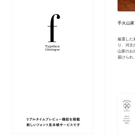
縫製・革製品・靴・鞄
ジュエリー・装飾品
54
手火山家
ジュエリー・装飾品
建築・空間・工務店・内装・店舗・環境デザイン
276
厳選した
建築・空間・工務店・内装・店舗・環境デザイン
商業施設・商業ビル
33
り、河文
山家のお
届けられ..
商業施設・商業ビル
コスメ・化粧品・石鹸・シャンプー・ヘアケア・香水
220
コスメ・化粧品・石鹸・シャンプー・ヘアケア・香水
飲食・レストラン・カフェ
181
飲食・レストラン・カフェ
材料：糸・布・紙・プラスチック・石・木材
38
材料：糸・布・紙・プラスチック・石・木材
日本の歴史・資料・伝統・将棋・囲碁
4
日本の歴史・資料・伝統・将棋・囲碁
ヘアサロン・美容院・理髪店・エステ
60