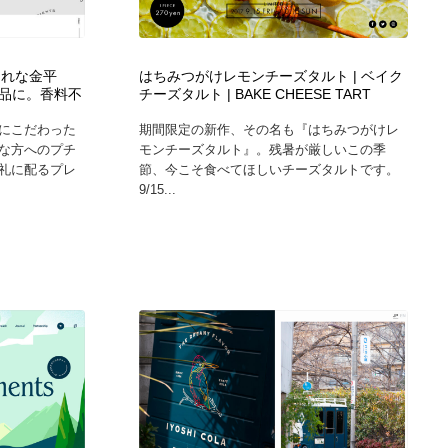
カメラ・レンズ
アニメーション・キャラクターデザイン
23
しゃれな金平
はちみつがけレモンチーズタルト | ベイク
アニメーション・キャラクターデザイン
オフィス・シェアオフィス・コワーキング・シェアスペース
46
品に。香料不
チーズタルト | BAKE CHEESE TART
にこだわった
期間限定の新作、その名も『はちみつがけレ
オフィス・シェアオフィス・コワーキング・シェアスペース
ファッション・洋服
511
な方へのプチ
モンチーズタルト』。残暑が厳しいこの季
礼に配るプレ
節、今こそ食べてほしいチーズタルトです。
9/15...
ファッション・洋服
食品・飲料・酒・菓子
444
食品・飲料・酒・菓子
陶芸・窯・ガラス・木工・手工芸
34
陶芸・窯・ガラス・木工・手工芸
宇宙
9
宇宙
書籍・本屋・出版・作家・小説家・脚本家
58
書籍・本屋・出版・作家・小説家・脚本家
ホテル・旅館・温泉・銭湯・サウナ
149