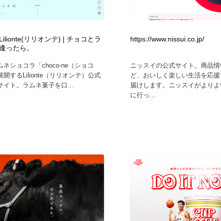
鉛筆画・木炭画・デッサン・クロッキー
Drawing Software / お絵かきソフト・アプリ・ブラシ
11
Drawing Software / お絵かきソフト・アプリ・ブラシ
ilionte(リリオンテ) | チョコとラ
https://www.nissui.co.jp/
逢ったら。
ネショコラ「choco-ne（ショコ
ニッスイの公式サイト。商品情
開するLilionte（リリオンテ）公式
ど、おいしく楽しい生活を応援
イト。ラムネ菓子を口...
届けします。ニッスイがよりよ
に行っ...