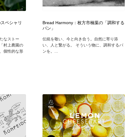
広告・マーケティング・PR・企画・プロデュース
印刷・製本・包装・グッズ
43
のスペシャリ
Bread Harmony：枚方市楠葉の「調和する
パン」
印刷・製本・包装・グッズ
フォント・フリーフォント / 書体
238
たなストー
伝統を敬い、今と向き合う。自然に寄り添
「村上農園の
い、人と繋がる。 そういう物に、調和するパ
フォント・フリーフォント / 書体
スタイリスト・ヘア＆メークアップ・プロップ・セットデザ
18
、個性的な形
ンを。...
イン
スタイリスト・ヘア＆メークアップ・プロップ・セットデザ
コーダー・エンジニア・デベロッパー
136
イン
コーダー・エンジニア・デベロッパー
ネット通販・EC・オークション・フリマ
15
ネット通販・EC・オークション・フリマ
眼鏡・コンタクトレンズ・サングラス
30
眼鏡・コンタクトレンズ・サングラス
ネオンサイン・ネオン菅・オリジナル
7
ネオンサイン・ネオン菅・オリジナル
カメラ・レンズ
18