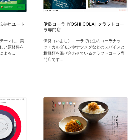
ホテル・旅館・温泉・銭湯・サウナ
スポーツ・スポーツ用品・トレーニング・ダイエット
71
| 株式会社ユート
伊良コーラ IYOSHI COLA | クラフトコー
スポーツ・スポーツ用品・トレーニング・ダイエット
育児・ベイビー・玩具・絵本
27
ラ専門店
」をテーマに、美
伊良（いよし）コーラでは生のコーラナッ
育児・ベイビー・玩具・絵本
求人・採用・転職・就職・人材紹介
379
しい原材料を
ツ・カルダモンやナツメグなどのスパイスと
よる...
柑橘類を混ぜ合わせているクラフトコーラ専
門店です...
求人・採用・転職・就職・人材紹介
起業・事業支援・ボランティア・NPO
8
起業・事業支援・ボランティア・NPO
テクノロジー・AI・人工知能・スマートホーム・オンライン
74
テクノロジー・AI・人工知能・スマートホーム・オンライン
音楽・アーティスト・楽器・舞台・演劇・ミュージカル・ダ
152
ンス
音楽・アーティスト・楽器・舞台・演劇・ミュージカル・ダ
マッチングサービス
22
ンス
マッチングサービス
グラフィティ・Graffiti・ストリートアート
4