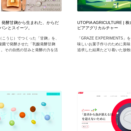
自動車・船・飛行機・交通・自転車
アウトドア・キャンプ・登山
40
O | 発酵甘麹から生まれた、からだ
UTOPIA AGRICULTURE 
アウトドア・キャンプ・登山
ウェディング・結婚
38
パンとスイーツ。
ピアアグリカルチャー
（こうじ）でつくった「甘麹」を、
「GRAZE EXPERIMENTS
ウェディング・結婚
法律・監査・税理士・弁護士・司法書士・行政
29
酸菌で発酵させた「乳酸発酵甘麹
味しいお菓子作りのために美味
O」。その自然の甘みと発酵の力を活
追求した結果たどり着いた放牧に
法律・監査・税理士・弁護士・司法書士・行政
金融・銀行・投資・保険・M&A・商社
78
金融・銀行・投資・保険・M&A・商社
システム開発・IT・決済・アプリ・ソフトウェア
99
システム開発・IT・決済・アプリ・ソフトウェア
映画・アニメ・DVD・動画配信・放送・TV・ラジオ
65
映画・アニメ・DVD・動画配信・放送・TV・ラジオ
キャンペーン・イベント・ワークショップ・コンペティショ
77
ン
キャンペーン・イベント・ワークショップ・コンペティショ
鉛筆画・木炭画・デッサン・クロッキー
15
ン