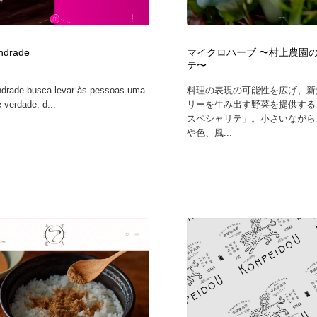
フォトグラファー・カメラマン・写真
グラフィックデザイン・デザイン事務所
485
Andrade
マイクロハーブ 〜村上農園
テ〜
グラフィックデザイン・デザイン事務所
コンテンツ・メディア制作会社
9
ndrade busca levar às pessoas uma
料理の表現の可能性を広げ、新
 verdade, d...
リーを生み出す野菜を提供する
コンテンツ・メディア制作会社
編集・ライティング・コピーライター
19
スペシャリテ」。小さいながら
や色、風...
編集・ライティング・コピーライター
撮影スタジオ・撮影用小物・背景ボード・リース・レンタル
20
撮影スタジオ・撮影用小物・背景ボード・リース・レンタル
レンタルサーバー・クラウドサービス・ドメイン
10
レンタルサーバー・クラウドサービス・ドメイン
3D・CG・モーションデザイン
20
3D・CG・モーションデザイン
ライフスタイル・家具・生活雑貨・家電
319
ライフスタイル・家具・生活雑貨・家電
時計・腕時計
28