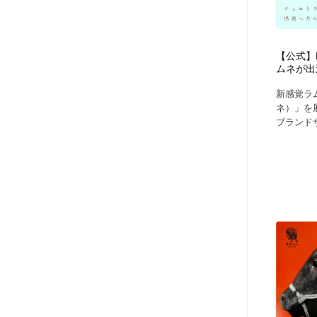
アート・芸術・美術館・美術展・博物館・ギャラリー
GWD スタッフお気に入り
201
GWD スタッフお気に入り
【公式】L
ムネが出
新感覚ラム
ネ）」を展
ブランドサ