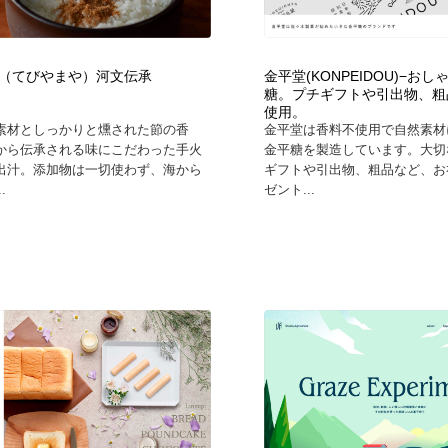
時計・腕時計
おもちゃ・ホビー・ゲーム
35
（てびやまや）河文伝承
金平堂(KONPEIDOU)−お
おもちゃ・ホビー・ゲーム
建設・住宅・不動産・倉庫
197
糖。プチギフトや引出物、粗
使用。
素材としっかりと燻された節の香
金平堂は香料不使用で自然素材
建設・住宅・不動産・倉庫
携帯電話・通信・サービス
15
から伝承される味にこだわった手火
金平糖を製造しています。大切
出汁。添加物は一切使わず、海から
ギフトや引出物、粗品など、お
.
ゼント...
携帯電話・通信・サービス
農業・林業・漁業・畜産・鉱業・燃料
54
農業・林業・漁業・畜産・鉱業・燃料
植物・花・ガーデニング・造園
42
植物・花・ガーデニング・造園
工業・加工・技術・機械・電気
59
工業・加工・技術・機械・電気
動物園・水族館・公園・テーマパーク・アミューズメント
23
動物園・水族館・公園・テーマパーク・アミューズメント
自動車・船・飛行機・交通・自転車
71