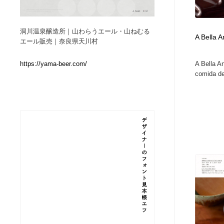
Web制作会社・プロダクション・デジタル
ブランディング・コンサルティング
151
洞川温泉醸造所｜山わらうエール・山ねむる
A Bella 
エール販売｜奈良県天川村
ブランディング・コンサルティング
イラストレーター
160
A Bella A
https://yama-beer.com/
comida de
イラストレーター
レタリング・カリグラフィ・サイン・看板
31
レタリング・カリグラフィ・サイン・看板
映像・クリエイター・プロダクション
164
映像・クリエイター・プロダクション
Javascript・WordPress・CSS・SEO・コーディング
97
Javascript・WordPress・CSS・SEO・コーディング
フリー素材・写真・モックアップ
41
フリー素材・写真・モックアップ
プロダクト・インテリア
139
プロダクト・インテリア
縫製・革製品・靴・鞄
55