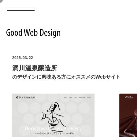
Good Web Design
2026年08月06日の登録サイト数は8548件です
2025. 03. 22
洞川温泉醸造所
登録Webサイト全一覧
8548
のデザインに興味ある方にオススメのWebサイト
登録Webサイト全一覧!
ABOUT
ABOUT
業界別 登録Webサイト一覧
Web制作会社・プロダクション・デジタル
579