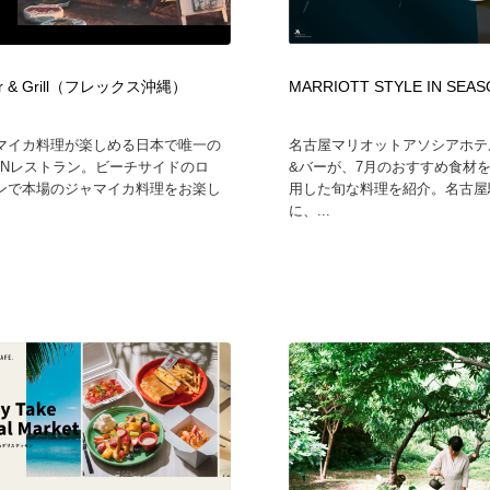
鉛筆画・木炭画・デッサン・クロッキー
Drawing Software / お絵かきソフト・アプリ・ブラシ
11
Drawing Software / お絵かきソフト・アプリ・ブラシ
ar & Grill（フレックス沖縄）
MARRIOTT STYLE IN SEA
マイカ料理が楽しめる日本で唯一の
名古屋マリオットアソシアホテ
CANレストラン。ビーチサイドのロ
&バーが、7月のおすすめ食材
ンで本場のジャマイカ料理をお楽し
用した旬な料理を紹介。名古屋
に、...