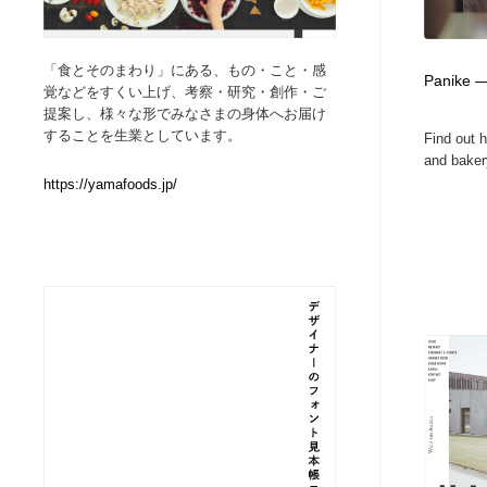
Web制作会社・プロダクション・デジタル
ブランディング・コンサルティング
151
「食とそのまわり」にある、もの・こと・感
Panike —
覚などをすくい上げ、考察・研究・創作・ご
ブランディング・コンサルティング
イラストレーター
160
提案し、様々な形でみなさまの身体へお届け
することを生業としています。
Find out 
and baker
イラストレーター
レタリング・カリグラフィ・サイン・看板
31
https://yamafoods.jp/
レタリング・カリグラフィ・サイン・看板
映像・クリエイター・プロダクション
164
映像・クリエイター・プロダクション
Javascript・WordPress・CSS・SEO・コーディング
97
Javascript・WordPress・CSS・SEO・コーディング
フリー素材・写真・モックアップ
41
フリー素材・写真・モックアップ
プロダクト・インテリア
139
プロダクト・インテリア
縫製・革製品・靴・鞄
55