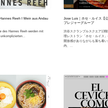
時計・腕時計
おもちゃ・ホビー・ゲーム
35
Hannes Reeh I Wein aus Andau
Jose Luis｜ホセ・ルイス
おもちゃ・ホビー・ゲーム
建設・住宅・不動産・倉庫
197
プレジャーグループ
e des Hannes Reeh werden mit
渋谷スクランブルスクエア13
建設・住宅・不動産・倉庫
携帯電話・通信・サービス
15
unkomplizierten...
理レストラン「ホセ・ルイス」
開放感がありながらも落ち着い
内、...
携帯電話・通信・サービス
農業・林業・漁業・畜産・鉱業・燃料
54
農業・林業・漁業・畜産・鉱業・燃料
植物・花・ガーデニング・造園
42
植物・花・ガーデニング・造園
工業・加工・技術・機械・電気
59
工業・加工・技術・機械・電気
動物園・水族館・公園・テーマパーク・アミューズメント
23
動物園・水族館・公園・テーマパーク・アミューズメント
自動車・船・飛行機・交通・自転車
71