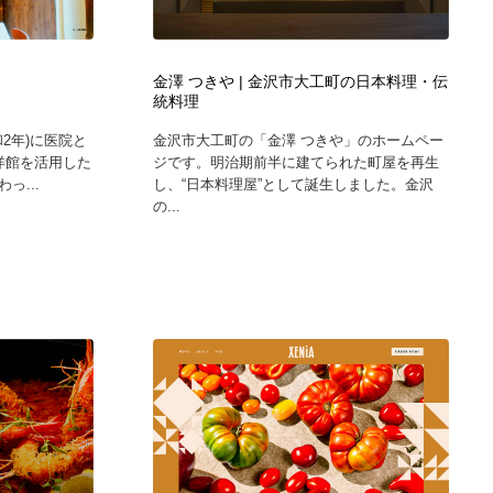
広告・マーケティング・PR・企画・プロデュース
印刷・製本・包装・グッズ
43
金澤 つきや | 金沢市大工町の日本料理・伝
統料理
印刷・製本・包装・グッズ
フォント・フリーフォント / 書体
238
和2年)に医院と
金沢市大工町の「金澤 つきや」のホームペー
洋館を活用した
ジです。明治期前半に建てられた町屋を再生
フォント・フリーフォント / 書体
スタイリスト・ヘア＆メークアップ・プロップ・セットデザ
18
っ...
し、“日本料理屋”として誕生しました。金沢
イン
の...
スタイリスト・ヘア＆メークアップ・プロップ・セットデザ
コーダー・エンジニア・デベロッパー
136
イン
コーダー・エンジニア・デベロッパー
ネット通販・EC・オークション・フリマ
15
ネット通販・EC・オークション・フリマ
眼鏡・コンタクトレンズ・サングラス
30
眼鏡・コンタクトレンズ・サングラス
ネオンサイン・ネオン菅・オリジナル
7
ネオンサイン・ネオン菅・オリジナル
カメラ・レンズ
18