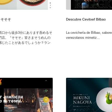
自動車・船・飛行機・交通・自転車
アウトドア・キャンプ・登山
40
 そそそ
Descubre Cevitxef Bilbao
アウトドア・キャンプ・登山
ウェディング・結婚
38
西口から徒歩3分にあります呑めるそ
La cevichería de Bilbao, sabor
ウェディング・結婚
法律・監査・税理士・弁護士・司法書士・行政
29
門店。『そそそ』皆さまそうめんの
venezolanos mimetiz...
感じたことがあるでしょうか？ラン
法律・監査・税理士・弁護士・司法書士・行政
金融・銀行・投資・保険・M&A・商社
78
金融・銀行・投資・保険・M&A・商社
システム開発・IT・決済・アプリ・ソフトウェア
99
システム開発・IT・決済・アプリ・ソフトウェア
映画・アニメ・DVD・動画配信・放送・TV・ラジオ
65
映画・アニメ・DVD・動画配信・放送・TV・ラジオ
キャンペーン・イベント・ワークショップ・コンペティショ
77
ン
キャンペーン・イベント・ワークショップ・コンペティショ
鉛筆画・木炭画・デッサン・クロッキー
15
ン