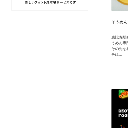
ヘアサロン・美容院・理髪店・エステ
旅行・観光・電車・航空会社
55
そうめん
旅行・観光・電車・航空会社
ペット・トリミング
20
恵比寿駅
ペット・トリミング
宗教・神社仏閣・禅・寺・神社
33
うめん専
その先を
チは...
宗教・神社仏閣・禅・寺・神社
健康・医療・福祉・病院・歯医者・製薬・薬品
200
健康・医療・福祉・病院・歯医者・製薬・薬品
教育・スクール・保育・幼稚園・小中高・大学・専門学校
173
教育・スクール・保育・幼稚園・小中高・大学・専門学校
日本伝統：着物・織物・舞踊・歌舞伎・茶道・華道・書道
17
日本伝統：着物・織物・舞踊・歌舞伎・茶道・華道・書道
芸能人・俳優・女優・タレント・モデル・芸能事務所
42
芸能人・俳優・女優・タレント・モデル・芸能事務所
アート・芸術・美術館・美術展・博物館・ギャラリー
383