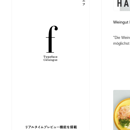
縫製・革製品・靴・鞄
ジュエリー・装飾品
54
Weingut 
ジュエリー・装飾品
建築・空間・工務店・内装・店舗・環境デザイン
276
"Die Wein
建築・空間・工務店・内装・店舗・環境デザイン
商業施設・商業ビル
33
möglichst 
商業施設・商業ビル
コスメ・化粧品・石鹸・シャンプー・ヘアケア・香水
220
コスメ・化粧品・石鹸・シャンプー・ヘアケア・香水
飲食・レストラン・カフェ
181
飲食・レストラン・カフェ
材料：糸・布・紙・プラスチック・石・木材
38
材料：糸・布・紙・プラスチック・石・木材
日本の歴史・資料・伝統・将棋・囲碁
4
日本の歴史・資料・伝統・将棋・囲碁
ヘアサロン・美容院・理髪店・エステ
60