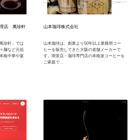
理店 萬珍軒
山本珈琲株式会社
萬珍軒」では
山本珈琲は、創業より50年以上業務用コー
々麺など元祖
ヒーを販売してきた大阪の老舗メーカーで
本格中華や宴
す。喫茶店・珈琲専門店の本格派コーヒーを
ご家庭で...