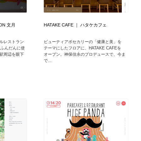
グラフィティ・Graffiti・ストリートアート
ニュース・マガジン・メディア・SNS・YouTube
346
ニュース・マガジン・メディア・SNS・YouTube
SON 文月
HATAKE CAFE ｜ ハタケカフェ
ルレストラン
ビューティアポセカリーの「健康と美」を
をふんだんに使
テーマにしたフロアに、HATAKE CAFEを
駅周辺を眼下
オープン。神保佳永のプロデュースで、今ま
で...