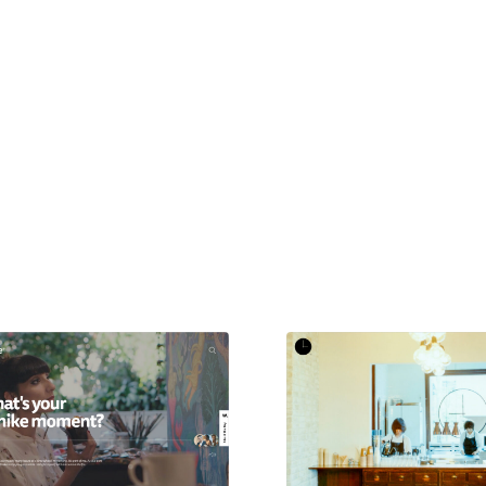
現役Webデザイナーによるコラム
15
現役Webデザイナーによるコラム
人気ランキング TOP100
人気ランキング TOP100
フォトグラファー・カメラマン・写真
257