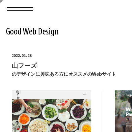
Good Web Design
2026年08月06日の登録サイト数は8548件です
2022. 01. 28
山フーズ
登録Webサイト全一覧
8548
のデザインに興味ある方にオススメのWebサイト
登録Webサイト全一覧!
ABOUT
ABOUT
業界別 登録Webサイト一覧
Web制作会社・プロダクション・デジタル
579