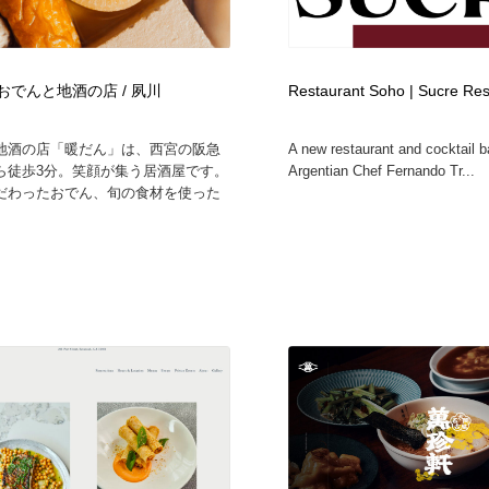
 おでんと地酒の店 / 夙川
Restaurant Soho | Sucre Re
地酒の店「暖だん」は、西宮の阪急
A new restaurant and cocktail b
ら徒歩3分。笑顔が集う居酒屋です。
Argentian Chef Fernando Tr...
だわったおでん、旬の食材を使った