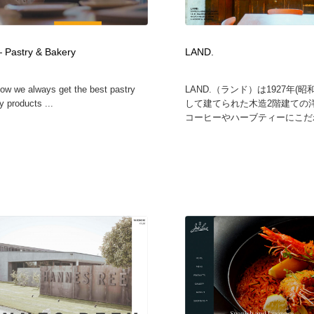
フォトグラファー・カメラマン・写真
グラフィックデザイン・デザイン事務所
485
 Pastry & Bakery
LAND.
グラフィックデザイン・デザイン事務所
コンテンツ・メディア制作会社
9
how we always get the best pastry
LAND.（ランド）は1927年(昭
y products ...
して建てられた木造2階建ての
コンテンツ・メディア制作会社
編集・ライティング・コピーライター
19
コーヒーやハーブティーにこだわ
編集・ライティング・コピーライター
撮影スタジオ・撮影用小物・背景ボード・リース・レンタル
20
撮影スタジオ・撮影用小物・背景ボード・リース・レンタル
レンタルサーバー・クラウドサービス・ドメイン
10
レンタルサーバー・クラウドサービス・ドメイン
3D・CG・モーションデザイン
20
3D・CG・モーションデザイン
ライフスタイル・家具・生活雑貨・家電
319
ライフスタイル・家具・生活雑貨・家電
時計・腕時計
28