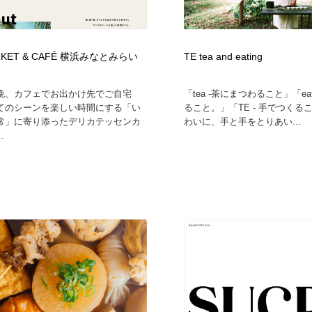
RKET & CAFÉ 横浜みなとみらい
TE tea and eating
晩、カフェでお出かけ先でご自宅
「tea -茶にまつわること」「ea
てのシーンを楽しい時間にする「い
ること。」「TE - 手でつくる
常」に寄り添ったデリカテッセンカ
わいに、手と手をとりあい...
.