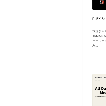
アート・芸術・美術館・美術展・博物館・ギャラリー
GWD スタッフお気に入り
201
GWD スタッフお気に入り
FLEX B
本場ジャ
JAMAI
ケーショ
み...