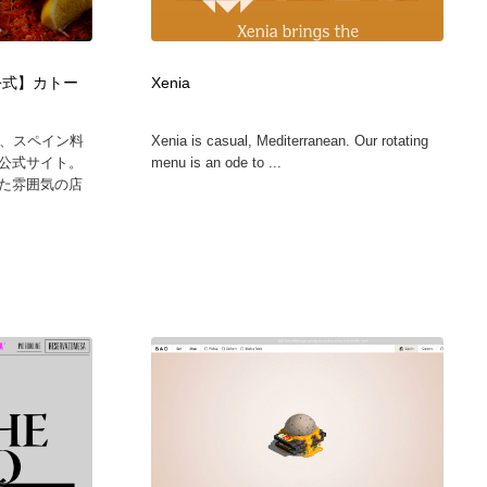
カメラ・レンズ
アニメーション・キャラクターデザイン
23
【公式】カトー
Xenia
アニメーション・キャラクターデザイン
オフィス・シェアオフィス・コワーキング・シェアスペース
46
階、スペイン料
Xenia is casual, Mediterranean. Our rotating
オフィス・シェアオフィス・コワーキング・シェアスペース
ファッション・洋服
511
公式サイト。
menu is an ode to ...
た雰囲気の店
ファッション・洋服
食品・飲料・酒・菓子
444
食品・飲料・酒・菓子
陶芸・窯・ガラス・木工・手工芸
34
陶芸・窯・ガラス・木工・手工芸
宇宙
9
宇宙
書籍・本屋・出版・作家・小説家・脚本家
58
書籍・本屋・出版・作家・小説家・脚本家
ホテル・旅館・温泉・銭湯・サウナ
149