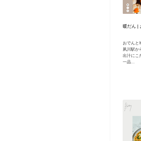
暖だん |
おでんと
夙川駅か
出汁にこ
一品...