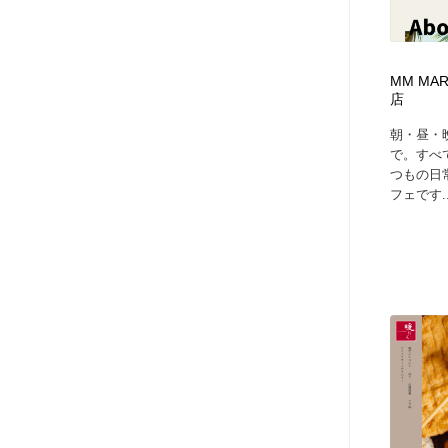
MM MA
店
朝・昼・
で。すべ
つもの日
フェです..