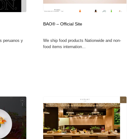
ホテル・旅館・温泉・銭湯・サウナ
スポーツ・スポーツ用品・トレーニング・ダイエット
71
BAO® – Official Site
スポーツ・スポーツ用品・トレーニング・ダイエット
育児・ベイビー・玩具・絵本
27
es peruanos y
We ship food products Nationwide and non-
育児・ベイビー・玩具・絵本
求人・採用・転職・就職・人材紹介
379
food items internation...
求人・採用・転職・就職・人材紹介
起業・事業支援・ボランティア・NPO
8
起業・事業支援・ボランティア・NPO
テクノロジー・AI・人工知能・スマートホーム・オンライン
74
テクノロジー・AI・人工知能・スマートホーム・オンライン
音楽・アーティスト・楽器・舞台・演劇・ミュージカル・ダ
152
ンス
音楽・アーティスト・楽器・舞台・演劇・ミュージカル・ダ
マッチングサービス
22
ンス
マッチングサービス
グラフィティ・Graffiti・ストリートアート
4