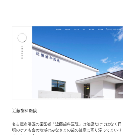
ホテル・旅館・温泉・銭湯・サウナ
旅行・観光・電車・航空会社
55
旅行・観光・電車・航空会社
アウトドア・キャンプ・登山
40
アウトドア・キャンプ・登山
スポーツ・スポーツ用品・トレーニング・ダイエット
71
スポーツ・スポーツ用品・トレーニング・ダイエット
ペット・トリミング
20
ペット・トリミング
ウェディング・結婚
38
ウェディング・結婚
育児・ベイビー・玩具・絵本
27
育児・ベイビー・玩具・絵本
宗教・神社仏閣・禅・寺・神社
33
宗教・神社仏閣・禅・寺・神社
法律・監査・税理士・弁護士・司法書士・行政
29
近藤歯科医院
法律・監査・税理士・弁護士・司法書士・行政
求人・採用・転職・就職・人材紹介
379
名古屋市港区の歯医者「近藤歯科医院」は治療だけではなく日
頃のケアも含め地域のみなさまの歯の健康に寄り添ってまいり