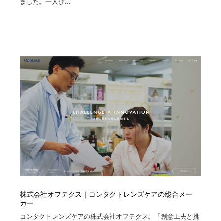
ました。一人ひ...
求人・採用・転職・就職・人材紹介
健康・医療・福祉・病院・歯医者・製薬・薬品
200
健康・医療・福祉・病院・歯医者・製薬・薬品
金融・銀行・投資・保険・M&A・商社
78
金融・銀行・投資・保険・M&A・商社
起業・事業支援・ボランティア・NPO
8
起業・事業支援・ボランティア・NPO
教育・スクール・保育・幼稚園・小中高・大学・専門学
173
校
教育・スクール・保育・幼稚園・小中高・大学・専門学
システム開発・IT・決済・アプリ・ソフトウェア
99
校
システム開発・IT・決済・アプリ・ソフトウェア
テクノロジー・AI・人工知能・スマートホーム・オンラ
74
イン
テクノロジー・AI・人工知能・スマートホーム・オンラ
日本伝統：着物・織物・舞踊・歌舞伎・茶道・華道・書
17
イン
道
株式会社オフテクス｜コンタクトレンズケアの総合メー
日本伝統：着物・織物・舞踊・歌舞伎・茶道・華道・書
映画・アニメ・DVD・動画配信・放送・TV・ラジオ
65
カー
道
コンタクトレンズケアの株式会社オフテクス。「創意工夫と挑