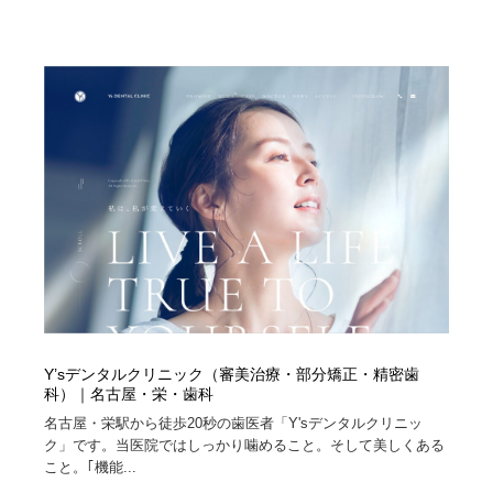
陶芸・窯・ガラス・木工・手工芸
材料：糸・布・紙・プラスチック・石・木材
38
材料：糸・布・紙・プラスチック・石・木材
工業・加工・技術・機械・電気
59
工業・加工・技術・機械・電気
宇宙
9
宇宙
日本の歴史・資料・伝統・将棋・囲碁
4
日本の歴史・資料・伝統・将棋・囲碁
動物園・水族館・公園・テーマパーク・アミューズメン
23
ト
動物園・水族館・公園・テーマパーク・アミューズメン
書籍・本屋・出版・作家・小説家・脚本家
58
ト
書籍・本屋・出版・作家・小説家・脚本家
ヘアサロン・美容院・理髪店・エステ
60
Y’sデンタルクリニック（審美治療・部分矯正・精密歯
科）｜名古屋・栄・歯科
ヘアサロン・美容院・理髪店・エステ
自動車・船・飛行機・交通・自転車
71
名古屋・栄駅から徒歩20秒の歯医者「Y'sデンタルクリニッ
ク」です。当医院ではしっかり噛めること。そして美しくある
自動車・船・飛行機・交通・自転車
ホテル・旅館・温泉・銭湯・サウナ
149
こと。｢機能...