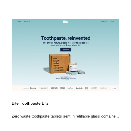
オフィス・シェアオフィス・コワーキング・シェアス
商業施設・商業ビル
33
ペース
商業施設・商業ビル
携帯電話・通信・サービス
15
携帯電話・通信・サービス
ファッション・洋服
511
ファッション・洋服
コスメ・化粧品・石鹸・シャンプー・ヘアケア・香水
220
コスメ・化粧品・石鹸・シャンプー・ヘアケア・香水
農業・林業・漁業・畜産・鉱業・燃料
54
農業・林業・漁業・畜産・鉱業・燃料
食品・飲料・酒・菓子
444
食品・飲料・酒・菓子
飲食・レストラン・カフェ
181
飲食・レストラン・カフェ
Bite Toothpaste Bits
植物・花・ガーデニング・造園
42
Zero waste toothpaste tablets sent in refillable glass containe...
植物・花・ガーデニング・造園
陶芸・窯・ガラス・木工・手工芸
34