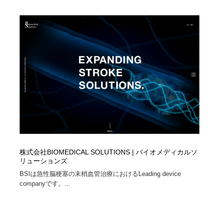
コーダー・エンジニア・デベロッパー
Javascript・WordPress・CSS・SEO・コーディング
97
Javascript・WordPress・CSS・SEO・コーディング
レンタルサーバー・クラウドサービス・ドメイン
10
レンタルサーバー・クラウドサービス・ドメイン
ネット通販・EC・オークション・フリマ
15
ネット通販・EC・オークション・フリマ
フリー素材・写真・モックアップ
41
フリー素材・写真・モックアップ
3D・CG・モーションデザイン
20
3D・CG・モーションデザイン
眼鏡・コンタクトレンズ・サングラス
30
眼鏡・コンタクトレンズ・サングラス
プロダクト・インテリア
139
株式会社BIOMEDICAL SOLUTIONS | バイオメディカルソ
リューションズ
プロダクト・インテリア
ライフスタイル・家具・生活雑貨・家電
319
BSIは急性脳梗塞の末梢血管治療におけるLeading device
companyです。...
ライフスタイル・家具・生活雑貨・家電
ネオンサイン・ネオン菅・オリジナル
7
ネオンサイン・ネオン菅・オリジナル