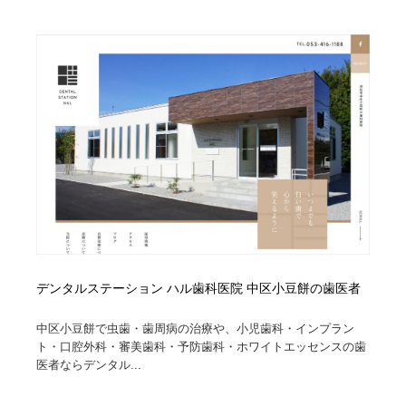
縫製・革製品・靴・鞄
55
縫製・革製品・靴・鞄
時計・腕時計
28
時計・腕時計
カメラ・レンズ
18
カメラ・レンズ
ジュエリー・装飾品
54
ジュエリー・装飾品
おもちゃ・ホビー・ゲーム
35
おもちゃ・ホビー・ゲーム
アニメーション・キャラクターデザイン
23
アニメーション・キャラクターデザイン
建築・空間・工務店・内装・店舗・環境デザイン
276
デンタルステーション ハル歯科医院 中区小豆餅の歯医者
建築・空間・工務店・内装・店舗・環境デザイン
建設・住宅・不動産・倉庫
197
中区小豆餅で虫歯・歯周病の治療や、小児歯科・インプラン
ト・口腔外科・審美歯科・予防歯科・ホワイトエッセンスの歯
建設・住宅・不動産・倉庫
オフィス・シェアオフィス・コワーキング・シェアス
46
医者ならデンタル...
ペース