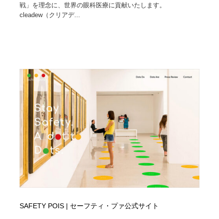
映画・アニメ・DVD・動画配信・放送・TV・ラジオ
音楽・アーティスト・楽器・舞台・演劇・ミュージカ
戦」を理念に、世界の眼科医療に貢献いたします。
152
ル・ダンス
cleadew（クリアデ...
音楽・アーティスト・楽器・舞台・演劇・ミュージカ
芸能人・俳優・女優・タレント・モデル・芸能事務所
42
ル・ダンス
芸能人・俳優・女優・タレント・モデル・芸能事務所
キャンペーン・イベント・ワークショップ・コンペティ
77
ション
キャンペーン・イベント・ワークショップ・コンペティ
マッチングサービス
22
ション
マッチングサービス
アート・芸術・美術館・美術展・博物館・ギャラリー
383
アート・芸術・美術館・美術展・博物館・ギャラリー
鉛筆画・木炭画・デッサン・クロッキー
15
鉛筆画・木炭画・デッサン・クロッキー
グラフィティ・Graffiti・ストリートアート
4
グラフィティ・Graffiti・ストリートアート
GWD スタッフお気に入り
201
SAFETY POIS | セーフティ・プァ公式サイト
GWD スタッフお気に入り
Drawing Software / お絵かきソフト・アプリ・ブラシ
11