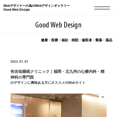
Webデザイナーの為のWebデザインギャラリー
Good Web Design
Good Web Design
健康・医療・福祉・病院・歯医者・製薬・薬品
2026年08月06日の登録サイト数は8548件です
2023. 07. 07
登録Webサイト全一覧
8548
有吉祐睡眠クリニック｜福岡・北九州の心療内科・精
登録Webサイト全一覧!
現役Webデザイナーによるコラム
15
神科の専門医
のデザインに興味ある方にオススメのWebサイト
現役Webデザイナーによるコラム
ニュース
12
ニュース
ABOUT
ABOUT
人気ランキング TOP100