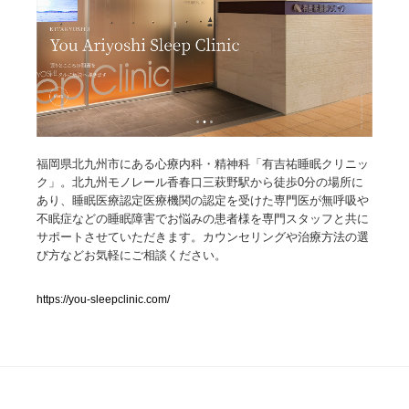
人気ランキング TOP100
業界別 登録Webサイト一覧
Web制作会社・プロダクション・デジタル
579
福岡県北九州市にある心療内科・精神科「有吉祐睡眠クリニッ
Web制作会社・プロダクション・デジタル
フォトグラファー・カメラマン・写真
257
ク」。北九州モノレール香春口三萩野駅から徒歩0分の場所に
あり、睡眠医療認定医療機関の認定を受けた専門医が無呼吸や
フォトグラファー・カメラマン・写真
広告・マーケティング・PR・企画・プロデュース
182
不眠症などの睡眠障害でお悩みの患者様を専門スタッフと共に
サポートさせていただきます。カウンセリングや治療方法の選
広告・マーケティング・PR・企画・プロデュース
ブランディング・コンサルティング
151
び方などお気軽にご相談ください。
ブランディング・コンサルティング
グラフィックデザイン・デザイン事務所
485
https://you-sleepclinic.com/
グラフィックデザイン・デザイン事務所
印刷・製本・包装・グッズ
43
印刷・製本・包装・グッズ
イラストレーター
160