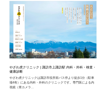
イラストレーター
コンテンツ・メディア制作会社
9
コンテンツ・メディア制作会社
フォント・フリーフォント / 書体
238
フォント・フリーフォント / 書体
レタリング・カリグラフィ・サイン・看板
31
レタリング・カリグラフィ・サイン・看板
編集・ライティング・コピーライター
19
編集・ライティング・コピーライター
スタイリスト・ヘア＆メークアップ・プロップ・セット
18
デザイン
やざわ虎クリニック | 諏訪市上諏訪駅 内科・外科・検査・
スタイリスト・ヘア＆メークアップ・プロップ・セット
映像・クリエイター・プロダクション
164
健康診断
デザイン
やざわ虎クリニックは諏訪市役所前バス停より徒歩1分（駐車
映像・クリエイター・プロダクション
撮影スタジオ・撮影用小物・背景ボード・リース・レン
20
場4有）にある内科・外科のクリニックです。専門医による内
タル
視鏡（胃カメラ...
撮影スタジオ・撮影用小物・背景ボード・リース・レン
コーダー・エンジニア・デベロッパー
136
タル