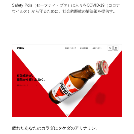
Safety Pois（セーフティ・プァ）は人々をCOVID-19（コロナ
Drawing Software / お絵かきソフト・アプリ・ブラシ
ニュース・マガジン・メディア・SNS・YouTube
346
ウイルス）から守るために、社会的距離の解決策を提供す...
ニュース・マガジン・メディア・SNS・YouTube
疲れたあなたのカラダにタケダのアリナミン。