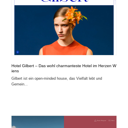
コーダー・エンジニア・デベロッパー
Javascript・WordPress・CSS・SEO・コーディング
97
Javascript・WordPress・CSS・SEO・コーディング
レンタルサーバー・クラウドサービス・ドメイン
10
レンタルサーバー・クラウドサービス・ドメイン
ネット通販・EC・オークション・フリマ
15
ネット通販・EC・オークション・フリマ
フリー素材・写真・モックアップ
41
フリー素材・写真・モックアップ
3D・CG・モーションデザイン
20
Hotel Gilbert – Das wohl charmanteste Hotel im Herzen W
iens
3D・CG・モーションデザイン
眼鏡・コンタクトレンズ・サングラス
30
Gilbert ist ein open-minded house, das Vielfalt lebt und
Gemein...
眼鏡・コンタクトレンズ・サングラス
プロダクト・インテリア
139
プロダクト・インテリア
ライフスタイル・家具・生活雑貨・家電
320
ライフスタイル・家具・生活雑貨・家電
ネオンサイン・ネオン菅・オリジナル
7
ネオンサイン・ネオン菅・オリジナル