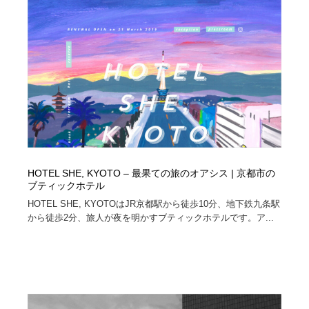
Drawing Software / お絵かきソフト・アプリ・ブラシ
ニュース・マガジン・メディア・SNS・YouTube
346
ニュース・マガジン・メディア・SNS・YouTube
HOTEL SHE, KYOTO – 最果ての旅のオアシス | 京都市の
ブティックホテル
HOTEL SHE, KYOTOはJR京都駅から徒歩10分、地下鉄九条駅
から徒歩2分、旅人が夜を明かすブティックホテルです。ア...