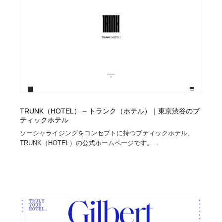
イラストレーター
コンテンツ・メディア制作会社
9
コンテンツ・メディア制作会社
フォント・フリーフォント / 書体
238
フォント・フリーフォント / 書体
レタリング・カリグラフィ・サイン・看板
31
レタリング・カリグラフィ・サイン・看板
編集・ライティング・コピーライター
19
編集・ライティング・コピーライター
スタイリスト・ヘア＆メークアップ・プロップ・セット
TRUNK（HOTEL） – トランク（ホテル）｜東京渋谷のブ
18
デザイン
ティックホテル
ソーシャライジングをコンセプトに持つブティックホテル、
TRUNK（HOTEL）の公式ホームページです。...
スタイリスト・ヘア＆メークアップ・プロップ・セット
映像・クリエイター・プロダクション
164
デザイン
映像・クリエイター・プロダクション
撮影スタジオ・撮影用小物・背景ボード・リース・レン
20
タル
撮影スタジオ・撮影用小物・背景ボード・リース・レン
コーダー・エンジニア・デベロッパー
136
タル