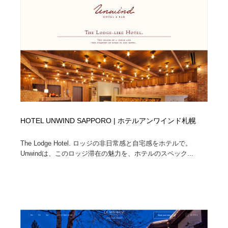
求人・採用・転職・就職・人材紹介
健康・医療・福祉・病院・歯医者・製薬・薬品
200
健康・医療・福祉・病院・歯医者・製薬・薬品
金融・銀行・投資・保険・M&A・商社
78
金融・銀行・投資・保険・M&A・商社
起業・事業支援・ボランティア・NPO
8
起業・事業支援・ボランティア・NPO
教育・スクール・保育・幼稚園・小中高・大学・専門学
173
校
教育・スクール・保育・幼稚園・小中高・大学・専門学
システム開発・IT・決済・アプリ・ソフトウェア
99
HOTEL UNWIND SAPPORO | ホテルアンワインド札幌
校
システム開発・IT・決済・アプリ・ソフトウェア
テクノロジー・AI・人工知能・スマートホーム・オンラ
74
The Lodge Hotel. ロッジの非日常感と自宅感をホテルで。
イン
Unwindは、このロッジ滞在の魅力を、ホテルのスペック...
テクノロジー・AI・人工知能・スマートホーム・オンラ
日本伝統：着物・織物・舞踊・歌舞伎・茶道・華道・書
17
イン
道
日本伝統：着物・織物・舞踊・歌舞伎・茶道・華道・書
映画・アニメ・DVD・動画配信・放送・TV・ラジオ
65
道