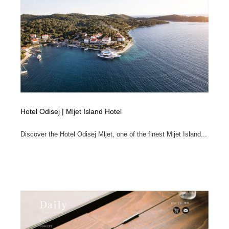
オフィス・シェアオフィス・コワーキング・シェアス
商業施設・商業ビル
33
ペース
商業施設・商業ビル
携帯電話・通信・サービス
15
携帯電話・通信・サービス
ファッション・洋服
511
ファッション・洋服
コスメ・化粧品・石鹸・シャンプー・ヘアケア・香水
220
コスメ・化粧品・石鹸・シャンプー・ヘアケア・香水
農業・林業・漁業・畜産・鉱業・燃料
54
Hotel Odisej | Mljet Island Hotel
農業・林業・漁業・畜産・鉱業・燃料
食品・飲料・酒・菓子
444
Discover the Hotel Odisej Mljet, one of the finest Mljet Island...
食品・飲料・酒・菓子
飲食・レストラン・カフェ
182
飲食・レストラン・カフェ
植物・花・ガーデニング・造園
42
植物・花・ガーデニング・造園
陶芸・窯・ガラス・木工・手工芸
34