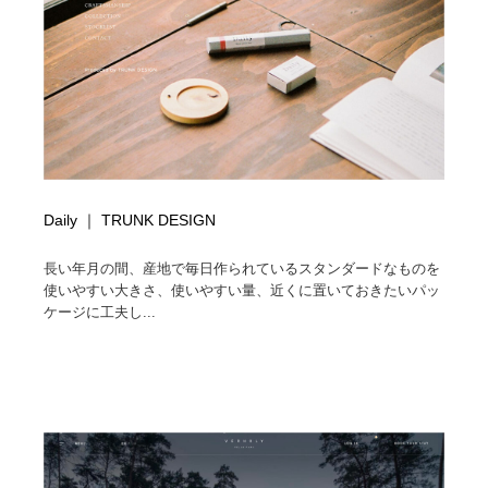
陶芸・窯・ガラス・木工・手工芸
材料：糸・布・紙・プラスチック・石・木材
38
材料：糸・布・紙・プラスチック・石・木材
工業・加工・技術・機械・電気
59
工業・加工・技術・機械・電気
宇宙
9
宇宙
日本の歴史・資料・伝統・将棋・囲碁
4
日本の歴史・資料・伝統・将棋・囲碁
動物園・水族館・公園・テーマパーク・アミューズメン
Daily ｜ TRUNK DESIGN
23
ト
長い年月の間、産地で毎日作られているスタンダードなものを
使いやすい大きさ、使いやすい量、近くに置いておきたいパッ
動物園・水族館・公園・テーマパーク・アミューズメン
書籍・本屋・出版・作家・小説家・脚本家
58
ト
ケージに工夫し...
書籍・本屋・出版・作家・小説家・脚本家
ヘアサロン・美容院・理髪店・エステ
60
ヘアサロン・美容院・理髪店・エステ
自動車・船・飛行機・交通・自転車
71
自動車・船・飛行機・交通・自転車
ホテル・旅館・温泉・銭湯・サウナ
149