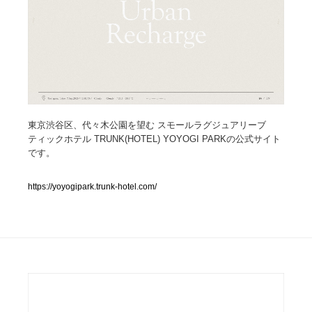
人気ランキング TOP100
業界別 登録Webサイト一覧
Web制作会社・プロダクション・デジタル
579
東京渋谷区、代々木公園を望む スモールラグジュアリーブ
Web制作会社・プロダクション・デジタル
フォトグラファー・カメラマン・写真
257
ティックホテル TRUNK(HOTEL) YOYOGI PARKの公式サイト
です。
フォトグラファー・カメラマン・写真
広告・マーケティング・PR・企画・プロデュース
182
https://yoyogipark.trunk-hotel.com/
広告・マーケティング・PR・企画・プロデュース
ブランディング・コンサルティング
151
ブランディング・コンサルティング
グラフィックデザイン・デザイン事務所
485
グラフィックデザイン・デザイン事務所
印刷・製本・包装・グッズ
43
印刷・製本・包装・グッズ
イラストレーター
160