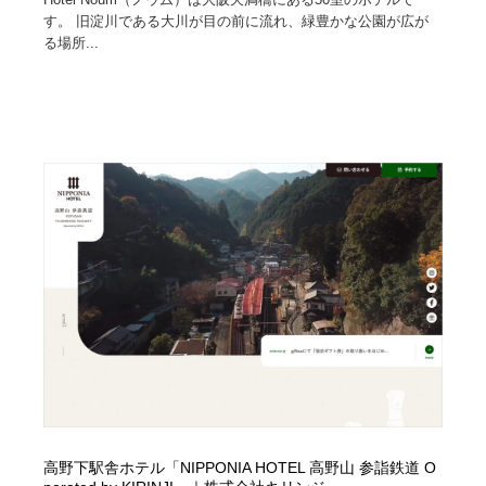
す。 旧淀川である大川が目の前に流れ、緑豊かな公園が広が
る場所...
高野下駅舎ホテル「NIPPONIA HOTEL 高野山 参詣鉄道 O