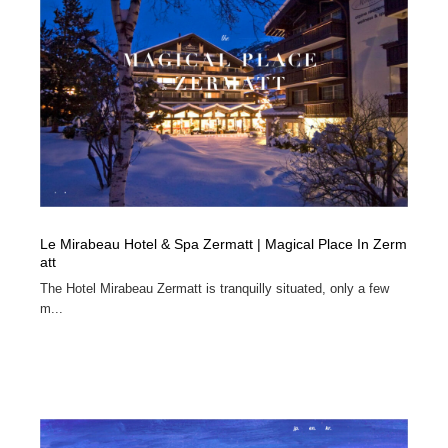
映画・アニメ・DVD・動画配信・放送・TV・ラジオ
音楽・アーティスト・楽器・舞台・演劇・ミュージカ
152
ル・ダンス
音楽・アーティスト・楽器・舞台・演劇・ミュージカ
芸能人・俳優・女優・タレント・モデル・芸能事務所
42
ル・ダンス
芸能人・俳優・女優・タレント・モデル・芸能事務所
キャンペーン・イベント・ワークショップ・コンペティ
77
ション
キャンペーン・イベント・ワークショップ・コンペティ
マッチングサービス
22
ション
マッチングサービス
アート・芸術・美術館・美術展・博物館・ギャラリー
383
Le Mirabeau Hotel & Spa Zermatt | Magical Place In Zerm
att
アート・芸術・美術館・美術展・博物館・ギャラリー
鉛筆画・木炭画・デッサン・クロッキー
15
The Hotel Mirabeau Zermatt is tranquilly situated, only a few
m...
鉛筆画・木炭画・デッサン・クロッキー
グラフィティ・Graffiti・ストリートアート
4
グラフィティ・Graffiti・ストリートアート
GWD スタッフお気に入り
201
GWD スタッフお気に入り
Drawing Software / お絵かきソフト・アプリ・ブラシ
11