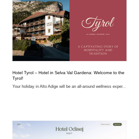
縫製・革製品・靴・鞄
55
縫製・革製品・靴・鞄
時計・腕時計
28
時計・腕時計
カメラ・レンズ
18
カメラ・レンズ
ジュエリー・装飾品
54
ジュエリー・装飾品
おもちゃ・ホビー・ゲーム
35
Hotel Tyrol – Hotel in Selva Val Gardena: Welcome to the
おもちゃ・ホビー・ゲーム
アニメーション・キャラクターデザイン
23
Tyrol!
Your holiday in Alto Adige will be an all-around wellness exper...
アニメーション・キャラクターデザイン
建築・空間・工務店・内装・店舗・環境デザイン
276
建築・空間・工務店・内装・店舗・環境デザイン
建設・住宅・不動産・倉庫
197
建設・住宅・不動産・倉庫
オフィス・シェアオフィス・コワーキング・シェアス
46
ペース