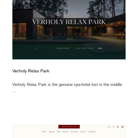
ホテル・旅館・温泉・銭湯・サウナ
旅行・観光・電車・航空会社
55
旅行・観光・電車・航空会社
アウトドア・キャンプ・登山
40
アウトドア・キャンプ・登山
スポーツ・スポーツ用品・トレーニング・ダイエット
71
スポーツ・スポーツ用品・トレーニング・ダイエット
ペット・トリミング
20
ペット・トリミング
ウェディング・結婚
38
Verholy Relax Park
ウェディング・結婚
育児・ベイビー・玩具・絵本
27
Verholy Relax Park is the genuine spa-hotel lost in the middle
...
育児・ベイビー・玩具・絵本
宗教・神社仏閣・禅・寺・神社
33
宗教・神社仏閣・禅・寺・神社
法律・監査・税理士・弁護士・司法書士・行政
29
法律・監査・税理士・弁護士・司法書士・行政
求人・採用・転職・就職・人材紹介
379