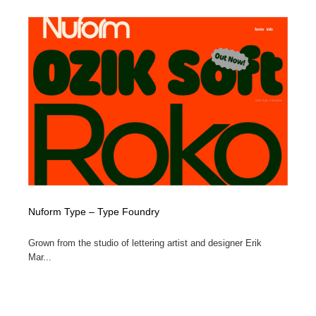
オフィス・シェアオフィス・コワーキング・シェアス
商業施設・商業ビル
33
ペース
商業施設・商業ビル
携帯電話・通信・サービス
15
携帯電話・通信・サービス
ファッション・洋服
511
ファッション・洋服
コスメ・化粧品・石鹸・シャンプー・ヘアケア・香水
220
コスメ・化粧品・石鹸・シャンプー・ヘアケア・香水
農業・林業・漁業・畜産・鉱業・燃料
54
農業・林業・漁業・畜産・鉱業・燃料
食品・飲料・酒・菓子
444
Nuform Type – Type Foundry
食品・飲料・酒・菓子
飲食・レストラン・カフェ
182
Grown from the studio of lettering artist and designer Erik
飲食・レストラン・カフェ
植物・花・ガーデニング・造園
42
Mar...
植物・花・ガーデニング・造園
陶芸・窯・ガラス・木工・手工芸
34