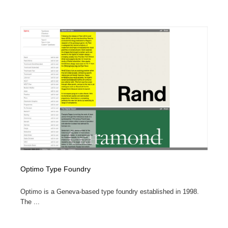
Drawing Software / お絵かきソフト・アプリ・ブラシ
ニュース・マガジン・メディア・SNS・YouTube
346
ニュース・マガジン・メディア・SNS・YouTube
Optimo Type Foundry
Optimo is a Geneva-based type foundry established in 1998.
The ...