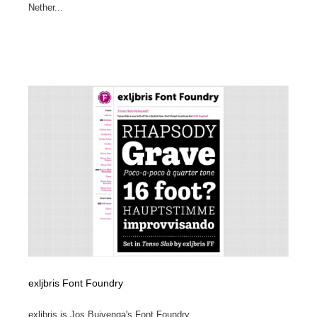
Nether...
exljbris Font Foundry
exljbris is Jos Buivenga's Font Foundry....