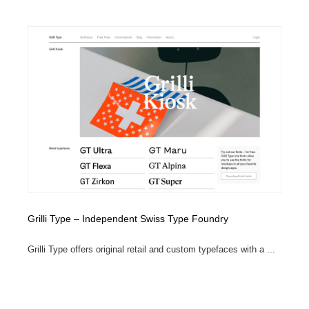
縫製・革製品・靴・鞄
55
縫製・革製品・靴・鞄
時計・腕時計
28
時計・腕時計
カメラ・レンズ
18
カメラ・レンズ
ジュエリー・装飾品
54
ジュエリー・装飾品
おもちゃ・ホビー・ゲーム
35
おもちゃ・ホビー・ゲーム
アニメーション・キャラクターデザイン
23
アニメーション・キャラクターデザイン
建築・空間・工務店・内装・店舗・環境デザイン
276
Grilli Type – Independent Swiss Type Foundry
建築・空間・工務店・内装・店舗・環境デザイン
建設・住宅・不動産・倉庫
197
Grilli Type offers original retail and custom typefaces with a ...
建設・住宅・不動産・倉庫
オフィス・シェアオフィス・コワーキング・シェアス
46
ペース