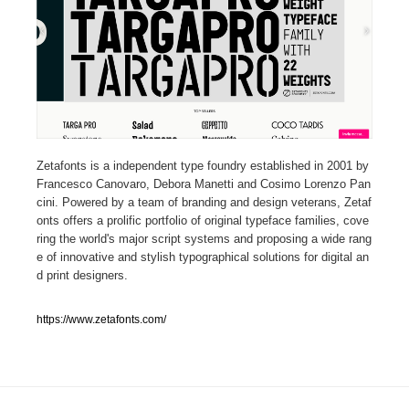
人気ランキング TOP100
業界別 登録Webサイト一覧
Web制作会社・プロダクション・デジタル
579
Web制作会社・プロダクション・デジタル
Zetafonts is a independent type foundry established in 2001 by
フォトグラファー・カメラマン・写真
257
Francesco Canovaro, Debora Manetti and Cosimo Lorenzo Pan
cini. Powered by a team of branding and design veterans, Zetaf
フォトグラファー・カメラマン・写真
広告・マーケティング・PR・企画・プロデュース
182
onts offers a prolific portfolio of original typeface families, cove
ring the world's major script systems and proposing a wide rang
広告・マーケティング・PR・企画・プロデュース
ブランディング・コンサルティング
151
e of innovative and stylish typographical solutions for digital an
d print designers.
ブランディング・コンサルティング
グラフィックデザイン・デザイン事務所
485
https://www.zetafonts.com/
グラフィックデザイン・デザイン事務所
印刷・製本・包装・グッズ
43
印刷・製本・包装・グッズ
イラストレーター
160