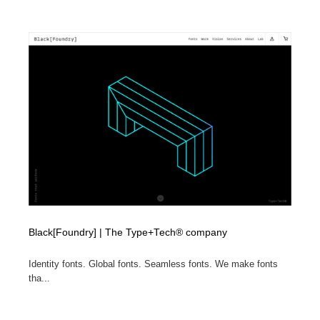
映画・アニメ・DVD・動画配信・放送・TV・ラジオ
音楽・アーティスト・楽器・舞台・演劇・ミュージカ
152
ル・ダンス
音楽・アーティスト・楽器・舞台・演劇・ミュージカ
芸能人・俳優・女優・タレント・モデル・芸能事務所
42
ル・ダンス
芸能人・俳優・女優・タレント・モデル・芸能事務所
キャンペーン・イベント・ワークショップ・コンペティ
77
ション
キャンペーン・イベント・ワークショップ・コンペティ
マッチングサービス
22
ション
マッチングサービス
アート・芸術・美術館・美術展・博物館・ギャラリー
383
アート・芸術・美術館・美術展・博物館・ギャラリー
鉛筆画・木炭画・デッサン・クロッキー
15
Black[Foundry] | The Type+Tech® company
鉛筆画・木炭画・デッサン・クロッキー
グラフィティ・Graffiti・ストリートアート
4
Identity fonts. Global fonts. Seamless fonts. We make fonts
グラフィティ・Graffiti・ストリートアート
GWD スタッフお気に入り
201
tha...
GWD スタッフお気に入り
Drawing Software / お絵かきソフト・アプリ・ブラシ
11