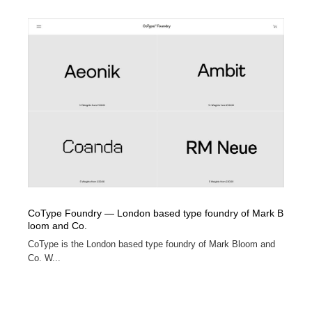
イラストレーター
コンテンツ・メディア制作会社
9
コンテンツ・メディア制作会社
フォント・フリーフォント / 書体
238
フォント・フリーフォント / 書体
レタリング・カリグラフィ・サイン・看板
31
レタリング・カリグラフィ・サイン・看板
編集・ライティング・コピーライター
19
編集・ライティング・コピーライター
スタイリスト・ヘア＆メークアップ・プロップ・セット
18
デザイン
スタイリスト・ヘア＆メークアップ・プロップ・セット
映像・クリエイター・プロダクション
164
CoType Foundry — London based type foundry of Mark B
デザイン
loom and Co.
映像・クリエイター・プロダクション
撮影スタジオ・撮影用小物・背景ボード・リース・レン
20
CoType is the London based type foundry of Mark Bloom and
タル
Co. W...
撮影スタジオ・撮影用小物・背景ボード・リース・レン
コーダー・エンジニア・デベロッパー
136
タル