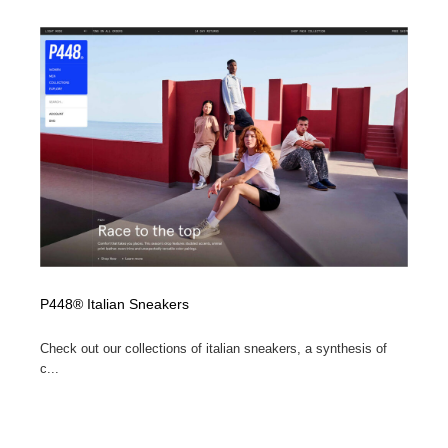
陶芸・窯・ガラス・木工・手工芸
材料：糸・布・紙・プラスチック・石・木材
38
材料：糸・布・紙・プラスチック・石・木材
工業・加工・技術・機械・電気
59
工業・加工・技術・機械・電気
宇宙
9
宇宙
日本の歴史・資料・伝統・将棋・囲碁
4
日本の歴史・資料・伝統・将棋・囲碁
動物園・水族館・公園・テーマパーク・アミューズメン
23
ト
動物園・水族館・公園・テーマパーク・アミューズメン
書籍・本屋・出版・作家・小説家・脚本家
58
ト
P448® Italian Sneakers
書籍・本屋・出版・作家・小説家・脚本家
ヘアサロン・美容院・理髪店・エステ
60
Check out our collections of italian sneakers, a synthesis of
ヘアサロン・美容院・理髪店・エステ
自動車・船・飛行機・交通・自転車
71
c...
自動車・船・飛行機・交通・自転車
ホテル・旅館・温泉・銭湯・サウナ
149