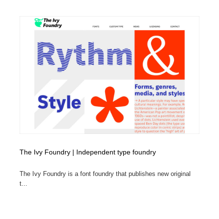
コーダー・エンジニア・デベロッパー
Javascript・WordPress・CSS・SEO・コーディング
97
Javascript・WordPress・CSS・SEO・コーディング
レンタルサーバー・クラウドサービス・ドメイン
10
レンタルサーバー・クラウドサービス・ドメイン
ネット通販・EC・オークション・フリマ
15
ネット通販・EC・オークション・フリマ
フリー素材・写真・モックアップ
41
フリー素材・写真・モックアップ
3D・CG・モーションデザイン
21
3D・CG・モーションデザイン
眼鏡・コンタクトレンズ・サングラス
30
眼鏡・コンタクトレンズ・サングラス
プロダクト・インテリア
139
The Ivy Foundry | Independent type foundry
プロダクト・インテリア
ライフスタイル・家具・生活雑貨・家電
321
The Ivy Foundry is a font foundry that publishes new original
t...
ライフスタイル・家具・生活雑貨・家電
ネオンサイン・ネオン菅・オリジナル
7
ネオンサイン・ネオン菅・オリジナル