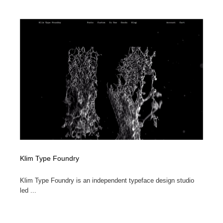
求人・採用・転職・就職・人材紹介
健康・医療・福祉・病院・歯医者・製薬・薬品
200
健康・医療・福祉・病院・歯医者・製薬・薬品
金融・銀行・投資・保険・M&A・商社
78
金融・銀行・投資・保険・M&A・商社
起業・事業支援・ボランティア・NPO
8
起業・事業支援・ボランティア・NPO
教育・スクール・保育・幼稚園・小中高・大学・専門学
173
校
教育・スクール・保育・幼稚園・小中高・大学・専門学
システム開発・IT・決済・アプリ・ソフトウェア
99
校
システム開発・IT・決済・アプリ・ソフトウェア
テクノロジー・AI・人工知能・スマートホーム・オンラ
74
イン
Klim Type Foundry
テクノロジー・AI・人工知能・スマートホーム・オンラ
日本伝統：着物・織物・舞踊・歌舞伎・茶道・華道・書
17
イン
道
Klim Type Foundry is an independent typeface design studio
led ...
日本伝統：着物・織物・舞踊・歌舞伎・茶道・華道・書
映画・アニメ・DVD・動画配信・放送・TV・ラジオ
65
道