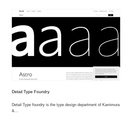
ホテル・旅館・温泉・銭湯・サウナ
旅行・観光・電車・航空会社
55
旅行・観光・電車・航空会社
アウトドア・キャンプ・登山
40
アウトドア・キャンプ・登山
スポーツ・スポーツ用品・トレーニング・ダイエット
71
スポーツ・スポーツ用品・トレーニング・ダイエット
ペット・トリミング
20
ペット・トリミング
ウェディング・結婚
38
ウェディング・結婚
育児・ベイビー・玩具・絵本
27
育児・ベイビー・玩具・絵本
宗教・神社仏閣・禅・寺・神社
33
Detail Type Foundry
Detail Type foundry is the type design department of Kamimura
宗教・神社仏閣・禅・寺・神社
法律・監査・税理士・弁護士・司法書士・行政
29
&...
法律・監査・税理士・弁護士・司法書士・行政
求人・採用・転職・就職・人材紹介
379