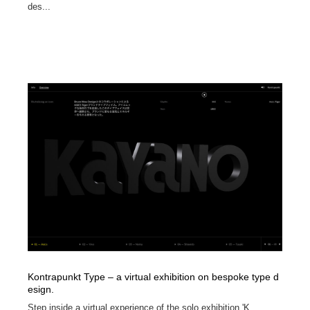
des...
Kontrapunkt Type – a virtual exhibition on bespoke type d
esign.
Step inside a virtual experience of the solo exhibition 'K...