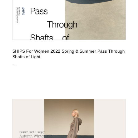
ホテル・旅館・温泉・銭湯・サウナ
旅行・観光・電車・航空会社
55
旅行・観光・電車・航空会社
アウトドア・キャンプ・登山
40
アウトドア・キャンプ・登山
スポーツ・スポーツ用品・トレーニング・ダイエット
71
スポーツ・スポーツ用品・トレーニング・ダイエット
ペット・トリミング
20
SHIPS For Women 2022 Spring & Summer Pass Through
Shafts of Light
...
ペット・トリミング
ウェディング・結婚
38
ウェディング・結婚
育児・ベイビー・玩具・絵本
27
育児・ベイビー・玩具・絵本
宗教・神社仏閣・禅・寺・神社
33
宗教・神社仏閣・禅・寺・神社
法律・監査・税理士・弁護士・司法書士・行政
29
法律・監査・税理士・弁護士・司法書士・行政
求人・採用・転職・就職・人材紹介
379