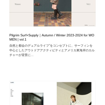
求人・採用・転職・就職・人材紹介
健康・医療・福祉・病院・歯医者・製薬・薬品
200
健康・医療・福祉・病院・歯医者・製薬・薬品
金融・銀行・投資・保険・M&A・商社
78
金融・銀行・投資・保険・M&A・商社
起業・事業支援・ボランティア・NPO
8
Pilgrim Surf+Supply｜Autumn / Winter 2023-2024 for WO
起業・事業支援・ボランティア・NPO
教育・スクール・保育・幼稚園・小中高・大学・専門学
173
MEN | vol.1
校
自然と都会のデュアルライフ”をコンセプトに、サーフィンを
中心としたアウトドアアクティビティとアメリカ東海岸のカル
教育・スクール・保育・幼稚園・小中高・大学・専門学
システム開発・IT・決済・アプリ・ソフトウェア
99
チャーが背景に...
校
システム開発・IT・決済・アプリ・ソフトウェア
テクノロジー・AI・人工知能・スマートホーム・オンラ
74
イン
テクノロジー・AI・人工知能・スマートホーム・オンラ
日本伝統：着物・織物・舞踊・歌舞伎・茶道・華道・書
17
イン
道
日本伝統：着物・織物・舞踊・歌舞伎・茶道・華道・書
映画・アニメ・DVD・動画配信・放送・TV・ラジオ
65
道