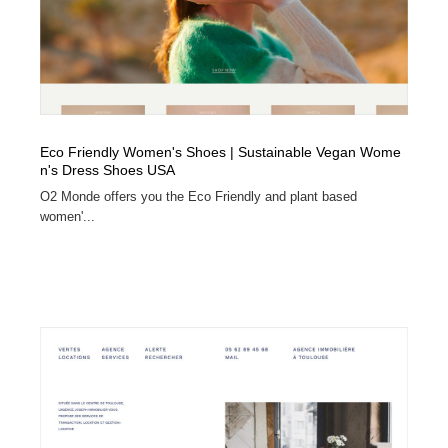
イラストレーター
コンテンツ・メディア制作会社
9
コンテンツ・メディア制作会社
フォント・フリーフォント / 書体
238
フォント・フリーフォント / 書体
レタリング・カリグラフィ・サイン・看板
31
Eco Friendly Women's Shoes | Sustainable Vegan Wome
n's Dress Shoes USA
レタリング・カリグラフィ・サイン・看板
編集・ライティング・コピーライター
19
O2 Monde offers you the Eco Friendly and plant based
women'...
編集・ライティング・コピーライター
スタイリスト・ヘア＆メークアップ・プロップ・セット
18
デザイン
スタイリスト・ヘア＆メークアップ・プロップ・セット
映像・クリエイター・プロダクション
164
デザイン
映像・クリエイター・プロダクション
撮影スタジオ・撮影用小物・背景ボード・リース・レン
20
タル
撮影スタジオ・撮影用小物・背景ボード・リース・レン
コーダー・エンジニア・デベロッパー
136
タル