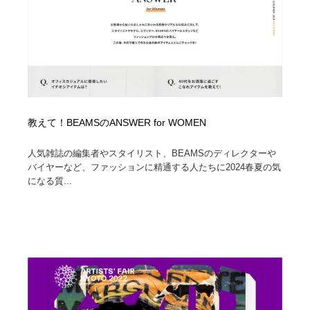
Drawing Software / お絵かきソフト・アプリ・ブラシ
ニュース・マガジン・メディア・SNS・YouTube
346
ニュース・マガジン・メディア・SNS・YouTube
教えて！BEAMSのANSWER for WOMEN
人気雑誌の編集者やスタイリスト、BEAMSのディレクターや
バイヤーなど、ファッションに精通する人たちに2024春夏の気
になる質...