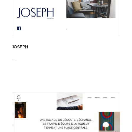
コーダー・エンジニア・デベロッパー
Javascript・WordPress・CSS・SEO・コーディング
97
Javascript・WordPress・CSS・SEO・コーディング
レンタルサーバー・クラウドサービス・ドメイン
10
レンタルサーバー・クラウドサービス・ドメイン
ネット通販・EC・オークション・フリマ
15
ネット通販・EC・オークション・フリマ
フリー素材・写真・モックアップ
41
JOSEPH
フリー素材・写真・モックアップ
...
3D・CG・モーションデザイン
21
3D・CG・モーションデザイン
眼鏡・コンタクトレンズ・サングラス
30
眼鏡・コンタクトレンズ・サングラス
プロダクト・インテリア
139
プロダクト・インテリア
ライフスタイル・家具・生活雑貨・家電
321
ライフスタイル・家具・生活雑貨・家電
ネオンサイン・ネオン菅・オリジナル
7
ネオンサイン・ネオン菅・オリジナル