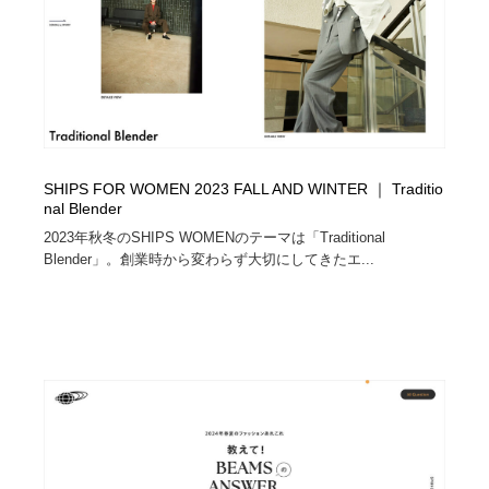
映画・アニメ・DVD・動画配信・放送・TV・ラジオ
音楽・アーティスト・楽器・舞台・演劇・ミュージカ
152
ル・ダンス
音楽・アーティスト・楽器・舞台・演劇・ミュージカ
芸能人・俳優・女優・タレント・モデル・芸能事務所
42
ル・ダンス
芸能人・俳優・女優・タレント・モデル・芸能事務所
キャンペーン・イベント・ワークショップ・コンペティ
77
ション
SHIPS FOR WOMEN 2023 FALL AND WINTER ｜ Traditio
キャンペーン・イベント・ワークショップ・コンペティ
マッチングサービス
22
nal Blender
ション
2023年秋冬のSHIPS WOMENのテーマは「Traditional
マッチングサービス
Blender」。創業時から変わらず大切にしてきたエ...
アート・芸術・美術館・美術展・博物館・ギャラリー
383
アート・芸術・美術館・美術展・博物館・ギャラリー
鉛筆画・木炭画・デッサン・クロッキー
15
鉛筆画・木炭画・デッサン・クロッキー
グラフィティ・Graffiti・ストリートアート
4
グラフィティ・Graffiti・ストリートアート
GWD スタッフお気に入り
201
GWD スタッフお気に入り
Drawing Software / お絵かきソフト・アプリ・ブラシ
11