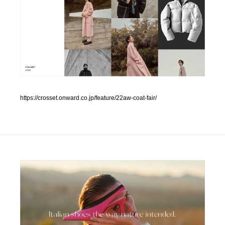
人気ランキング TOP100
業界別 登録Webサイト一覧
Web制作会社・プロダクション・デジタル
579
Web制作会社・プロダクション・デジタル
フォトグラファー・カメラマン・写真
257
https://crosset.onward.co.jp/feature/22aw-coat-fair/
フォトグラファー・カメラマン・写真
広告・マーケティング・PR・企画・プロデュース
182
広告・マーケティング・PR・企画・プロデュース
ブランディング・コンサルティング
151
ブランディング・コンサルティング
グラフィックデザイン・デザイン事務所
485
グラフィックデザイン・デザイン事務所
印刷・製本・包装・グッズ
43
印刷・製本・包装・グッズ
イラストレーター
160