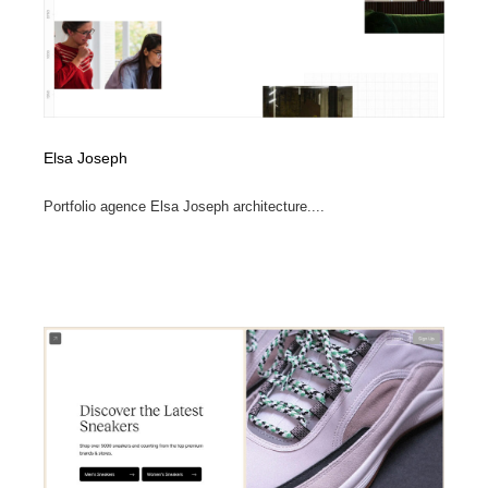
縫製・革製品・靴・鞄
55
縫製・革製品・靴・鞄
時計・腕時計
28
時計・腕時計
カメラ・レンズ
18
Elsa Joseph
カメラ・レンズ
ジュエリー・装飾品
54
Portfolio agence Elsa Joseph architecture....
ジュエリー・装飾品
おもちゃ・ホビー・ゲーム
35
おもちゃ・ホビー・ゲーム
アニメーション・キャラクターデザイン
23
アニメーション・キャラクターデザイン
建築・空間・工務店・内装・店舗・環境デザイン
276
建築・空間・工務店・内装・店舗・環境デザイン
建設・住宅・不動産・倉庫
197
建設・住宅・不動産・倉庫
オフィス・シェアオフィス・コワーキング・シェアス
46
ペース