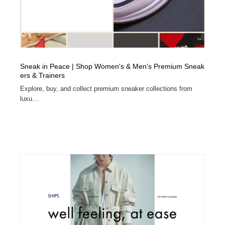
オフィス・シェアオフィス・コワーキング・シェアス
商業施設・商業ビル
33
ペース
商業施設・商業ビル
携帯電話・通信・サービス
15
携帯電話・通信・サービス
ファッション・洋服
511
Sneak in Peace | Shop Women's & Men's Premium Sneak
ers & Trainers
ファッション・洋服
コスメ・化粧品・石鹸・シャンプー・ヘアケア・香水
220
Explore, buy, and collect premium sneaker collections from
luxu...
コスメ・化粧品・石鹸・シャンプー・ヘアケア・香水
農業・林業・漁業・畜産・鉱業・燃料
54
農業・林業・漁業・畜産・鉱業・燃料
食品・飲料・酒・菓子
444
食品・飲料・酒・菓子
飲食・レストラン・カフェ
182
飲食・レストラン・カフェ
植物・花・ガーデニング・造園
42
植物・花・ガーデニング・造園
陶芸・窯・ガラス・木工・手工芸
34