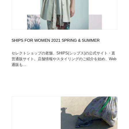
陶芸・窯・ガラス・木工・手工芸
材料：糸・布・紙・プラスチック・石・木材
38
材料：糸・布・紙・プラスチック・石・木材
工業・加工・技術・機械・電気
59
工業・加工・技術・機械・電気
宇宙
9
SHIPS FOR WOMEN 2021 SPRING & SUMMER
宇宙
日本の歴史・資料・伝統・将棋・囲碁
4
セレクトショップの老舗、SHIPS(シップス)の公式サイト・直
日本の歴史・資料・伝統・将棋・囲碁
動物園・水族館・公園・テーマパーク・アミューズメン
営通販サイト。店舗情報やスタイリングのご紹介を始め、Web
23
ト
通販も...
動物園・水族館・公園・テーマパーク・アミューズメン
書籍・本屋・出版・作家・小説家・脚本家
58
ト
書籍・本屋・出版・作家・小説家・脚本家
ヘアサロン・美容院・理髪店・エステ
60
ヘアサロン・美容院・理髪店・エステ
自動車・船・飛行機・交通・自転車
71
自動車・船・飛行機・交通・自転車
ホテル・旅館・温泉・銭湯・サウナ
149