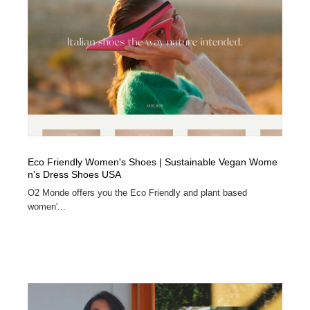
求人・採用・転職・就職・人材紹介
健康・医療・福祉・病院・歯医者・製薬・薬品
200
健康・医療・福祉・病院・歯医者・製薬・薬品
金融・銀行・投資・保険・M&A・商社
78
金融・銀行・投資・保険・M&A・商社
起業・事業支援・ボランティア・NPO
8
起業・事業支援・ボランティア・NPO
教育・スクール・保育・幼稚園・小中高・大学・専門学
173
校
教育・スクール・保育・幼稚園・小中高・大学・専門学
システム開発・IT・決済・アプリ・ソフトウェア
99
Eco Friendly Women's Shoes | Sustainable Vegan Wome
校
n's Dress Shoes USA
システム開発・IT・決済・アプリ・ソフトウェア
テクノロジー・AI・人工知能・スマートホーム・オンラ
O2 Monde offers you the Eco Friendly and plant based
74
イン
women'...
テクノロジー・AI・人工知能・スマートホーム・オンラ
日本伝統：着物・織物・舞踊・歌舞伎・茶道・華道・書
17
イン
道
日本伝統：着物・織物・舞踊・歌舞伎・茶道・華道・書
映画・アニメ・DVD・動画配信・放送・TV・ラジオ
65
道