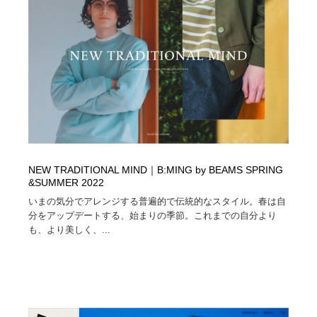
映画・アニメ・DVD・動画配信・放送・TV・ラジオ
音楽・アーティスト・楽器・舞台・演劇・ミュージカ
152
ル・ダンス
音楽・アーティスト・楽器・舞台・演劇・ミュージカ
芸能人・俳優・女優・タレント・モデル・芸能事務所
42
ル・ダンス
芸能人・俳優・女優・タレント・モデル・芸能事務所
キャンペーン・イベント・ワークショップ・コンペティ
77
ション
キャンペーン・イベント・ワークショップ・コンペティ
マッチングサービス
22
ション
マッチングサービス
アート・芸術・美術館・美術展・博物館・ギャラリー
383
NEW TRADITIONAL MIND｜B:MING by BEAMS SPRING
&SUMMER 2022
いまの気分でアレンジする普遍的で伝統的なスタイル。春は自
アート・芸術・美術館・美術展・博物館・ギャラリー
鉛筆画・木炭画・デッサン・クロッキー
15
分をアップデートする、始まりの季節。これまでの自分より
も、より美しく、...
鉛筆画・木炭画・デッサン・クロッキー
グラフィティ・Graffiti・ストリートアート
4
グラフィティ・Graffiti・ストリートアート
GWD スタッフお気に入り
201
GWD スタッフお気に入り
Drawing Software / お絵かきソフト・アプリ・ブラシ
11