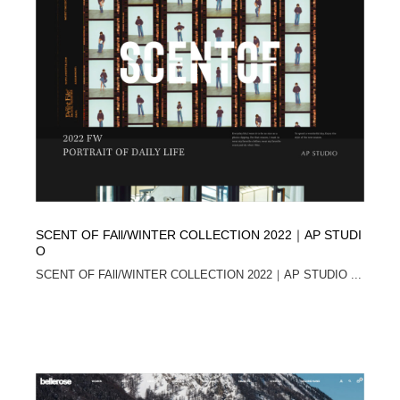
陶芸・窯・ガラス・木工・手工芸
材料：糸・布・紙・プラスチック・石・木材
38
材料：糸・布・紙・プラスチック・石・木材
工業・加工・技術・機械・電気
59
工業・加工・技術・機械・電気
宇宙
9
宇宙
日本の歴史・資料・伝統・将棋・囲碁
4
日本の歴史・資料・伝統・将棋・囲碁
動物園・水族館・公園・テーマパーク・アミューズメン
23
ト
SCENT OF FAll/WINTER COLLECTION 2022｜AP STUDI
動物園・水族館・公園・テーマパーク・アミューズメン
書籍・本屋・出版・作家・小説家・脚本家
58
O
ト
SCENT OF FAll/WINTER COLLECTION 2022｜AP STUDIO ...
書籍・本屋・出版・作家・小説家・脚本家
ヘアサロン・美容院・理髪店・エステ
60
ヘアサロン・美容院・理髪店・エステ
自動車・船・飛行機・交通・自転車
71
自動車・船・飛行機・交通・自転車
ホテル・旅館・温泉・銭湯・サウナ
149