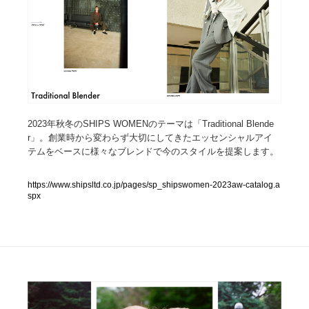
人気ランキング TOP100
業界別 登録Webサイト一覧
Web制作会社・プロダクション・デジタル
579
2023年秋冬のSHIPS WOMENのテーマは「Traditional Blende
Web制作会社・プロダクション・デジタル
フォトグラファー・カメラマン・写真
257
r」。創業時から変わらず大切にしてきたエッセンシャルアイ
テムをベースに様々なブレンドで今のスタイルを提案します。
フォトグラファー・カメラマン・写真
広告・マーケティング・PR・企画・プロデュース
182
https://www.shipsltd.co.jp/pages/sp_shipswomen-2023aw-catalog.a
広告・マーケティング・PR・企画・プロデュース
ブランディング・コンサルティング
151
spx
ブランディング・コンサルティング
グラフィックデザイン・デザイン事務所
485
グラフィックデザイン・デザイン事務所
印刷・製本・包装・グッズ
43
印刷・製本・包装・グッズ
イラストレーター
160