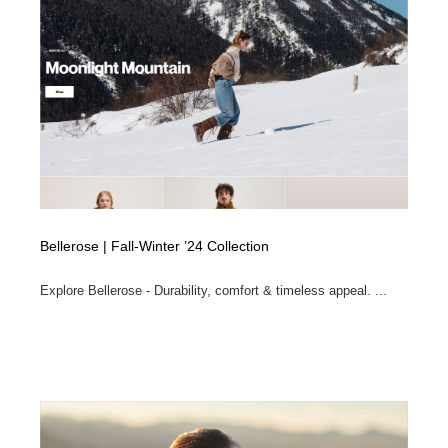
ホテル・旅館・温泉・銭湯・サウナ
旅行・観光・電車・航空会社
55
旅行・観光・電車・航空会社
アウトドア・キャンプ・登山
40
アウトドア・キャンプ・登山
スポーツ・スポーツ用品・トレーニング・ダイエット
71
スポーツ・スポーツ用品・トレーニング・ダイエット
ペット・トリミング
20
ペット・トリミング
ウェディング・結婚
38
Bellerose | Fall-Winter ’24 Collection
ウェディング・結婚
育児・ベイビー・玩具・絵本
27
Explore Bellerose - Durability, comfort & timeless appeal. ...
育児・ベイビー・玩具・絵本
宗教・神社仏閣・禅・寺・神社
33
宗教・神社仏閣・禅・寺・神社
法律・監査・税理士・弁護士・司法書士・行政
29
法律・監査・税理士・弁護士・司法書士・行政
求人・採用・転職・就職・人材紹介
379