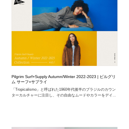
Drawing Software / お絵かきソフト・アプリ・ブラシ
ニュース・マガジン・メディア・SNS・YouTube
346
ニュース・マガジン・メディア・SNS・YouTube
Pilgrim Surf+Supply Autumn/Winter 2022-2023 | ピルグリ
ム サーフ+サプライ
「Tropicalismo」と呼ばれた1960年代後半のブラジルのカウン
ターカルチャーに注目し、その自由なムードやカラーをデイ...