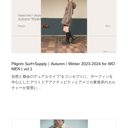
コーダー・エンジニア・デベロッパー
Javascript・WordPress・CSS・SEO・コーディング
97
Javascript・WordPress・CSS・SEO・コーディング
レンタルサーバー・クラウドサービス・ドメイン
10
レンタルサーバー・クラウドサービス・ドメイン
ネット通販・EC・オークション・フリマ
15
ネット通販・EC・オークション・フリマ
フリー素材・写真・モックアップ
41
フリー素材・写真・モックアップ
3D・CG・モーションデザイン
20
Pilgrim Surf+Supply｜Autumn / Winter 2023-2024 for WO
MEN | vol.1
3D・CG・モーションデザイン
眼鏡・コンタクトレンズ・サングラス
30
自然と都会のデュアルライフ”をコンセプトに、サーフィンを
中心としたアウトドアアクティビティとアメリカ東海岸のカル
眼鏡・コンタクトレンズ・サングラス
プロダクト・インテリア
139
チャーが背景に...
プロダクト・インテリア
ライフスタイル・家具・生活雑貨・家電
320
ライフスタイル・家具・生活雑貨・家電
ネオンサイン・ネオン菅・オリジナル
7
ネオンサイン・ネオン菅・オリジナル