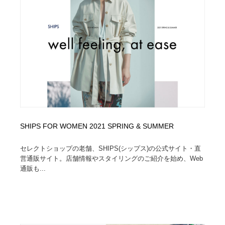
縫製・革製品・靴・鞄
55
縫製・革製品・靴・鞄
時計・腕時計
28
時計・腕時計
カメラ・レンズ
18
カメラ・レンズ
ジュエリー・装飾品
54
ジュエリー・装飾品
おもちゃ・ホビー・ゲーム
35
おもちゃ・ホビー・ゲーム
アニメーション・キャラクターデザイン
23
SHIPS FOR WOMEN 2021 SPRING & SUMMER
アニメーション・キャラクターデザイン
建築・空間・工務店・内装・店舗・環境デザイン
276
セレクトショップの老舗、SHIPS(シップス)の公式サイト・直
営通販サイト。店舗情報やスタイリングのご紹介を始め、Web
通販も...
建築・空間・工務店・内装・店舗・環境デザイン
建設・住宅・不動産・倉庫
197
建設・住宅・不動産・倉庫
オフィス・シェアオフィス・コワーキング・シェアス
46
ペース