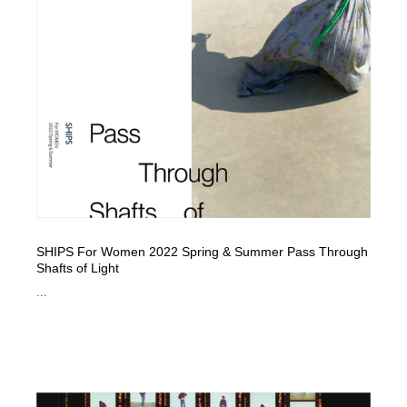
オフィス・シェアオフィス・コワーキング・シェアス
商業施設・商業ビル
33
ペース
商業施設・商業ビル
携帯電話・通信・サービス
15
携帯電話・通信・サービス
ファッション・洋服
511
ファッション・洋服
コスメ・化粧品・石鹸・シャンプー・ヘアケア・香水
220
コスメ・化粧品・石鹸・シャンプー・ヘアケア・香水
農業・林業・漁業・畜産・鉱業・燃料
54
農業・林業・漁業・畜産・鉱業・燃料
食品・飲料・酒・菓子
444
SHIPS For Women 2022 Spring & Summer Pass Through
Shafts of Light
食品・飲料・酒・菓子
飲食・レストラン・カフェ
182
...
飲食・レストラン・カフェ
植物・花・ガーデニング・造園
42
植物・花・ガーデニング・造園
陶芸・窯・ガラス・木工・手工芸
34