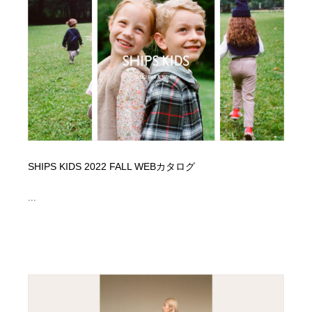
イラストレーター
コンテンツ・メディア制作会社
9
コンテンツ・メディア制作会社
フォント・フリーフォント / 書体
238
フォント・フリーフォント / 書体
レタリング・カリグラフィ・サイン・看板
31
レタリング・カリグラフィ・サイン・看板
編集・ライティング・コピーライター
19
編集・ライティング・コピーライター
スタイリスト・ヘア＆メークアップ・プロップ・セット
18
SHIPS KIDS 2022 FALL WEBカタログ
デザイン
...
スタイリスト・ヘア＆メークアップ・プロップ・セット
映像・クリエイター・プロダクション
164
デザイン
映像・クリエイター・プロダクション
撮影スタジオ・撮影用小物・背景ボード・リース・レン
20
タル
撮影スタジオ・撮影用小物・背景ボード・リース・レン
コーダー・エンジニア・デベロッパー
136
タル