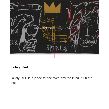
映画・アニメ・DVD・動画配信・放送・TV・ラジオ
音楽・アーティスト・楽器・舞台・演劇・ミュージカ
152
ル・ダンス
音楽・アーティスト・楽器・舞台・演劇・ミュージカ
芸能人・俳優・女優・タレント・モデル・芸能事務所
42
ル・ダンス
芸能人・俳優・女優・タレント・モデル・芸能事務所
キャンペーン・イベント・ワークショップ・コンペティ
77
ション
キャンペーン・イベント・ワークショップ・コンペティ
マッチングサービス
22
ション
マッチングサービス
アート・芸術・美術館・美術展・博物館・ギャラリー
383
Gallery Red
アート・芸術・美術館・美術展・博物館・ギャラリー
鉛筆画・木炭画・デッサン・クロッキー
15
Gallery RED is a place for the eyes and the mind. A unique
鉛筆画・木炭画・デッサン・クロッキー
グラフィティ・Graffiti・ストリートアート
4
dest...
グラフィティ・Graffiti・ストリートアート
GWD スタッフお気に入り
201
GWD スタッフお気に入り
Drawing Software / お絵かきソフト・アプリ・ブラシ
11