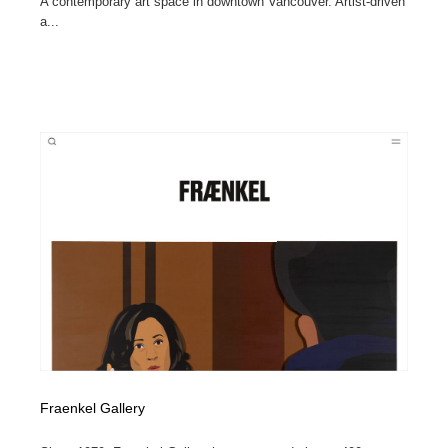
A contemporary art space in downtown Vancouver. Artist-driven
a...
Fraenkel Gallery