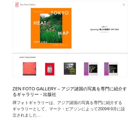
Drawing Software / お絵かきソフト・アプリ・ブラシ
ニュース・マガジン・メディア・SNS・YouTube
346
ニュース・マガジン・メディア・SNS・YouTube
ZEN FOTO GALLERY – アジア諸国の写真を専門に紹介す
るギャラリー・出版社
禪フォトギャラリーは、アジア諸国の写真を専門に紹介する
ギャラリーとして、マーク・ピアソンによって2009年9月に設
立されました...