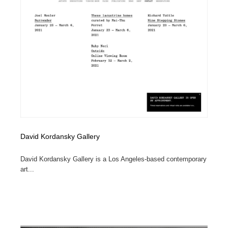
求人・採用・転職・就職・人材紹介
健康・医療・福祉・病院・歯医者・製薬・薬品
200
健康・医療・福祉・病院・歯医者・製薬・薬品
金融・銀行・投資・保険・M&A・商社
78
金融・銀行・投資・保険・M&A・商社
起業・事業支援・ボランティア・NPO
8
起業・事業支援・ボランティア・NPO
教育・スクール・保育・幼稚園・小中高・大学・専門学
173
校
教育・スクール・保育・幼稚園・小中高・大学・専門学
システム開発・IT・決済・アプリ・ソフトウェア
99
校
David Kordansky Gallery
システム開発・IT・決済・アプリ・ソフトウェア
テクノロジー・AI・人工知能・スマートホーム・オンラ
74
イン
David Kordansky Gallery is a Los Angeles-based contemporary
art...
テクノロジー・AI・人工知能・スマートホーム・オンラ
日本伝統：着物・織物・舞踊・歌舞伎・茶道・華道・書
17
イン
道
日本伝統：着物・織物・舞踊・歌舞伎・茶道・華道・書
映画・アニメ・DVD・動画配信・放送・TV・ラジオ
65
道