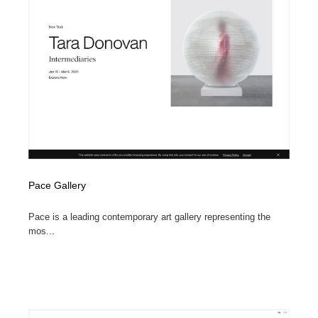
ホテル・旅館・温泉・銭湯・サウナ
旅行・観光・電車・航空会社
55
旅行・観光・電車・航空会社
アウトドア・キャンプ・登山
40
アウトドア・キャンプ・登山
スポーツ・スポーツ用品・トレーニング・ダイエット
71
スポーツ・スポーツ用品・トレーニング・ダイエット
ペット・トリミング
20
ペット・トリミング
ウェディング・結婚
38
ウェディング・結婚
育児・ベイビー・玩具・絵本
27
Pace Gallery
Pace is a leading contemporary art gallery representing the
育児・ベイビー・玩具・絵本
宗教・神社仏閣・禅・寺・神社
33
mos...
宗教・神社仏閣・禅・寺・神社
法律・監査・税理士・弁護士・司法書士・行政
29
法律・監査・税理士・弁護士・司法書士・行政
求人・採用・転職・就職・人材紹介
379