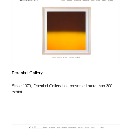
オフィス・シェアオフィス・コワーキング・シェアス
商業施設・商業ビル
33
ペース
商業施設・商業ビル
携帯電話・通信・サービス
15
携帯電話・通信・サービス
ファッション・洋服
511
ファッション・洋服
コスメ・化粧品・石鹸・シャンプー・ヘアケア・香水
220
コスメ・化粧品・石鹸・シャンプー・ヘアケア・香水
農業・林業・漁業・畜産・鉱業・燃料
54
Fraenkel Gallery
農業・林業・漁業・畜産・鉱業・燃料
食品・飲料・酒・菓子
444
Since 1979, Fraenkel Gallery has presented more than 300
食品・飲料・酒・菓子
飲食・レストラン・カフェ
182
exhibi...
飲食・レストラン・カフェ
植物・花・ガーデニング・造園
42
植物・花・ガーデニング・造園
陶芸・窯・ガラス・木工・手工芸
34