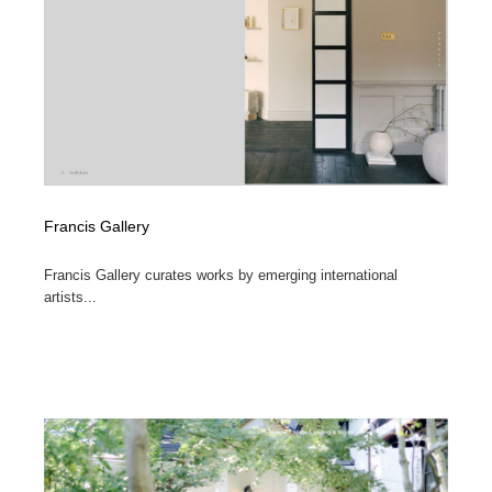
イラストレーター
コンテンツ・メディア制作会社
9
コンテンツ・メディア制作会社
フォント・フリーフォント / 書体
238
フォント・フリーフォント / 書体
レタリング・カリグラフィ・サイン・看板
31
レタリング・カリグラフィ・サイン・看板
編集・ライティング・コピーライター
19
Francis Gallery
編集・ライティング・コピーライター
スタイリスト・ヘア＆メークアップ・プロップ・セット
18
デザイン
Francis Gallery curates works by emerging international
artists...
スタイリスト・ヘア＆メークアップ・プロップ・セット
映像・クリエイター・プロダクション
164
デザイン
映像・クリエイター・プロダクション
撮影スタジオ・撮影用小物・背景ボード・リース・レン
20
タル
撮影スタジオ・撮影用小物・背景ボード・リース・レン
コーダー・エンジニア・デベロッパー
136
タル