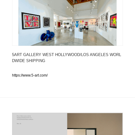
人気ランキング TOP100
業界別 登録Webサイト一覧
Web制作会社・プロダクション・デジタル
579
Web制作会社・プロダクション・デジタル
5ART GALLERY WEST HOLLYWOOD/LOS ANGELES WORL
フォトグラファー・カメラマン・写真
257
DWIDE SHIPPING
フォトグラファー・カメラマン・写真
広告・マーケティング・PR・企画・プロデュース
182
https://www.5-art.com/
広告・マーケティング・PR・企画・プロデュース
ブランディング・コンサルティング
151
ブランディング・コンサルティング
グラフィックデザイン・デザイン事務所
485
グラフィックデザイン・デザイン事務所
印刷・製本・包装・グッズ
43
印刷・製本・包装・グッズ
イラストレーター
160