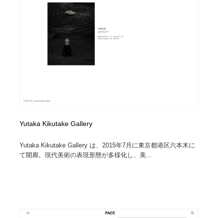
陶芸・窯・ガラス・木工・手工芸
材料：糸・布・紙・プラスチック・石・木材
38
材料：糸・布・紙・プラスチック・石・木材
工業・加工・技術・機械・電気
59
工業・加工・技術・機械・電気
宇宙
9
宇宙
日本の歴史・資料・伝統・将棋・囲碁
4
日本の歴史・資料・伝統・将棋・囲碁
動物園・水族館・公園・テーマパーク・アミューズメン
23
ト
Yutaka Kikutake Gallery
動物園・水族館・公園・テーマパーク・アミューズメン
書籍・本屋・出版・作家・小説家・脚本家
58
ト
Yutaka Kikutake Gallery は、2015年7月に東京都港区六本木に
書籍・本屋・出版・作家・小説家・脚本家
ヘアサロン・美容院・理髪店・エステ
60
て開廊。現代美術の表現形態が多様化し、美...
ヘアサロン・美容院・理髪店・エステ
自動車・船・飛行機・交通・自転車
71
自動車・船・飛行機・交通・自転車
ホテル・旅館・温泉・銭湯・サウナ
149