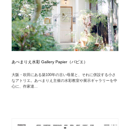
コーダー・エンジニア・デベロッパー
Javascript・WordPress・CSS・SEO・コーディング
97
Javascript・WordPress・CSS・SEO・コーディング
レンタルサーバー・クラウドサービス・ドメイン
10
レンタルサーバー・クラウドサービス・ドメイン
ネット通販・EC・オークション・フリマ
15
ネット通販・EC・オークション・フリマ
フリー素材・写真・モックアップ
41
フリー素材・写真・モックアップ
3D・CG・モーションデザイン
21
あべまりえ水彩 Gallery Papier（パピエ）
3D・CG・モーションデザイン
眼鏡・コンタクトレンズ・サングラス
30
大阪・吹田にある築100年の古い母屋と、それに併設する小さ
なアトリエ。あべまりえ主催の水彩教室や展示ギャラリーを中
心に、作家達...
眼鏡・コンタクトレンズ・サングラス
プロダクト・インテリア
139
プロダクト・インテリア
ライフスタイル・家具・生活雑貨・家電
320
ライフスタイル・家具・生活雑貨・家電
ネオンサイン・ネオン菅・オリジナル
7
ネオンサイン・ネオン菅・オリジナル