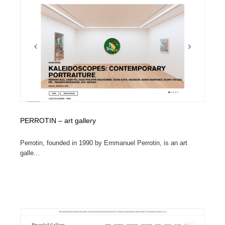
縫製・革製品・靴・鞄
55
縫製・革製品・靴・鞄
時計・腕時計
28
時計・腕時計
カメラ・レンズ
18
カメラ・レンズ
ジュエリー・装飾品
54
ジュエリー・装飾品
おもちゃ・ホビー・ゲーム
35
PERROTIN – art gallery
おもちゃ・ホビー・ゲーム
アニメーション・キャラクターデザイン
23
Perrotin, founded in 1990 by Emmanuel Perrotin, is an art
アニメーション・キャラクターデザイン
建築・空間・工務店・内装・店舗・環境デザイン
276
galle...
建築・空間・工務店・内装・店舗・環境デザイン
建設・住宅・不動産・倉庫
197
建設・住宅・不動産・倉庫
オフィス・シェアオフィス・コワーキング・シェアス
46
ペース