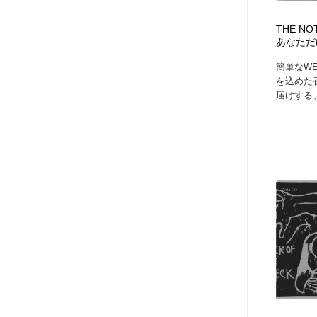
THE N
あなただ
簡単なW
を込めた
届けする、T