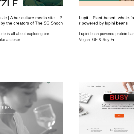
鉛筆画・木炭画・デッサン・クロッキー
Drawing Software / お絵かきソフト・アプリ・ブラシ
11
zle | A bar culture media site – P
Lupii – Plant-based, whole-f
Drawing Software / お絵かきソフト・アプリ・ブラシ
 by the creators of The SG Shoch
r powered by lupini beans
le is all about exploring bar
Lupini-bean-powered protein ba
ake a closer ...
Vegan. GF & Soy Fr...