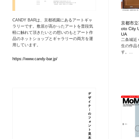
Web制作会社・プロダクション・デジタル
ブランディング・コンサルティング
151
CANDY BARは、京都祇園にあるアートギャ
京都市立芸
ラリーです。敷居が高かったアートを普段気
oto City 
ブランディング・コンサルティング
イラストレーター
160
軽に触れて頂きたいとの想いのもとアート作
UA
品のネットショップとギャラリーの両方を運
二条城近
用しています。
生の作品
イラストレーター
レタリング・カリグラフィ・サイン・看板
31
す。...
https://www.candy-bar.jp/
レタリング・カリグラフィ・サイン・看板
映像・クリエイター・プロダクション
164
映像・クリエイター・プロダクション
Javascript・WordPress・CSS・SEO・コーディング
97
Javascript・WordPress・CSS・SEO・コーディング
フリー素材・写真・モックアップ
41
フリー素材・写真・モックアップ
プロダクト・インテリア
139
プロダクト・インテリア
縫製・革製品・靴・鞄
55