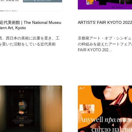
時計・腕時計
おもちゃ・ホビー・ゲーム
35
美術館 | The National Museu
ARTISTS’ FAIR KYOTO 202
おもちゃ・ホビー・ゲーム
建設・住宅・不動産・倉庫
197
ern Art, Kyoto
西、西日本の美術に比重を置き、工
京都発アート・オブ・シンギュ
建設・住宅・不動産・倉庫
携帯電話・通信・サービス
15
を置いた活動をしている近代美術
の枠組みを超えたアートフェアAR
FAIR KYOTO 202...
携帯電話・通信・サービス
農業・林業・漁業・畜産・鉱業・燃料
54
農業・林業・漁業・畜産・鉱業・燃料
植物・花・ガーデニング・造園
42
植物・花・ガーデニング・造園
工業・加工・技術・機械・電気
59
工業・加工・技術・機械・電気
動物園・水族館・公園・テーマパーク・アミューズメント
23
動物園・水族館・公園・テーマパーク・アミューズメント
自動車・船・飛行機・交通・自転車
71