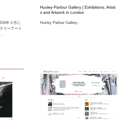
Huxley-Parlour Gallery | Exhibitions, Artist
s and Artwork in London
は2016年３月に
Huxley Parlour Gallery...
ラリーアート
.