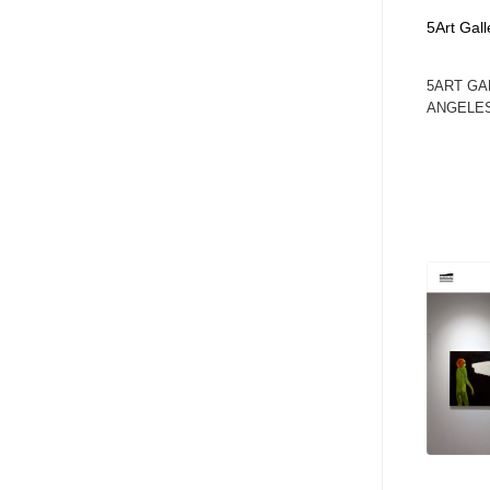
5Art Gall
5ART GA
ANGELES