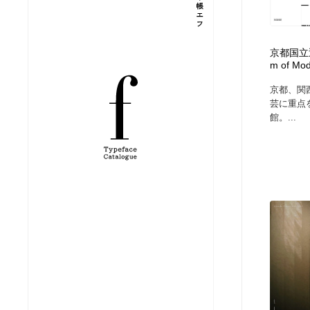
縫製・革製品・靴・鞄
ジュエリー・装飾品
54
京都国立近代
ジュエリー・装飾品
建築・空間・工務店・内装・店舗・環境デザイン
276
m of Mod
京都、関
建築・空間・工務店・内装・店舗・環境デザイン
商業施設・商業ビル
33
芸に重点
館。...
商業施設・商業ビル
コスメ・化粧品・石鹸・シャンプー・ヘアケア・香水
220
コスメ・化粧品・石鹸・シャンプー・ヘアケア・香水
飲食・レストラン・カフェ
181
飲食・レストラン・カフェ
材料：糸・布・紙・プラスチック・石・木材
38
材料：糸・布・紙・プラスチック・石・木材
日本の歴史・資料・伝統・将棋・囲碁
4
日本の歴史・資料・伝統・将棋・囲碁
ヘアサロン・美容院・理髪店・エステ
60