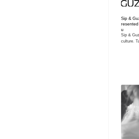
アート・芸術・美術館・美術展・博物館・ギャラリー
GWD スタッフお気に入り
201
Sip & Guz
GWD スタッフお気に入り
resented
u
Sip & Guzz
culture. T