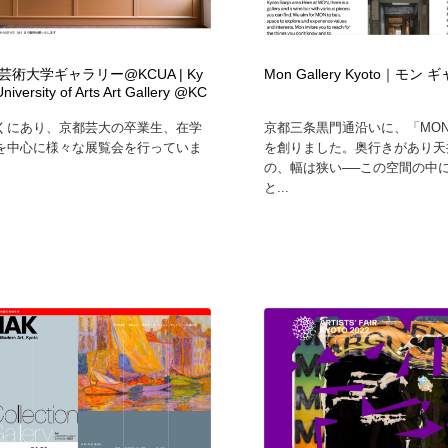
フォトグラファー・カメラマン・写真
グラフィックデザイン・デザイン事務所
485
術大学ギャラリー@KCUA | Ky
Mon Gallery Kyoto｜モン
University of Arts Art Gallery @KC
グラフィックデザイン・デザイン事務所
コンテンツ・メディア制作会社
9
くにあり、京都芸大の卒業生、在学
京都三条黒門通沿いに、「MO
を中心に様々な展覧会を行っていま
を創りました。奥行きがあり天
コンテンツ・メディア制作会社
編集・ライティング・コピーライター
19
の、幅は狭い──この空間の中
と...
編集・ライティング・コピーライター
撮影スタジオ・撮影用小物・背景ボード・リース・レンタル
20
撮影スタジオ・撮影用小物・背景ボード・リース・レンタル
レンタルサーバー・クラウドサービス・ドメイン
10
レンタルサーバー・クラウドサービス・ドメイン
3D・CG・モーションデザイン
20
3D・CG・モーションデザイン
ライフスタイル・家具・生活雑貨・家電
319
ライフスタイル・家具・生活雑貨・家電
時計・腕時計
28