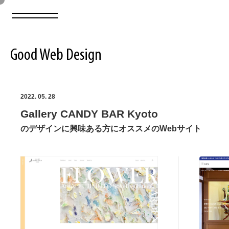
Good Web Design
2026年08月06日の登録サイト数は8548件です
2022. 05. 28
Gallery CANDY BAR Kyoto
登録Webサイト全一覧
8548
のデザインに興味ある方にオススメのWebサイト
登録Webサイト全一覧!
ABOUT
ABOUT
業界別 登録Webサイト一覧
Web制作会社・プロダクション・デジタル
579