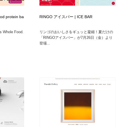
グラフィティ・Graffiti・ストリートアート
ニュース・マガジン・メディア・SNS・YouTube
346
ood protein ba
RINGO アイスバー | ICE BAR
ニュース・マガジン・メディア・SNS・YouTube
rs Whole Food.
リンゴのおいしさをギュッと凝縮！夏だけの
「RINGOアイスバー」が7月26日（金）より
登場...