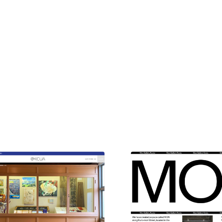
現役Webデザイナーによるコラム
15
現役Webデザイナーによるコラム
人気ランキング TOP100
人気ランキング TOP100
フォトグラファー・カメラマン・写真
257