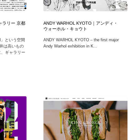
広告・マーケティング・PR・企画・プロデュース
印刷・製本・包装・グッズ
43
 ギャラリー 京都
ANDY WARHOL KYOTO｜アンディ・
ウォーホル・キョウト
印刷・製本・包装・グッズ
フォント・フリーフォント / 書体
238
N」という空間
ANDY WARHOL KYOTO – the first major
井は高いもの
Andy Warhol exhibition in K...
フォント・フリーフォント / 書体
スタイリスト・ヘア＆メークアップ・プロップ・セットデザ
18
に、ギャラリー
イン
スタイリスト・ヘア＆メークアップ・プロップ・セットデザ
コーダー・エンジニア・デベロッパー
136
イン
コーダー・エンジニア・デベロッパー
ネット通販・EC・オークション・フリマ
15
ネット通販・EC・オークション・フリマ
眼鏡・コンタクトレンズ・サングラス
30
眼鏡・コンタクトレンズ・サングラス
ネオンサイン・ネオン菅・オリジナル
7
ネオンサイン・ネオン菅・オリジナル
カメラ・レンズ
18