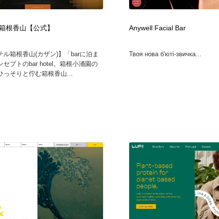
自動車・船・飛行機・交通・自転車
アウトドア・キャンプ・登山
40
otel箱根香山【公式】
Anywell Facial Bar
アウトドア・キャンプ・登山
ウェディング・結婚
38
ル箱根香山(カザン)】「barに泊ま
Твоя нова б'юті-звичка...
セプトのbar hotel。箱根小涌園の
ウェディング・結婚
法律・監査・税理士・弁護士・司法書士・行政
29
っそりと佇む箱根香山...
法律・監査・税理士・弁護士・司法書士・行政
金融・銀行・投資・保険・M&A・商社
78
金融・銀行・投資・保険・M&A・商社
システム開発・IT・決済・アプリ・ソフトウェア
99
システム開発・IT・決済・アプリ・ソフトウェア
映画・アニメ・DVD・動画配信・放送・TV・ラジオ
65
映画・アニメ・DVD・動画配信・放送・TV・ラジオ
キャンペーン・イベント・ワークショップ・コンペティショ
77
ン
キャンペーン・イベント・ワークショップ・コンペティショ
鉛筆画・木炭画・デッサン・クロッキー
15
ン