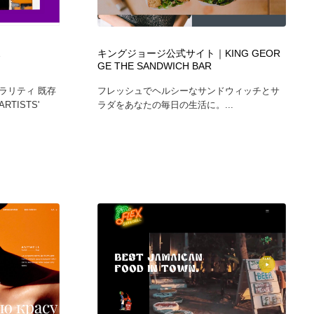
カメラ・レンズ
アニメーション・キャラクターデザイン
23
2
キングジョージ公式サイト｜KING GEOR
アニメーション・キャラクターデザイン
オフィス・シェアオフィス・コワーキング・シェアスペース
46
GE THE SANDWICH BAR
ラリティ 既存
フレッシュでヘルシーなサンドウィッチとサ
オフィス・シェアオフィス・コワーキング・シェアスペース
ファッション・洋服
511
TISTS'
ラダをあなたの毎日の生活に。...
ファッション・洋服
食品・飲料・酒・菓子
444
食品・飲料・酒・菓子
陶芸・窯・ガラス・木工・手工芸
34
陶芸・窯・ガラス・木工・手工芸
宇宙
9
宇宙
書籍・本屋・出版・作家・小説家・脚本家
58
書籍・本屋・出版・作家・小説家・脚本家
ホテル・旅館・温泉・銭湯・サウナ
149