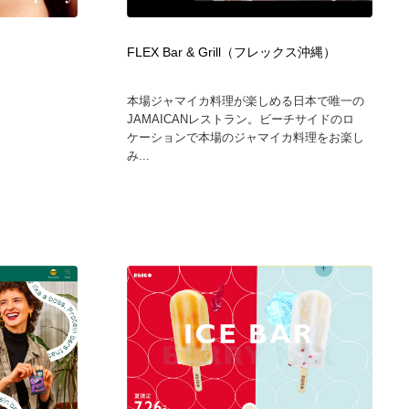
ホテル・旅館・温泉・銭湯・サウナ
スポーツ・スポーツ用品・トレーニング・ダイエット
71
FLEX Bar & Grill（フレックス沖縄）
スポーツ・スポーツ用品・トレーニング・ダイエット
育児・ベイビー・玩具・絵本
27
本場ジャマイカ料理が楽しめる日本で唯一の
JAMAICANレストラン。ビーチサイドのロ
育児・ベイビー・玩具・絵本
求人・採用・転職・就職・人材紹介
379
ケーションで本場のジャマイカ料理をお楽し
み...
求人・採用・転職・就職・人材紹介
起業・事業支援・ボランティア・NPO
8
起業・事業支援・ボランティア・NPO
テクノロジー・AI・人工知能・スマートホーム・オンライン
74
テクノロジー・AI・人工知能・スマートホーム・オンライン
音楽・アーティスト・楽器・舞台・演劇・ミュージカル・ダ
152
ンス
音楽・アーティスト・楽器・舞台・演劇・ミュージカル・ダ
マッチングサービス
22
ンス
マッチングサービス
グラフィティ・Graffiti・ストリートアート
4