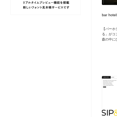
ヘアサロン・美容院・理髪店・エステ
旅行・観光・電車・航空会社
55
bar h
旅行・観光・電車・航空会社
ペット・トリミング
20
【バーホテ
る」がコン
ペット・トリミング
宗教・神社仏閣・禅・寺・神社
33
森の中にひ
宗教・神社仏閣・禅・寺・神社
健康・医療・福祉・病院・歯医者・製薬・薬品
200
健康・医療・福祉・病院・歯医者・製薬・薬品
教育・スクール・保育・幼稚園・小中高・大学・専門学校
173
教育・スクール・保育・幼稚園・小中高・大学・専門学校
日本伝統：着物・織物・舞踊・歌舞伎・茶道・華道・書道
17
日本伝統：着物・織物・舞踊・歌舞伎・茶道・華道・書道
芸能人・俳優・女優・タレント・モデル・芸能事務所
42
芸能人・俳優・女優・タレント・モデル・芸能事務所
アート・芸術・美術館・美術展・博物館・ギャラリー
383