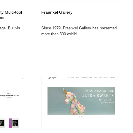
y Multi-tool
Fraenkel Gallery
een
ge. Built-in
Since 1979, Fraenkel Gallery has presented
more than 300 exhibi...