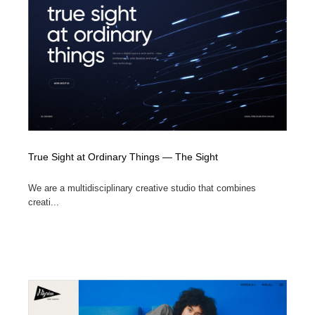
陶芸・窯・ガラス・木工・手工芸
材料：糸・布・紙・プラスチック・石・木材
38
材料：糸・布・紙・プラスチック・石・木材
工業・加工・技術・機械・電気
59
工業・加工・技術・機械・電気
宇宙
9
宇宙
日本の歴史・資料・伝統・将棋・囲碁
4
日本の歴史・資料・伝統・将棋・囲碁
動物園・水族館・公園・テーマパーク・アミューズメン
23
ト
True Sight at Ordinary Things — The Sight
動物園・水族館・公園・テーマパーク・アミューズメン
We are a multidisciplinary creative studio that combines
書籍・本屋・出版・作家・小説家・脚本家
58
ト
creati...
書籍・本屋・出版・作家・小説家・脚本家
ヘアサロン・美容院・理髪店・エステ
60
ヘアサロン・美容院・理髪店・エステ
自動車・船・飛行機・交通・自転車
71
自動車・船・飛行機・交通・自転車
ホテル・旅館・温泉・銭湯・サウナ
149