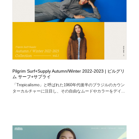
ホテル・旅館・温泉・銭湯・サウナ
旅行・観光・電車・航空会社
55
旅行・観光・電車・航空会社
アウトドア・キャンプ・登山
40
アウトドア・キャンプ・登山
スポーツ・スポーツ用品・トレーニング・ダイエット
71
スポーツ・スポーツ用品・トレーニング・ダイエット
ペット・トリミング
20
ペット・トリミング
ウェディング・結婚
38
Pilgrim Surf+Supply Autumn/Winter 2022-2023 | ピルグリ
ム サーフ+サプライ
ウェディング・結婚
育児・ベイビー・玩具・絵本
27
「Tropicalismo」と呼ばれた1960年代後半のブラジルのカウン
ターカルチャーに注目し、その自由なムードやカラーをデイ...
育児・ベイビー・玩具・絵本
宗教・神社仏閣・禅・寺・神社
33
宗教・神社仏閣・禅・寺・神社
法律・監査・税理士・弁護士・司法書士・行政
29
法律・監査・税理士・弁護士・司法書士・行政
求人・採用・転職・就職・人材紹介
379