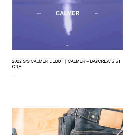
イラストレーター
コンテンツ・メディア制作会社
9
コンテンツ・メディア制作会社
フォント・フリーフォント / 書体
238
フォント・フリーフォント / 書体
レタリング・カリグラフィ・サイン・看板
31
レタリング・カリグラフィ・サイン・看板
編集・ライティング・コピーライター
19
2022 S/S CALMER DEBUT｜CALMER – BAYCREW’S ST
ORE
編集・ライティング・コピーライター
スタイリスト・ヘア＆メークアップ・プロップ・セット
18
デザイン
...
スタイリスト・ヘア＆メークアップ・プロップ・セット
映像・クリエイター・プロダクション
164
デザイン
映像・クリエイター・プロダクション
撮影スタジオ・撮影用小物・背景ボード・リース・レン
20
タル
撮影スタジオ・撮影用小物・背景ボード・リース・レン
コーダー・エンジニア・デベロッパー
136
タル