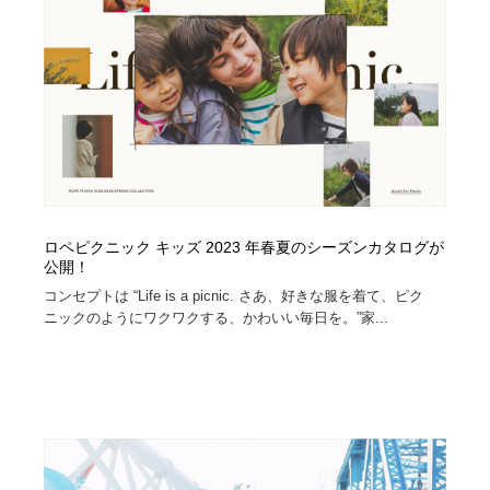
Drawing Software / お絵かきソフト・アプリ・ブラシ
ニュース・マガジン・メディア・SNS・YouTube
346
ニュース・マガジン・メディア・SNS・YouTube
ロペピクニック キッズ 2023 年春夏のシーズンカタログが
公開！
コンセプトは “Life is a picnic. さあ、好きな服を着て、ピク
ニックのようにワクワクする、かわいい毎日を。”家...