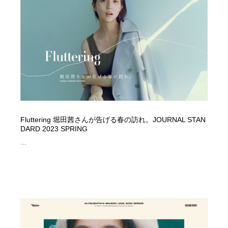
求人・採用・転職・就職・人材紹介
健康・医療・福祉・病院・歯医者・製薬・薬品
200
健康・医療・福祉・病院・歯医者・製薬・薬品
金融・銀行・投資・保険・M&A・商社
78
金融・銀行・投資・保険・M&A・商社
起業・事業支援・ボランティア・NPO
8
起業・事業支援・ボランティア・NPO
教育・スクール・保育・幼稚園・小中高・大学・専門学
173
校
教育・スクール・保育・幼稚園・小中高・大学・専門学
システム開発・IT・決済・アプリ・ソフトウェア
99
Fluttering 堀田茜さんが告げる春の訪れ。JOURNAL STAN
校
DARD 2023 SPRING
システム開発・IT・決済・アプリ・ソフトウェア
テクノロジー・AI・人工知能・スマートホーム・オンラ
...
74
イン
テクノロジー・AI・人工知能・スマートホーム・オンラ
日本伝統：着物・織物・舞踊・歌舞伎・茶道・華道・書
17
イン
道
日本伝統：着物・織物・舞踊・歌舞伎・茶道・華道・書
映画・アニメ・DVD・動画配信・放送・TV・ラジオ
65
道