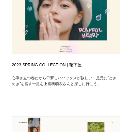
映画・アニメ・DVD・動画配信・放送・TV・ラジオ
音楽・アーティスト・楽器・舞台・演劇・ミュージカ
152
ル・ダンス
音楽・アーティスト・楽器・舞台・演劇・ミュージカ
芸能人・俳優・女優・タレント・モデル・芸能事務所
42
ル・ダンス
芸能人・俳優・女優・タレント・モデル・芸能事務所
キャンペーン・イベント・ワークショップ・コンペティ
77
ション
キャンペーン・イベント・ワークショップ・コンペティ
マッチングサービス
22
ション
2023 SPRING COLLECTION | 靴下屋
マッチングサービス
アート・芸術・美術館・美術展・博物館・ギャラリー
383
心浮き立つ春だから♡新しいソックスが欲しい！足元に“とき
めき”を宿す一足を上國料萌衣さんと探しに行こう。...
アート・芸術・美術館・美術展・博物館・ギャラリー
鉛筆画・木炭画・デッサン・クロッキー
15
鉛筆画・木炭画・デッサン・クロッキー
グラフィティ・Graffiti・ストリートアート
4
グラフィティ・Graffiti・ストリートアート
GWD スタッフお気に入り
201
GWD スタッフお気に入り
Drawing Software / お絵かきソフト・アプリ・ブラシ
11