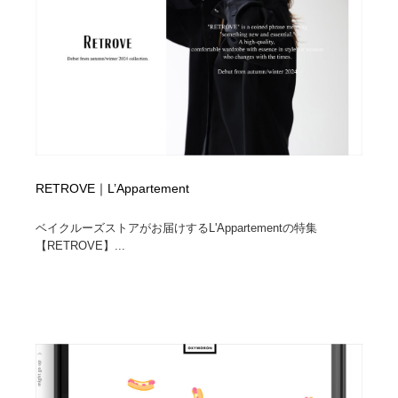
縫製・革製品・靴・鞄
55
縫製・革製品・靴・鞄
時計・腕時計
28
時計・腕時計
カメラ・レンズ
18
カメラ・レンズ
ジュエリー・装飾品
54
ジュエリー・装飾品
おもちゃ・ホビー・ゲーム
35
RETROVE｜L’Appartement
おもちゃ・ホビー・ゲーム
アニメーション・キャラクターデザイン
23
ベイクルーズストアがお届けするL'Appartementの特集
【RETROVE】...
アニメーション・キャラクターデザイン
建築・空間・工務店・内装・店舗・環境デザイン
276
建築・空間・工務店・内装・店舗・環境デザイン
建設・住宅・不動産・倉庫
197
建設・住宅・不動産・倉庫
オフィス・シェアオフィス・コワーキング・シェアス
46
ペース