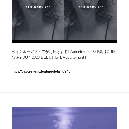
人気ランキング TOP100
業界別 登録Webサイト一覧
Web制作会社・プロダクション・デジタル
579
ベイクルーズストアがお届けするL'Appartementの特集【ORDI
Web制作会社・プロダクション・デジタル
フォトグラファー・カメラマン・写真
257
NARY JOY 2023 DEBUT for L’Appartement】
フォトグラファー・カメラマン・写真
広告・マーケティング・PR・企画・プロデュース
182
https://baycrews.jp/feature/detail/8946
広告・マーケティング・PR・企画・プロデュース
ブランディング・コンサルティング
151
ブランディング・コンサルティング
グラフィックデザイン・デザイン事務所
485
グラフィックデザイン・デザイン事務所
印刷・製本・包装・グッズ
43
印刷・製本・包装・グッズ
イラストレーター
160