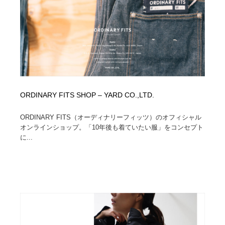
コーダー・エンジニア・デベロッパー
Javascript・WordPress・CSS・SEO・コーディング
97
Javascript・WordPress・CSS・SEO・コーディング
レンタルサーバー・クラウドサービス・ドメイン
10
レンタルサーバー・クラウドサービス・ドメイン
ネット通販・EC・オークション・フリマ
15
ネット通販・EC・オークション・フリマ
フリー素材・写真・モックアップ
41
ORDINARY FITS SHOP – YARD CO.,LTD.
フリー素材・写真・モックアップ
3D・CG・モーションデザイン
20
ORDINARY FITS（オーディナリーフィッツ）のオフィシャル
3D・CG・モーションデザイン
眼鏡・コンタクトレンズ・サングラス
30
オンラインショップ。「10年後も着ていたい服」をコンセプト
に...
眼鏡・コンタクトレンズ・サングラス
プロダクト・インテリア
139
プロダクト・インテリア
ライフスタイル・家具・生活雑貨・家電
320
ライフスタイル・家具・生活雑貨・家電
ネオンサイン・ネオン菅・オリジナル
7
ネオンサイン・ネオン菅・オリジナル