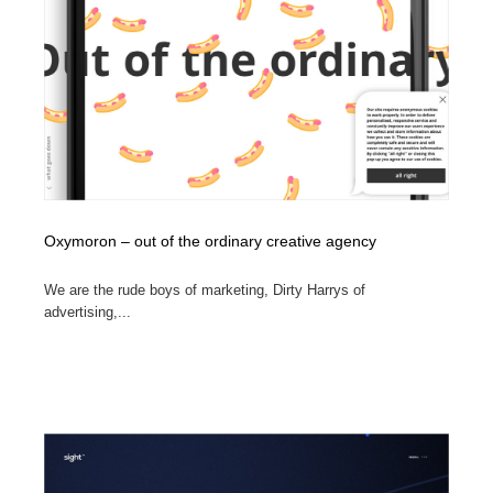
オフィス・シェアオフィス・コワーキング・シェアス
商業施設・商業ビル
33
ペース
商業施設・商業ビル
携帯電話・通信・サービス
15
携帯電話・通信・サービス
ファッション・洋服
511
ファッション・洋服
コスメ・化粧品・石鹸・シャンプー・ヘアケア・香水
220
コスメ・化粧品・石鹸・シャンプー・ヘアケア・香水
農業・林業・漁業・畜産・鉱業・燃料
54
Oxymoron – out of the ordinary creative agency
農業・林業・漁業・畜産・鉱業・燃料
食品・飲料・酒・菓子
444
We are the rude boys of marketing, Dirty Harrys of
advertising,...
食品・飲料・酒・菓子
飲食・レストラン・カフェ
181
飲食・レストラン・カフェ
植物・花・ガーデニング・造園
42
植物・花・ガーデニング・造園
陶芸・窯・ガラス・木工・手工芸
34