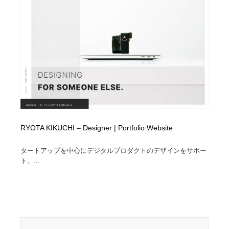
ホテル・旅館・温泉・銭湯・サウナ
旅行・観光・電車・航空会社
55
旅行・観光・電車・航空会社
アウトドア・キャンプ・登山
40
アウトドア・キャンプ・登山
スポーツ・スポーツ用品・トレーニング・ダイエット
71
スポーツ・スポーツ用品・トレーニング・ダイエット
ペット・トリミング
20
ペット・トリミング
ウェディング・結婚
38
RYOTA KIKUCHI – Designer | Portfolio Website
ウェディング・結婚
育児・ベイビー・玩具・絵本
27
タートアップを中心にデジタルプロダクトのデザインをサポー
育児・ベイビー・玩具・絵本
宗教・神社仏閣・禅・寺・神社
33
ト。...
宗教・神社仏閣・禅・寺・神社
法律・監査・税理士・弁護士・司法書士・行政
29
法律・監査・税理士・弁護士・司法書士・行政
求人・採用・転職・就職・人材紹介
379