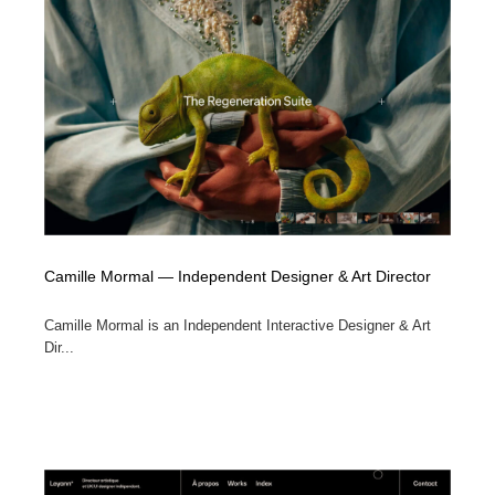
Drawing Software / お絵かきソフト・アプリ・ブラシ
ニュース・マガジン・メディア・SNS・YouTube
346
ニュース・マガジン・メディア・SNS・YouTube
Camille Mormal — Independent Designer & Art Director
Camille Mormal is an Independent Interactive Designer & Art
Dir...