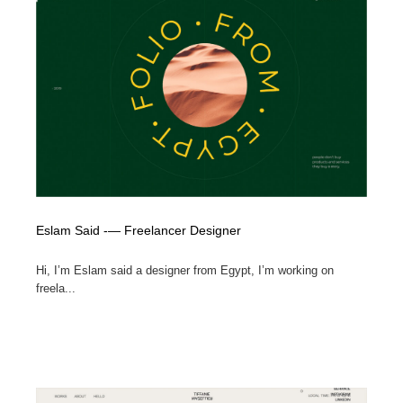
オフィス・シェアオフィス・コワーキング・シェアス
商業施設・商業ビル
33
ペース
商業施設・商業ビル
携帯電話・通信・サービス
15
携帯電話・通信・サービス
ファッション・洋服
511
ファッション・洋服
コスメ・化粧品・石鹸・シャンプー・ヘアケア・香水
220
コスメ・化粧品・石鹸・シャンプー・ヘアケア・香水
農業・林業・漁業・畜産・鉱業・燃料
54
農業・林業・漁業・畜産・鉱業・燃料
食品・飲料・酒・菓子
444
Eslam Said -— Freelancer Designer
Hi, I’m Eslam said a designer from Egypt, I’m working on
食品・飲料・酒・菓子
飲食・レストラン・カフェ
182
freela...
飲食・レストラン・カフェ
植物・花・ガーデニング・造園
42
植物・花・ガーデニング・造園
陶芸・窯・ガラス・木工・手工芸
34