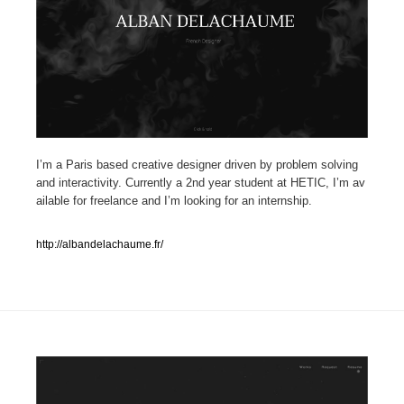
人気ランキング TOP100
業界別 登録Webサイト一覧
Web制作会社・プロダクション・デジタル
579
Web制作会社・プロダクション・デジタル
フォトグラファー・カメラマン・写真
257
I’m a Paris based creative designer driven by problem solving
and interactivity. Currently a 2nd year student at HETIC, I’m av
ailable for freelance and I’m looking for an internship.
フォトグラファー・カメラマン・写真
広告・マーケティング・PR・企画・プロデュース
182
http://albandelachaume.fr/
広告・マーケティング・PR・企画・プロデュース
ブランディング・コンサルティング
151
ブランディング・コンサルティング
グラフィックデザイン・デザイン事務所
485
グラフィックデザイン・デザイン事務所
印刷・製本・包装・グッズ
43
印刷・製本・包装・グッズ
イラストレーター
160