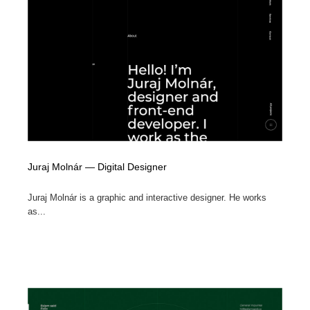
縫製・革製品・靴・鞄
55
縫製・革製品・靴・鞄
時計・腕時計
28
時計・腕時計
カメラ・レンズ
18
カメラ・レンズ
ジュエリー・装飾品
54
ジュエリー・装飾品
おもちゃ・ホビー・ゲーム
35
Juraj Molnár — Digital Designer
おもちゃ・ホビー・ゲーム
アニメーション・キャラクターデザイン
23
Juraj Molnár is a graphic and interactive designer. He works
アニメーション・キャラクターデザイン
建築・空間・工務店・内装・店舗・環境デザイン
276
as...
建築・空間・工務店・内装・店舗・環境デザイン
建設・住宅・不動産・倉庫
197
建設・住宅・不動産・倉庫
オフィス・シェアオフィス・コワーキング・シェアス
46
ペース