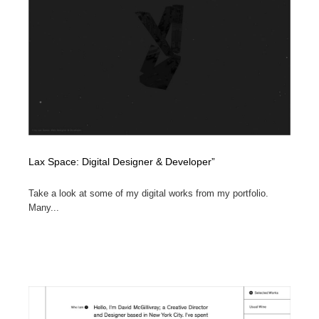
イラストレーター
コンテンツ・メディア制作会社
9
コンテンツ・メディア制作会社
フォント・フリーフォント / 書体
238
フォント・フリーフォント / 書体
レタリング・カリグラフィ・サイン・看板
31
レタリング・カリグラフィ・サイン・看板
編集・ライティング・コピーライター
19
編集・ライティング・コピーライター
スタイリスト・ヘア＆メークアップ・プロップ・セット
Lax Space: Digital Designer & Developer”
18
デザイン
Take a look at some of my digital works from my portfolio.
スタイリスト・ヘア＆メークアップ・プロップ・セット
映像・クリエイター・プロダクション
164
Many...
デザイン
映像・クリエイター・プロダクション
撮影スタジオ・撮影用小物・背景ボード・リース・レン
20
タル
撮影スタジオ・撮影用小物・背景ボード・リース・レン
コーダー・エンジニア・デベロッパー
136
タル