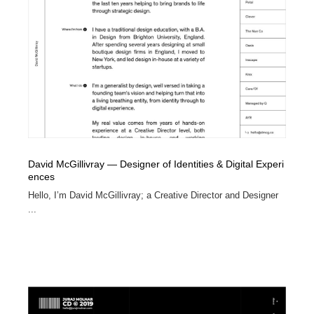
コーダー・エンジニア・デベロッパー
Javascript・WordPress・CSS・SEO・コーディング
97
Javascript・WordPress・CSS・SEO・コーディング
レンタルサーバー・クラウドサービス・ドメイン
10
レンタルサーバー・クラウドサービス・ドメイン
ネット通販・EC・オークション・フリマ
15
ネット通販・EC・オークション・フリマ
フリー素材・写真・モックアップ
41
フリー素材・写真・モックアップ
3D・CG・モーションデザイン
21
David McGillivray — Designer of Identities & Digital Experi
3D・CG・モーションデザイン
ences
眼鏡・コンタクトレンズ・サングラス
30
Hello, I’m David McGillivray; a Creative Director and Designer
...
眼鏡・コンタクトレンズ・サングラス
プロダクト・インテリア
139
プロダクト・インテリア
ライフスタイル・家具・生活雑貨・家電
321
ライフスタイル・家具・生活雑貨・家電
ネオンサイン・ネオン菅・オリジナル
7
ネオンサイン・ネオン菅・オリジナル