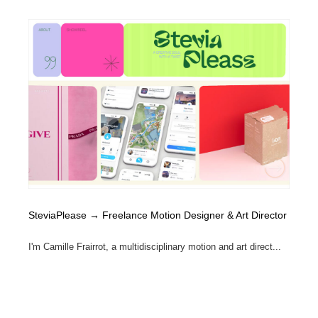
SteviaPlease → Freelance Motion Designer & Art Director
I'm Camille Frairrot, a multidisciplinary motion and art direct...