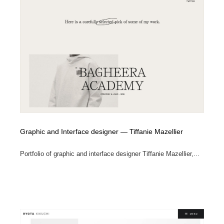
陶芸・窯・ガラス・木工・手工芸
材料：糸・布・紙・プラスチック・石・木材
38
材料：糸・布・紙・プラスチック・石・木材
工業・加工・技術・機械・電気
59
工業・加工・技術・機械・電気
宇宙
9
宇宙
日本の歴史・資料・伝統・将棋・囲碁
4
日本の歴史・資料・伝統・将棋・囲碁
動物園・水族館・公園・テーマパーク・アミューズメン
23
ト
Graphic and Interface designer — Tiffanie Mazellier
動物園・水族館・公園・テーマパーク・アミューズメン
書籍・本屋・出版・作家・小説家・脚本家
58
ト
Portfolio of graphic and interface designer Tiffanie Mazellier,...
書籍・本屋・出版・作家・小説家・脚本家
ヘアサロン・美容院・理髪店・エステ
60
ヘアサロン・美容院・理髪店・エステ
自動車・船・飛行機・交通・自転車
71
自動車・船・飛行機・交通・自転車
ホテル・旅館・温泉・銭湯・サウナ
149