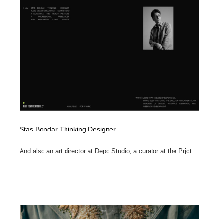
映画・アニメ・DVD・動画配信・放送・TV・ラジオ
音楽・アーティスト・楽器・舞台・演劇・ミュージカ
152
ル・ダンス
音楽・アーティスト・楽器・舞台・演劇・ミュージカ
芸能人・俳優・女優・タレント・モデル・芸能事務所
42
ル・ダンス
芸能人・俳優・女優・タレント・モデル・芸能事務所
キャンペーン・イベント・ワークショップ・コンペティ
77
ション
キャンペーン・イベント・ワークショップ・コンペティ
マッチングサービス
22
ション
マッチングサービス
アート・芸術・美術館・美術展・博物館・ギャラリー
383
Stas Bondar Thinking Designer
アート・芸術・美術館・美術展・博物館・ギャラリー
鉛筆画・木炭画・デッサン・クロッキー
15
And also an art director at Depo Studio, a curator at the Prjct...
鉛筆画・木炭画・デッサン・クロッキー
グラフィティ・Graffiti・ストリートアート
4
グラフィティ・Graffiti・ストリートアート
GWD スタッフお気に入り
201
GWD スタッフお気に入り
Drawing Software / お絵かきソフト・アプリ・ブラシ
11