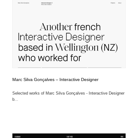
求人・採用・転職・就職・人材紹介
健康・医療・福祉・病院・歯医者・製薬・薬品
200
健康・医療・福祉・病院・歯医者・製薬・薬品
金融・銀行・投資・保険・M&A・商社
78
金融・銀行・投資・保険・M&A・商社
起業・事業支援・ボランティア・NPO
8
起業・事業支援・ボランティア・NPO
教育・スクール・保育・幼稚園・小中高・大学・専門学
173
校
教育・スクール・保育・幼稚園・小中高・大学・専門学
システム開発・IT・決済・アプリ・ソフトウェア
99
校
Marc Silva Gonçalves – Interactive Designer
システム開発・IT・決済・アプリ・ソフトウェア
テクノロジー・AI・人工知能・スマートホーム・オンラ
74
イン
Selected works of Marc Silva Gonçalves - Interactive Designer
b...
テクノロジー・AI・人工知能・スマートホーム・オンラ
日本伝統：着物・織物・舞踊・歌舞伎・茶道・華道・書
17
イン
道
日本伝統：着物・織物・舞踊・歌舞伎・茶道・華道・書
映画・アニメ・DVD・動画配信・放送・TV・ラジオ
65
道