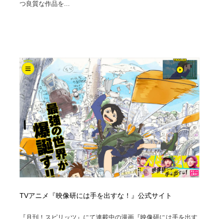
つ良質な作品を...
Drawing Software / お絵かきソフト・アプリ・ブラシ
ニュース・マガジン・メディア・SNS・YouTube
346
ニュース・マガジン・メディア・SNS・YouTube
TVアニメ『映像研には手を出すな！』公式サイト
『月刊！スピリッツ』にて連載中の漫画『映像研には手を出す