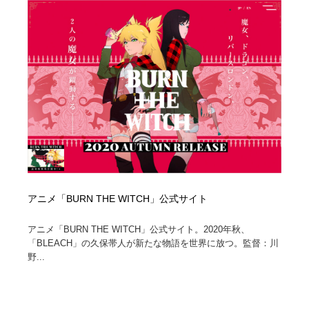
縫製・革製品・靴・鞄
55
縫製・革製品・靴・鞄
時計・腕時計
28
時計・腕時計
カメラ・レンズ
18
カメラ・レンズ
ジュエリー・装飾品
54
ジュエリー・装飾品
おもちゃ・ホビー・ゲーム
35
おもちゃ・ホビー・ゲーム
アニメーション・キャラクターデザイン
23
アニメ「BURN THE WITCH」公式サイト
アニメーション・キャラクターデザイン
建築・空間・工務店・内装・店舗・環境デザイン
276
アニメ「BURN THE WITCH」公式サイト。2020年秋、
建築・空間・工務店・内装・店舗・環境デザイン
建設・住宅・不動産・倉庫
197
「BLEACH」の久保帯人が新たな物語を世界に放つ。監督：川
野...
建設・住宅・不動産・倉庫
オフィス・シェアオフィス・コワーキング・シェアス
46
ペース