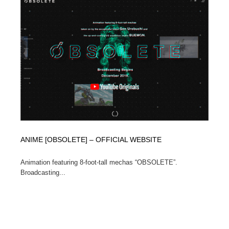
コーダー・エンジニア・デベロッパー
Javascript・WordPress・CSS・SEO・コーディング
97
Javascript・WordPress・CSS・SEO・コーディング
レンタルサーバー・クラウドサービス・ドメイン
10
レンタルサーバー・クラウドサービス・ドメイン
ネット通販・EC・オークション・フリマ
15
ネット通販・EC・オークション・フリマ
フリー素材・写真・モックアップ
41
フリー素材・写真・モックアップ
3D・CG・モーションデザイン
21
3D・CG・モーションデザイン
眼鏡・コンタクトレンズ・サングラス
30
ANIME [OBSOLETE] – OFFICIAL WEBSITE
眼鏡・コンタクトレンズ・サングラス
プロダクト・インテリア
139
Animation featuring 8-foot-tall mechas “OBSOLETE”.
Broadcasting...
プロダクト・インテリア
ライフスタイル・家具・生活雑貨・家電
320
ライフスタイル・家具・生活雑貨・家電
ネオンサイン・ネオン菅・オリジナル
7
ネオンサイン・ネオン菅・オリジナル