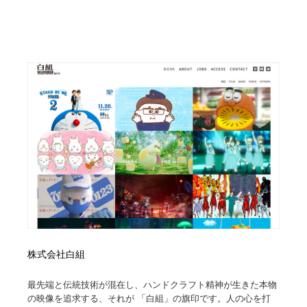
映画・アニメ・DVD・動画配信・放送・TV・ラジオ
音楽・アーティスト・楽器・舞台・演劇・ミュージカ
152
ル・ダンス
音楽・アーティスト・楽器・舞台・演劇・ミュージカ
芸能人・俳優・女優・タレント・モデル・芸能事務所
42
ル・ダンス
芸能人・俳優・女優・タレント・モデル・芸能事務所
キャンペーン・イベント・ワークショップ・コンペティ
77
ション
キャンペーン・イベント・ワークショップ・コンペティ
マッチングサービス
22
ション
マッチングサービス
アート・芸術・美術館・美術展・博物館・ギャラリー
383
アート・芸術・美術館・美術展・博物館・ギャラリー
鉛筆画・木炭画・デッサン・クロッキー
15
鉛筆画・木炭画・デッサン・クロッキー
グラフィティ・Graffiti・ストリートアート
4
株式会社白組
グラフィティ・Graffiti・ストリートアート
GWD スタッフお気に入り
201
最先端と伝統技術が混在し、ハンドクラフト精神が生きた本物
GWD スタッフお気に入り
Drawing Software / お絵かきソフト・アプリ・ブラシ
11
の映像を追求する、それが 「白組」の旗印です。人の心を打