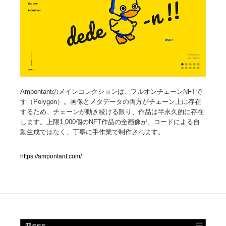
人気ランキング TOP100
業界別 登録Webサイト一覧
Web制作会社・プロダクション・デジタル
579
Web制作会社・プロダクション・デジタル
Ampontantのメインコレクションは、フルオンチェーンNFTで
フォトグラファー・カメラマン・写真
257
す（Polygon）。画像とメタデータの両方がチェーン上に存在
するため、チェーンが動き続ける限り、作品は半永久的に存在
フォトグラファー・カメラマン・写真
広告・マーケティング・PR・企画・プロデュース
182
します。上限1,000個のNFT作品の全画像が、コードによる自
動生成ではなく、丁寧に手作業で制作されます。
広告・マーケティング・PR・企画・プロデュース
ブランディング・コンサルティング
151
https://ampontant.com/
ブランディング・コンサルティング
グラフィックデザイン・デザイン事務所
485
グラフィックデザイン・デザイン事務所
印刷・製本・包装・グッズ
43
印刷・製本・包装・グッズ
イラストレーター
160