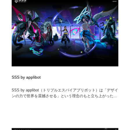
イラストレーター
コンテンツ・メディア制作会社
9
コンテンツ・メディア制作会社
フォント・フリーフォント / 書体
238
フォント・フリーフォント / 書体
レタリング・カリグラフィ・サイン・看板
31
レタリング・カリグラフィ・サイン・看板
編集・ライティング・コピーライター
19
編集・ライティング・コピーライター
スタイリスト・ヘア＆メークアップ・プロップ・セット
18
デザイン
SSS by applibot
スタイリスト・ヘア＆メークアップ・プロップ・セット
映像・クリエイター・プロダクション
164
デザイン
SSS by applibot（トリプルエスバイアプリボット）は「デザイ
ンの力で世界を震撼させる」という理念のもと立ち上がった...
映像・クリエイター・プロダクション
撮影スタジオ・撮影用小物・背景ボード・リース・レン
20
タル
撮影スタジオ・撮影用小物・背景ボード・リース・レン
コーダー・エンジニア・デベロッパー
136
タル