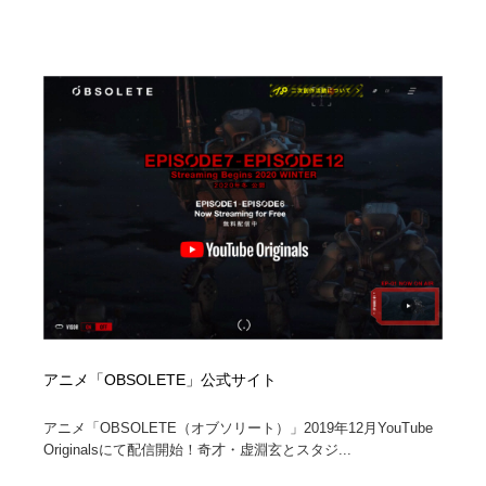
陶芸・窯・ガラス・木工・手工芸
材料：糸・布・紙・プラスチック・石・木材
38
材料：糸・布・紙・プラスチック・石・木材
工業・加工・技術・機械・電気
59
工業・加工・技術・機械・電気
宇宙
9
宇宙
日本の歴史・資料・伝統・将棋・囲碁
4
日本の歴史・資料・伝統・将棋・囲碁
動物園・水族館・公園・テーマパーク・アミューズメン
23
ト
動物園・水族館・公園・テーマパーク・アミューズメン
書籍・本屋・出版・作家・小説家・脚本家
58
ト
書籍・本屋・出版・作家・小説家・脚本家
ヘアサロン・美容院・理髪店・エステ
60
アニメ「OBSOLETE」公式サイト
ヘアサロン・美容院・理髪店・エステ
自動車・船・飛行機・交通・自転車
71
アニメ「OBSOLETE（オブソリート）」2019年12月YouTube
自動車・船・飛行機・交通・自転車
ホテル・旅館・温泉・銭湯・サウナ
149
Originalsにて配信開始！奇才・虚淵玄とスタジ...