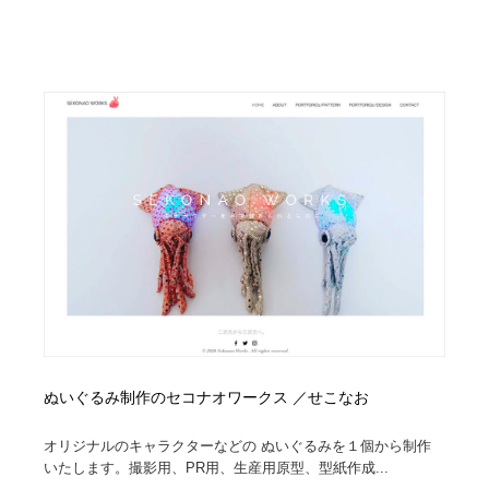
求人・採用・転職・就職・人材紹介
健康・医療・福祉・病院・歯医者・製薬・薬品
200
健康・医療・福祉・病院・歯医者・製薬・薬品
金融・銀行・投資・保険・M&A・商社
78
金融・銀行・投資・保険・M&A・商社
起業・事業支援・ボランティア・NPO
8
起業・事業支援・ボランティア・NPO
教育・スクール・保育・幼稚園・小中高・大学・専門学
173
校
教育・スクール・保育・幼稚園・小中高・大学・専門学
システム開発・IT・決済・アプリ・ソフトウェア
99
校
システム開発・IT・決済・アプリ・ソフトウェア
テクノロジー・AI・人工知能・スマートホーム・オンラ
74
イン
テクノロジー・AI・人工知能・スマートホーム・オンラ
日本伝統：着物・織物・舞踊・歌舞伎・茶道・華道・書
17
イン
道
ぬいぐるみ制作のセコナオワークス ／せこなお
日本伝統：着物・織物・舞踊・歌舞伎・茶道・華道・書
映画・アニメ・DVD・動画配信・放送・TV・ラジオ
65
オリジナルのキャラクターなどの ぬいぐるみを１個から制作
道
いたします。撮影用、PR用、生産用原型、型紙作成...