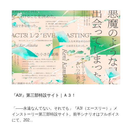
オフィス・シェアオフィス・コワーキング・シェアス
商業施設・商業ビル
33
ペース
商業施設・商業ビル
携帯電話・通信・サービス
15
携帯電話・通信・サービス
ファッション・洋服
511
ファッション・洋服
コスメ・化粧品・石鹸・シャンプー・ヘアケア・香水
220
コスメ・化粧品・石鹸・シャンプー・ヘアケア・香水
農業・林業・漁業・畜産・鉱業・燃料
54
農業・林業・漁業・畜産・鉱業・燃料
食品・飲料・酒・菓子
444
食品・飲料・酒・菓子
飲食・レストラン・カフェ
182
『A3!』第三部特設サイト｜Ａ３！
飲食・レストラン・カフェ
植物・花・ガーデニング・造園
42
「――永遠なんてない。それでも」『A3!（エースリー）』メ
インストーリー第三部特設サイト。前半シナリオはフルボイス
植物・花・ガーデニング・造園
陶芸・窯・ガラス・木工・手工芸
34
にて、202...