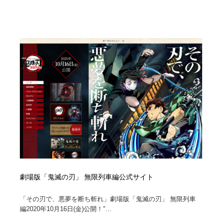
ホテル・旅館・温泉・銭湯・サウナ
旅行・観光・電車・航空会社
55
旅行・観光・電車・航空会社
アウトドア・キャンプ・登山
40
アウトドア・キャンプ・登山
スポーツ・スポーツ用品・トレーニング・ダイエット
71
スポーツ・スポーツ用品・トレーニング・ダイエット
ペット・トリミング
20
ペット・トリミング
ウェディング・結婚
38
ウェディング・結婚
育児・ベイビー・玩具・絵本
27
育児・ベイビー・玩具・絵本
宗教・神社仏閣・禅・寺・神社
33
宗教・神社仏閣・禅・寺・神社
劇場版「鬼滅の刃」 無限列車編公式サイト
法律・監査・税理士・弁護士・司法書士・行政
29
「その刃で、悪夢を断ち斬れ」劇場版「鬼滅の刃」 無限列車
法律・監査・税理士・弁護士・司法書士・行政
求人・採用・転職・就職・人材紹介
379
編2020年10月16日(金)公開！"...