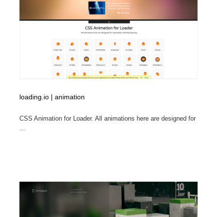
求人・採用・転職・就職・人材紹介
健康・医療・福祉・病院・歯医者・製薬・薬品
200
健康・医療・福祉・病院・歯医者・製薬・薬品
金融・銀行・投資・保険・M&A・商社
78
金融・銀行・投資・保険・M&A・商社
起業・事業支援・ボランティア・NPO
8
起業・事業支援・ボランティア・NPO
教育・スクール・保育・幼稚園・小中高・大学・専門学
173
校
loading.io | animation
教育・スクール・保育・幼稚園・小中高・大学・専門学
システム開発・IT・決済・アプリ・ソフトウェア
99
校
CSS Animation for Loader. All animations here are designed for
...
システム開発・IT・決済・アプリ・ソフトウェア
テクノロジー・AI・人工知能・スマートホーム・オンラ
74
イン
テクノロジー・AI・人工知能・スマートホーム・オンラ
日本伝統：着物・織物・舞踊・歌舞伎・茶道・華道・書
17
イン
道
日本伝統：着物・織物・舞踊・歌舞伎・茶道・華道・書
映画・アニメ・DVD・動画配信・放送・TV・ラジオ
65
道