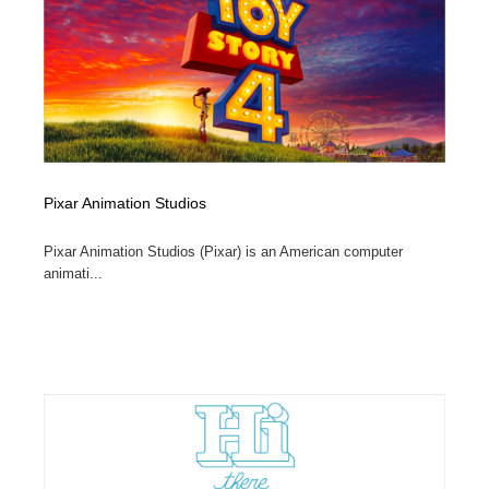
陶芸・窯・ガラス・木工・手工芸
材料：糸・布・紙・プラスチック・石・木材
38
材料：糸・布・紙・プラスチック・石・木材
工業・加工・技術・機械・電気
59
工業・加工・技術・機械・電気
宇宙
9
宇宙
日本の歴史・資料・伝統・将棋・囲碁
4
Pixar Animation Studios
日本の歴史・資料・伝統・将棋・囲碁
動物園・水族館・公園・テーマパーク・アミューズメン
23
ト
Pixar Animation Studios (Pixar) is an American computer
animati...
動物園・水族館・公園・テーマパーク・アミューズメン
書籍・本屋・出版・作家・小説家・脚本家
58
ト
書籍・本屋・出版・作家・小説家・脚本家
ヘアサロン・美容院・理髪店・エステ
60
ヘアサロン・美容院・理髪店・エステ
自動車・船・飛行機・交通・自転車
71
自動車・船・飛行機・交通・自転車
ホテル・旅館・温泉・銭湯・サウナ
149