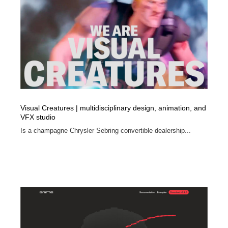
縫製・革製品・靴・鞄
55
縫製・革製品・靴・鞄
時計・腕時計
28
時計・腕時計
カメラ・レンズ
18
カメラ・レンズ
ジュエリー・装飾品
54
ジュエリー・装飾品
おもちゃ・ホビー・ゲーム
35
Visual Creatures | multidisciplinary design, animation, and
VFX studio
おもちゃ・ホビー・ゲーム
アニメーション・キャラクターデザイン
23
Is a champagne Chrysler Sebring convertible dealership...
アニメーション・キャラクターデザイン
建築・空間・工務店・内装・店舗・環境デザイン
276
建築・空間・工務店・内装・店舗・環境デザイン
建設・住宅・不動産・倉庫
197
建設・住宅・不動産・倉庫
オフィス・シェアオフィス・コワーキング・シェアス
46
ペース