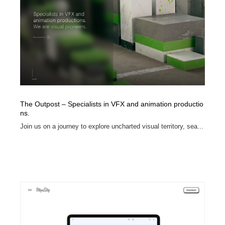
映画・アニメ・DVD・動画配信・放送・TV・ラジオ
音楽・アーティスト・楽器・舞台・演劇・ミュージカ
152
ル・ダンス
音楽・アーティスト・楽器・舞台・演劇・ミュージカ
芸能人・俳優・女優・タレント・モデル・芸能事務所
42
ル・ダンス
芸能人・俳優・女優・タレント・モデル・芸能事務所
キャンペーン・イベント・ワークショップ・コンペティ
77
ション
キャンペーン・イベント・ワークショップ・コンペティ
マッチングサービス
22
ション
The Outpost – Specialists in VFX and animation productio
ns.
マッチングサービス
アート・芸術・美術館・美術展・博物館・ギャラリー
383
Join us on a journey to explore uncharted visual territory, sea...
アート・芸術・美術館・美術展・博物館・ギャラリー
鉛筆画・木炭画・デッサン・クロッキー
15
鉛筆画・木炭画・デッサン・クロッキー
グラフィティ・Graffiti・ストリートアート
4
グラフィティ・Graffiti・ストリートアート
GWD スタッフお気に入り
201
GWD スタッフお気に入り
Drawing Software / お絵かきソフト・アプリ・ブラシ
11