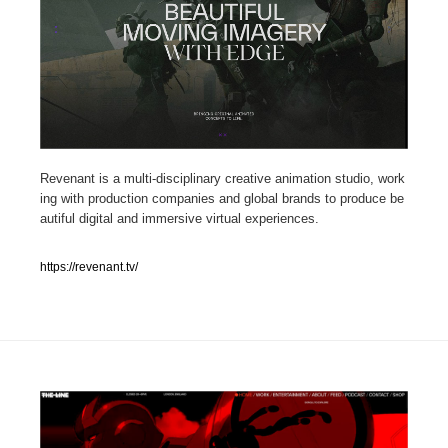
人気ランキング TOP100
業界別 登録Webサイト一覧
Web制作会社・プロダクション・デジタル
579
Revenant is a multi-disciplinary creative animation studio, work
Web制作会社・プロダクション・デジタル
フォトグラファー・カメラマン・写真
257
ing with production companies and global brands to produce be
autiful digital and immersive virtual experiences.
フォトグラファー・カメラマン・写真
広告・マーケティング・PR・企画・プロデュース
182
https://revenant.tv/
広告・マーケティング・PR・企画・プロデュース
ブランディング・コンサルティング
151
ブランディング・コンサルティング
グラフィックデザイン・デザイン事務所
485
グラフィックデザイン・デザイン事務所
印刷・製本・包装・グッズ
43
印刷・製本・包装・グッズ
イラストレーター
160