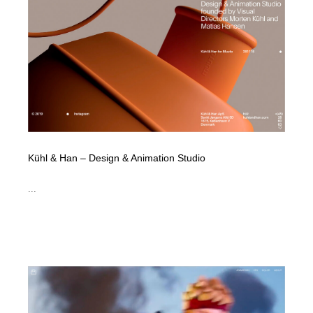
コーダー・エンジニア・デベロッパー
Javascript・WordPress・CSS・SEO・コーディング
97
Javascript・WordPress・CSS・SEO・コーディング
レンタルサーバー・クラウドサービス・ドメイン
10
レンタルサーバー・クラウドサービス・ドメイン
ネット通販・EC・オークション・フリマ
15
ネット通販・EC・オークション・フリマ
フリー素材・写真・モックアップ
41
フリー素材・写真・モックアップ
3D・CG・モーションデザイン
20
Kühl & Han – Design & Animation Studio
3D・CG・モーションデザイン
眼鏡・コンタクトレンズ・サングラス
30
...
眼鏡・コンタクトレンズ・サングラス
プロダクト・インテリア
139
プロダクト・インテリア
ライフスタイル・家具・生活雑貨・家電
320
ライフスタイル・家具・生活雑貨・家電
ネオンサイン・ネオン菅・オリジナル
7
ネオンサイン・ネオン菅・オリジナル