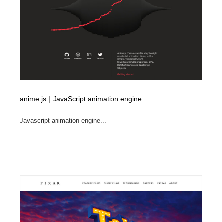
オフィス・シェアオフィス・コワーキング・シェアス
商業施設・商業ビル
33
ペース
商業施設・商業ビル
携帯電話・通信・サービス
15
携帯電話・通信・サービス
ファッション・洋服
511
ファッション・洋服
コスメ・化粧品・石鹸・シャンプー・ヘアケア・香水
220
anime.js｜JavaScript animation engine
コスメ・化粧品・石鹸・シャンプー・ヘアケア・香水
農業・林業・漁業・畜産・鉱業・燃料
54
Javascript animation engine...
農業・林業・漁業・畜産・鉱業・燃料
食品・飲料・酒・菓子
444
食品・飲料・酒・菓子
飲食・レストラン・カフェ
182
飲食・レストラン・カフェ
植物・花・ガーデニング・造園
42
植物・花・ガーデニング・造園
陶芸・窯・ガラス・木工・手工芸
34