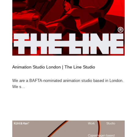
イラストレーター
コンテンツ・メディア制作会社
9
コンテンツ・メディア制作会社
フォント・フリーフォント / 書体
238
フォント・フリーフォント / 書体
レタリング・カリグラフィ・サイン・看板
31
レタリング・カリグラフィ・サイン・看板
編集・ライティング・コピーライター
19
Animation Studio London | The Line Studio
編集・ライティング・コピーライター
スタイリスト・ヘア＆メークアップ・プロップ・セット
18
デザイン
We are a BAFTA-nominated animation studio based in London.
We s...
スタイリスト・ヘア＆メークアップ・プロップ・セット
映像・クリエイター・プロダクション
164
デザイン
映像・クリエイター・プロダクション
撮影スタジオ・撮影用小物・背景ボード・リース・レン
20
タル
撮影スタジオ・撮影用小物・背景ボード・リース・レン
コーダー・エンジニア・デベロッパー
136
タル