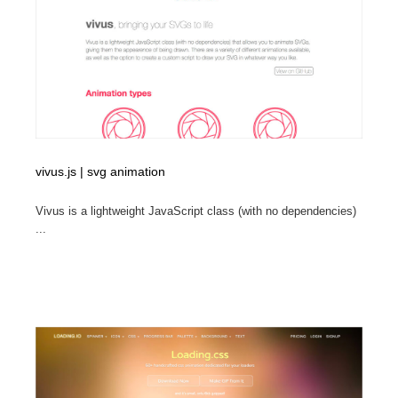
ホテル・旅館・温泉・銭湯・サウナ
旅行・観光・電車・航空会社
55
旅行・観光・電車・航空会社
アウトドア・キャンプ・登山
40
アウトドア・キャンプ・登山
スポーツ・スポーツ用品・トレーニング・ダイエット
71
スポーツ・スポーツ用品・トレーニング・ダイエット
ペット・トリミング
20
vivus.js | svg animation
ペット・トリミング
ウェディング・結婚
38
Vivus is a lightweight JavaScript class (with no dependencies)
...
ウェディング・結婚
育児・ベイビー・玩具・絵本
27
育児・ベイビー・玩具・絵本
宗教・神社仏閣・禅・寺・神社
33
宗教・神社仏閣・禅・寺・神社
法律・監査・税理士・弁護士・司法書士・行政
29
法律・監査・税理士・弁護士・司法書士・行政
求人・採用・転職・就職・人材紹介
379