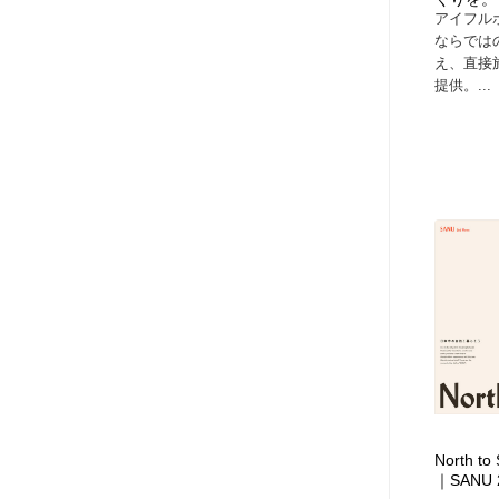
アイフル
ならでは
え、直接
提供。...
North
｜SANU 