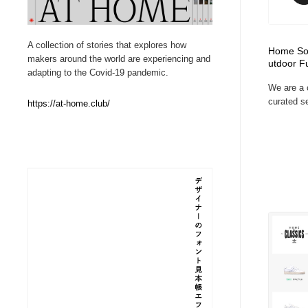
Web制作会社・プロダクション・デジタル
ブランディング・コンサルティング
151
A collection of stories that explores how
Home Soc
makers around the world are experiencing and
utdoor Fu
ブランディング・コンサルティング
イラストレーター
160
adapting to the Covid-19 pandemic.
We are a c
curated se
https://at-home.club/
イラストレーター
レタリング・カリグラフィ・サイン・看板
31
レタリング・カリグラフィ・サイン・看板
映像・クリエイター・プロダクション
164
映像・クリエイター・プロダクション
Javascript・WordPress・CSS・SEO・コーディング
97
Javascript・WordPress・CSS・SEO・コーディング
フリー素材・写真・モックアップ
41
フリー素材・写真・モックアップ
プロダクト・インテリア
139
プロダクト・インテリア
縫製・革製品・靴・鞄
55