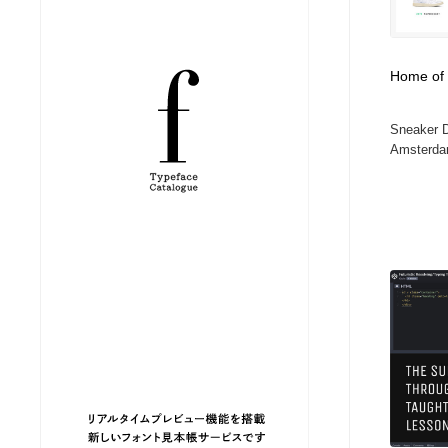
縫製・革製品・靴・鞄
ジュエリー・装飾品
54
Home of C
ジュエリー・装飾品
建築・空間・工務店・内装・店舗・環境デザイン
276
Sneaker D
建築・空間・工務店・内装・店舗・環境デザイン
商業施設・商業ビル
33
Amsterdam
商業施設・商業ビル
コスメ・化粧品・石鹸・シャンプー・ヘアケア・香水
220
コスメ・化粧品・石鹸・シャンプー・ヘアケア・香水
飲食・レストラン・カフェ
182
飲食・レストラン・カフェ
材料：糸・布・紙・プラスチック・石・木材
38
材料：糸・布・紙・プラスチック・石・木材
日本の歴史・資料・伝統・将棋・囲碁
4
日本の歴史・資料・伝統・将棋・囲碁
ヘアサロン・美容院・理髪店・エステ
60