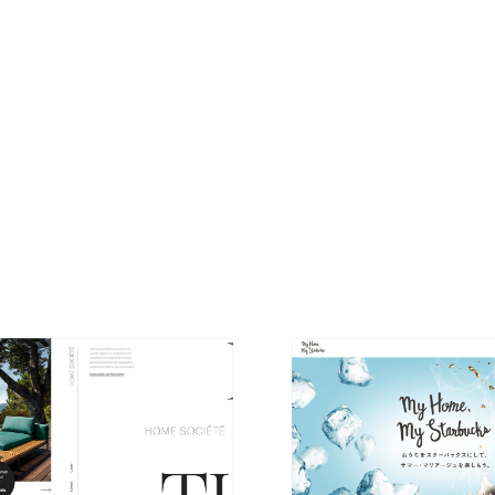
現役Webデザイナーによるコラム
15
現役Webデザイナーによるコラム
人気ランキング TOP100
人気ランキング TOP100
フォトグラファー・カメラマン・写真
257