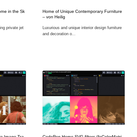
ホテル・旅館・温泉・銭湯・サウナ
スポーツ・スポーツ用品・トレーニング・ダイエット
71
me in the Sk
Home of Unique Contemporary Furniture
– von Heilig
スポーツ・スポーツ用品・トレーニング・ダイエット
育児・ベイビー・玩具・絵本
27
ing private jet
Luxurious and unique interior design furniture
and decoration o...
育児・ベイビー・玩具・絵本
求人・採用・転職・就職・人材紹介
379
求人・採用・転職・就職・人材紹介
起業・事業支援・ボランティア・NPO
8
起業・事業支援・ボランティア・NPO
テクノロジー・AI・人工知能・スマートホーム・オンライン
74
テクノロジー・AI・人工知能・スマートホーム・オンライン
音楽・アーティスト・楽器・舞台・演劇・ミュージカル・ダ
152
ンス
音楽・アーティスト・楽器・舞台・演劇・ミュージカル・ダ
マッチングサービス
22
ンス
マッチングサービス
グラフィティ・Graffiti・ストリートアート
4
e Image Tra
CodePen Home SVG filters (feColorMatri