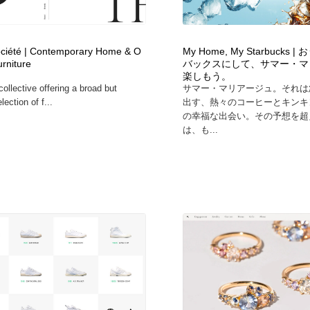
フォトグラファー・カメラマン・写真
グラフィックデザイン・デザイン事務所
485
iété | Contemporary Home & O
My Home, My Starbucks
rniture
バックスにして、サマー・マ
グラフィックデザイン・デザイン事務所
コンテンツ・メディア制作会社
9
楽しもう。
ollective offering a broad but
サマー・マリアージュ。それは
lection of f...
出す、熱々のコーヒーとキンキ
コンテンツ・メディア制作会社
編集・ライティング・コピーライター
19
の幸福な出会い。その予想を超
は、も...
編集・ライティング・コピーライター
撮影スタジオ・撮影用小物・背景ボード・リース・レンタル
20
撮影スタジオ・撮影用小物・背景ボード・リース・レンタル
レンタルサーバー・クラウドサービス・ドメイン
10
レンタルサーバー・クラウドサービス・ドメイン
3D・CG・モーションデザイン
20
3D・CG・モーションデザイン
ライフスタイル・家具・生活雑貨・家電
320
ライフスタイル・家具・生活雑貨・家電
時計・腕時計
28