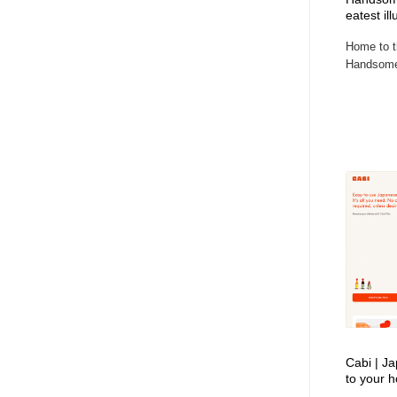
eatest ill
アート・芸術・美術館・美術展・博物館・ギャラリー
GWD スタッフお気に入り
201
Home to th
Handsome 
GWD スタッフお気に入り
Cabi | Ja
to your 