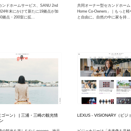
ンドホームサービス、SANU 2nd
共同オーナー型セカンドホーム「S
2024年末にかけて新たに19拠点が加
Home Co-Owners」｜もっ
0拠点・200室に拡...
と自由に。自然の中に家を持...
e（ゴーン） | 三浦・三崎の観光情
LEXUS ‐ VISIONARY（
ン
の観光を楽しむならgooone。地元
ビジョナリーは「未来像を見極