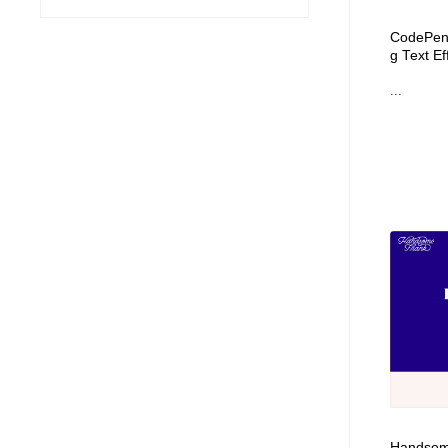
ヘアサロン・美容院・理髪店・エステ
旅行・観光・電車・航空会社
55
CodePen 
g Text E
旅行・観光・電車・航空会社
ペット・トリミング
20
...
ペット・トリミング
宗教・神社仏閣・禅・寺・神社
33
宗教・神社仏閣・禅・寺・神社
健康・医療・福祉・病院・歯医者・製薬・薬品
200
健康・医療・福祉・病院・歯医者・製薬・薬品
教育・スクール・保育・幼稚園・小中高・大学・専門学校
173
教育・スクール・保育・幼稚園・小中高・大学・専門学校
日本伝統：着物・織物・舞踊・歌舞伎・茶道・華道・書道
17
日本伝統：着物・織物・舞踊・歌舞伎・茶道・華道・書道
芸能人・俳優・女優・タレント・モデル・芸能事務所
42
芸能人・俳優・女優・タレント・モデル・芸能事務所
アート・芸術・美術館・美術展・博物館・ギャラリー
383
Handsome