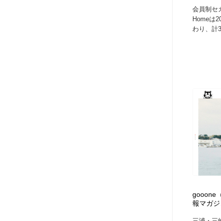
会員制セカ
Homeは
わり、計3
gooon
報マガジ
三浦・三崎