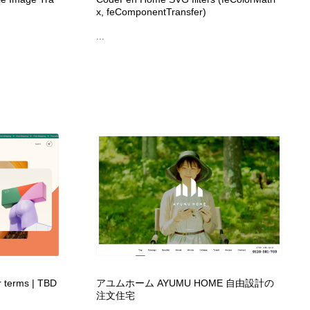
x, feComponentTransfer)
グラフィティ・Graffiti・ストリートアート
ニュース・マガジン・メディア・SNS・YouTube
346
...
ニュース・マガジン・メディア・SNS・YouTube
r terms | TBD
アユムホーム AYUMU HOME 自由設計の
注文住宅