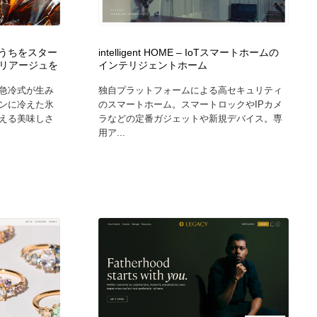
広告・マーケティング・PR・企画・プロデュース
印刷・製本・包装・グッズ
43
 | おうちをスター
intelligent HOME – IoTスマートホームの
リアージュを
インテリジェントホーム
印刷・製本・包装・グッズ
フォント・フリーフォント / 書体
238
急冷式が生み
独自プラットフォームによる高セキュリティ
ンに冷えた氷
のスマートホーム。スマートロックやIPカメ
フォント・フリーフォント / 書体
スタイリスト・ヘア＆メークアップ・プロップ・セットデザ
18
える美味しさ
ラなどの定番ガジェットや新規デバイス。専
イン
用ア...
スタイリスト・ヘア＆メークアップ・プロップ・セットデザ
コーダー・エンジニア・デベロッパー
136
イン
コーダー・エンジニア・デベロッパー
ネット通販・EC・オークション・フリマ
15
ネット通販・EC・オークション・フリマ
眼鏡・コンタクトレンズ・サングラス
30
眼鏡・コンタクトレンズ・サングラス
ネオンサイン・ネオン菅・オリジナル
7
ネオンサイン・ネオン菅・オリジナル
カメラ・レンズ
18