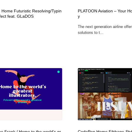
自動車・船・飛行機・交通・自転車
アウトドア・キャンプ・登山
40
Home Futuristic Resolving/Typin
PLATOON Aviation – Your Ho
ffect feat. GLaDOS
y
アウトドア・キャンプ・登山
ウェディング・結婚
38
The next generation airline offer
solutions to t...
ウェディング・結婚
法律・監査・税理士・弁護士・司法書士・行政
29
法律・監査・税理士・弁護士・司法書士・行政
金融・銀行・投資・保険・M&A・商社
78
金融・銀行・投資・保険・M&A・商社
システム開発・IT・決済・アプリ・ソフトウェア
99
システム開発・IT・決済・アプリ・ソフトウェア
映画・アニメ・DVD・動画配信・放送・TV・ラジオ
65
映画・アニメ・DVD・動画配信・放送・TV・ラジオ
キャンペーン・イベント・ワークショップ・コンペティショ
77
ン
キャンペーン・イベント・ワークショップ・コンペティショ
鉛筆画・木炭画・デッサン・クロッキー
15
ン
 Frank / Home to the world’s gr
CodePen Home Fibbage-Styl