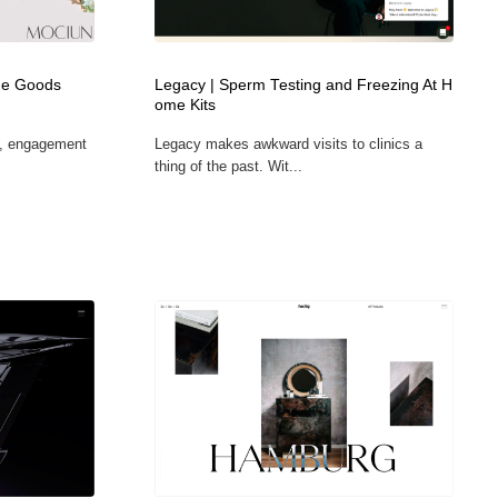
カメラ・レンズ
アニメーション・キャラクターデザイン
23
me Goods
Legacy | Sperm Testing and Freezing At H
アニメーション・キャラクターデザイン
オフィス・シェアオフィス・コワーキング・シェアスペース
46
ome Kits
gs, engagement
Legacy makes awkward visits to clinics a
オフィス・シェアオフィス・コワーキング・シェアスペース
ファッション・洋服
511
thing of the past. Wit...
ファッション・洋服
食品・飲料・酒・菓子
444
食品・飲料・酒・菓子
陶芸・窯・ガラス・木工・手工芸
34
陶芸・窯・ガラス・木工・手工芸
宇宙
9
宇宙
書籍・本屋・出版・作家・小説家・脚本家
58
書籍・本屋・出版・作家・小説家・脚本家
ホテル・旅館・温泉・銭湯・サウナ
149