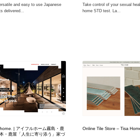
ersatile and easy to use Japanese
Take control of your sexual heal
s delivered...
home STD test. La...
lus home. | アイフルホーム霧島・鹿
Online Tile Store – Tisa Hom
本・鹿屋「人生に寄り添う」家づ