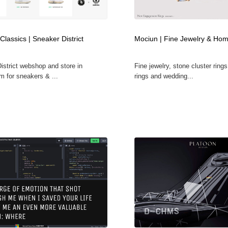
時計・腕時計
おもちゃ・ホビー・ゲーム
35
lassics | Sneaker District
Mociun | Fine Jewelry & Ho
おもちゃ・ホビー・ゲーム
建設・住宅・不動産・倉庫
197
istrict webshop and store in
Fine jewelry, stone cluster rin
建設・住宅・不動産・倉庫
携帯電話・通信・サービス
15
 for sneakers & ...
rings and wedding...
携帯電話・通信・サービス
農業・林業・漁業・畜産・鉱業・燃料
54
農業・林業・漁業・畜産・鉱業・燃料
植物・花・ガーデニング・造園
42
植物・花・ガーデニング・造園
工業・加工・技術・機械・電気
59
工業・加工・技術・機械・電気
動物園・水族館・公園・テーマパーク・アミューズメント
23
動物園・水族館・公園・テーマパーク・アミューズメント
自動車・船・飛行機・交通・自転車
71