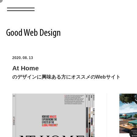
Good Web Design
2026年08月08日の登録サイト数は8550件です
2020. 08. 13
At Home
登録Webサイト全一覧
8550
のデザインに興味ある方にオススメのWebサイト
登録Webサイト全一覧!
ABOUT
ABOUT
業界別 登録Webサイト一覧
Web制作会社・プロダクション・デジタル
579