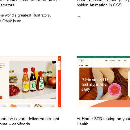
ustrators
nsition Animation in CSS
鉛筆画・木炭画・デッサン・クロッキー
Drawing Software / お絵かきソフト・アプリ・ブラシ
11
e world’s greatest illustrators.
...
Frank is an...
Drawing Software / お絵かきソフト・アプリ・ブラシ
panese flavors delivered straight
At-Home STD testing on you
home – cabifoods
Health