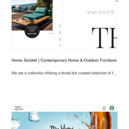
コーダー・エンジニア・デベロッパー
Javascript・WordPress・CSS・SEO・コーディング
97
Javascript・WordPress・CSS・SEO・コーディング
レンタルサーバー・クラウドサービス・ドメイン
10
レンタルサーバー・クラウドサービス・ドメイン
ネット通販・EC・オークション・フリマ
15
ネット通販・EC・オークション・フリマ
フリー素材・写真・モックアップ
41
フリー素材・写真・モックアップ
3D・CG・モーションデザイン
21
Home Société | Contemporary Home & Outdoor Furniture
3D・CG・モーションデザイン
眼鏡・コンタクトレンズ・サングラス
30
We are a collective offering a broad but curated selection of f...
眼鏡・コンタクトレンズ・サングラス
プロダクト・インテリア
139
プロダクト・インテリア
ライフスタイル・家具・生活雑貨・家電
321
ライフスタイル・家具・生活雑貨・家電
ネオンサイン・ネオン菅・オリジナル
7
ネオンサイン・ネオン菅・オリジナル