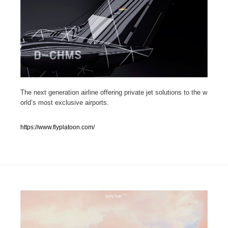
人気ランキング TOP100
業界別 登録Webサイト一覧
Web制作会社・プロダクション・デジタル
579
Web制作会社・プロダクション・デジタル
The next generation airline offering private jet solutions to the w
フォトグラファー・カメラマン・写真
257
orld’s most exclusive airports.
フォトグラファー・カメラマン・写真
広告・マーケティング・PR・企画・プロデュース
182
https://www.flyplatoon.com/
広告・マーケティング・PR・企画・プロデュース
ブランディング・コンサルティング
151
ブランディング・コンサルティング
グラフィックデザイン・デザイン事務所
485
グラフィックデザイン・デザイン事務所
印刷・製本・包装・グッズ
43
印刷・製本・包装・グッズ
イラストレーター
160