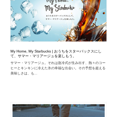
縫製・革製品・靴・鞄
55
縫製・革製品・靴・鞄
時計・腕時計
28
時計・腕時計
カメラ・レンズ
18
カメラ・レンズ
ジュエリー・装飾品
54
ジュエリー・装飾品
My Home, My Starbucks | おうちをスターバックスにし
おもちゃ・ホビー・ゲーム
35
て、サマー・マリアージュを楽しもう。
サマー・マリアージュ。それは急冷式が生み出す、熱々のコー
おもちゃ・ホビー・ゲーム
アニメーション・キャラクターデザイン
23
ヒーとキンキンに冷えた氷の幸福な出会い。その予想を超える
美味しさは、も...
アニメーション・キャラクターデザイン
建築・空間・工務店・内装・店舗・環境デザイン
276
建築・空間・工務店・内装・店舗・環境デザイン
建設・住宅・不動産・倉庫
197
建設・住宅・不動産・倉庫
オフィス・シェアオフィス・コワーキング・シェアス
46
ペース