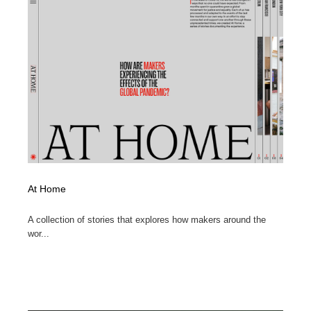
求人・採用・転職・就職・人材紹介
健康・医療・福祉・病院・歯医者・製薬・薬品
200
健康・医療・福祉・病院・歯医者・製薬・薬品
金融・銀行・投資・保険・M&A・商社
78
金融・銀行・投資・保険・M&A・商社
起業・事業支援・ボランティア・NPO
8
起業・事業支援・ボランティア・NPO
教育・スクール・保育・幼稚園・小中高・大学・専門学
173
校
教育・スクール・保育・幼稚園・小中高・大学・専門学
システム開発・IT・決済・アプリ・ソフトウェア
99
校
システム開発・IT・決済・アプリ・ソフトウェア
テクノロジー・AI・人工知能・スマートホーム・オンラ
At Home
74
イン
A collection of stories that explores how makers around the
wor...
テクノロジー・AI・人工知能・スマートホーム・オンラ
日本伝統：着物・織物・舞踊・歌舞伎・茶道・華道・書
17
イン
道
日本伝統：着物・織物・舞踊・歌舞伎・茶道・華道・書
映画・アニメ・DVD・動画配信・放送・TV・ラジオ
65
道