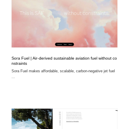
イラストレーター
コンテンツ・メディア制作会社
9
コンテンツ・メディア制作会社
フォント・フリーフォント / 書体
238
フォント・フリーフォント / 書体
レタリング・カリグラフィ・サイン・看板
31
レタリング・カリグラフィ・サイン・看板
編集・ライティング・コピーライター
19
Sora Fuel | Air-derived sustainable aviation fuel without co
nstraints
編集・ライティング・コピーライター
スタイリスト・ヘア＆メークアップ・プロップ・セット
18
デザイン
Sora Fuel makes affordable, scalable, carbon-negative jet fuel
...
スタイリスト・ヘア＆メークアップ・プロップ・セット
映像・クリエイター・プロダクション
164
デザイン
映像・クリエイター・プロダクション
撮影スタジオ・撮影用小物・背景ボード・リース・レン
20
タル
撮影スタジオ・撮影用小物・背景ボード・リース・レン
コーダー・エンジニア・デベロッパー
136
タル