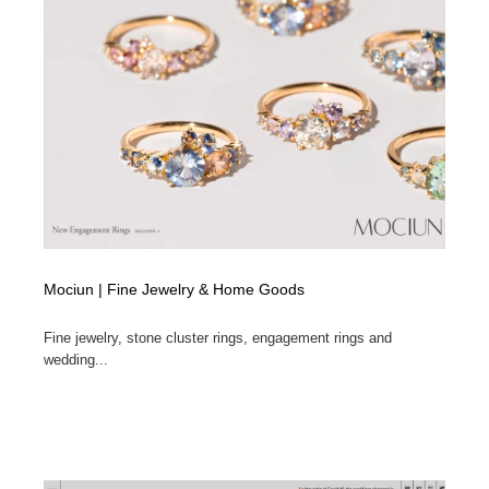
ホテル・旅館・温泉・銭湯・サウナ
旅行・観光・電車・航空会社
55
旅行・観光・電車・航空会社
アウトドア・キャンプ・登山
40
アウトドア・キャンプ・登山
スポーツ・スポーツ用品・トレーニング・ダイエット
71
スポーツ・スポーツ用品・トレーニング・ダイエット
ペット・トリミング
20
ペット・トリミング
ウェディング・結婚
38
ウェディング・結婚
育児・ベイビー・玩具・絵本
27
Mociun | Fine Jewelry & Home Goods
育児・ベイビー・玩具・絵本
宗教・神社仏閣・禅・寺・神社
33
Fine jewelry, stone cluster rings, engagement rings and
wedding...
宗教・神社仏閣・禅・寺・神社
法律・監査・税理士・弁護士・司法書士・行政
29
法律・監査・税理士・弁護士・司法書士・行政
求人・採用・転職・就職・人材紹介
379