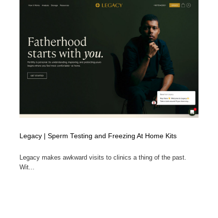
映画・アニメ・DVD・動画配信・放送・TV・ラジオ
音楽・アーティスト・楽器・舞台・演劇・ミュージカ
152
ル・ダンス
音楽・アーティスト・楽器・舞台・演劇・ミュージカ
芸能人・俳優・女優・タレント・モデル・芸能事務所
42
ル・ダンス
芸能人・俳優・女優・タレント・モデル・芸能事務所
キャンペーン・イベント・ワークショップ・コンペティ
77
ション
キャンペーン・イベント・ワークショップ・コンペティ
マッチングサービス
22
ション
マッチングサービス
アート・芸術・美術館・美術展・博物館・ギャラリー
383
Legacy | Sperm Testing and Freezing At Home Kits
アート・芸術・美術館・美術展・博物館・ギャラリー
鉛筆画・木炭画・デッサン・クロッキー
15
Legacy makes awkward visits to clinics a thing of the past.
鉛筆画・木炭画・デッサン・クロッキー
グラフィティ・Graffiti・ストリートアート
4
Wit...
グラフィティ・Graffiti・ストリートアート
GWD スタッフお気に入り
201
GWD スタッフお気に入り
Drawing Software / お絵かきソフト・アプリ・ブラシ
11