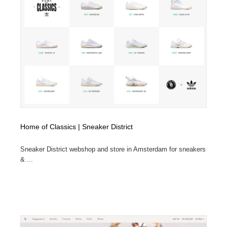
陶芸・窯・ガラス・木工・手工芸
材料：糸・布・紙・プラスチック・石・木材
38
材料：糸・布・紙・プラスチック・石・木材
工業・加工・技術・機械・電気
59
工業・加工・技術・機械・電気
宇宙
9
宇宙
日本の歴史・資料・伝統・将棋・囲碁
4
日本の歴史・資料・伝統・将棋・囲碁
動物園・水族館・公園・テーマパーク・アミューズメン
23
ト
Home of Classics | Sneaker District
動物園・水族館・公園・テーマパーク・アミューズメン
書籍・本屋・出版・作家・小説家・脚本家
58
ト
Sneaker District webshop and store in Amsterdam for sneakers
& ...
書籍・本屋・出版・作家・小説家・脚本家
ヘアサロン・美容院・理髪店・エステ
60
ヘアサロン・美容院・理髪店・エステ
自動車・船・飛行機・交通・自転車
71
自動車・船・飛行機・交通・自転車
ホテル・旅館・温泉・銭湯・サウナ
149