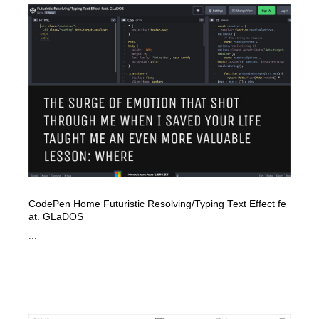
Drawing Software / お絵かきソフト・アプリ・ブラシ
ニュース・マガジン・メディア・SNS・YouTube
346
ニュース・マガジン・メディア・SNS・YouTube
CodePen Home Futuristic Resolving/Typing Text Effect fe
at. GLaDOS
...