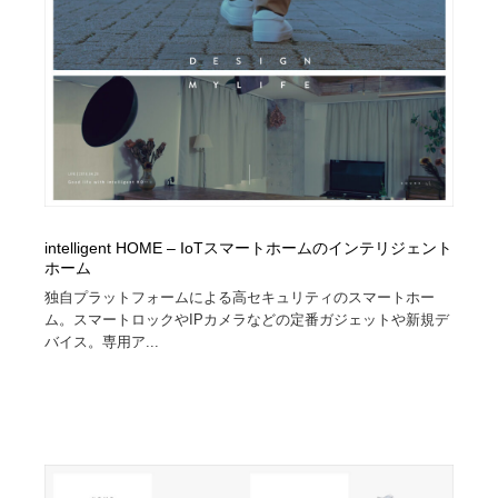
オフィス・シェアオフィス・コワーキング・シェアス
商業施設・商業ビル
33
ペース
商業施設・商業ビル
携帯電話・通信・サービス
15
携帯電話・通信・サービス
ファッション・洋服
511
ファッション・洋服
コスメ・化粧品・石鹸・シャンプー・ヘアケア・香水
220
コスメ・化粧品・石鹸・シャンプー・ヘアケア・香水
農業・林業・漁業・畜産・鉱業・燃料
54
intelligent HOME – IoTスマートホームのインテリジェント
ホーム
農業・林業・漁業・畜産・鉱業・燃料
食品・飲料・酒・菓子
444
独自プラットフォームによる高セキュリティのスマートホー
ム。スマートロックやIPカメラなどの定番ガジェットや新規デ
食品・飲料・酒・菓子
飲食・レストラン・カフェ
182
バイス。専用ア...
飲食・レストラン・カフェ
植物・花・ガーデニング・造園
42
植物・花・ガーデニング・造園
陶芸・窯・ガラス・木工・手工芸
34