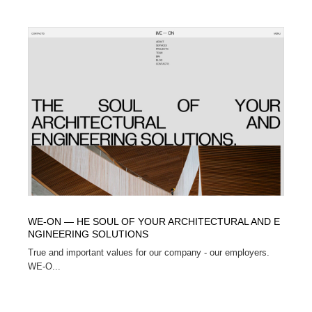
Drawing Software / お絵かきソフト・アプリ・ブラシ
ニュース・マガジン・メディア・SNS・YouTube
346
ニュース・マガジン・メディア・SNS・YouTube
WE-ON — HE SOUL OF YOUR ARCHITECTURAL AND E
NGINEERING SOLUTIONS
True and important values for our company - our employers.
WE-O...