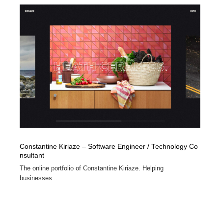
陶芸・窯・ガラス・木工・手工芸
材料：糸・布・紙・プラスチック・石・木材
38
材料：糸・布・紙・プラスチック・石・木材
工業・加工・技術・機械・電気
59
工業・加工・技術・機械・電気
宇宙
9
宇宙
日本の歴史・資料・伝統・将棋・囲碁
4
日本の歴史・資料・伝統・将棋・囲碁
動物園・水族館・公園・テーマパーク・アミューズメン
23
ト
動物園・水族館・公園・テーマパーク・アミューズメン
書籍・本屋・出版・作家・小説家・脚本家
58
ト
Constantine Kiriaze – Software Engineer / Technology Co
書籍・本屋・出版・作家・小説家・脚本家
nsultant
ヘアサロン・美容院・理髪店・エステ
60
The online portfolio of Constantine Kiriaze. Helping
businesses...
ヘアサロン・美容院・理髪店・エステ
自動車・船・飛行機・交通・自転車
71
自動車・船・飛行機・交通・自転車
ホテル・旅館・温泉・銭湯・サウナ
149