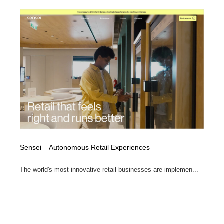
縫製・革製品・靴・鞄
55
縫製・革製品・靴・鞄
時計・腕時計
28
時計・腕時計
カメラ・レンズ
18
カメラ・レンズ
ジュエリー・装飾品
54
ジュエリー・装飾品
おもちゃ・ホビー・ゲーム
35
おもちゃ・ホビー・ゲーム
アニメーション・キャラクターデザイン
23
アニメーション・キャラクターデザイン
建築・空間・工務店・内装・店舗・環境デザイン
276
Sensei – Autonomous Retail Experiences
The world's most innovative retail businesses are implemen...
建築・空間・工務店・内装・店舗・環境デザイン
建設・住宅・不動産・倉庫
197
建設・住宅・不動産・倉庫
オフィス・シェアオフィス・コワーキング・シェアス
46
ペース