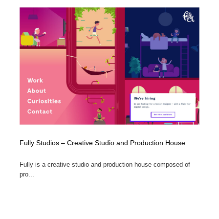
コーダー・エンジニア・デベロッパー
Javascript・WordPress・CSS・SEO・コーディング
97
Javascript・WordPress・CSS・SEO・コーディング
レンタルサーバー・クラウドサービス・ドメイン
10
レンタルサーバー・クラウドサービス・ドメイン
ネット通販・EC・オークション・フリマ
15
ネット通販・EC・オークション・フリマ
フリー素材・写真・モックアップ
41
フリー素材・写真・モックアップ
3D・CG・モーションデザイン
20
3D・CG・モーションデザイン
眼鏡・コンタクトレンズ・サングラス
30
Fully Studios – Creative Studio and Production House
眼鏡・コンタクトレンズ・サングラス
プロダクト・インテリア
139
Fully is a creative studio and production house composed of
プロダクト・インテリア
ライフスタイル・家具・生活雑貨・家電
320
pro...
ライフスタイル・家具・生活雑貨・家電
ネオンサイン・ネオン菅・オリジナル
7
ネオンサイン・ネオン菅・オリジナル