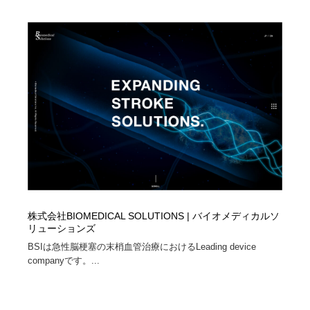
映画・アニメ・DVD・動画配信・放送・TV・ラジオ
音楽・アーティスト・楽器・舞台・演劇・ミュージカ
152
ル・ダンス
音楽・アーティスト・楽器・舞台・演劇・ミュージカ
芸能人・俳優・女優・タレント・モデル・芸能事務所
42
ル・ダンス
芸能人・俳優・女優・タレント・モデル・芸能事務所
キャンペーン・イベント・ワークショップ・コンペティ
77
ション
キャンペーン・イベント・ワークショップ・コンペティ
マッチングサービス
22
ション
マッチングサービス
アート・芸術・美術館・美術展・博物館・ギャラリー
383
アート・芸術・美術館・美術展・博物館・ギャラリー
鉛筆画・木炭画・デッサン・クロッキー
15
株式会社BIOMEDICAL SOLUTIONS | バイオメディカルソ
リューションズ
鉛筆画・木炭画・デッサン・クロッキー
グラフィティ・Graffiti・ストリートアート
4
BSIは急性脳梗塞の末梢血管治療におけるLeading device
companyです。...
グラフィティ・Graffiti・ストリートアート
GWD スタッフお気に入り
201
GWD スタッフお気に入り
Drawing Software / お絵かきソフト・アプリ・ブラシ
11