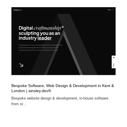
ホテル・旅館・温泉・銭湯・サウナ
旅行・観光・電車・航空会社
55
旅行・観光・電車・航空会社
アウトドア・キャンプ・登山
40
アウトドア・キャンプ・登山
スポーツ・スポーツ用品・トレーニング・ダイエット
71
スポーツ・スポーツ用品・トレーニング・ダイエット
ペット・トリミング
20
ペット・トリミング
ウェディング・結婚
38
ウェディング・結婚
育児・ベイビー・玩具・絵本
27
Bespoke Software, Web Design & Development in Kent &
育児・ベイビー・玩具・絵本
宗教・神社仏閣・禅・寺・神社
33
London | ainsley.dev®
Bespoke website design & development, in-house software
宗教・神社仏閣・禅・寺・神社
法律・監査・税理士・弁護士・司法書士・行政
29
from st...
法律・監査・税理士・弁護士・司法書士・行政
求人・採用・転職・就職・人材紹介
379