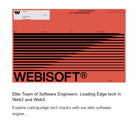
求人・採用・転職・就職・人材紹介
健康・医療・福祉・病院・歯医者・製薬・薬品
200
健康・医療・福祉・病院・歯医者・製薬・薬品
金融・銀行・投資・保険・M&A・商社
78
金融・銀行・投資・保険・M&A・商社
起業・事業支援・ボランティア・NPO
8
起業・事業支援・ボランティア・NPO
教育・スクール・保育・幼稚園・小中高・大学・専門学
173
校
教育・スクール・保育・幼稚園・小中高・大学・専門学
システム開発・IT・決済・アプリ・ソフトウェア
99
校
システム開発・IT・決済・アプリ・ソフトウェア
テクノロジー・AI・人工知能・スマートホーム・オンラ
74
イン
Elite Team of Software Engineers. Leading Edge tech in
Web2 and Web3.
テクノロジー・AI・人工知能・スマートホーム・オンラ
日本伝統：着物・織物・舞踊・歌舞伎・茶道・華道・書
17
Explore cutting-edge tech stacks with our elite software
イン
道
engine...
日本伝統：着物・織物・舞踊・歌舞伎・茶道・華道・書
映画・アニメ・DVD・動画配信・放送・TV・ラジオ
65
道