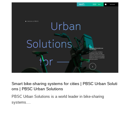
イラストレーター
コンテンツ・メディア制作会社
9
コンテンツ・メディア制作会社
フォント・フリーフォント / 書体
238
フォント・フリーフォント / 書体
レタリング・カリグラフィ・サイン・看板
31
レタリング・カリグラフィ・サイン・看板
編集・ライティング・コピーライター
19
編集・ライティング・コピーライター
スタイリスト・ヘア＆メークアップ・プロップ・セット
18
デザイン
Smart bike-sharing systems for cities | PBSC Urban Soluti
スタイリスト・ヘア＆メークアップ・プロップ・セット
映像・クリエイター・プロダクション
164
ons | PBSC Urban Solutions
デザイン
PBSC Urban Solutions is a world leader in bike-sharing
映像・クリエイター・プロダクション
撮影スタジオ・撮影用小物・背景ボード・リース・レン
20
systems....
タル
撮影スタジオ・撮影用小物・背景ボード・リース・レン
コーダー・エンジニア・デベロッパー
136
タル