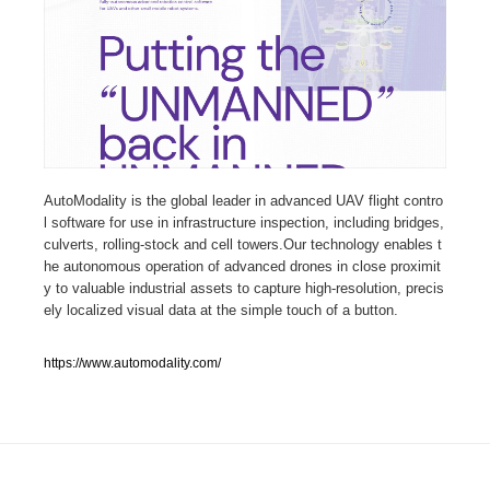
人気ランキング TOP100
業界別 登録Webサイト一覧
Web制作会社・プロダクション・デジタル
579
Web制作会社・プロダクション・デジタル
フォトグラファー・カメラマン・写真
257
AutoModality is the global leader in advanced UAV flight contro
l software for use in infrastructure inspection, including bridges,
culverts, rolling-stock and cell towers.Our technology enables t
フォトグラファー・カメラマン・写真
広告・マーケティング・PR・企画・プロデュース
182
he autonomous operation of advanced drones in close proximit
y to valuable industrial assets to capture high-resolution, precis
広告・マーケティング・PR・企画・プロデュース
ブランディング・コンサルティング
151
ely localized visual data at the simple touch of a button.
ブランディング・コンサルティング
グラフィックデザイン・デザイン事務所
485
https://www.automodality.com/
グラフィックデザイン・デザイン事務所
印刷・製本・包装・グッズ
43
印刷・製本・包装・グッズ
イラストレーター
160