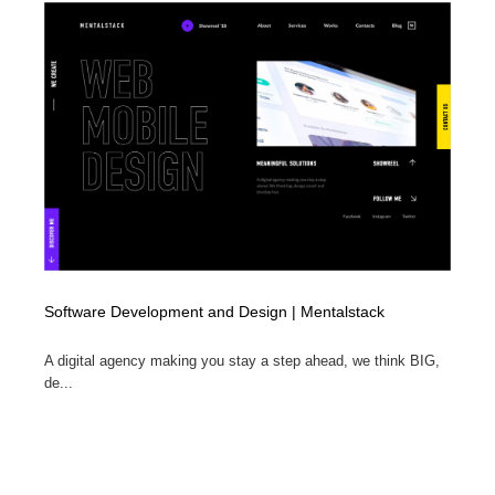
オフィス・シェアオフィス・コワーキング・シェアス
商業施設・商業ビル
33
ペース
商業施設・商業ビル
携帯電話・通信・サービス
15
携帯電話・通信・サービス
ファッション・洋服
511
ファッション・洋服
コスメ・化粧品・石鹸・シャンプー・ヘアケア・香水
220
コスメ・化粧品・石鹸・シャンプー・ヘアケア・香水
農業・林業・漁業・畜産・鉱業・燃料
54
農業・林業・漁業・畜産・鉱業・燃料
食品・飲料・酒・菓子
444
Software Development and Design | Mentalstack
食品・飲料・酒・菓子
飲食・レストラン・カフェ
182
A digital agency making you stay a step ahead, we think BIG,
de...
飲食・レストラン・カフェ
植物・花・ガーデニング・造園
42
植物・花・ガーデニング・造園
陶芸・窯・ガラス・木工・手工芸
34