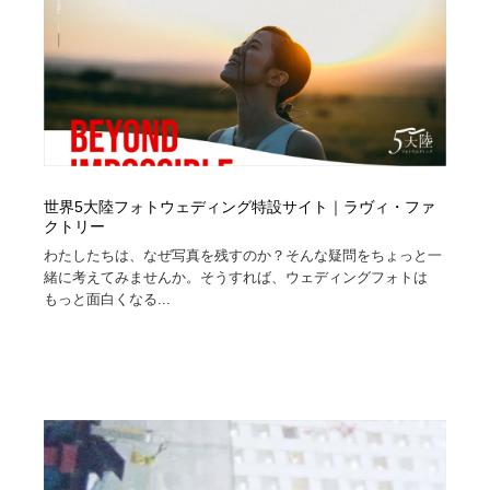
陶芸・窯・ガラス・木工・手工芸
材料：糸・布・紙・プラスチック・石・木材
38
材料：糸・布・紙・プラスチック・石・木材
工業・加工・技術・機械・電気
59
工業・加工・技術・機械・電気
宇宙
9
宇宙
日本の歴史・資料・伝統・将棋・囲碁
4
世界5大陸フォトウェディング特設サイト｜ラヴィ・ファ
日本の歴史・資料・伝統・将棋・囲碁
動物園・水族館・公園・テーマパーク・アミューズメン
クトリー
23
ト
わたしたちは、なぜ写真を残すのか？そんな疑問をちょっと一
緒に考えてみませんか。そうすれば、ウェディングフォトは
動物園・水族館・公園・テーマパーク・アミューズメン
書籍・本屋・出版・作家・小説家・脚本家
58
もっと面白くなる...
ト
書籍・本屋・出版・作家・小説家・脚本家
ヘアサロン・美容院・理髪店・エステ
60
ヘアサロン・美容院・理髪店・エステ
自動車・船・飛行機・交通・自転車
71
自動車・船・飛行機・交通・自転車
ホテル・旅館・温泉・銭湯・サウナ
149