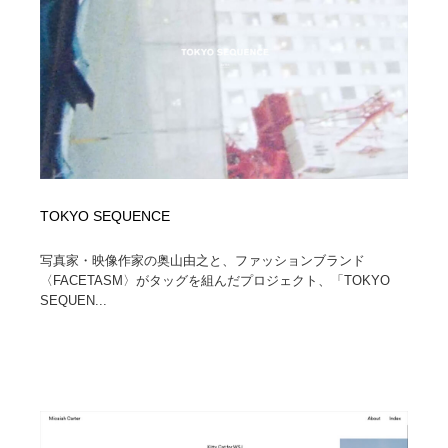
ホテル・旅館・温泉・銭湯・サウナ
旅行・観光・電車・航空会社
55
旅行・観光・電車・航空会社
アウトドア・キャンプ・登山
40
アウトドア・キャンプ・登山
スポーツ・スポーツ用品・トレーニング・ダイエット
71
スポーツ・スポーツ用品・トレーニング・ダイエット
ペット・トリミング
20
ペット・トリミング
ウェディング・結婚
38
TOKYO SEQUENCE
ウェディング・結婚
写真家・映像作家の奥山由之と、ファッションブランド
育児・ベイビー・玩具・絵本
27
〈FACETASM〉がタッグを組んだプロジェクト、「TOKYO
SEQUEN...
育児・ベイビー・玩具・絵本
宗教・神社仏閣・禅・寺・神社
33
宗教・神社仏閣・禅・寺・神社
法律・監査・税理士・弁護士・司法書士・行政
29
法律・監査・税理士・弁護士・司法書士・行政
求人・採用・転職・就職・人材紹介
379