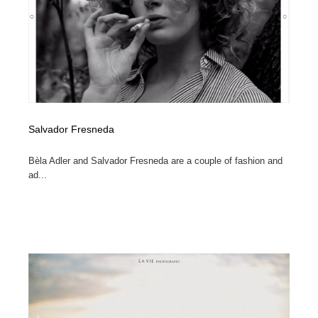
オフィス・シェアオフィス・コワーキング・シェアス
商業施設・商業ビル
33
ペース
商業施設・商業ビル
携帯電話・通信・サービス
15
携帯電話・通信・サービス
ファッション・洋服
511
ファッション・洋服
コスメ・化粧品・石鹸・シャンプー・ヘアケア・香水
220
Salvador Fresneda
コスメ・化粧品・石鹸・シャンプー・ヘアケア・香水
農業・林業・漁業・畜産・鉱業・燃料
54
Bèla Adler and Salvador Fresneda are a couple of fashion and
ad...
農業・林業・漁業・畜産・鉱業・燃料
食品・飲料・酒・菓子
444
食品・飲料・酒・菓子
飲食・レストラン・カフェ
181
飲食・レストラン・カフェ
植物・花・ガーデニング・造園
42
植物・花・ガーデニング・造園
陶芸・窯・ガラス・木工・手工芸
34