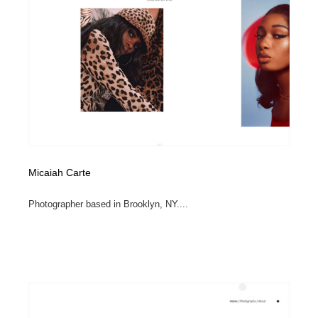
求人・採用・転職・就職・人材紹介
健康・医療・福祉・病院・歯医者・製薬・薬品
200
健康・医療・福祉・病院・歯医者・製薬・薬品
金融・銀行・投資・保険・M&A・商社
78
金融・銀行・投資・保険・M&A・商社
起業・事業支援・ボランティア・NPO
8
起業・事業支援・ボランティア・NPO
教育・スクール・保育・幼稚園・小中高・大学・専門学
173
校
教育・スクール・保育・幼稚園・小中高・大学・専門学
システム開発・IT・決済・アプリ・ソフトウェア
99
校
Micaiah Carte
システム開発・IT・決済・アプリ・ソフトウェア
テクノロジー・AI・人工知能・スマートホーム・オンラ
74
Photographer based in Brooklyn, NY....
イン
テクノロジー・AI・人工知能・スマートホーム・オンラ
日本伝統：着物・織物・舞踊・歌舞伎・茶道・華道・書
17
イン
道
日本伝統：着物・織物・舞踊・歌舞伎・茶道・華道・書
映画・アニメ・DVD・動画配信・放送・TV・ラジオ
65
道