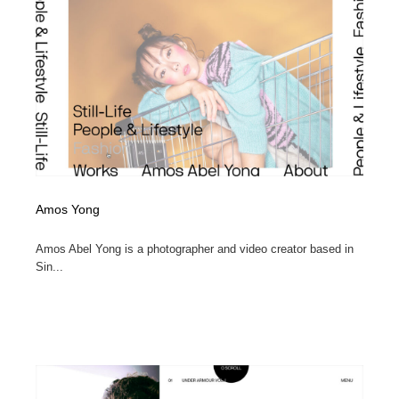
Drawing Software / お絵かきソフト・アプリ・ブラシ
ニュース・マガジン・メディア・SNS・YouTube
346
ニュース・マガジン・メディア・SNS・YouTube
Amos Yong
Amos Abel Yong is a photographer and video creator based in
Sin...