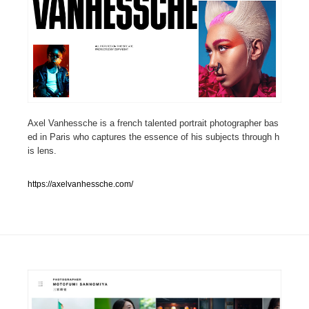
人気ランキング TOP100
業界別 登録Webサイト一覧
Web制作会社・プロダクション・デジタル
579
Axel Vanhessche is a french talented portrait photographer bas
Web制作会社・プロダクション・デジタル
フォトグラファー・カメラマン・写真
257
ed in Paris who captures the essence of his subjects through h
is lens.
フォトグラファー・カメラマン・写真
広告・マーケティング・PR・企画・プロデュース
182
https://axelvanhessche.com/
広告・マーケティング・PR・企画・プロデュース
ブランディング・コンサルティング
151
ブランディング・コンサルティング
グラフィックデザイン・デザイン事務所
485
グラフィックデザイン・デザイン事務所
印刷・製本・包装・グッズ
43
印刷・製本・包装・グッズ
イラストレーター
160