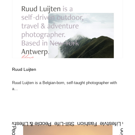
映画・アニメ・DVD・動画配信・放送・TV・ラジオ
音楽・アーティスト・楽器・舞台・演劇・ミュージカ
152
ル・ダンス
音楽・アーティスト・楽器・舞台・演劇・ミュージカ
芸能人・俳優・女優・タレント・モデル・芸能事務所
42
ル・ダンス
芸能人・俳優・女優・タレント・モデル・芸能事務所
キャンペーン・イベント・ワークショップ・コンペティ
77
ション
キャンペーン・イベント・ワークショップ・コンペティ
マッチングサービス
22
ション
Ruud Luijten
マッチングサービス
アート・芸術・美術館・美術展・博物館・ギャラリー
383
Ruud Luijten is a Belgian-born, self-taught photographer with
アート・芸術・美術館・美術展・博物館・ギャラリー
鉛筆画・木炭画・デッサン・クロッキー
15
a...
鉛筆画・木炭画・デッサン・クロッキー
グラフィティ・Graffiti・ストリートアート
4
グラフィティ・Graffiti・ストリートアート
GWD スタッフお気に入り
201
GWD スタッフお気に入り
Drawing Software / お絵かきソフト・アプリ・ブラシ
11