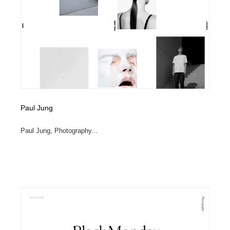
コーダー・エンジニア・デベロッパー
Javascript・WordPress・CSS・SEO・コーディング
97
Javascript・WordPress・CSS・SEO・コーディング
レンタルサーバー・クラウドサービス・ドメイン
10
レンタルサーバー・クラウドサービス・ドメイン
ネット通販・EC・オークション・フリマ
15
ネット通販・EC・オークション・フリマ
フリー素材・写真・モックアップ
41
フリー素材・写真・モックアップ
3D・CG・モーションデザイン
20
Paul Jung
3D・CG・モーションデザイン
眼鏡・コンタクトレンズ・サングラス
30
Paul Jung, Photography...
眼鏡・コンタクトレンズ・サングラス
プロダクト・インテリア
139
プロダクト・インテリア
ライフスタイル・家具・生活雑貨・家電
320
ライフスタイル・家具・生活雑貨・家電
ネオンサイン・ネオン菅・オリジナル
7
ネオンサイン・ネオン菅・オリジナル