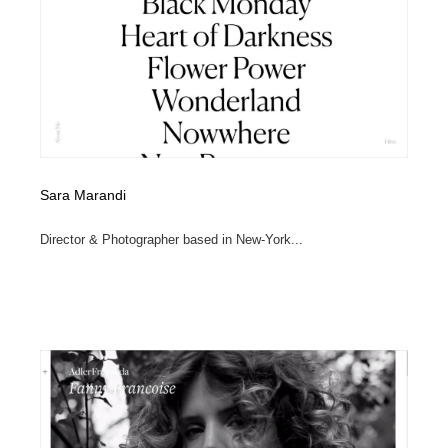
縫製・革製品・靴・鞄
55
縫製・革製品・靴・鞄
時計・腕時計
28
時計・腕時計
カメラ・レンズ
18
カメラ・レンズ
ジュエリー・装飾品
54
Sara Marandi
ジュエリー・装飾品
おもちゃ・ホビー・ゲーム
35
Director & Photographer based in New-York...
おもちゃ・ホビー・ゲーム
アニメーション・キャラクターデザイン
23
アニメーション・キャラクターデザイン
建築・空間・工務店・内装・店舗・環境デザイン
276
建築・空間・工務店・内装・店舗・環境デザイン
建設・住宅・不動産・倉庫
197
建設・住宅・不動産・倉庫
オフィス・シェアオフィス・コワーキング・シェアス
46
ペース