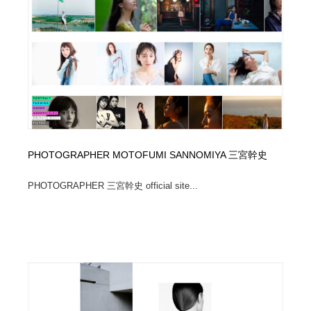
イラストレーター
コンテンツ・メディア制作会社
9
コンテンツ・メディア制作会社
フォント・フリーフォント / 書体
238
フォント・フリーフォント / 書体
レタリング・カリグラフィ・サイン・看板
31
レタリング・カリグラフィ・サイン・看板
編集・ライティング・コピーライター
19
編集・ライティング・コピーライター
スタイリスト・ヘア＆メークアップ・プロップ・セット
PHOTOGRAPHER MOTOFUMI SANNOMIYA 三宮幹史
18
デザイン
PHOTOGRAPHER 三宮幹史 official site...
スタイリスト・ヘア＆メークアップ・プロップ・セット
映像・クリエイター・プロダクション
164
デザイン
映像・クリエイター・プロダクション
撮影スタジオ・撮影用小物・背景ボード・リース・レン
20
タル
撮影スタジオ・撮影用小物・背景ボード・リース・レン
コーダー・エンジニア・デベロッパー
136
タル