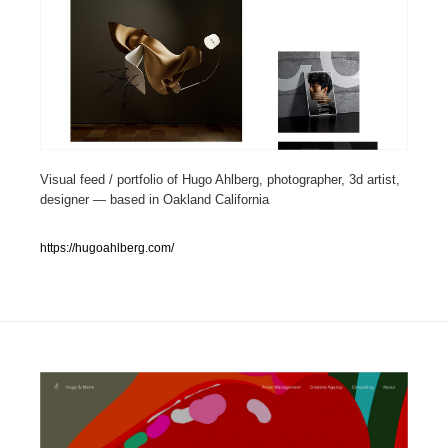
人気ランキング TOP100
業界別 登録Webサイト一覧
Web制作会社・プロダクション・デジタル
579
Visual feed / portfolio of Hugo Ahlberg, photographer, 3d artist,
Web制作会社・プロダクション・デジタル
フォトグラファー・カメラマン・写真
257
designer — based in Oakland California
フォトグラファー・カメラマン・写真
広告・マーケティング・PR・企画・プロデュース
182
https://hugoahlberg.com/
広告・マーケティング・PR・企画・プロデュース
ブランディング・コンサルティング
151
ブランディング・コンサルティング
グラフィックデザイン・デザイン事務所
485
グラフィックデザイン・デザイン事務所
印刷・製本・包装・グッズ
43
印刷・製本・包装・グッズ
イラストレーター
160