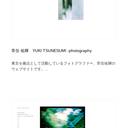
Drawing Software / お絵かきソフト・アプリ・ブラシ
ニュース・マガジン・メディア・SNS・YouTube
346
ニュース・マガジン・メディア・SNS・YouTube
常住 祐輝 YUKI TSUNESUMI -photography
東京を拠点として活動しているフォトグラファー、常住祐輝の
ウェブサイトです。...