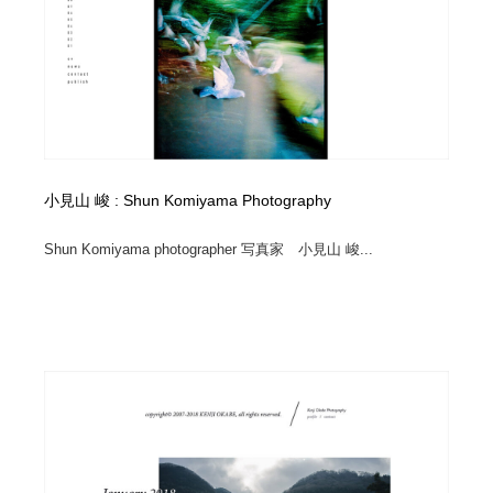
小見山 峻 : Shun Komiyama Photography
Shun Komiyama photographer 写真家 小見山 峻...