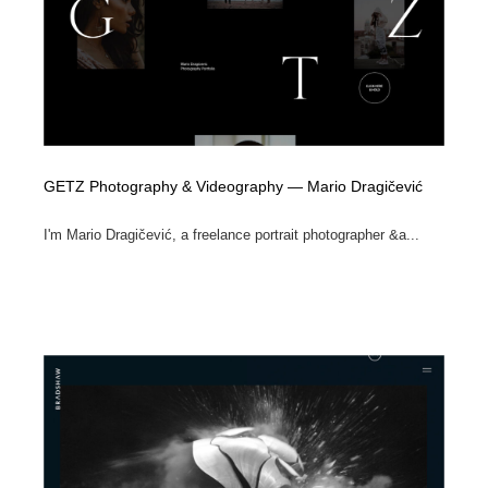
陶芸・窯・ガラス・木工・手工芸
材料：糸・布・紙・プラスチック・石・木材
38
材料：糸・布・紙・プラスチック・石・木材
工業・加工・技術・機械・電気
59
工業・加工・技術・機械・電気
宇宙
9
宇宙
日本の歴史・資料・伝統・将棋・囲碁
4
GETZ Photography & Videography — Mario Dragičević
日本の歴史・資料・伝統・将棋・囲碁
動物園・水族館・公園・テーマパーク・アミューズメン
23
I'm Mario Dragičević, a freelance portrait photographer &a...
ト
動物園・水族館・公園・テーマパーク・アミューズメン
書籍・本屋・出版・作家・小説家・脚本家
58
ト
書籍・本屋・出版・作家・小説家・脚本家
ヘアサロン・美容院・理髪店・エステ
60
ヘアサロン・美容院・理髪店・エステ
自動車・船・飛行機・交通・自転車
71
自動車・船・飛行機・交通・自転車
ホテル・旅館・温泉・銭湯・サウナ
149