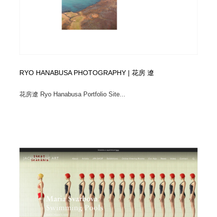
RYO HANABUSA PHOTOGRAPHY | 花房 遼
花房遼 Ryo Hanabusa Portfolio Site...