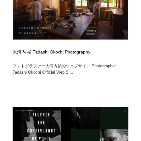
求人・採用・転職・就職・人材紹介
健康・医療・福祉・病院・歯医者・製薬・薬品
200
健康・医療・福祉・病院・歯医者・製薬・薬品
金融・銀行・投資・保険・M&A・商社
78
金融・銀行・投資・保険・M&A・商社
起業・事業支援・ボランティア・NPO
8
起業・事業支援・ボランティア・NPO
教育・スクール・保育・幼稚園・小中高・大学・専門学
173
大河内 禎 Tadashi Okochi Photography
校
フォトグラファー大河内禎のウェブサイト Photographer
教育・スクール・保育・幼稚園・小中高・大学・専門学
システム開発・IT・決済・アプリ・ソフトウェア
99
Tadashi Okochi Official Web Si...
校
システム開発・IT・決済・アプリ・ソフトウェア
テクノロジー・AI・人工知能・スマートホーム・オンラ
74
イン
テクノロジー・AI・人工知能・スマートホーム・オンラ
日本伝統：着物・織物・舞踊・歌舞伎・茶道・華道・書
17
イン
道
日本伝統：着物・織物・舞踊・歌舞伎・茶道・華道・書
映画・アニメ・DVD・動画配信・放送・TV・ラジオ
65
道