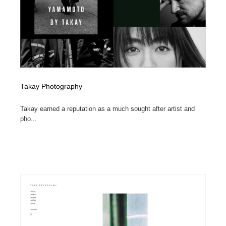
映画・アニメ・DVD・動画配信・放送・TV・ラジオ
音楽・アーティスト・楽器・舞台・演劇・ミュージカ
152
ル・ダンス
音楽・アーティスト・楽器・舞台・演劇・ミュージカ
芸能人・俳優・女優・タレント・モデル・芸能事務所
42
ル・ダンス
芸能人・俳優・女優・タレント・モデル・芸能事務所
キャンペーン・イベント・ワークショップ・コンペティ
77
ション
Takay Photography
キャンペーン・イベント・ワークショップ・コンペティ
マッチングサービス
22
ション
Takay earned a reputation as a much sought after artist and
pho...
マッチングサービス
アート・芸術・美術館・美術展・博物館・ギャラリー
383
アート・芸術・美術館・美術展・博物館・ギャラリー
鉛筆画・木炭画・デッサン・クロッキー
15
鉛筆画・木炭画・デッサン・クロッキー
グラフィティ・Graffiti・ストリートアート
4
グラフィティ・Graffiti・ストリートアート
GWD スタッフお気に入り
201
GWD スタッフお気に入り
Drawing Software / お絵かきソフト・アプリ・ブラシ
11