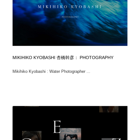
オフィス・シェアオフィス・コワーキング・シェアス
商業施設・商業ビル
33
ペース
商業施設・商業ビル
携帯電話・通信・サービス
15
携帯電話・通信・サービス
ファッション・洋服
511
ファッション・洋服
コスメ・化粧品・石鹸・シャンプー・ヘアケア・香水
220
MIKIHIKO KYOBASHI 杏橋幹彦： PHOTOGRAPHY
コスメ・化粧品・石鹸・シャンプー・ヘアケア・香水
農業・林業・漁業・畜産・鉱業・燃料
54
Mikihiko Kyobashi : Water Photographer ...
農業・林業・漁業・畜産・鉱業・燃料
食品・飲料・酒・菓子
444
食品・飲料・酒・菓子
飲食・レストラン・カフェ
182
飲食・レストラン・カフェ
植物・花・ガーデニング・造園
42
植物・花・ガーデニング・造園
陶芸・窯・ガラス・木工・手工芸
34