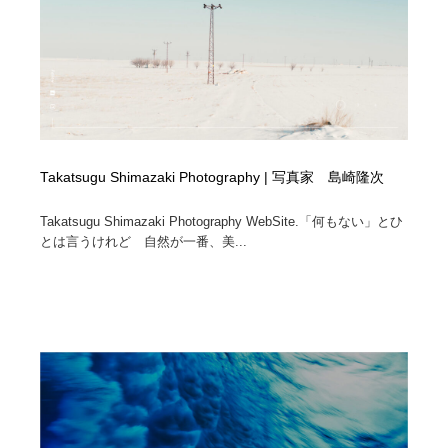
縫製・革製品・靴・鞄
55
縫製・革製品・靴・鞄
時計・腕時計
28
時計・腕時計
カメラ・レンズ
18
カメラ・レンズ
ジュエリー・装飾品
54
Takatsugu Shimazaki Photography | 写真家 島崎隆次
ジュエリー・装飾品
おもちゃ・ホビー・ゲーム
35
Takatsugu Shimazaki Photography WebSite.「何もない」とひ
とは言うけれど 自然が一番、美...
おもちゃ・ホビー・ゲーム
アニメーション・キャラクターデザイン
23
アニメーション・キャラクターデザイン
建築・空間・工務店・内装・店舗・環境デザイン
276
建築・空間・工務店・内装・店舗・環境デザイン
建設・住宅・不動産・倉庫
197
建設・住宅・不動産・倉庫
オフィス・シェアオフィス・コワーキング・シェアス
46
ペース