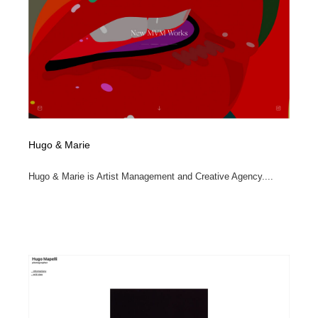
イラストレーター
コンテンツ・メディア制作会社
9
コンテンツ・メディア制作会社
フォント・フリーフォント / 書体
238
フォント・フリーフォント / 書体
レタリング・カリグラフィ・サイン・看板
31
レタリング・カリグラフィ・サイン・看板
編集・ライティング・コピーライター
19
Hugo & Marie
編集・ライティング・コピーライター
スタイリスト・ヘア＆メークアップ・プロップ・セット
18
デザイン
Hugo & Marie is Artist Management and Creative Agency....
スタイリスト・ヘア＆メークアップ・プロップ・セット
映像・クリエイター・プロダクション
164
デザイン
映像・クリエイター・プロダクション
撮影スタジオ・撮影用小物・背景ボード・リース・レン
20
タル
撮影スタジオ・撮影用小物・背景ボード・リース・レン
コーダー・エンジニア・デベロッパー
136
タル