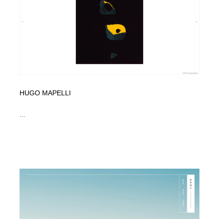
コーダー・エンジニア・デベロッパー
Javascript・WordPress・CSS・SEO・コーディング
97
Javascript・WordPress・CSS・SEO・コーディング
レンタルサーバー・クラウドサービス・ドメイン
10
レンタルサーバー・クラウドサービス・ドメイン
ネット通販・EC・オークション・フリマ
15
ネット通販・EC・オークション・フリマ
フリー素材・写真・モックアップ
41
HUGO MAPELLI
フリー素材・写真・モックアップ
3D・CG・モーションデザイン
21
...
3D・CG・モーションデザイン
眼鏡・コンタクトレンズ・サングラス
30
眼鏡・コンタクトレンズ・サングラス
プロダクト・インテリア
139
プロダクト・インテリア
ライフスタイル・家具・生活雑貨・家電
320
ライフスタイル・家具・生活雑貨・家電
ネオンサイン・ネオン菅・オリジナル
7
ネオンサイン・ネオン菅・オリジナル