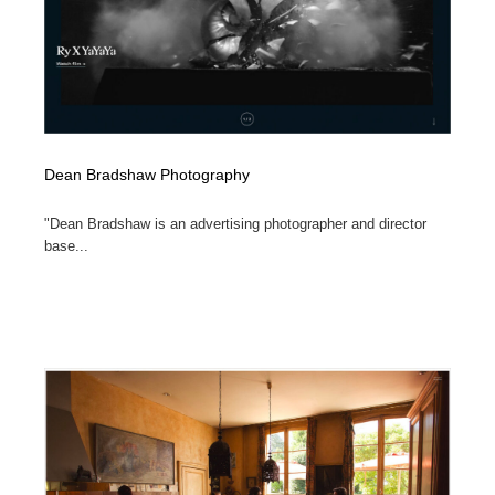
ホテル・旅館・温泉・銭湯・サウナ
旅行・観光・電車・航空会社
55
旅行・観光・電車・航空会社
アウトドア・キャンプ・登山
40
アウトドア・キャンプ・登山
スポーツ・スポーツ用品・トレーニング・ダイエット
71
Dean Bradshaw Photography
スポーツ・スポーツ用品・トレーニング・ダイエット
ペット・トリミング
20
"Dean Bradshaw is an advertising photographer and director
ペット・トリミング
ウェディング・結婚
38
base...
ウェディング・結婚
育児・ベイビー・玩具・絵本
27
育児・ベイビー・玩具・絵本
宗教・神社仏閣・禅・寺・神社
33
宗教・神社仏閣・禅・寺・神社
法律・監査・税理士・弁護士・司法書士・行政
29
法律・監査・税理士・弁護士・司法書士・行政
求人・採用・転職・就職・人材紹介
379