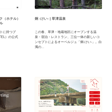
広告・マーケティング・PR・企画・プロデュース
印刷・製本・包装・グッズ
43
ランク（ホテル）
炯 -けい- | 草津温泉
ル
印刷・製本・包装・グッズ
フォント・フリーフォント / 書体
238
トに持つブ
この春、草津・地蔵地区にオープンする温
TEL）の公式
泉・宿泊・レストラン、三位一体の新しいコ
フォント・フリーフォント / 書体
スタイリスト・ヘア＆メークアップ・プロップ・セットデザ
18
ンセプトによるオーベルジュ「炯-けい-」。白
イン
濁の...
スタイリスト・ヘア＆メークアップ・プロップ・セットデザ
コーダー・エンジニア・デベロッパー
136
イン
コーダー・エンジニア・デベロッパー
ネット通販・EC・オークション・フリマ
15
ネット通販・EC・オークション・フリマ
眼鏡・コンタクトレンズ・サングラス
30
眼鏡・コンタクトレンズ・サングラス
ネオンサイン・ネオン菅・オリジナル
7
ネオンサイン・ネオン菅・オリジナル
カメラ・レンズ
18