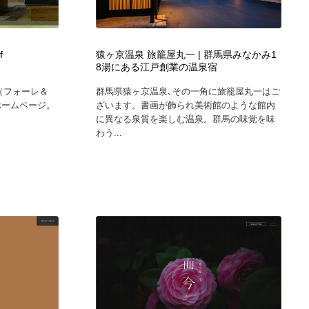
グラフィティ・Graffiti・ストリートアート
ニュース・マガジン・メディア・SNS・YouTube
346
ニュース・マガジン・メディア・SNS・YouTube
f
猿ヶ京温泉 旅籠屋丸一 | 群馬県みなかみ1
8湯にある江戸創業の温泉宿
1/f（フォーレ＆
群馬県猿ヶ京温泉､その一角に旅籠屋丸一はご
ホームページ。
ざいます。書画が飾られ美術館のような館内
に異なる泉質を楽しむ温泉。群馬の味覚を味
わう...