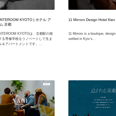
時計・腕時計
おもちゃ・ホビー・ゲーム
35
ANTEROOM KYOTO | ホテル ア
11 Mirrors Design Hotel Kiev
おもちゃ・ホビー・ゲーム
建設・住宅・不動産・倉庫
197
ム 京都
ANTEROOM KYOTOは、京都駅の南
11 Mirrors is a boutique, design
建設・住宅・不動産・倉庫
携帯電話・通信・サービス
15
する専修学校をリノベートして生ま
settled in Kyiv’s...
＆アパートメントです。...
携帯電話・通信・サービス
農業・林業・漁業・畜産・鉱業・燃料
54
農業・林業・漁業・畜産・鉱業・燃料
植物・花・ガーデニング・造園
42
植物・花・ガーデニング・造園
工業・加工・技術・機械・電気
59
工業・加工・技術・機械・電気
動物園・水族館・公園・テーマパーク・アミューズメント
23
動物園・水族館・公園・テーマパーク・アミューズメント
自動車・船・飛行機・交通・自転車
71