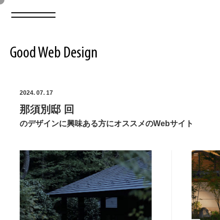
Good Web Design
2026年08月09日の登録サイト数は8551件です
2024. 07. 17
那須別邸 回
登録Webサイト全一覧
8551
のデザインに興味ある方にオススメのWebサイト
登録Webサイト全一覧!
ABOUT
ABOUT
業界別 登録Webサイト一覧
Web制作会社・プロダクション・デジタル
579