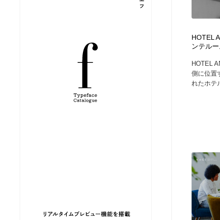
縫製・革製品・靴・鞄
ジュエリー・装飾品
54
HOTEL 
ジュエリー・装飾品
建築・空間・工務店・内装・店舗・環境デザイン
276
ンテルー
HOTEL 
建築・空間・工務店・内装・店舗・環境デザイン
商業施設・商業ビル
33
側に位置
れたホテル
商業施設・商業ビル
コスメ・化粧品・石鹸・シャンプー・ヘアケア・香水
220
コスメ・化粧品・石鹸・シャンプー・ヘアケア・香水
飲食・レストラン・カフェ
182
飲食・レストラン・カフェ
材料：糸・布・紙・プラスチック・石・木材
38
材料：糸・布・紙・プラスチック・石・木材
日本の歴史・資料・伝統・将棋・囲碁
4
日本の歴史・資料・伝統・将棋・囲碁
ヘアサロン・美容院・理髪店・エステ
60