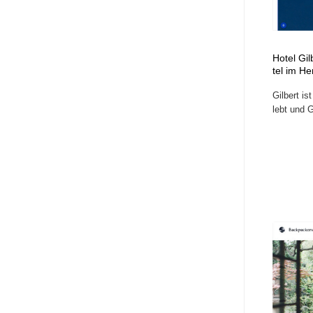
Hotel Gi
tel im H
Gilbert is
lebt und 