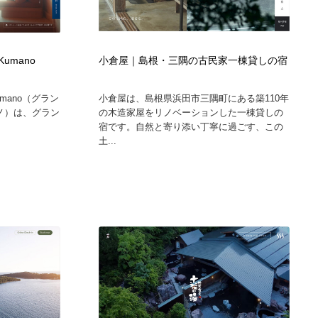
Kumano
小倉屋｜島根・三隅の古民家一棟貸しの宿
umano（グラン
小倉屋は、島根県浜田市三隅町にある築110年
ノ）は、グラン
の木造家屋をリノベーションした一棟貸しの
宿です。自然と寄り添い丁寧に過ごす、この
土...