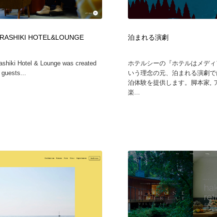
自動車・船・飛行機・交通・自転車
アウトドア・キャンプ・登山
40
URASHIKI HOTEL&LOUNGE
泊まれる演劇
アウトドア・キャンプ・登山
ウェディング・結婚
38
shiki Hotel & Lounge was created
ホテルシーの『ホテルはメディ
ウェディング・結婚
法律・監査・税理士・弁護士・司法書士・行政
29
 guests...
いう理念の元、泊まれる演劇で
泊体験を提供します。脚本家, ア
楽...
法律・監査・税理士・弁護士・司法書士・行政
金融・銀行・投資・保険・M&A・商社
78
金融・銀行・投資・保険・M&A・商社
システム開発・IT・決済・アプリ・ソフトウェア
99
システム開発・IT・決済・アプリ・ソフトウェア
映画・アニメ・DVD・動画配信・放送・TV・ラジオ
65
映画・アニメ・DVD・動画配信・放送・TV・ラジオ
キャンペーン・イベント・ワークショップ・コンペティショ
77
ン
キャンペーン・イベント・ワークショップ・コンペティショ
鉛筆画・木炭画・デッサン・クロッキー
15
ン