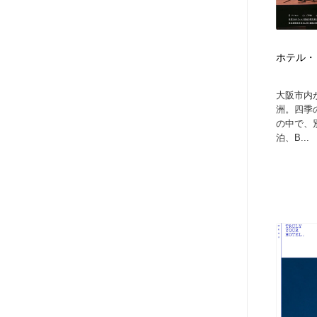
ホテル・
大阪市内
洲。四季
の中で、
泊、B...