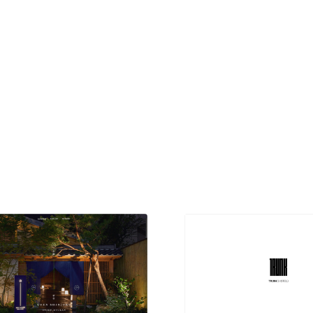
現役Webデザイナーによるコラム
15
現役Webデザイナーによるコラム
人気ランキング TOP100
人気ランキング TOP100
フォトグラファー・カメラマン・写真
257