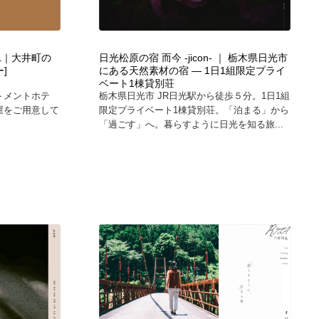
TEL｜大井町の
日光松原の宿 而今 -jicon- ｜ 栃木県日光市
]
にある天然素材の宿 — 1日1組限定プライ
ベート1棟貸別荘
トメントホテ
栃木県日光市 JR日光駅から徒歩５分。1日1組
屋をご用意して
限定プライベート1棟貸別荘。「泊まる」から
「過ごす」へ。暮らすように日光を知る旅...