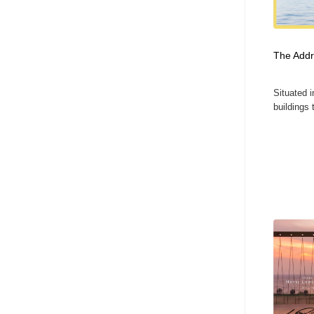
アート・芸術・美術館・美術展・博物館・ギャラリー
GWD スタッフお気に入り
201
GWD スタッフお気に入り
The Addr
Situated i
buildings 