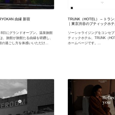
フォトグラファー・カメラマン・写真
グラフィックデザイン・デザイン事務所
485
 RYOKAN 由縁 新宿
TRUNK（HOTEL） – ト
｜東京渋谷のブティックホテ
グラフィックデザイン・デザイン事務所
コンテンツ・メディア制作会社
9
5月8日にグランドオープン。温泉旅館
ソーシャライジングをコンセプ
宿は、旅館が旅館たる由縁を研鑽し、
ティックホテル、TRUNK（HO
コンテンツ・メディア制作会社
編集・ライティング・コピーライター
19
館の過ごし方を体感いいただけ...
ホームページです。...
編集・ライティング・コピーライター
撮影スタジオ・撮影用小物・背景ボード・リース・レンタル
20
撮影スタジオ・撮影用小物・背景ボード・リース・レンタル
レンタルサーバー・クラウドサービス・ドメイン
10
レンタルサーバー・クラウドサービス・ドメイン
3D・CG・モーションデザイン
21
3D・CG・モーションデザイン
ライフスタイル・家具・生活雑貨・家電
320
ライフスタイル・家具・生活雑貨・家電
時計・腕時計
28