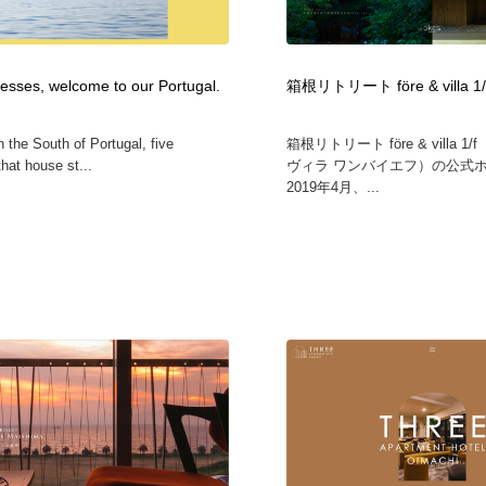
鉛筆画・木炭画・デッサン・クロッキー
Drawing Software / お絵かきソフト・アプリ・ブラシ
11
Drawing Software / お絵かきソフト・アプリ・ブラシ
esses, welcome to our Portugal.
箱根リトリート före & villa 1/
n the South of Portugal, five
箱根リトリート före & villa 
that house st...
ヴィラ ワンバイエフ）の公式
2019年4月、...