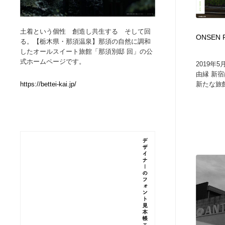
Web制作会社・プロダクション・デジタル
ブランディング・コンサルティング
151
土着という個性 創造し共生する そして回
ONSEN
る。【栃木県・那須温泉】那須の自然に調和
ブランディング・コンサルティング
イラストレーター
160
したオールスイート旅館「那須別邸 回」の公
式ホームページです。
2019年
由縁 新
イラストレーター
レタリング・カリグラフィ・サイン・看板
31
新たな旅
https://bettei-kai.jp/
レタリング・カリグラフィ・サイン・看板
映像・クリエイター・プロダクション
164
映像・クリエイター・プロダクション
Javascript・WordPress・CSS・SEO・コーディング
97
Javascript・WordPress・CSS・SEO・コーディング
フリー素材・写真・モックアップ
41
フリー素材・写真・モックアップ
プロダクト・インテリア
139
プロダクト・インテリア
縫製・革製品・靴・鞄
55