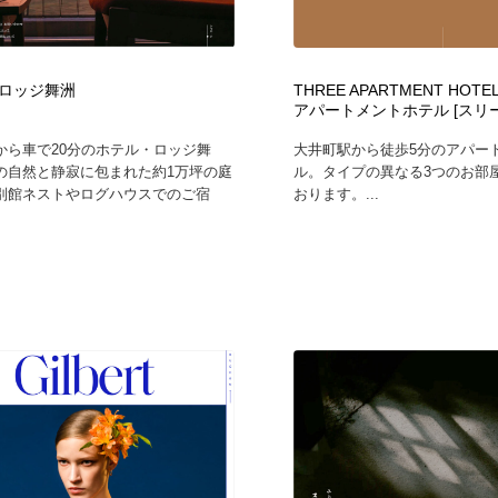
ロッジ舞洲
THREE APARTMENT HO
アパートメントホテル [スリー
から車で20分のホテル・ロッジ舞
大井町駅から徒歩5分のアパー
の自然と静寂に包まれた約1万坪の庭
ル。タイプの異なる3つのお部
別館ネストやログハウスでのご宿
おります。...