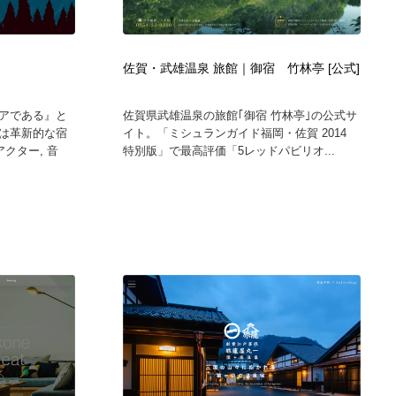
ホテル・旅館・温泉・銭湯・サウナ
スポーツ・スポーツ用品・トレーニング・ダイエット
71
佐賀・武雄温泉 旅館｜御宿 竹林亭 [公式]
スポーツ・スポーツ用品・トレーニング・ダイエット
育児・ベイビー・玩具・絵本
27
アである』と
佐賀県武雄温泉の旅館｢御宿 竹林亭｣の公式サ
育児・ベイビー・玩具・絵本
求人・採用・転職・就職・人材紹介
379
は革新的な宿
イト。「ミシュランガイド福岡・佐賀 2014
クター, 音
特別版」で最高評価「5レッドパビリオ...
求人・採用・転職・就職・人材紹介
起業・事業支援・ボランティア・NPO
8
起業・事業支援・ボランティア・NPO
テクノロジー・AI・人工知能・スマートホーム・オンライン
74
テクノロジー・AI・人工知能・スマートホーム・オンライン
音楽・アーティスト・楽器・舞台・演劇・ミュージカル・ダ
152
ンス
音楽・アーティスト・楽器・舞台・演劇・ミュージカル・ダ
マッチングサービス
22
ンス
マッチングサービス
グラフィティ・Graffiti・ストリートアート
4