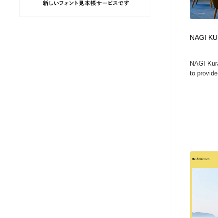
ヘアサロン・美容院・理髪店・エステ
旅行・観光・電車・航空会社
55
NAGI K
旅行・観光・電車・航空会社
ペット・トリミング
20
NAGI Kura
ペット・トリミング
宗教・神社仏閣・禅・寺・神社
33
to provide
宗教・神社仏閣・禅・寺・神社
健康・医療・福祉・病院・歯医者・製薬・薬品
200
健康・医療・福祉・病院・歯医者・製薬・薬品
教育・スクール・保育・幼稚園・小中高・大学・専門学校
173
教育・スクール・保育・幼稚園・小中高・大学・専門学校
日本伝統：着物・織物・舞踊・歌舞伎・茶道・華道・書道
17
日本伝統：着物・織物・舞踊・歌舞伎・茶道・華道・書道
芸能人・俳優・女優・タレント・モデル・芸能事務所
42
芸能人・俳優・女優・タレント・モデル・芸能事務所
アート・芸術・美術館・美術展・博物館・ギャラリー
383