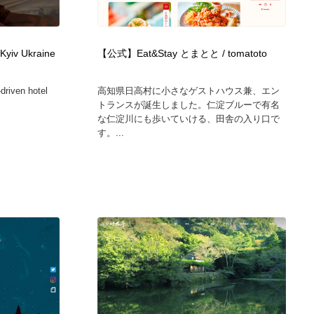
カメラ・レンズ
アニメーション・キャラクターデザイン
23
 Kyiv Ukraine
【公式】Eat&Stay とまとと / tomatoto
アニメーション・キャラクターデザイン
オフィス・シェアオフィス・コワーキング・シェアスペース
46
-driven hotel
高知県日高村に小さなゲストハウス兼、エン
オフィス・シェアオフィス・コワーキング・シェアスペース
ファッション・洋服
511
トランスが誕生しました。仁淀ブルーで有名
な仁淀川にも歩いていける、田舎の入り口で
す。...
ファッション・洋服
食品・飲料・酒・菓子
444
食品・飲料・酒・菓子
陶芸・窯・ガラス・木工・手工芸
34
陶芸・窯・ガラス・木工・手工芸
宇宙
9
宇宙
書籍・本屋・出版・作家・小説家・脚本家
58
書籍・本屋・出版・作家・小説家・脚本家
ホテル・旅館・温泉・銭湯・サウナ
149