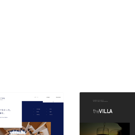
現役Webデザイナーによるコラム
15
現役Webデザイナーによるコラム
人気ランキング TOP100
人気ランキング TOP100
フォトグラファー・カメラマン・写真
257