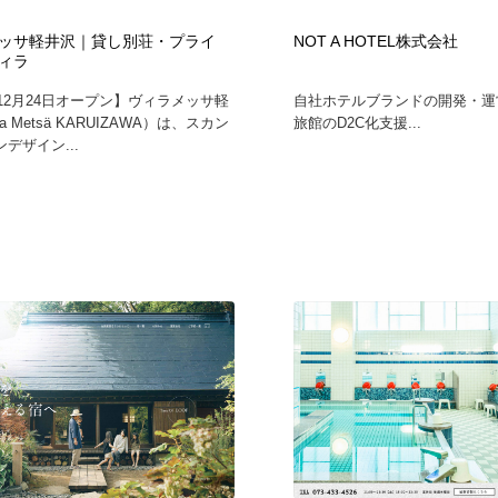
自動車・船・飛行機・交通・自転車
アウトドア・キャンプ・登山
40
ッサ軽井沢｜貸し別荘・プライ
NOT A HOTEL株式会社
ィラ
アウトドア・キャンプ・登山
ウェディング・結婚
38
年12月24日オープン】ヴィラメッサ軽
自社ホテルブランドの開発・運
la Metsä KARUIZAWA）は、スカン
旅館のD2C化支援...
デザイン...
ウェディング・結婚
法律・監査・税理士・弁護士・司法書士・行政
29
法律・監査・税理士・弁護士・司法書士・行政
金融・銀行・投資・保険・M&A・商社
78
金融・銀行・投資・保険・M&A・商社
システム開発・IT・決済・アプリ・ソフトウェア
99
システム開発・IT・決済・アプリ・ソフトウェア
映画・アニメ・DVD・動画配信・放送・TV・ラジオ
65
映画・アニメ・DVD・動画配信・放送・TV・ラジオ
キャンペーン・イベント・ワークショップ・コンペティショ
77
ン
キャンペーン・イベント・ワークショップ・コンペティショ
鉛筆画・木炭画・デッサン・クロッキー
15
ン