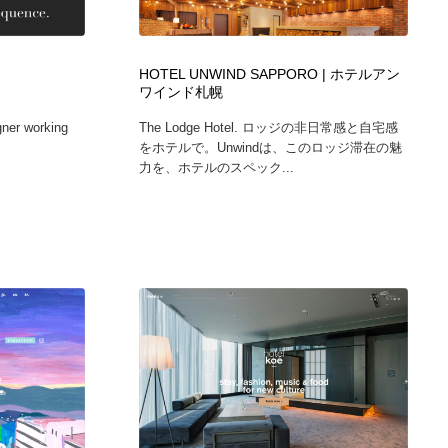
広告・マーケティング・PR・企画・プロデュース
印刷・製本・包装・グッズ
43
HOTEL UNWIND SAPPORO | ホテルアン
ワインド札幌
印刷・製本・包装・グッズ
フォント・フリーフォント / 書体
238
gner working
The Lodge Hotel. ロッジの非日常感と自宅感
をホテルで。Unwindは、このロッジ滞在の魅
フォント・フリーフォント / 書体
スタイリスト・ヘア＆メークアップ・プロップ・セットデザ
18
力を、ホテルのスペック...
イン
スタイリスト・ヘア＆メークアップ・プロップ・セットデザ
コーダー・エンジニア・デベロッパー
136
イン
コーダー・エンジニア・デベロッパー
ネット通販・EC・オークション・フリマ
15
ネット通販・EC・オークション・フリマ
眼鏡・コンタクトレンズ・サングラス
30
眼鏡・コンタクトレンズ・サングラス
ネオンサイン・ネオン菅・オリジナル
7
ネオンサイン・ネオン菅・オリジナル
カメラ・レンズ
18