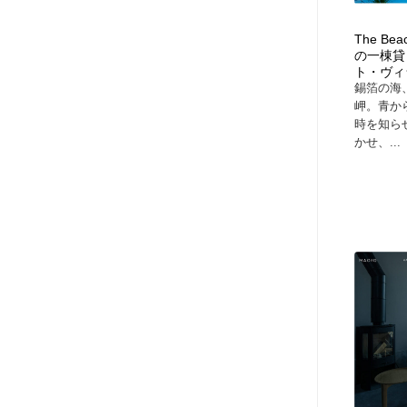
The Be
の一棟貸
ト・ヴィ
錫箔の海
岬。青か
時を知ら
かせ、...