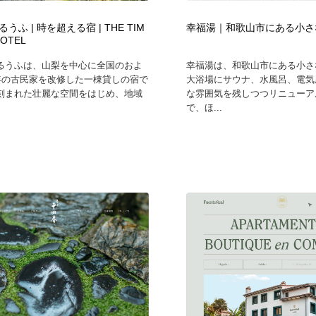
鉛筆画・木炭画・デッサン・クロッキー
Drawing Software / お絵かきソフト・アプリ・ブラシ
11
うふ | 時を超える宿 | THE TIM
幸福湯｜和歌山市にある小さ
HOTEL
Drawing Software / お絵かきソフト・アプリ・ブラシ
るうふは、山梨を中心に全国のおよ
幸福湯は、和歌山市にある小さ
0年の古民家を改修した一棟貸しの宿で
大浴場にサウナ、水風呂、電気
刻まれた壮麗な空間をはじめ、地域
な雰囲気を残しつつリニューア
で、ほ...