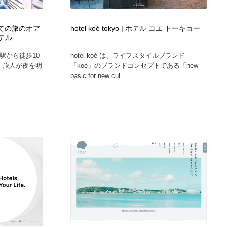
カメラ・レンズ
アニメーション・キャラクターデザイン
23
 最果ての旅のオア
hotel koé tokyo | ホテル コエ トーキョー
テル
アニメーション・キャラクターデザイン
オフィス・シェアオフィス・コワーキング・シェアスペース
46
京都駅から徒歩10
hotel koé は、ライフスタイルブランド
、旅人が夜を明
「koé」のブランドコンセプトである「new
オフィス・シェアオフィス・コワーキング・シェアスペース
ファッション・洋服
511
.
basic for new cul...
ファッション・洋服
食品・飲料・酒・菓子
444
食品・飲料・酒・菓子
陶芸・窯・ガラス・木工・手工芸
34
陶芸・窯・ガラス・木工・手工芸
宇宙
9
宇宙
書籍・本屋・出版・作家・小説家・脚本家
58
書籍・本屋・出版・作家・小説家・脚本家
ホテル・旅館・温泉・銭湯・サウナ
149