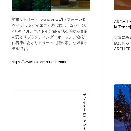
Web制作会社・プロダクション・デジタル
ブランディング・コンサルティング
151
箱根リトリート före & villa 1/f（フォーレ＆
ARCHIT
ヴィラ ワンバイエフ）の公式ホームページ。
la Tennoj
ブランディング・コンサルティング
イラストレーター
160
2019年4月、ネストイン箱根 俵石閣から名前
を変えリブランディング・オープン。箱根・
大阪にあ
仙石原にあるリトリート（隠れ家）な温泉ホ
阪にある一
イラストレーター
レタリング・カリグラフィ・サイン・看板
31
テルです。
ARCHI
レタリング・カリグラフィ・サイン・看板
映像・クリエイター・プロダクション
164
https://www.hakone-retreat.com/
映像・クリエイター・プロダクション
Javascript・WordPress・CSS・SEO・コーディング
97
Javascript・WordPress・CSS・SEO・コーディング
フリー素材・写真・モックアップ
41
フリー素材・写真・モックアップ
プロダクト・インテリア
139
プロダクト・インテリア
縫製・革製品・靴・鞄
55