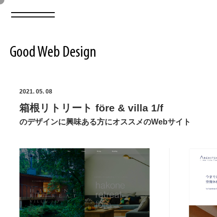
Good Web Design
2026年08月08日の登録サイト数は8550件です
2021. 05. 08
箱根リトリート före & villa 1/f
登録Webサイト全一覧
8550
のデザインに興味ある方にオススメのWebサイト
登録Webサイト全一覧!
ABOUT
ABOUT
業界別 登録Webサイト一覧
Web制作会社・プロダクション・デジタル
579