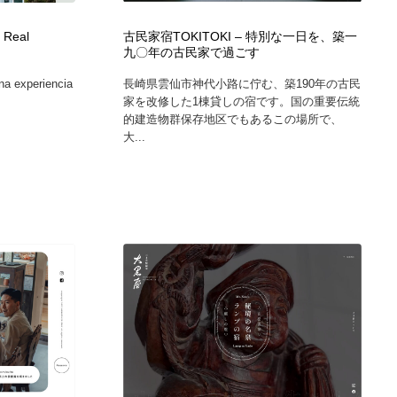
e Real
古民家宿TOKITOKI – 特別な一日を、築一
九〇年の古民家で過ごす
na experiencia
長崎県雲仙市神代小路に佇む、築190年の古民
家を改修した1棟貸しの宿です。国の重要伝統
的建造物群保存地区でもあるこの場所で、
大...