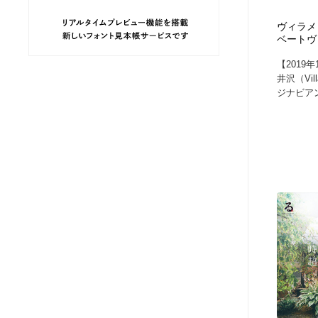
ヘアサロン・美容院・理髪店・エステ
旅行・観光・電車・航空会社
55
ヴィラメ
ベートヴ
旅行・観光・電車・航空会社
ペット・トリミング
20
【2019
井沢（Vil
ジナビアン
ペット・トリミング
宗教・神社仏閣・禅・寺・神社
33
宗教・神社仏閣・禅・寺・神社
健康・医療・福祉・病院・歯医者・製薬・薬品
200
健康・医療・福祉・病院・歯医者・製薬・薬品
教育・スクール・保育・幼稚園・小中高・大学・専門学校
173
教育・スクール・保育・幼稚園・小中高・大学・専門学校
日本伝統：着物・織物・舞踊・歌舞伎・茶道・華道・書道
17
日本伝統：着物・織物・舞踊・歌舞伎・茶道・華道・書道
芸能人・俳優・女優・タレント・モデル・芸能事務所
42
芸能人・俳優・女優・タレント・モデル・芸能事務所
アート・芸術・美術館・美術展・博物館・ギャラリー
383