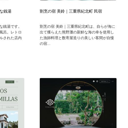
グラフィティ・Graffiti・ストリートアート
ニュース・マガジン・メディア・SNS・YouTube
346
な銭湯
割烹の宿 美鈴｜三重県紀北町 民宿
ニュース・マガジン・メディア・SNS・YouTube
な銭湯です。
割烹の宿 美鈴｜三重県紀北町は、自らが海に
風呂。レトロ
出て獲らえた熊野灘の新鮮な海の幸を使用し
ルされた店内
た漁師料理と数寄屋造りの美しい客間が自慢
の宿...