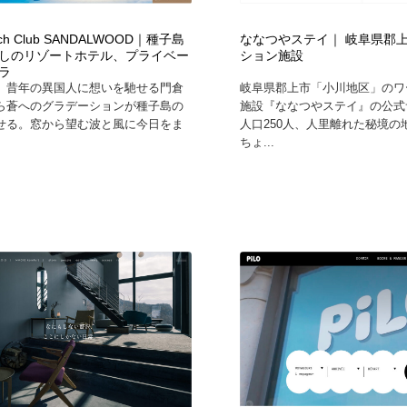
ach Club SANDALWOOD｜種子島
ななつやステイ｜ 岐阜県郡
しのリゾートホテル、プライベー
ション施設
ラ
、昔年の異国人に想いを馳せる門倉
岐阜県郡上市「小川地区」のワ
ら蒼へのグラデーションが種子島の
施設『ななつやステイ』の公式
せる。窓から望む波と風に今日をま
人口250人、人里離れた秘境の
ちょ...