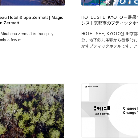
時計・腕時計
おもちゃ・ホビー・ゲーム
35
eau Hotel & Spa Zermatt | Magic
HOTEL SHE, KYOTO –
In Zermatt
シス | 京都市のブティックホ
おもちゃ・ホビー・ゲーム
建設・住宅・不動産・倉庫
197
Mirabeau Zermatt is tranquilly
HOTEL SHE, KYOTOはJR
only a few m...
分、地下鉄九条駅から徒歩2分
建設・住宅・不動産・倉庫
携帯電話・通信・サービス
15
かすブティックホテルです。ア..
携帯電話・通信・サービス
農業・林業・漁業・畜産・鉱業・燃料
54
農業・林業・漁業・畜産・鉱業・燃料
植物・花・ガーデニング・造園
42
植物・花・ガーデニング・造園
工業・加工・技術・機械・電気
59
工業・加工・技術・機械・電気
動物園・水族館・公園・テーマパーク・アミューズメント
23
動物園・水族館・公園・テーマパーク・アミューズメント
自動車・船・飛行機・交通・自転車
71