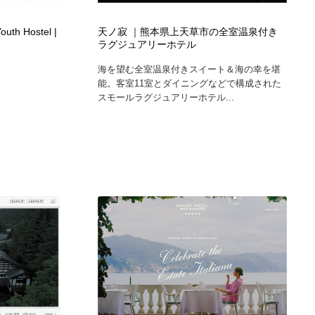
Youth Hostel |
天ノ寂 ｜熊本県上天草市の全室温泉付き
ラグジュアリーホテル
海を望む全室温泉付きスイート＆海の幸を堪
能。客室11室とダイニングなどで構成された
スモールラグジュアリーホテル...