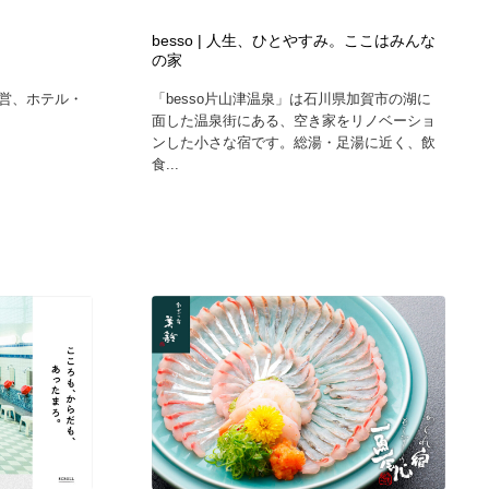
ホテル・旅館・温泉・銭湯・サウナ
スポーツ・スポーツ用品・トレーニング・ダイエット
71
besso | 人生、ひとやすみ。ここはみんな
の家
スポーツ・スポーツ用品・トレーニング・ダイエット
育児・ベイビー・玩具・絵本
27
営、ホテル・
「besso片山津温泉」は石川県加賀市の湖に
面した温泉街にある、空き家をリノベーショ
ンした小さな宿です。総湯・足湯に近く、飲
育児・ベイビー・玩具・絵本
求人・採用・転職・就職・人材紹介
379
食...
求人・採用・転職・就職・人材紹介
起業・事業支援・ボランティア・NPO
8
起業・事業支援・ボランティア・NPO
テクノロジー・AI・人工知能・スマートホーム・オンライン
74
テクノロジー・AI・人工知能・スマートホーム・オンライン
音楽・アーティスト・楽器・舞台・演劇・ミュージカル・ダ
152
ンス
音楽・アーティスト・楽器・舞台・演劇・ミュージカル・ダ
マッチングサービス
22
ンス
マッチングサービス
グラフィティ・Graffiti・ストリートアート
4