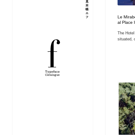
縫製・革製品・靴・鞄
ジュエリー・装飾品
54
Le Mirab
al Place 
ジュエリー・装飾品
建築・空間・工務店・内装・店舗・環境デザイン
276
The Hotel 
situated, 
建築・空間・工務店・内装・店舗・環境デザイン
商業施設・商業ビル
33
商業施設・商業ビル
コスメ・化粧品・石鹸・シャンプー・ヘアケア・香水
220
コスメ・化粧品・石鹸・シャンプー・ヘアケア・香水
飲食・レストラン・カフェ
182
飲食・レストラン・カフェ
材料：糸・布・紙・プラスチック・石・木材
38
材料：糸・布・紙・プラスチック・石・木材
日本の歴史・資料・伝統・将棋・囲碁
4
日本の歴史・資料・伝統・将棋・囲碁
ヘアサロン・美容院・理髪店・エステ
60