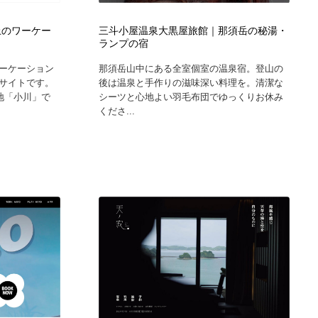
上のワーケー
三斗小屋温泉大黒屋旅館｜那須岳の秘湯・
ランプの宿
ーケーション
那須岳山中にある全室個室の温泉宿。登山の
サイトです。
後は温泉と手作りの滋味深い料理を。清潔な
地「小川」で
シーツと心地よい羽毛布団でゆっくりお休み
くださ...