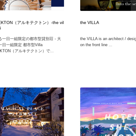
フォトグラファー・カメラマン・写真
グラフィックデザイン・デザイン事務所
485
EKTON（アルキテクトン）-the vil
the VILLA
i
グラフィックデザイン・デザイン事務所
コンテンツ・メディア制作会社
9
る一日一組限定の都市型貸別荘 - 大
the VILLA is an architect / desi
日一組限定 都市型Villa
on the front line ...
コンテンツ・メディア制作会社
編集・ライティング・コピーライター
19
TEKTON（アルキテクトン）で...
編集・ライティング・コピーライター
撮影スタジオ・撮影用小物・背景ボード・リース・レンタル
20
撮影スタジオ・撮影用小物・背景ボード・リース・レンタル
レンタルサーバー・クラウドサービス・ドメイン
10
レンタルサーバー・クラウドサービス・ドメイン
3D・CG・モーションデザイン
20
3D・CG・モーションデザイン
ライフスタイル・家具・生活雑貨・家電
320
ライフスタイル・家具・生活雑貨・家電
時計・腕時計
28