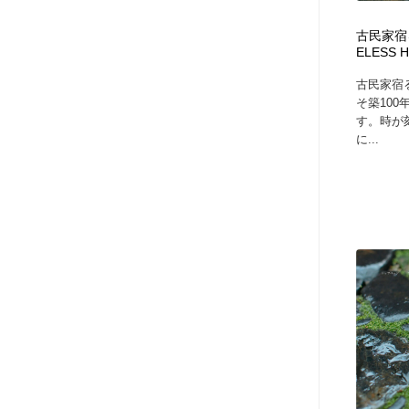
アート・芸術・美術館・美術展・博物館・ギャラリー
GWD スタッフお気に入り
201
古民家宿る
ELESS 
GWD スタッフお気に入り
古民家宿
そ築10
す。時が
に...