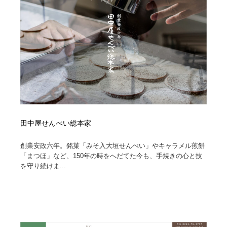
イラストレーター
コンテンツ・メディア制作会社
9
コンテンツ・メディア制作会社
フォント・フリーフォント / 書体
238
フォント・フリーフォント / 書体
レタリング・カリグラフィ・サイン・看板
31
レタリング・カリグラフィ・サイン・看板
編集・ライティング・コピーライター
19
編集・ライティング・コピーライター
スタイリスト・ヘア＆メークアップ・プロップ・セット
18
デザイン
田中屋せんべい総本家
創業安政六年。銘菓「みそ入大垣せんべい」やキャラメル煎餅
スタイリスト・ヘア＆メークアップ・プロップ・セット
映像・クリエイター・プロダクション
164
デザイン
「まつほ」など、150年の時をへだてた今も、手焼きの心と技
を守り続けま...
映像・クリエイター・プロダクション
撮影スタジオ・撮影用小物・背景ボード・リース・レン
20
タル
撮影スタジオ・撮影用小物・背景ボード・リース・レン
コーダー・エンジニア・デベロッパー
136
タル