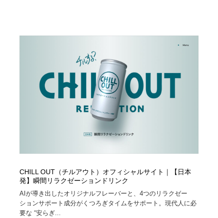
求人・採用・転職・就職・人材紹介
健康・医療・福祉・病院・歯医者・製薬・薬品
200
健康・医療・福祉・病院・歯医者・製薬・薬品
金融・銀行・投資・保険・M&A・商社
78
金融・銀行・投資・保険・M&A・商社
起業・事業支援・ボランティア・NPO
8
起業・事業支援・ボランティア・NPO
教育・スクール・保育・幼稚園・小中高・大学・専門学
173
校
教育・スクール・保育・幼稚園・小中高・大学・専門学
システム開発・IT・決済・アプリ・ソフトウェア
99
校
システム開発・IT・決済・アプリ・ソフトウェア
テクノロジー・AI・人工知能・スマートホーム・オンラ
74
イン
テクノロジー・AI・人工知能・スマートホーム・オンラ
日本伝統：着物・織物・舞踊・歌舞伎・茶道・華道・書
17
CHILL OUT（チルアウト）オフィシャルサイト｜【日本
イン
道
発】瞬間リラクゼーションドリンク
AIが導き出したオリジナルフレーバーと、4つのリラクゼー
日本伝統：着物・織物・舞踊・歌舞伎・茶道・華道・書
映画・アニメ・DVD・動画配信・放送・TV・ラジオ
65
ションサポート成分がくつろぎタイムをサポート。現代人に必
道
要な “安らぎ...