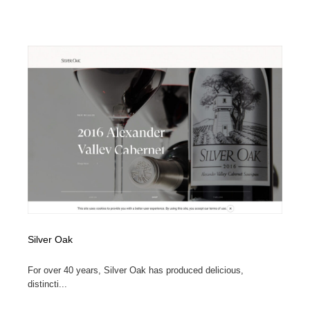
ホテル・旅館・温泉・銭湯・サウナ
旅行・観光・電車・航空会社
55
旅行・観光・電車・航空会社
アウトドア・キャンプ・登山
40
アウトドア・キャンプ・登山
スポーツ・スポーツ用品・トレーニング・ダイエット
71
スポーツ・スポーツ用品・トレーニング・ダイエット
ペット・トリミング
20
ペット・トリミング
ウェディング・結婚
38
ウェディング・結婚
育児・ベイビー・玩具・絵本
27
育児・ベイビー・玩具・絵本
宗教・神社仏閣・禅・寺・神社
33
Silver Oak
宗教・神社仏閣・禅・寺・神社
法律・監査・税理士・弁護士・司法書士・行政
29
For over 40 years, Silver Oak has produced delicious,
法律・監査・税理士・弁護士・司法書士・行政
求人・採用・転職・就職・人材紹介
379
distincti...