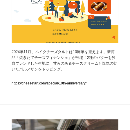
人気ランキング TOP100
業界別 登録Webサイト一覧
Web制作会社・プロダクション・デジタル
579
2024年11月、ベイクチーズタルトは10周年を迎えます。新商
Web制作会社・プロダクション・デジタル
フォトグラファー・カメラマン・写真
257
品「焼きたてチーズフィナンシェ」が登場！2種のバターを独
自ブレンドした生地に、甘みのあるチーズクリームと塩気の効
フォトグラファー・カメラマン・写真
広告・マーケティング・PR・企画・プロデュース
182
いたパルメザンをトッピング。
広告・マーケティング・PR・企画・プロデュース
ブランディング・コンサルティング
151
https://cheesetart.com/special/10th-anniversary/
ブランディング・コンサルティング
グラフィックデザイン・デザイン事務所
485
グラフィックデザイン・デザイン事務所
印刷・製本・包装・グッズ
43
印刷・製本・包装・グッズ
イラストレーター
160