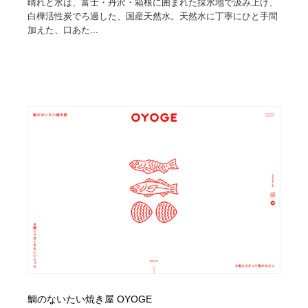
晴れと水は、富士・丹沢・箱根に囲まれた採水地で汲み上げ、
白樺活性炭でろ過した、国産天然水。天然水に丁寧にひと手間
加えた、口あた...
鯛のないたい焼き屋 OYOGE