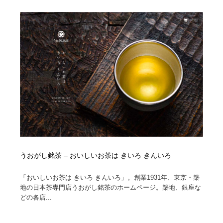
オフィス・シェアオフィス・コワーキング・シェアス
商業施設・商業ビル
33
ペース
商業施設・商業ビル
携帯電話・通信・サービス
15
携帯電話・通信・サービス
ファッション・洋服
511
ファッション・洋服
コスメ・化粧品・石鹸・シャンプー・ヘアケア・香水
220
コスメ・化粧品・石鹸・シャンプー・ヘアケア・香水
農業・林業・漁業・畜産・鉱業・燃料
54
農業・林業・漁業・畜産・鉱業・燃料
食品・飲料・酒・菓子
444
食品・飲料・酒・菓子
飲食・レストラン・カフェ
181
うおがし銘茶 – おいしいお茶は きいろ きんいろ
飲食・レストラン・カフェ
植物・花・ガーデニング・造園
42
「おいしいお茶は きいろ きんいろ」。創業1931年、東京・築
地の日本茶専門店うおがし銘茶のホームページ。築地、銀座な
どの各店...
植物・花・ガーデニング・造園
陶芸・窯・ガラス・木工・手工芸
34