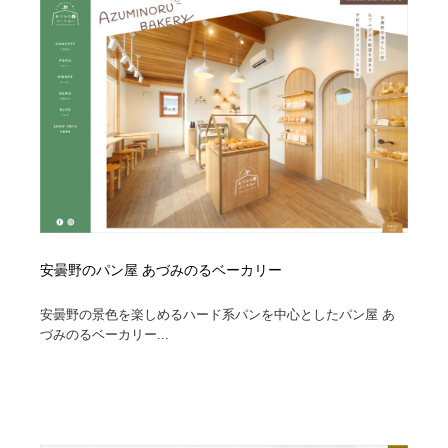
コーダー・エンジニア・デベロッパー
Javascript・WordPress・CSS・SEO・コーディング
97
Javascript・WordPress・CSS・SEO・コーディング
レンタルサーバー・クラウドサービス・ドメイン
10
レンタルサーバー・クラウドサービス・ドメイン
ネット通販・EC・オークション・フリマ
15
ネット通販・EC・オークション・フリマ
フリー素材・写真・モックアップ
41
フリー素材・写真・モックアップ
3D・CG・モーションデザイン
20
3D・CG・モーションデザイン
眼鏡・コンタクトレンズ・サングラス
30
安曇野のパン屋 あづみのるベーカリー
眼鏡・コンタクトレンズ・サングラス
プロダクト・インテリア
139
安曇野の景色を楽しめるハード系パンを中心としたパン屋 あ
づみのるベーカリー...
プロダクト・インテリア
ライフスタイル・家具・生活雑貨・家電
320
ライフスタイル・家具・生活雑貨・家電
ネオンサイン・ネオン菅・オリジナル
7
ネオンサイン・ネオン菅・オリジナル