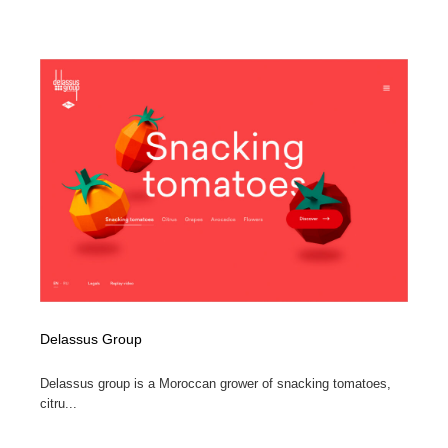
陶芸・窯・ガラス・木工・手工芸
材料：糸・布・紙・プラスチック・石・木材
38
材料：糸・布・紙・プラスチック・石・木材
工業・加工・技術・機械・電気
59
工業・加工・技術・機械・電気
宇宙
9
宇宙
日本の歴史・資料・伝統・将棋・囲碁
4
日本の歴史・資料・伝統・将棋・囲碁
動物園・水族館・公園・テーマパーク・アミューズメン
23
ト
動物園・水族館・公園・テーマパーク・アミューズメン
書籍・本屋・出版・作家・小説家・脚本家
58
ト
書籍・本屋・出版・作家・小説家・脚本家
ヘアサロン・美容院・理髪店・エステ
60
Delassus Group
ヘアサロン・美容院・理髪店・エステ
自動車・船・飛行機・交通・自転車
71
Delassus group is a Moroccan grower of snacking tomatoes,
citru...
自動車・船・飛行機・交通・自転車
ホテル・旅館・温泉・銭湯・サウナ
149