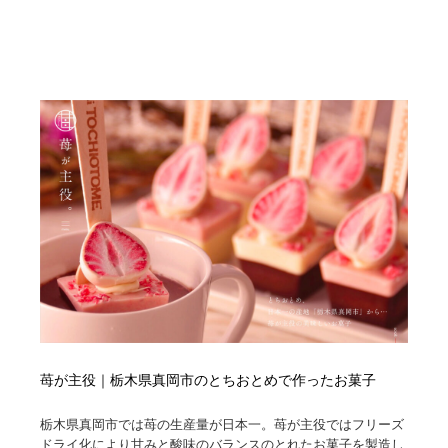
映画・アニメ・DVD・動画配信・放送・TV・ラジオ
音楽・アーティスト・楽器・舞台・演劇・ミュージカ
152
ル・ダンス
音楽・アーティスト・楽器・舞台・演劇・ミュージカ
芸能人・俳優・女優・タレント・モデル・芸能事務所
42
ル・ダンス
芸能人・俳優・女優・タレント・モデル・芸能事務所
キャンペーン・イベント・ワークショップ・コンペティ
77
ション
キャンペーン・イベント・ワークショップ・コンペティ
マッチングサービス
22
ション
マッチングサービス
アート・芸術・美術館・美術展・博物館・ギャラリー
383
アート・芸術・美術館・美術展・博物館・ギャラリー
鉛筆画・木炭画・デッサン・クロッキー
15
鉛筆画・木炭画・デッサン・クロッキー
グラフィティ・Graffiti・ストリートアート
4
苺が主役｜栃木県真岡市のとちおとめで作ったお菓子
グラフィティ・Graffiti・ストリートアート
GWD スタッフお気に入り
201
栃木県真岡市では苺の生産量が日本一。苺が主役ではフリーズ
GWD スタッフお気に入り
Drawing Software / お絵かきソフト・アプリ・ブラシ
11
ドライ化により甘みと酸味のバランスのとれたお菓子を製造し