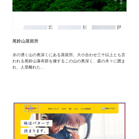
尾鈴山蒸留所
水の湧く山の奥深くにある蒸留所。大小合わせ三十以上とも言
われる尾鈴山瀑布群を擁するこの山の奥深く、森の木々に囲ま
れ、人里離れた...