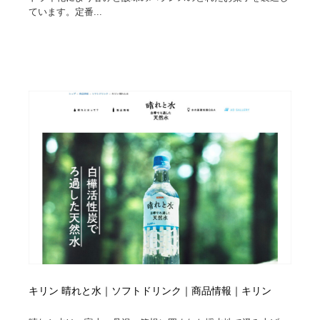
ています。定番...
Drawing Software / お絵かきソフト・アプリ・ブラシ
ニュース・マガジン・メディア・SNS・YouTube
346
ニュース・マガジン・メディア・SNS・YouTube
キリン 晴れと水｜ソフトドリンク｜商品情報｜キリン