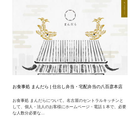
縫製・革製品・靴・鞄
55
縫製・革製品・靴・鞄
時計・腕時計
28
時計・腕時計
カメラ・レンズ
18
カメラ・レンズ
ジュエリー・装飾品
54
ジュエリー・装飾品
おもちゃ・ホビー・ゲーム
35
おもちゃ・ホビー・ゲーム
アニメーション・キャラクターデザイン
23
お食事処 まんだら | 仕出し弁当・宅配弁当の八百彦本店
アニメーション・キャラクターデザイン
建築・空間・工務店・内装・店舗・環境デザイン
276
お食事処 まんだらについて。名古屋のセントラルキッチンと
して、個人・法人のお客様にホームページ・電話１本で、必要
建築・空間・工務店・内装・店舗・環境デザイン
建設・住宅・不動産・倉庫
197
な人数分必要な...
建設・住宅・不動産・倉庫
オフィス・シェアオフィス・コワーキング・シェアス
46
ペース