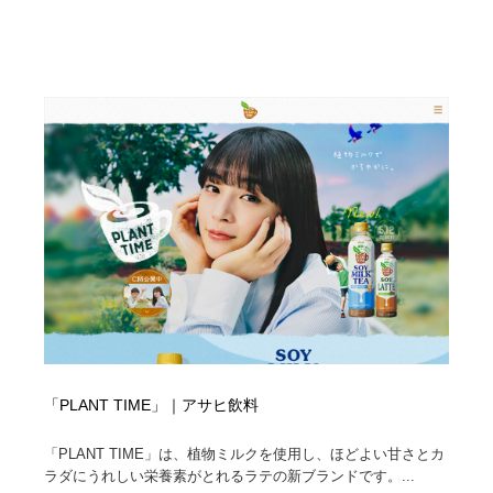
求人・採用・転職・就職・人材紹介
健康・医療・福祉・病院・歯医者・製薬・薬品
200
健康・医療・福祉・病院・歯医者・製薬・薬品
金融・銀行・投資・保険・M&A・商社
78
金融・銀行・投資・保険・M&A・商社
起業・事業支援・ボランティア・NPO
8
起業・事業支援・ボランティア・NPO
教育・スクール・保育・幼稚園・小中高・大学・専門学
173
校
教育・スクール・保育・幼稚園・小中高・大学・専門学
システム開発・IT・決済・アプリ・ソフトウェア
99
校
システム開発・IT・決済・アプリ・ソフトウェア
テクノロジー・AI・人工知能・スマートホーム・オンラ
74
イン
テクノロジー・AI・人工知能・スマートホーム・オンラ
日本伝統：着物・織物・舞踊・歌舞伎・茶道・華道・書
17
イン
道
「PLANT TIME」｜アサヒ飲料
日本伝統：着物・織物・舞踊・歌舞伎・茶道・華道・書
映画・アニメ・DVD・動画配信・放送・TV・ラジオ
65
「PLANT TIME」は、植物ミルクを使用し、ほどよい甘さとカ
道
ラダにうれしい栄養素がとれるラテの新ブランドです。...