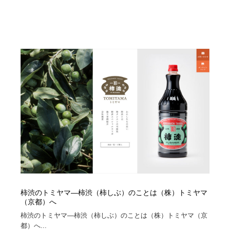
映画・アニメ・DVD・動画配信・放送・TV・ラジオ
音楽・アーティスト・楽器・舞台・演劇・ミュージカ
152
ル・ダンス
音楽・アーティスト・楽器・舞台・演劇・ミュージカ
芸能人・俳優・女優・タレント・モデル・芸能事務所
42
ル・ダンス
芸能人・俳優・女優・タレント・モデル・芸能事務所
キャンペーン・イベント・ワークショップ・コンペティ
77
ション
キャンペーン・イベント・ワークショップ・コンペティ
マッチングサービス
22
ション
マッチングサービス
アート・芸術・美術館・美術展・博物館・ギャラリー
383
アート・芸術・美術館・美術展・博物館・ギャラリー
鉛筆画・木炭画・デッサン・クロッキー
15
鉛筆画・木炭画・デッサン・クロッキー
グラフィティ・Graffiti・ストリートアート
4
柿渋のトミヤマ―柿渋（柿しぶ）のことは（株）トミヤマ
グラフィティ・Graffiti・ストリートアート
GWD スタッフお気に入り
201
（京都）へ
柿渋のトミヤマ―柿渋（柿しぶ）のことは（株）トミヤマ（京
GWD スタッフお気に入り
Drawing Software / お絵かきソフト・アプリ・ブラシ
11
都）へ...