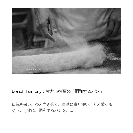
オフィス・シェアオフィス・コワーキング・シェアス
商業施設・商業ビル
33
ペース
商業施設・商業ビル
携帯電話・通信・サービス
15
携帯電話・通信・サービス
ファッション・洋服
511
ファッション・洋服
コスメ・化粧品・石鹸・シャンプー・ヘアケア・香水
220
コスメ・化粧品・石鹸・シャンプー・ヘアケア・香水
農業・林業・漁業・畜産・鉱業・燃料
54
農業・林業・漁業・畜産・鉱業・燃料
食品・飲料・酒・菓子
444
食品・飲料・酒・菓子
飲食・レストラン・カフェ
181
Bread Harmony：枚方市楠葉の「調和するパン」
伝統を敬い、今と向き合う。自然に寄り添い、人と繋がる。
飲食・レストラン・カフェ
植物・花・ガーデニング・造園
42
そういう物に、調和するパンを。...
植物・花・ガーデニング・造園
陶芸・窯・ガラス・木工・手工芸
34