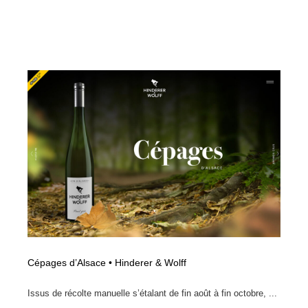
Drawing Software / お絵かきソフト・アプリ・ブラシ
ニュース・マガジン・メディア・SNS・YouTube
346
ニュース・マガジン・メディア・SNS・YouTube
Cépages d’Alsace • Hinderer & Wolff
Issus de récolte manuelle s’étalant de fin août à fin octobre, ...