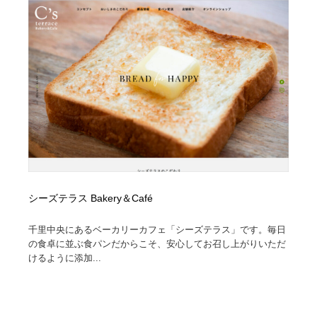
縫製・革製品・靴・鞄
55
縫製・革製品・靴・鞄
時計・腕時計
28
時計・腕時計
カメラ・レンズ
18
カメラ・レンズ
ジュエリー・装飾品
54
ジュエリー・装飾品
おもちゃ・ホビー・ゲーム
35
おもちゃ・ホビー・ゲーム
アニメーション・キャラクターデザイン
23
シーズテラス Bakery＆Café
アニメーション・キャラクターデザイン
建築・空間・工務店・内装・店舗・環境デザイン
276
千里中央にあるベーカリーカフェ「シーズテラス」です。毎日
建築・空間・工務店・内装・店舗・環境デザイン
建設・住宅・不動産・倉庫
197
の食卓に並ぶ食パンだからこそ、安心してお召し上がりいただ
けるように添加...
建設・住宅・不動産・倉庫
オフィス・シェアオフィス・コワーキング・シェアス
46
ペース