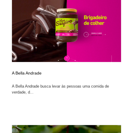
イラストレーター
コンテンツ・メディア制作会社
9
コンテンツ・メディア制作会社
フォント・フリーフォント / 書体
238
フォント・フリーフォント / 書体
レタリング・カリグラフィ・サイン・看板
31
レタリング・カリグラフィ・サイン・看板
編集・ライティング・コピーライター
19
編集・ライティング・コピーライター
スタイリスト・ヘア＆メークアップ・プロップ・セット
18
デザイン
A Bella Andrade
スタイリスト・ヘア＆メークアップ・プロップ・セット
A Bella Andrade busca levar às pessoas uma comida de
映像・クリエイター・プロダクション
164
デザイン
verdade, d...
映像・クリエイター・プロダクション
撮影スタジオ・撮影用小物・背景ボード・リース・レン
20
タル
撮影スタジオ・撮影用小物・背景ボード・リース・レン
コーダー・エンジニア・デベロッパー
136
タル