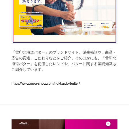
人気ランキング TOP100
業界別 登録Webサイト一覧
Web制作会社・プロダクション・デジタル
579
Web制作会社・プロダクション・デジタル
「雪印北海道バター」のブランドサイト。誕生秘話や、商品・
フォトグラファー・カメラマン・写真
257
広告の変遷、こだわりなどをご紹介。そのほかにも、「雪印北
海道バター」を使用したレシピや、バターに関する基礎知識も
フォトグラファー・カメラマン・写真
広告・マーケティング・PR・企画・プロデュース
182
ご紹介しています。
広告・マーケティング・PR・企画・プロデュース
ブランディング・コンサルティング
151
https://www.meg-snow.com/hokkaido-butter/
ブランディング・コンサルティング
グラフィックデザイン・デザイン事務所
485
グラフィックデザイン・デザイン事務所
印刷・製本・包装・グッズ
43
印刷・製本・包装・グッズ
イラストレーター
160