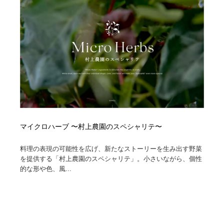
コーダー・エンジニア・デベロッパー
Javascript・WordPress・CSS・SEO・コーディング
97
Javascript・WordPress・CSS・SEO・コーディング
レンタルサーバー・クラウドサービス・ドメイン
10
レンタルサーバー・クラウドサービス・ドメイン
ネット通販・EC・オークション・フリマ
15
ネット通販・EC・オークション・フリマ
フリー素材・写真・モックアップ
41
フリー素材・写真・モックアップ
3D・CG・モーションデザイン
20
3D・CG・モーションデザイン
眼鏡・コンタクトレンズ・サングラス
30
マイクロハーブ 〜村上農園のスペシャリテ〜
料理の表現の可能性を広げ、新たなストーリーを生み出す野菜
眼鏡・コンタクトレンズ・サングラス
プロダクト・インテリア
139
を提供する「村上農園のスペシャリテ」。小さいながら、個性
的な形や色、風...
プロダクト・インテリア
ライフスタイル・家具・生活雑貨・家電
320
ライフスタイル・家具・生活雑貨・家電
ネオンサイン・ネオン菅・オリジナル
7
ネオンサイン・ネオン菅・オリジナル