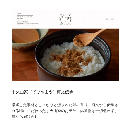
陶芸・窯・ガラス・木工・手工芸
材料：糸・布・紙・プラスチック・石・木材
38
材料：糸・布・紙・プラスチック・石・木材
工業・加工・技術・機械・電気
59
工業・加工・技術・機械・電気
宇宙
9
宇宙
日本の歴史・資料・伝統・将棋・囲碁
4
日本の歴史・資料・伝統・将棋・囲碁
動物園・水族館・公園・テーマパーク・アミューズメン
23
ト
動物園・水族館・公園・テーマパーク・アミューズメン
書籍・本屋・出版・作家・小説家・脚本家
58
ト
手火山家（てびやまや）河文伝承
書籍・本屋・出版・作家・小説家・脚本家
ヘアサロン・美容院・理髪店・エステ
60
厳選した素材としっかりと燻された節の香り、河文から伝承さ
ヘアサロン・美容院・理髪店・エステ
自動車・船・飛行機・交通・自転車
71
れる味にこだわった手火山家のお出汁。添加物は一切使わず、
海から届けられ...
自動車・船・飛行機・交通・自転車
ホテル・旅館・温泉・銭湯・サウナ
149