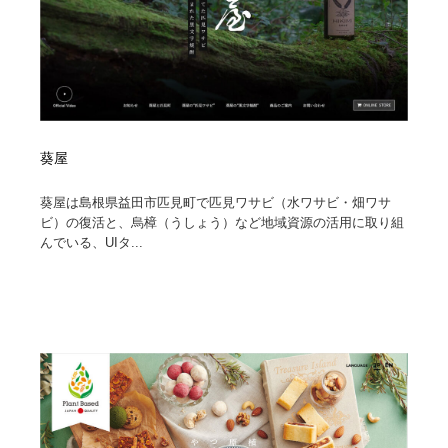
葵屋
葵屋は島根県益田市匹見町で匹見ワサビ（水ワサビ・畑ワサ
ビ）の復活と、烏樟（うしょう）など地域資源の活用に取り組
んでいる、UIタ...