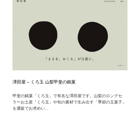
澤田屋 – くろ玉 山梨甲斐の銘菓
甲斐の銘菓「くろ玉」で有名な澤田屋です。山梨のロングセ
ラーお土産「くろ玉」や旬の素材で生み出す「季節の玉菓子」
を通販でお求めい...