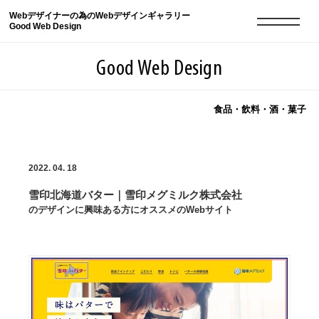
Webデザイナーの為のWebデザインギャラリー
Good Web Design
Good Web Design
食品・飲料・酒・菓子
2026年08月07日の登録サイト数は8549件です
2022. 04. 18
登録Webサイト全一覧
8549
雪印北海道バター｜雪印メグミルク株式会社
登録Webサイト全一覧!
現役Webデザイナーによるコラム
15
のデザインに興味ある方にオススメのWebサイト
現役Webデザイナーによるコラム
ニュース
12
ニュース
ABOUT
ABOUT
人気ランキング TOP100