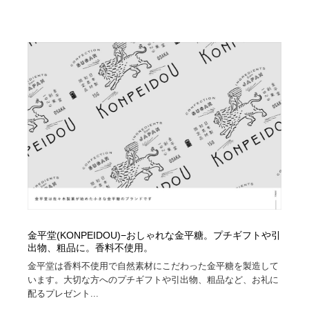
ホテル・旅館・温泉・銭湯・サウナ
旅行・観光・電車・航空会社
55
旅行・観光・電車・航空会社
アウトドア・キャンプ・登山
40
アウトドア・キャンプ・登山
スポーツ・スポーツ用品・トレーニング・ダイエット
71
スポーツ・スポーツ用品・トレーニング・ダイエット
ペット・トリミング
20
ペット・トリミング
ウェディング・結婚
38
ウェディング・結婚
育児・ベイビー・玩具・絵本
27
育児・ベイビー・玩具・絵本
宗教・神社仏閣・禅・寺・神社
33
金平堂(KONPEIDOU)−おしゃれな金平糖。プチギフトや引
宗教・神社仏閣・禅・寺・神社
法律・監査・税理士・弁護士・司法書士・行政
29
出物、粗品に。香料不使用。
金平堂は香料不使用で自然素材にこだわった金平糖を製造して
います。大切な方へのプチギフトや引出物、粗品など、お礼に
法律・監査・税理士・弁護士・司法書士・行政
求人・採用・転職・就職・人材紹介
379
配るプレゼント...