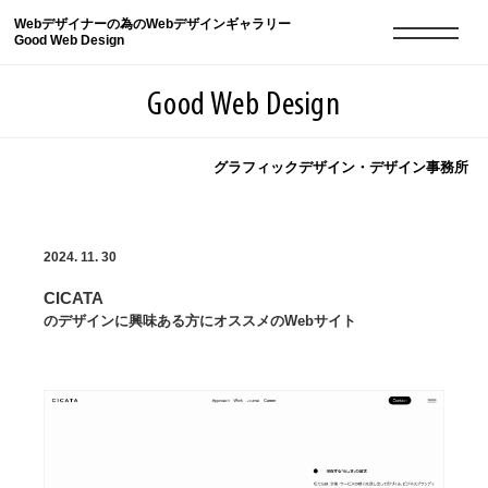
Webデザイナーの為のWebデザインギャラリー
Good Web Design
Good Web Design
グラフィックデザイン・デザイン事務所
2026年08月09日の登録サイト数は8551件です
2024. 11. 30
登録Webサイト全一覧
8551
CICATA
登録Webサイト全一覧!
現役Webデザイナーによるコラム
15
のデザインに興味ある方にオススメのWebサイト
現役Webデザイナーによるコラム
ニュース
12
ニュース
ABOUT
ABOUT
人気ランキング TOP100