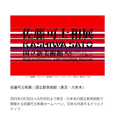
映画・アニメ・DVD・動画配信・放送・TV・ラジオ
音楽・アーティスト・楽器・舞台・演劇・ミュージカ
152
ル・ダンス
音楽・アーティスト・楽器・舞台・演劇・ミュージカ
芸能人・俳優・女優・タレント・モデル・芸能事務所
42
ル・ダンス
芸能人・俳優・女優・タレント・モデル・芸能事務所
キャンペーン・イベント・ワークショップ・コンペティ
77
ション
キャンペーン・イベント・ワークショップ・コンペティ
マッチングサービス
22
ション
マッチングサービス
アート・芸術・美術館・美術展・博物館・ギャラリー
383
アート・芸術・美術館・美術展・博物館・ギャラリー
鉛筆画・木炭画・デッサン・クロッキー
15
鉛筆画・木炭画・デッサン・クロッキー
グラフィティ・Graffiti・ストリートアート
4
佐藤可士和展｜国立新美術館（東京・六本木）
グラフィティ・Graffiti・ストリートアート
2021年2月3日から5月10日まで東京・六本木の国立新美術館で
GWD スタッフお気に入り
201
開催する佐藤可士和展ホームページ。日本を代表するクリエイ
ティブ...
GWD スタッフお気に入り
Drawing Software / お絵かきソフト・アプリ・ブラシ
11