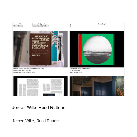
陶芸・窯・ガラス・木工・手工芸
材料：糸・布・紙・プラスチック・石・木材
38
材料：糸・布・紙・プラスチック・石・木材
工業・加工・技術・機械・電気
59
工業・加工・技術・機械・電気
宇宙
9
宇宙
日本の歴史・資料・伝統・将棋・囲碁
4
日本の歴史・資料・伝統・将棋・囲碁
動物園・水族館・公園・テーマパーク・アミューズメン
23
ト
動物園・水族館・公園・テーマパーク・アミューズメン
書籍・本屋・出版・作家・小説家・脚本家
58
ト
書籍・本屋・出版・作家・小説家・脚本家
ヘアサロン・美容院・理髪店・エステ
60
Jeroen Wille, Ruud Ruttens
ヘアサロン・美容院・理髪店・エステ
自動車・船・飛行機・交通・自転車
71
Jeroen Wille, Ruud Ruttens...
自動車・船・飛行機・交通・自転車
ホテル・旅館・温泉・銭湯・サウナ
149