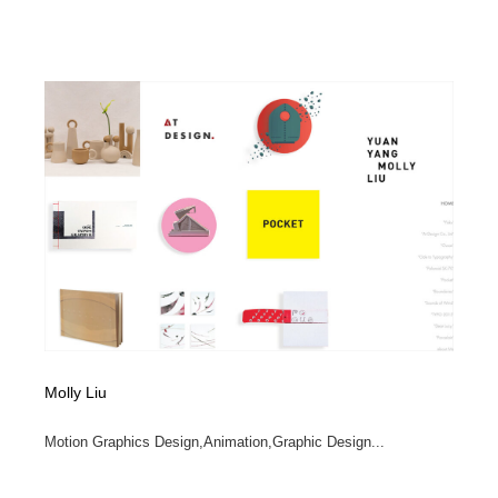
求人・採用・転職・就職・人材紹介
健康・医療・福祉・病院・歯医者・製薬・薬品
200
健康・医療・福祉・病院・歯医者・製薬・薬品
金融・銀行・投資・保険・M&A・商社
78
金融・銀行・投資・保険・M&A・商社
起業・事業支援・ボランティア・NPO
8
起業・事業支援・ボランティア・NPO
教育・スクール・保育・幼稚園・小中高・大学・専門学
173
校
教育・スクール・保育・幼稚園・小中高・大学・専門学
システム開発・IT・決済・アプリ・ソフトウェア
99
校
システム開発・IT・決済・アプリ・ソフトウェア
テクノロジー・AI・人工知能・スマートホーム・オンラ
74
イン
テクノロジー・AI・人工知能・スマートホーム・オンラ
日本伝統：着物・織物・舞踊・歌舞伎・茶道・華道・書
17
Molly Liu
イン
道
Motion Graphics Design,Animation,Graphic Design...
日本伝統：着物・織物・舞踊・歌舞伎・茶道・華道・書
映画・アニメ・DVD・動画配信・放送・TV・ラジオ
65
道