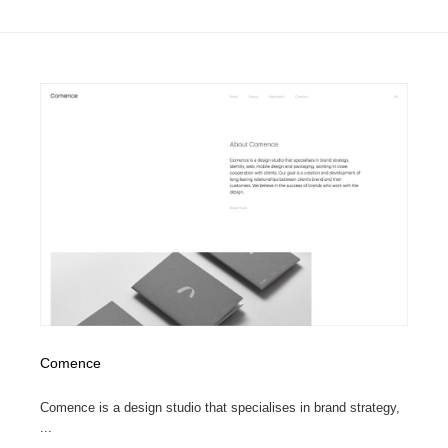
イラストレーター
コンテンツ・メディア制作会社
9
コンテンツ・メディア制作会社
フォント・フリーフォント / 書体
238
フォント・フリーフォント / 書体
レタリング・カリグラフィ・サイン・看板
31
レタリング・カリグラフィ・サイン・看板
編集・ライティング・コピーライター
19
編集・ライティング・コピーライター
スタイリスト・ヘア＆メークアップ・プロップ・セット
18
デザイン
スタイリスト・ヘア＆メークアップ・プロップ・セット
映像・クリエイター・プロダクション
164
デザイン
映像・クリエイター・プロダクション
撮影スタジオ・撮影用小物・背景ボード・リース・レン
20
タル
Comence
撮影スタジオ・撮影用小物・背景ボード・リース・レン
コーダー・エンジニア・デベロッパー
136
Comence is a design studio that specialises in brand strategy,
タル
...