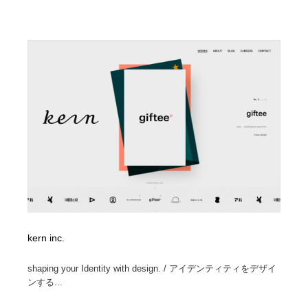
ホテル・旅館・温泉・銭湯・サウナ
旅行・観光・電車・航空会社
55
旅行・観光・電車・航空会社
アウトドア・キャンプ・登山
40
アウトドア・キャンプ・登山
スポーツ・スポーツ用品・トレーニング・ダイエット
71
スポーツ・スポーツ用品・トレーニング・ダイエット
ペット・トリミング
20
ペット・トリミング
ウェディング・結婚
38
ウェディング・結婚
育児・ベイビー・玩具・絵本
27
育児・ベイビー・玩具・絵本
宗教・神社仏閣・禅・寺・神社
33
kern inc.
宗教・神社仏閣・禅・寺・神社
法律・監査・税理士・弁護士・司法書士・行政
29
shaping your Identity with design. / アイデンティティをデザイ
法律・監査・税理士・弁護士・司法書士・行政
求人・採用・転職・就職・人材紹介
379
ンする...