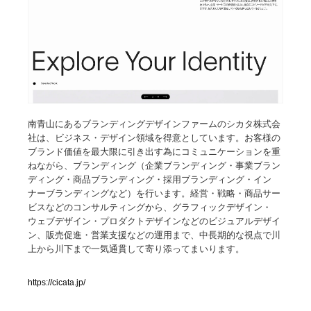
人気ランキング TOP100
業界別 登録Webサイト一覧
Web制作会社・プロダクション・デジタル
579
南青山にあるブランディングデザインファームのシカタ株式会
Web制作会社・プロダクション・デジタル
フォトグラファー・カメラマン・写真
257
社は、ビジネス・デザイン領域を得意としています。お客様の
ブランド価値を最大限に引き出す為にコミュニケーションを重
フォトグラファー・カメラマン・写真
広告・マーケティング・PR・企画・プロデュース
182
ねながら、ブランディング（企業ブランディング・事業ブラン
ディング・商品ブランディング・採用ブランディング・イン
広告・マーケティング・PR・企画・プロデュース
ナーブランディングなど）を行います。経営・戦略・商品サー
ブランディング・コンサルティング
151
ビスなどのコンサルティングから、グラフィックデザイン・
ウェブデザイン・プロダクトデザインなどのビジュアルデザイ
ブランディング・コンサルティング
グラフィックデザイン・デザイン事務所
485
ン、販売促進・営業支援などの運用まで、中長期的な視点で川
上から川下まで一気通貫して寄り添ってまいります。
グラフィックデザイン・デザイン事務所
印刷・製本・包装・グッズ
43
https://cicata.jp/
印刷・製本・包装・グッズ
イラストレーター
160