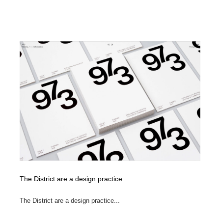
オフィス・シェアオフィス・コワーキング・シェアス
商業施設・商業ビル
33
ペース
商業施設・商業ビル
携帯電話・通信・サービス
15
携帯電話・通信・サービス
ファッション・洋服
511
ファッション・洋服
コスメ・化粧品・石鹸・シャンプー・ヘアケア・香水
220
コスメ・化粧品・石鹸・シャンプー・ヘアケア・香水
農業・林業・漁業・畜産・鉱業・燃料
54
農業・林業・漁業・畜産・鉱業・燃料
食品・飲料・酒・菓子
444
食品・飲料・酒・菓子
飲食・レストラン・カフェ
182
飲食・レストラン・カフェ
植物・花・ガーデニング・造園
42
The District are a design practice
植物・花・ガーデニング・造園
陶芸・窯・ガラス・木工・手工芸
34
The District are a design practice...