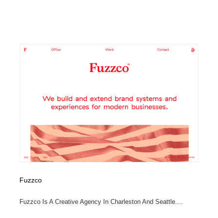
コーダー・エンジニア・デベロッパー
Javascript・WordPress・CSS・SEO・コーディング
97
Javascript・WordPress・CSS・SEO・コーディング
レンタルサーバー・クラウドサービス・ドメイン
10
レンタルサーバー・クラウドサービス・ドメイン
ネット通販・EC・オークション・フリマ
15
ネット通販・EC・オークション・フリマ
フリー素材・写真・モックアップ
41
フリー素材・写真・モックアップ
3D・CG・モーションデザイン
21
3D・CG・モーションデザイン
眼鏡・コンタクトレンズ・サングラス
30
眼鏡・コンタクトレンズ・サングラス
プロダクト・インテリア
139
プロダクト・インテリア
ライフスタイル・家具・生活雑貨・家電
320
Fuzzco
ライフスタイル・家具・生活雑貨・家電
ネオンサイン・ネオン菅・オリジナル
7
Fuzzco Is A Creative Agency In Charleston And Seattle....
ネオンサイン・ネオン菅・オリジナル