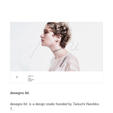
Drawing Software / お絵かきソフト・アプリ・ブラシ
ニュース・マガジン・メディア・SNS・YouTube
346
ニュース・マガジン・メディア・SNS・YouTube
desegno ltd.
desegno ltd. is a design studio founded by Taniuchi Haruhiko.
T...