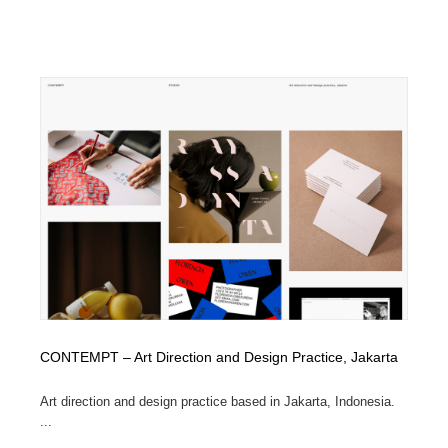
縫製・革製品・靴・鞄
55
縫製・革製品・靴・鞄
時計・腕時計
28
時計・腕時計
カメラ・レンズ
18
カメラ・レンズ
ジュエリー・装飾品
54
ジュエリー・装飾品
おもちゃ・ホビー・ゲーム
35
おもちゃ・ホビー・ゲーム
アニメーション・キャラクターデザイン
23
アニメーション・キャラクターデザイン
建築・空間・工務店・内装・店舗・環境デザイン
276
建築・空間・工務店・内装・店舗・環境デザイン
建設・住宅・不動産・倉庫
197
CONTEMPT – Art Direction and Design Practice, Jakarta
建設・住宅・不動産・倉庫
オフィス・シェアオフィス・コワーキング・シェアス
Art direction and design practice based in Jakarta, Indonesia.
46
ペース
...