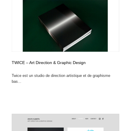
コーダー・エンジニア・デベロッパー
Javascript・WordPress・CSS・SEO・コーディング
97
Javascript・WordPress・CSS・SEO・コーディング
レンタルサーバー・クラウドサービス・ドメイン
10
レンタルサーバー・クラウドサービス・ドメイン
ネット通販・EC・オークション・フリマ
15
ネット通販・EC・オークション・フリマ
フリー素材・写真・モックアップ
41
フリー素材・写真・モックアップ
3D・CG・モーションデザイン
21
TWICE – Art Direction & Graphic Design
3D・CG・モーションデザイン
眼鏡・コンタクトレンズ・サングラス
30
Twice est un studio de direction artistique et de graphisme
bas...
眼鏡・コンタクトレンズ・サングラス
プロダクト・インテリア
139
プロダクト・インテリア
ライフスタイル・家具・生活雑貨・家電
321
ライフスタイル・家具・生活雑貨・家電
ネオンサイン・ネオン菅・オリジナル
7
ネオンサイン・ネオン菅・オリジナル