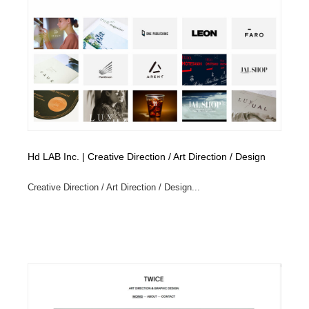
イラストレーター
コンテンツ・メディア制作会社
9
コンテンツ・メディア制作会社
フォント・フリーフォント / 書体
238
フォント・フリーフォント / 書体
レタリング・カリグラフィ・サイン・看板
31
レタリング・カリグラフィ・サイン・看板
編集・ライティング・コピーライター
19
編集・ライティング・コピーライター
スタイリスト・ヘア＆メークアップ・プロップ・セット
Hd LAB Inc. | Creative Direction / Art Direction / Design
18
デザイン
Creative Direction / Art Direction / Design...
スタイリスト・ヘア＆メークアップ・プロップ・セット
映像・クリエイター・プロダクション
164
デザイン
映像・クリエイター・プロダクション
撮影スタジオ・撮影用小物・背景ボード・リース・レン
20
タル
撮影スタジオ・撮影用小物・背景ボード・リース・レン
コーダー・エンジニア・デベロッパー
136
タル