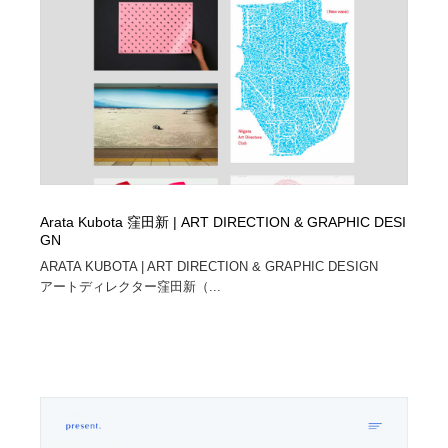
縫製・革製品・靴・鞄
55
縫製・革製品・靴・鞄
時計・腕時計
28
時計・腕時計
カメラ・レンズ
18
カメラ・レンズ
ジュエリー・装飾品
54
ジュエリー・装飾品
おもちゃ・ホビー・ゲーム
35
Arata Kubota 窪田新 | ART DIRECTION & GRAPHIC DESI
GN
おもちゃ・ホビー・ゲーム
アニメーション・キャラクターデザイン
23
ARATA KUBOTA | ART DIRECTION & GRAPHIC DESIGN
アートディレクター窪田新（...
アニメーション・キャラクターデザイン
建築・空間・工務店・内装・店舗・環境デザイン
276
建築・空間・工務店・内装・店舗・環境デザイン
建設・住宅・不動産・倉庫
197
建設・住宅・不動産・倉庫
オフィス・シェアオフィス・コワーキング・シェアス
46
ペース