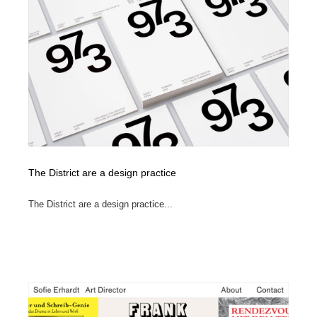
求人・採用・転職・就職・人材紹介
健康・医療・福祉・病院・歯医者・製薬・薬品
200
健康・医療・福祉・病院・歯医者・製薬・薬品
金融・銀行・投資・保険・M&A・商社
78
金融・銀行・投資・保険・M&A・商社
起業・事業支援・ボランティア・NPO
8
起業・事業支援・ボランティア・NPO
教育・スクール・保育・幼稚園・小中高・大学・専門学
173
校
教育・スクール・保育・幼稚園・小中高・大学・専門学
システム開発・IT・決済・アプリ・ソフトウェア
99
校
The District are a design practice
システム開発・IT・決済・アプリ・ソフトウェア
テクノロジー・AI・人工知能・スマートホーム・オンラ
74
The District are a design practice...
イン
テクノロジー・AI・人工知能・スマートホーム・オンラ
日本伝統：着物・織物・舞踊・歌舞伎・茶道・華道・書
17
イン
道
日本伝統：着物・織物・舞踊・歌舞伎・茶道・華道・書
映画・アニメ・DVD・動画配信・放送・TV・ラジオ
65
道