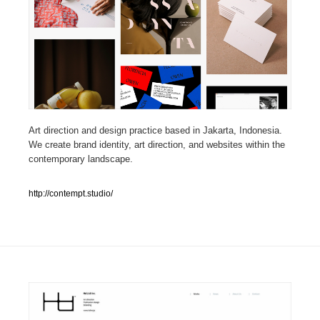
人気ランキング TOP100
業界別 登録Webサイト一覧
Web制作会社・プロダクション・デジタル
579
Web制作会社・プロダクション・デジタル
フォトグラファー・カメラマン・写真
257
Art direction and design practice based in Jakarta, Indonesia.
We create brand identity, art direction, and websites within the
contemporary landscape.
フォトグラファー・カメラマン・写真
広告・マーケティング・PR・企画・プロデュース
182
http://contempt.studio/
広告・マーケティング・PR・企画・プロデュース
ブランディング・コンサルティング
151
ブランディング・コンサルティング
グラフィックデザイン・デザイン事務所
485
グラフィックデザイン・デザイン事務所
印刷・製本・包装・グッズ
43
印刷・製本・包装・グッズ
イラストレーター
160