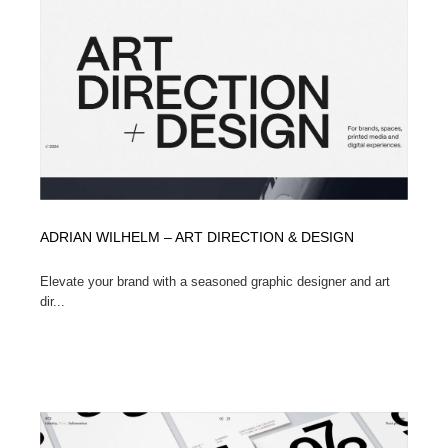
ホテル・旅館・温泉・銭湯・サウナ
旅行・観光・電車・航空会社
55
旅行・観光・電車・航空会社
アウトドア・キャンプ・登山
40
アウトドア・キャンプ・登山
スポーツ・スポーツ用品・トレーニング・ダイエット
71
スポーツ・スポーツ用品・トレーニング・ダイエット
ペット・トリミング
20
ペット・トリミング
ウェディング・結婚
38
ADRIAN WILHELM – ART DIRECTION & DESIGN
ウェディング・結婚
育児・ベイビー・玩具・絵本
27
Elevate your brand with a seasoned graphic designer and art
dir...
育児・ベイビー・玩具・絵本
宗教・神社仏閣・禅・寺・神社
33
宗教・神社仏閣・禅・寺・神社
法律・監査・税理士・弁護士・司法書士・行政
29
法律・監査・税理士・弁護士・司法書士・行政
求人・採用・転職・就職・人材紹介
379