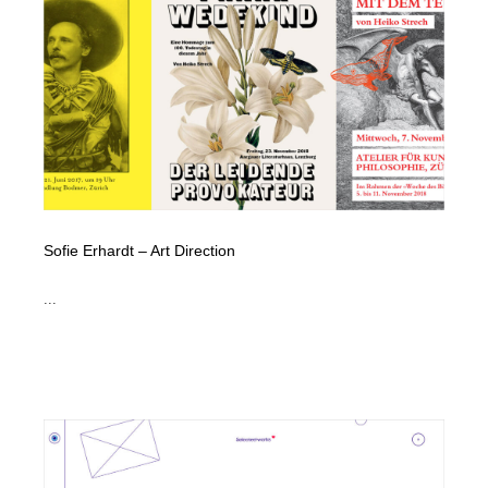
映画・アニメ・DVD・動画配信・放送・TV・ラジオ
音楽・アーティスト・楽器・舞台・演劇・ミュージカ
152
ル・ダンス
音楽・アーティスト・楽器・舞台・演劇・ミュージカ
芸能人・俳優・女優・タレント・モデル・芸能事務所
42
ル・ダンス
芸能人・俳優・女優・タレント・モデル・芸能事務所
キャンペーン・イベント・ワークショップ・コンペティ
77
ション
キャンペーン・イベント・ワークショップ・コンペティ
マッチングサービス
22
ション
Sofie Erhardt – Art Direction
マッチングサービス
アート・芸術・美術館・美術展・博物館・ギャラリー
383
...
アート・芸術・美術館・美術展・博物館・ギャラリー
鉛筆画・木炭画・デッサン・クロッキー
15
鉛筆画・木炭画・デッサン・クロッキー
グラフィティ・Graffiti・ストリートアート
4
グラフィティ・Graffiti・ストリートアート
GWD スタッフお気に入り
201
GWD スタッフお気に入り
Drawing Software / お絵かきソフト・アプリ・ブラシ
11