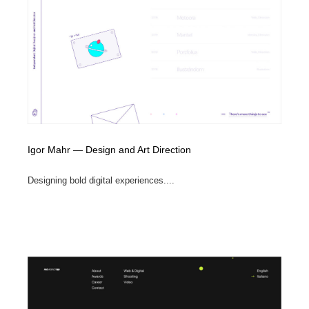
Drawing Software / お絵かきソフト・アプリ・ブラシ
ニュース・マガジン・メディア・SNS・YouTube
346
ニュース・マガジン・メディア・SNS・YouTube
Igor Mahr — Design and Art Direction
Designing bold digital experiences....