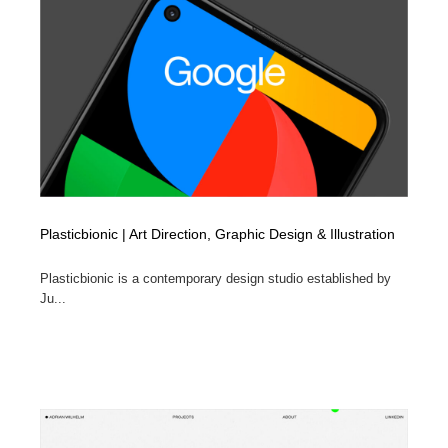
陶芸・窯・ガラス・木工・手工芸
材料：糸・布・紙・プラスチック・石・木材
38
材料：糸・布・紙・プラスチック・石・木材
工業・加工・技術・機械・電気
59
工業・加工・技術・機械・電気
宇宙
9
宇宙
日本の歴史・資料・伝統・将棋・囲碁
4
日本の歴史・資料・伝統・将棋・囲碁
動物園・水族館・公園・テーマパーク・アミューズメン
23
ト
Plasticbionic | Art Direction, Graphic Design & Illustration
動物園・水族館・公園・テーマパーク・アミューズメン
書籍・本屋・出版・作家・小説家・脚本家
58
Plasticbionic is a contemporary design studio established by
ト
Ju...
書籍・本屋・出版・作家・小説家・脚本家
ヘアサロン・美容院・理髪店・エステ
60
ヘアサロン・美容院・理髪店・エステ
自動車・船・飛行機・交通・自転車
71
自動車・船・飛行機・交通・自転車
ホテル・旅館・温泉・銭湯・サウナ
149