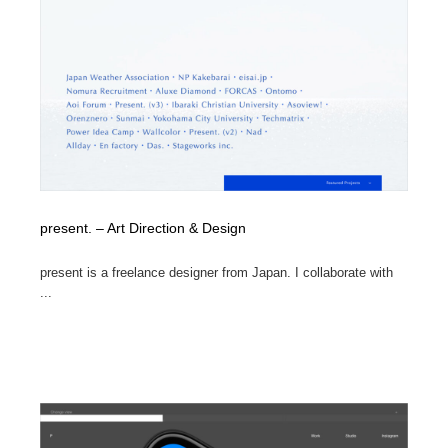
オフィス・シェアオフィス・コワーキング・シェアス
商業施設・商業ビル
33
ペース
商業施設・商業ビル
携帯電話・通信・サービス
15
携帯電話・通信・サービス
ファッション・洋服
511
ファッション・洋服
コスメ・化粧品・石鹸・シャンプー・ヘアケア・香水
220
コスメ・化粧品・石鹸・シャンプー・ヘアケア・香水
農業・林業・漁業・畜産・鉱業・燃料
54
present. – Art Direction & Design
農業・林業・漁業・畜産・鉱業・燃料
食品・飲料・酒・菓子
444
present is a freelance designer from Japan. I collaborate with
...
食品・飲料・酒・菓子
飲食・レストラン・カフェ
182
飲食・レストラン・カフェ
植物・花・ガーデニング・造園
42
植物・花・ガーデニング・造園
陶芸・窯・ガラス・木工・手工芸
34