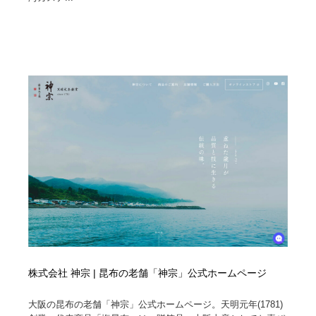
Drawing Software / お絵かきソフト・アプリ・ブラシ
ニュース・マガジン・メディア・SNS・YouTube
346
ニュース・マガジン・メディア・SNS・YouTube
株式会社 神宗 | 昆布の老舗「神宗」公式ホームページ
大阪の昆布の老舗「神宗」公式ホームページ。天明元年(1781)