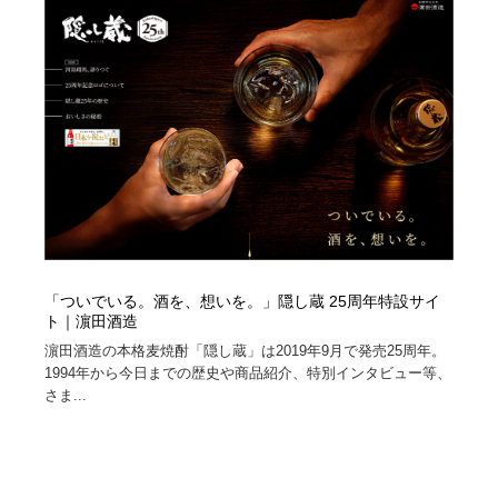
陶芸・窯・ガラス・木工・手工芸
材料：糸・布・紙・プラスチック・石・木材
38
材料：糸・布・紙・プラスチック・石・木材
工業・加工・技術・機械・電気
59
工業・加工・技術・機械・電気
宇宙
9
宇宙
日本の歴史・資料・伝統・将棋・囲碁
4
日本の歴史・資料・伝統・将棋・囲碁
動物園・水族館・公園・テーマパーク・アミューズメン
23
ト
動物園・水族館・公園・テーマパーク・アミューズメン
書籍・本屋・出版・作家・小説家・脚本家
58
「ついでいる。酒を、想いを。」隠し蔵 25周年特設サイ
ト
ト｜濵田酒造
濵田酒造の本格麦焼酎「隠し蔵」は2019年9月で発売25周年。
書籍・本屋・出版・作家・小説家・脚本家
ヘアサロン・美容院・理髪店・エステ
60
1994年から今日までの歴史や商品紹介、特別インタビュー等、
さま...
ヘアサロン・美容院・理髪店・エステ
自動車・船・飛行機・交通・自転車
71
自動車・船・飛行機・交通・自転車
ホテル・旅館・温泉・銭湯・サウナ
149