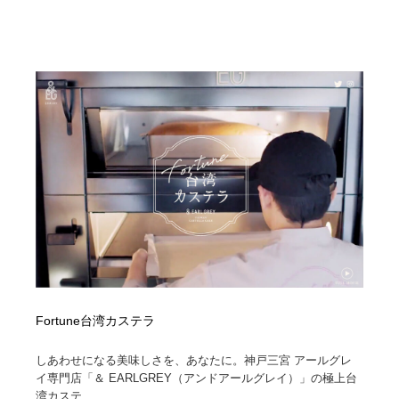
映画・アニメ・DVD・動画配信・放送・TV・ラジオ
音楽・アーティスト・楽器・舞台・演劇・ミュージカ
152
ル・ダンス
音楽・アーティスト・楽器・舞台・演劇・ミュージカ
芸能人・俳優・女優・タレント・モデル・芸能事務所
42
ル・ダンス
芸能人・俳優・女優・タレント・モデル・芸能事務所
キャンペーン・イベント・ワークショップ・コンペティ
77
ション
キャンペーン・イベント・ワークショップ・コンペティ
マッチングサービス
22
ション
マッチングサービス
アート・芸術・美術館・美術展・博物館・ギャラリー
383
アート・芸術・美術館・美術展・博物館・ギャラリー
鉛筆画・木炭画・デッサン・クロッキー
15
鉛筆画・木炭画・デッサン・クロッキー
グラフィティ・Graffiti・ストリートアート
4
Fortune台湾カステラ
グラフィティ・Graffiti・ストリートアート
GWD スタッフお気に入り
201
しあわせになる美味しさを、あなたに。神戸三宮 アールグレ
イ専門店「＆ EARLGREY（アンドアールグレイ）」の極上台
GWD スタッフお気に入り
Drawing Software / お絵かきソフト・アプリ・ブラシ
11
湾カステ...