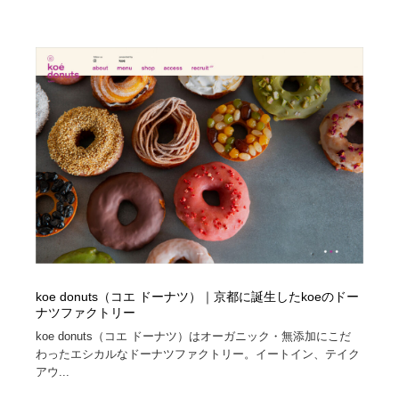
求人・採用・転職・就職・人材紹介
健康・医療・福祉・病院・歯医者・製薬・薬品
200
健康・医療・福祉・病院・歯医者・製薬・薬品
金融・銀行・投資・保険・M&A・商社
78
金融・銀行・投資・保険・M&A・商社
起業・事業支援・ボランティア・NPO
8
起業・事業支援・ボランティア・NPO
教育・スクール・保育・幼稚園・小中高・大学・専門学
173
校
教育・スクール・保育・幼稚園・小中高・大学・専門学
システム開発・IT・決済・アプリ・ソフトウェア
99
校
システム開発・IT・決済・アプリ・ソフトウェア
テクノロジー・AI・人工知能・スマートホーム・オンラ
74
イン
koe donuts（コエ ドーナツ）｜京都に誕生したkoeのドー
テクノロジー・AI・人工知能・スマートホーム・オンラ
日本伝統：着物・織物・舞踊・歌舞伎・茶道・華道・書
17
ナツファクトリー
イン
道
koe donuts（コエ ドーナツ）はオーガニック・無添加にこだ
わったエシカルなドーナツファクトリー。イートイン、テイク
日本伝統：着物・織物・舞踊・歌舞伎・茶道・華道・書
映画・アニメ・DVD・動画配信・放送・TV・ラジオ
65
アウ...
道