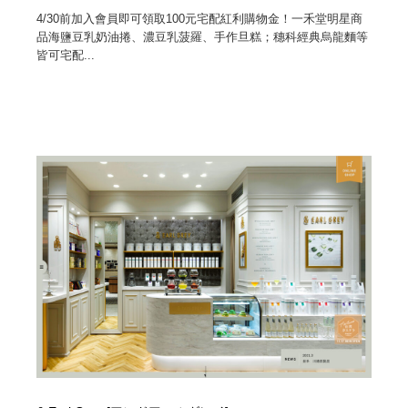
4/30前加入會員即可領取100元宅配紅利購物金！一禾堂明星商
品海鹽豆乳奶油捲、濃豆乳菠羅、手作旦糕；穗科經典烏龍麵等
皆可宅配...