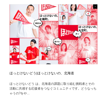
ホテル・旅館・温泉・銭湯・サウナ
旅行・観光・電車・航空会社
55
旅行・観光・電車・航空会社
アウトドア・キャンプ・登山
40
アウトドア・キャンプ・登山
スポーツ・スポーツ用品・トレーニング・ダイエット
71
スポーツ・スポーツ用品・トレーニング・ダイエット
ペット・トリミング
20
ペット・トリミング
ウェディング・結婚
38
ウェディング・結婚
育児・ベイビー・玩具・絵本
27
ほっとけないどう|ほっとけないの、北海道
育児・ベイビー・玩具・絵本
宗教・神社仏閣・禅・寺・神社
33
ほっとけないどう は、北海道の課題に取り組む挑戦者とその
宗教・神社仏閣・禅・寺・神社
法律・監査・税理士・弁護士・司法書士・行政
29
活動に共感する応援者をつなぐコミュニティです。どうなっち
ゃうの?をや...
法律・監査・税理士・弁護士・司法書士・行政
求人・採用・転職・就職・人材紹介
379