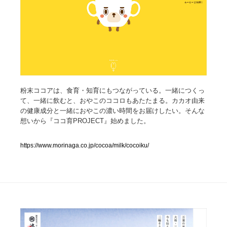
人気ランキング TOP100
業界別 登録Webサイト一覧
Web制作会社・プロダクション・デジタル
579
粉末ココアは、食育・知育にもつながっている。一緒につくっ
Web制作会社・プロダクション・デジタル
フォトグラファー・カメラマン・写真
257
て、一緒に飲むと、おやこのココロもあたたまる。カカオ由来
の健康成分と一緒におやこの濃い時間をお届けしたい。そんな
フォトグラファー・カメラマン・写真
広告・マーケティング・PR・企画・プロデュース
182
想いから『ココ育PROJECT』始めました。
広告・マーケティング・PR・企画・プロデュース
ブランディング・コンサルティング
151
https://www.morinaga.co.jp/cocoa/milk/cocoiku/
ブランディング・コンサルティング
グラフィックデザイン・デザイン事務所
485
グラフィックデザイン・デザイン事務所
印刷・製本・包装・グッズ
43
印刷・製本・包装・グッズ
イラストレーター
160