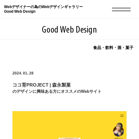
Webデザイナーの為のWebデザインギャラリー
Good Web Design
Good Web Design
食品・飲料・酒・菓子
2026年08月10日の登録サイト数は8552件です
2024. 01. 28
登録Webサイト全一覧
8552
ココ育PROJECT | 森永製菓
登録Webサイト全一覧!
現役Webデザイナーによるコラム
15
のデザインに興味ある方にオススメのWebサイト
現役Webデザイナーによるコラム
ニュース
12
ニュース
ABOUT
ABOUT
人気ランキング TOP100