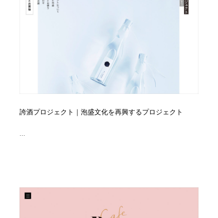
コーダー・エンジニア・デベロッパー
Javascript・WordPress・CSS・SEO・コーディング
97
Javascript・WordPress・CSS・SEO・コーディング
レンタルサーバー・クラウドサービス・ドメイン
10
レンタルサーバー・クラウドサービス・ドメイン
ネット通販・EC・オークション・フリマ
15
ネット通販・EC・オークション・フリマ
フリー素材・写真・モックアップ
41
フリー素材・写真・モックアップ
3D・CG・モーションデザイン
21
誇酒プロジェクト｜泡盛文化を再興するプロジェクト
3D・CG・モーションデザイン
眼鏡・コンタクトレンズ・サングラス
30
...
眼鏡・コンタクトレンズ・サングラス
プロダクト・インテリア
139
プロダクト・インテリア
ライフスタイル・家具・生活雑貨・家電
321
ライフスタイル・家具・生活雑貨・家電
ネオンサイン・ネオン菅・オリジナル
7
ネオンサイン・ネオン菅・オリジナル