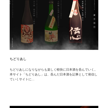
オフィス・シェアオフィス・コワーキング・シェアス
商業施設・商業ビル
33
ペース
商業施設・商業ビル
携帯電話・通信・サービス
15
携帯電話・通信・サービス
ファッション・洋服
511
ファッション・洋服
コスメ・化粧品・石鹸・シャンプー・ヘアケア・香水
220
コスメ・化粧品・石鹸・シャンプー・ヘアケア・香水
農業・林業・漁業・畜産・鉱業・燃料
54
ちどりあし
農業・林業・漁業・畜産・鉱業・燃料
食品・飲料・酒・菓子
444
ちどりあしになりながらも楽しく軽快に日本酒を呑んでいく。
食品・飲料・酒・菓子
飲食・レストラン・カフェ
182
本サイト「ちどりあし」は、呑んだ日本酒を記事として発信し
ていくサイトに...
飲食・レストラン・カフェ
植物・花・ガーデニング・造園
42
植物・花・ガーデニング・造園
陶芸・窯・ガラス・木工・手工芸
34