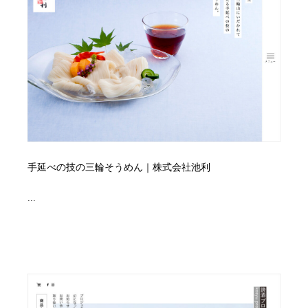
イラストレーター
コンテンツ・メディア制作会社
9
コンテンツ・メディア制作会社
フォント・フリーフォント / 書体
238
フォント・フリーフォント / 書体
レタリング・カリグラフィ・サイン・看板
31
レタリング・カリグラフィ・サイン・看板
編集・ライティング・コピーライター
19
編集・ライティング・コピーライター
スタイリスト・ヘア＆メークアップ・プロップ・セット
18
デザイン
手延べの技の三輪そうめん｜株式会社池利
...
スタイリスト・ヘア＆メークアップ・プロップ・セット
映像・クリエイター・プロダクション
164
デザイン
映像・クリエイター・プロダクション
撮影スタジオ・撮影用小物・背景ボード・リース・レン
20
タル
撮影スタジオ・撮影用小物・背景ボード・リース・レン
コーダー・エンジニア・デベロッパー
136
タル