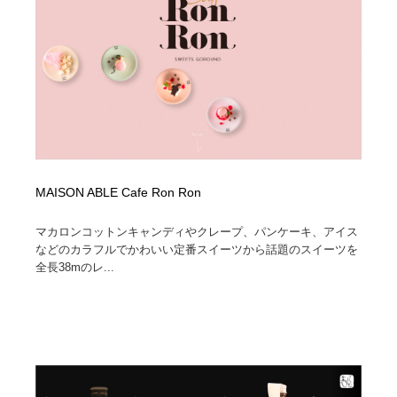
縫製・革製品・靴・鞄
55
縫製・革製品・靴・鞄
時計・腕時計
28
時計・腕時計
カメラ・レンズ
18
カメラ・レンズ
ジュエリー・装飾品
54
ジュエリー・装飾品
おもちゃ・ホビー・ゲーム
35
MAISON ABLE Cafe Ron Ron
おもちゃ・ホビー・ゲーム
アニメーション・キャラクターデザイン
23
マカロンコットンキャンディやクレープ、パンケーキ、アイス
などのカラフルでかわいい定番スイーツから話題のスイーツを
アニメーション・キャラクターデザイン
建築・空間・工務店・内装・店舗・環境デザイン
276
全長38mのレ...
建築・空間・工務店・内装・店舗・環境デザイン
建設・住宅・不動産・倉庫
197
建設・住宅・不動産・倉庫
オフィス・シェアオフィス・コワーキング・シェアス
46
ペース