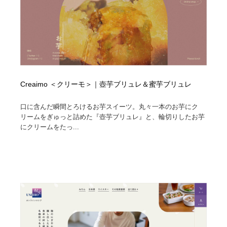
Creaimo ＜クリーモ＞｜壺芋ブリュレ＆蜜芋ブリュレ
口に含んだ瞬間とろけるお芋スイーツ。丸々一本のお芋にク
リームをぎゅっと詰めた『壺芋ブリュレ』と、輪切りしたお芋
にクリームをたっ...