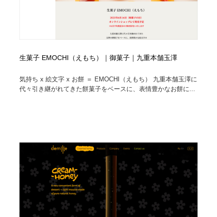
生菓子 EMOCHI（えもち）｜御菓子｜九重本舗玉澤
気持ち x 絵文字 x お餅 ＝ EMOCHI（えもち） 九重本舗玉澤に
代々引き継がれてきた餅菓子をベースに、表情豊かなお餅に...