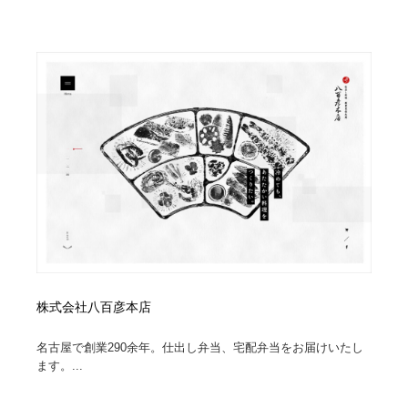
求人・採用・転職・就職・人材紹介
健康・医療・福祉・病院・歯医者・製薬・薬品
200
健康・医療・福祉・病院・歯医者・製薬・薬品
金融・銀行・投資・保険・M&A・商社
78
金融・銀行・投資・保険・M&A・商社
起業・事業支援・ボランティア・NPO
8
起業・事業支援・ボランティア・NPO
教育・スクール・保育・幼稚園・小中高・大学・専門学
173
校
教育・スクール・保育・幼稚園・小中高・大学・専門学
システム開発・IT・決済・アプリ・ソフトウェア
99
校
システム開発・IT・決済・アプリ・ソフトウェア
テクノロジー・AI・人工知能・スマートホーム・オンラ
74
イン
テクノロジー・AI・人工知能・スマートホーム・オンラ
株式会社八百彦本店
日本伝統：着物・織物・舞踊・歌舞伎・茶道・華道・書
17
イン
道
名古屋で創業290余年。仕出し弁当、宅配弁当をお届けいたし
ます。...
日本伝統：着物・織物・舞踊・歌舞伎・茶道・華道・書
映画・アニメ・DVD・動画配信・放送・TV・ラジオ
65
道