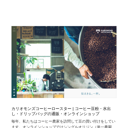
Drawing Software / お絵かきソフト・アプリ・ブラシ
ニュース・マガジン・メディア・SNS・YouTube
346
ニュース・マガジン・メディア・SNS・YouTube
カリオモンズコーヒーロースター | コーヒー豆粉・水出
し・ドリップバッグの通販・オンラインショップ
毎年、私たちはコーヒー農家を訪問して豆の買い付けをしてい
ます。オンラインショップではシングルオリジン（単一農園