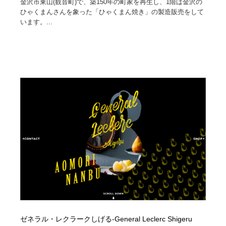
金沢市東山(観音町)で、築150年の町家を再生し、1階は金沢の
ひゃくまんさんを象った「ひゃくまん焼き」の製造販売をして
います。...
ゼネラル・レクラークしげる-General Leclerc Shigeru