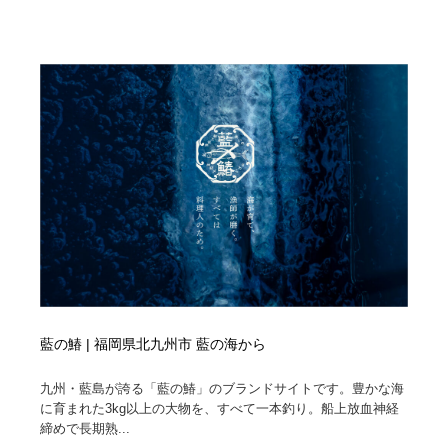
映画・アニメ・DVD・動画配信・放送・TV・ラジオ
音楽・アーティスト・楽器・舞台・演劇・ミュージカ
152
ル・ダンス
音楽・アーティスト・楽器・舞台・演劇・ミュージカ
芸能人・俳優・女優・タレント・モデル・芸能事務所
42
ル・ダンス
芸能人・俳優・女優・タレント・モデル・芸能事務所
キャンペーン・イベント・ワークショップ・コンペティ
77
ション
キャンペーン・イベント・ワークショップ・コンペティ
マッチングサービス
22
ション
マッチングサービス
アート・芸術・美術館・美術展・博物館・ギャラリー
383
アート・芸術・美術館・美術展・博物館・ギャラリー
鉛筆画・木炭画・デッサン・クロッキー
15
鉛筆画・木炭画・デッサン・クロッキー
グラフィティ・Graffiti・ストリートアート
4
藍の鰆 | 福岡県北九州市 藍の海から
グラフィティ・Graffiti・ストリートアート
GWD スタッフお気に入り
201
九州・藍島が誇る「藍の鰆」のブランドサイトです。豊かな海
に育まれた3kg以上の大物を、すべて一本釣り。船上放血神経
締めで長期熟...
GWD スタッフお気に入り
Drawing Software / お絵かきソフト・アプリ・ブラシ
11