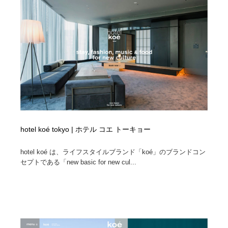
コーダー・エンジニア・デベロッパー
Javascript・WordPress・CSS・SEO・コーディング
97
Javascript・WordPress・CSS・SEO・コーディング
レンタルサーバー・クラウドサービス・ドメイン
10
レンタルサーバー・クラウドサービス・ドメイン
ネット通販・EC・オークション・フリマ
15
ネット通販・EC・オークション・フリマ
フリー素材・写真・モックアップ
41
フリー素材・写真・モックアップ
3D・CG・モーションデザイン
21
3D・CG・モーションデザイン
眼鏡・コンタクトレンズ・サングラス
30
hotel koé tokyo | ホテル コエ トーキョー
hotel koé は、ライフスタイルブランド「koé」のブランドコン
眼鏡・コンタクトレンズ・サングラス
プロダクト・インテリア
139
セプトである「new basic for new cul...
プロダクト・インテリア
ライフスタイル・家具・生活雑貨・家電
321
ライフスタイル・家具・生活雑貨・家電
ネオンサイン・ネオン菅・オリジナル
7
ネオンサイン・ネオン菅・オリジナル