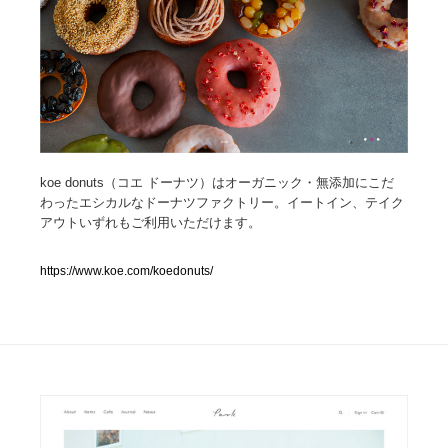
人気ランキング TOP100
業界別 登録Webサイト一覧
Web制作会社・プロダクション・デジタル
579
Web制作会社・プロダクション・デジタル
フォトグラファー・カメラマン・写真
257
koe donuts（コエ ドーナツ）はオーガニック・無添加にこだ
わったエシカルなドーナツファクトリー。イートイン、テイク
アウトいずれもご利用いただけます。
フォトグラファー・カメラマン・写真
広告・マーケティング・PR・企画・プロデュース
182
https://www.koe.com/koedonuts/
広告・マーケティング・PR・企画・プロデュース
ブランディング・コンサルティング
151
ブランディング・コンサルティング
グラフィックデザイン・デザイン事務所
485
グラフィックデザイン・デザイン事務所
印刷・製本・包装・グッズ
43
印刷・製本・包装・グッズ
イラストレーター
160