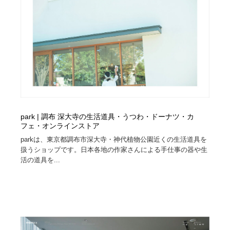
イラストレーター
コンテンツ・メディア制作会社
9
コンテンツ・メディア制作会社
フォント・フリーフォント / 書体
238
フォント・フリーフォント / 書体
レタリング・カリグラフィ・サイン・看板
31
レタリング・カリグラフィ・サイン・看板
編集・ライティング・コピーライター
19
編集・ライティング・コピーライター
スタイリスト・ヘア＆メークアップ・プロップ・セット
park | 調布 深大寺の生活道具・うつわ・ドーナツ・カ
18
デザイン
フェ・オンラインストア
parkは、東京都調布市深大寺・神代植物公園近くの生活道具を
スタイリスト・ヘア＆メークアップ・プロップ・セット
映像・クリエイター・プロダクション
164
扱うショップです。日本各地の作家さんによる手仕事の器や生
デザイン
活の道具を...
映像・クリエイター・プロダクション
撮影スタジオ・撮影用小物・背景ボード・リース・レン
20
タル
撮影スタジオ・撮影用小物・背景ボード・リース・レン
コーダー・エンジニア・デベロッパー
136
タル