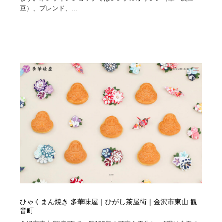
豆）、ブレンド、...
ひゃくまん焼き 多華味屋｜ひがし茶屋街｜金沢市東山 観
音町