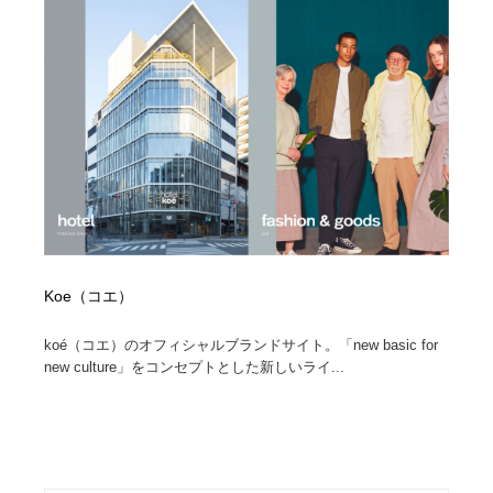
縫製・革製品・靴・鞄
55
縫製・革製品・靴・鞄
時計・腕時計
28
時計・腕時計
カメラ・レンズ
18
カメラ・レンズ
ジュエリー・装飾品
54
ジュエリー・装飾品
おもちゃ・ホビー・ゲーム
35
おもちゃ・ホビー・ゲーム
アニメーション・キャラクターデザイン
23
Koe（コエ）
アニメーション・キャラクターデザイン
建築・空間・工務店・内装・店舗・環境デザイン
276
koé（コエ）のオフィシャルブランドサイト。「new basic for
new culture」をコンセプトとした新しいライ...
建築・空間・工務店・内装・店舗・環境デザイン
建設・住宅・不動産・倉庫
197
建設・住宅・不動産・倉庫
オフィス・シェアオフィス・コワーキング・シェアス
46
ペース