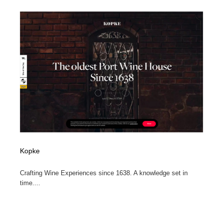
陶芸・窯・ガラス・木工・手工芸
材料：糸・布・紙・プラスチック・石・木材
38
材料：糸・布・紙・プラスチック・石・木材
工業・加工・技術・機械・電気
59
工業・加工・技術・機械・電気
宇宙
9
宇宙
日本の歴史・資料・伝統・将棋・囲碁
4
日本の歴史・資料・伝統・将棋・囲碁
動物園・水族館・公園・テーマパーク・アミューズメン
23
ト
動物園・水族館・公園・テーマパーク・アミューズメン
書籍・本屋・出版・作家・小説家・脚本家
58
ト
Kopke
書籍・本屋・出版・作家・小説家・脚本家
ヘアサロン・美容院・理髪店・エステ
60
Crafting Wine Experiences since 1638. A knowledge set in
ヘアサロン・美容院・理髪店・エステ
自動車・船・飛行機・交通・自転車
71
time....
自動車・船・飛行機・交通・自転車
ホテル・旅館・温泉・銭湯・サウナ
149