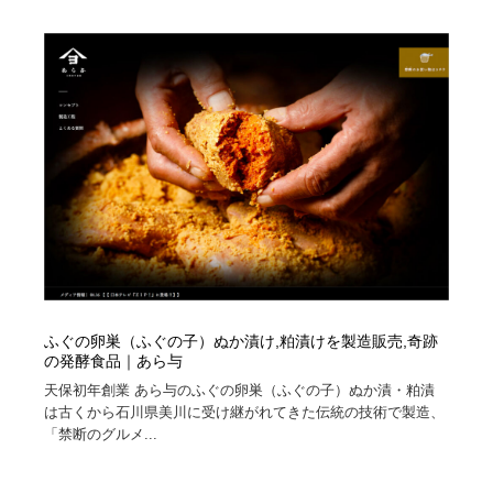
ホテル・旅館・温泉・銭湯・サウナ
旅行・観光・電車・航空会社
55
旅行・観光・電車・航空会社
アウトドア・キャンプ・登山
40
アウトドア・キャンプ・登山
スポーツ・スポーツ用品・トレーニング・ダイエット
71
スポーツ・スポーツ用品・トレーニング・ダイエット
ペット・トリミング
20
ペット・トリミング
ウェディング・結婚
38
ウェディング・結婚
育児・ベイビー・玩具・絵本
27
育児・ベイビー・玩具・絵本
宗教・神社仏閣・禅・寺・神社
33
ふぐの卵巣（ふぐの子）ぬか漬け,粕漬けを製造販売,奇跡
の発酵食品｜あら与
天保初年創業 あら与のふぐの卵巣（ふぐの子）ぬか漬・粕漬
宗教・神社仏閣・禅・寺・神社
法律・監査・税理士・弁護士・司法書士・行政
29
は古くから石川県美川に受け継がれてきた伝統の技術で製造、
「禁断のグルメ...
法律・監査・税理士・弁護士・司法書士・行政
求人・採用・転職・就職・人材紹介
379