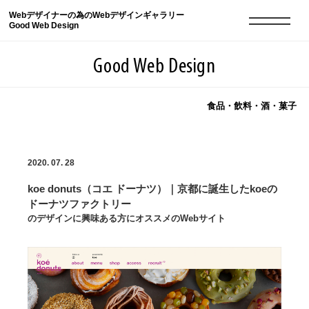
Webデザイナーの為のWebデザインギャラリー
Good Web Design
Good Web Design
食品・飲料・酒・菓子
2026年08月10日の登録サイト数は8552件です
2020. 07. 28
登録Webサイト全一覧
8552
koe donuts（コエ ドーナツ）｜京都に誕生したkoeの
登録Webサイト全一覧!
現役Webデザイナーによるコラム
15
ドーナツファクトリー
のデザインに興味ある方にオススメのWebサイト
現役Webデザイナーによるコラム
ニュース
12
ニュース
ABOUT
ABOUT
人気ランキング TOP100