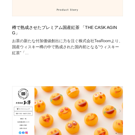
樽で熟成させたプレミアム国産紅茶 「THE CASK AGIN
G」
お茶の新たな付加価値創出に力を注ぐ株式会社TeaRoomより、
国産ウィスキー樽の中で熟成された国内初となる“ウィスキー
紅茶”「...