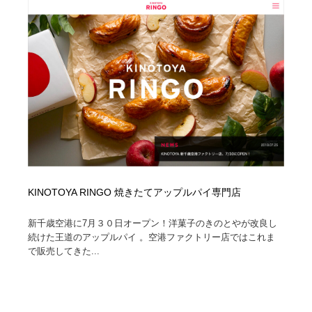
オフィス・シェアオフィス・コワーキング・シェアス
商業施設・商業ビル
33
ペース
商業施設・商業ビル
携帯電話・通信・サービス
15
携帯電話・通信・サービス
ファッション・洋服
511
ファッション・洋服
コスメ・化粧品・石鹸・シャンプー・ヘアケア・香水
220
コスメ・化粧品・石鹸・シャンプー・ヘアケア・香水
農業・林業・漁業・畜産・鉱業・燃料
54
農業・林業・漁業・畜産・鉱業・燃料
食品・飲料・酒・菓子
444
KINOTOYA RINGO 焼きたてアップルパイ専門店
食品・飲料・酒・菓子
飲食・レストラン・カフェ
182
新千歳空港に7月３０日オープン！洋菓子のきのとやが改良し
続けた王道のアップルパイ 。空港ファクトリー店ではこれま
飲食・レストラン・カフェ
植物・花・ガーデニング・造園
42
で販売してきた...
植物・花・ガーデニング・造園
陶芸・窯・ガラス・木工・手工芸
34