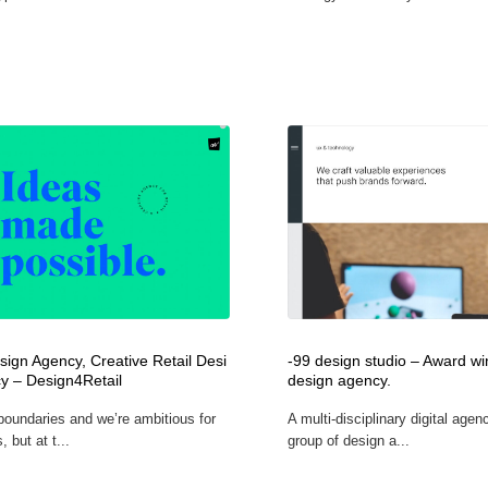
sign Agency, Creative Retail Desi
-99 design studio – Award win
y – Design4Retail‎
design agency.
oundaries and we’re ambitious for
A multi-disciplinary digital agen
, but at t...
group of design a...