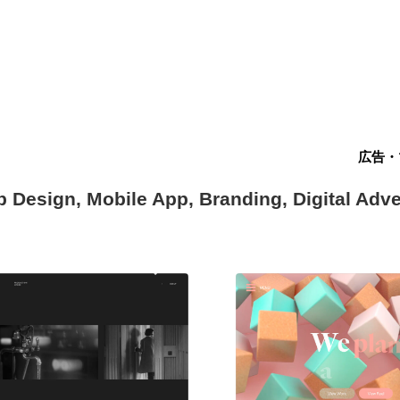
広告・
b Design, Mobile App, Branding, Digital Adv
現役Webデザイナーによるコラム
15
現役Webデザイナーによるコラム
人気ランキング TOP100
人気ランキング TOP100
フォトグラファー・カメラマン・写真
257