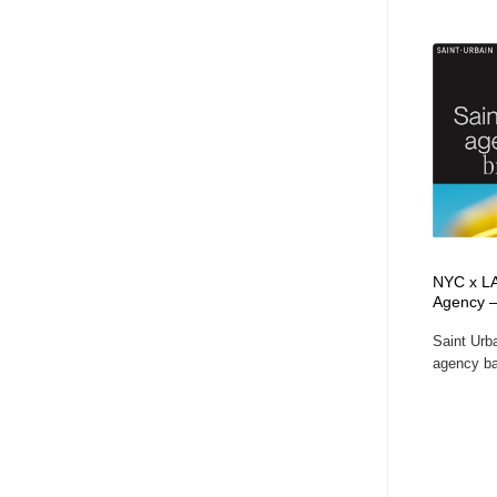
NYC x LA
Agency –
Saint Urba
agency ba