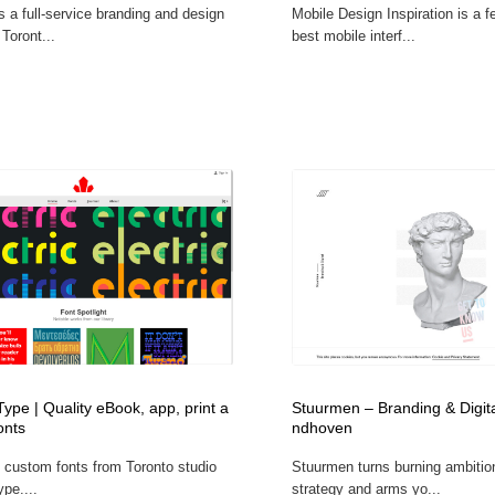
s a full-service branding and design
Mobile Design Inspiration is a f
鉛筆画・木炭画・デッサン・クロッキー
Drawing Software / お絵かきソフト・アプリ・ブラシ
11
Toront...
best mobile interf...
Drawing Software / お絵かきソフト・アプリ・ブラシ
pe | Quality eBook, app, print a
Stuurmen – Branding & Digita
onts
ndhoven
d custom fonts from Toronto studio
Stuurmen turns burning ambitio
pe....
strategy and arms yo...