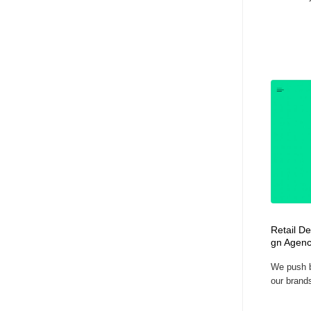
Retail De
gn Agenc
We push b
our brands