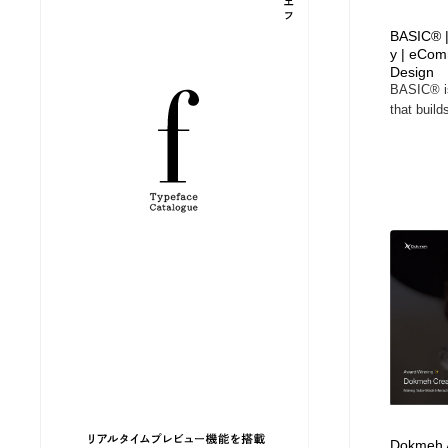
縫製・革製品・靴・鞄
ジュエリー・装飾品
54
BASIC® |
y | eCom
Design
BASIC® is
ジュエリー・装飾品
建築・空間・工務店・内装・店舗・環境デザイン
276
that builds
建築・空間・工務店・内装・店舗・環境デザイン
商業施設・商業ビル
33
商業施設・商業ビル
コスメ・化粧品・石鹸・シャンプー・ヘアケア・香水
220
コスメ・化粧品・石鹸・シャンプー・ヘアケア・香水
飲食・レストラン・カフェ
182
飲食・レストラン・カフェ
材料：糸・布・紙・プラスチック・石・木材
38
材料：糸・布・紙・プラスチック・石・木材
日本の歴史・資料・伝統・将棋・囲碁
4
日本の歴史・資料・伝統・将棋・囲碁
ヘアサロン・美容院・理髪店・エステ
60
Dokmeh A