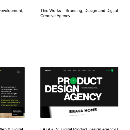
カメラ・レンズ
アニメーション・キャラクターデザイン
23
Development,
This Works – Branding, Design and Digital
Creative Agency.
...
アニメーション・キャラクターデザイン
オフィス・シェアオフィス・コワーキング・シェアスペース
46
オフィス・シェアオフィス・コワーキング・シェアスペース
ファッション・洋服
511
ファッション・洋服
食品・飲料・酒・菓子
444
食品・飲料・酒・菓子
陶芸・窯・ガラス・木工・手工芸
34
陶芸・窯・ガラス・木工・手工芸
宇宙
9
宇宙
書籍・本屋・出版・作家・小説家・脚本家
58
書籍・本屋・出版・作家・小説家・脚本家
ホテル・旅館・温泉・銭湯・サウナ
149
Web & Digital,
LAZAREV. Digital Product Design Agency |