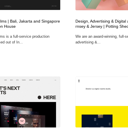
フォトグラファー・カメラマン・写真
グラフィックデザイン・デザイン事務所
485
lms | Bali, Jakarta and Singapore
Design, Advertising & Digital
on House
rnsey & Jersey | Potting She
グラフィックデザイン・デザイン事務所
コンテンツ・メディア制作会社
9
ms is a full-service production
We are an award-winning, full-s
d out of In...
advertising &...
コンテンツ・メディア制作会社
編集・ライティング・コピーライター
19
編集・ライティング・コピーライター
撮影スタジオ・撮影用小物・背景ボード・リース・レンタル
20
撮影スタジオ・撮影用小物・背景ボード・リース・レンタル
レンタルサーバー・クラウドサービス・ドメイン
10
レンタルサーバー・クラウドサービス・ドメイン
3D・CG・モーションデザイン
21
3D・CG・モーションデザイン
ライフスタイル・家具・生活雑貨・家電
320
ライフスタイル・家具・生活雑貨・家電
時計・腕時計
28