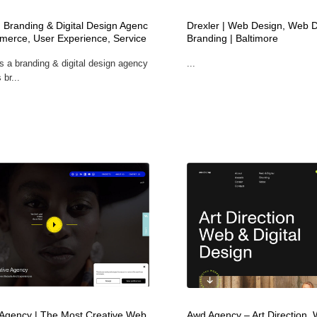
時計・腕時計
おもちゃ・ホビー・ゲーム
35
 Branding & Digital Design Agenc
Drexler | Web Design, Web 
merce, User Experience, Service
Branding | Baltimore
 a branding & digital design agency
...
おもちゃ・ホビー・ゲーム
建設・住宅・不動産・倉庫
197
 br...
建設・住宅・不動産・倉庫
携帯電話・通信・サービス
15
携帯電話・通信・サービス
農業・林業・漁業・畜産・鉱業・燃料
54
農業・林業・漁業・畜産・鉱業・燃料
植物・花・ガーデニング・造園
42
植物・花・ガーデニング・造園
工業・加工・技術・機械・電気
59
工業・加工・技術・機械・電気
動物園・水族館・公園・テーマパーク・アミューズメント
23
動物園・水族館・公園・テーマパーク・アミューズメント
自動車・船・飛行機・交通・自転車
71
gency | The Most Creative Web
Awd Agency – Art Direction, 