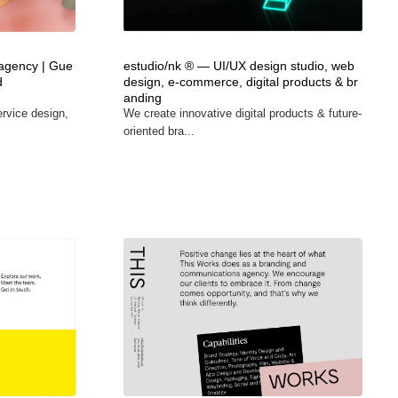
広告・マーケティング・PR・企画・プロデュース
印刷・製本・包装・グッズ
43
 agency | Gue
estudio/nk ® — UI/UX design studio, web
d
design, e-commerce, digital products & br
印刷・製本・包装・グッズ
フォント・フリーフォント / 書体
238
anding
ervice design,
We create innovative digital products & future-
oriented bra...
フォント・フリーフォント / 書体
スタイリスト・ヘア＆メークアップ・プロップ・セットデザ
18
イン
スタイリスト・ヘア＆メークアップ・プロップ・セットデザ
コーダー・エンジニア・デベロッパー
136
イン
コーダー・エンジニア・デベロッパー
ネット通販・EC・オークション・フリマ
15
ネット通販・EC・オークション・フリマ
眼鏡・コンタクトレンズ・サングラス
30
眼鏡・コンタクトレンズ・サングラス
ネオンサイン・ネオン菅・オリジナル
7
ネオンサイン・ネオン菅・オリジナル
カメラ・レンズ
18