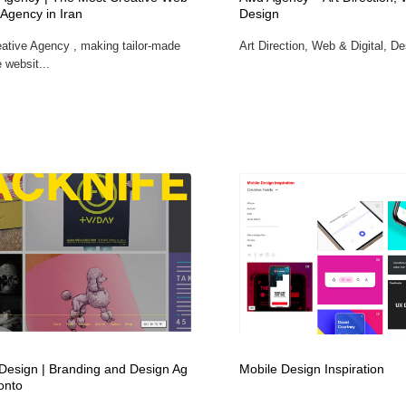
 Agency in Iran
Design
自動車・船・飛行機・交通・自転車
アウトドア・キャンプ・登山
40
reative Agency , making tailor-made
Art Direction, Web & Digital, De
e websit...
アウトドア・キャンプ・登山
ウェディング・結婚
38
ウェディング・結婚
法律・監査・税理士・弁護士・司法書士・行政
29
法律・監査・税理士・弁護士・司法書士・行政
金融・銀行・投資・保険・M&A・商社
78
金融・銀行・投資・保険・M&A・商社
システム開発・IT・決済・アプリ・ソフトウェア
99
システム開発・IT・決済・アプリ・ソフトウェア
映画・アニメ・DVD・動画配信・放送・TV・ラジオ
65
映画・アニメ・DVD・動画配信・放送・TV・ラジオ
キャンペーン・イベント・ワークショップ・コンペティショ
77
ン
 Design | Branding and Design Ag
Mobile Design Inspiration
キャンペーン・イベント・ワークショップ・コンペティショ
鉛筆画・木炭画・デッサン・クロッキー
15
ン
onto