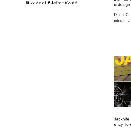
& design
ヘアサロン・美容院・理髪店・エステ
旅行・観光・電車・航空会社
55
Digital C
interactiv
旅行・観光・電車・航空会社
ペット・トリミング
20
ペット・トリミング
宗教・神社仏閣・禅・寺・神社
33
宗教・神社仏閣・禅・寺・神社
健康・医療・福祉・病院・歯医者・製薬・薬品
200
健康・医療・福祉・病院・歯医者・製薬・薬品
教育・スクール・保育・幼稚園・小中高・大学・専門学校
173
教育・スクール・保育・幼稚園・小中高・大学・専門学校
日本伝統：着物・織物・舞踊・歌舞伎・茶道・華道・書道
17
日本伝統：着物・織物・舞踊・歌舞伎・茶道・華道・書道
芸能人・俳優・女優・タレント・モデル・芸能事務所
42
Jacknife
芸能人・俳優・女優・タレント・モデル・芸能事務所
アート・芸術・美術館・美術展・博物館・ギャラリー
383
ency Tor