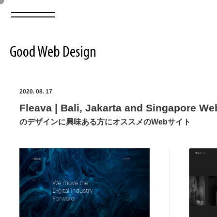
Good Web Design
2026年08月09日の登録サイト数は8551件です
2020. 08. 17
Fleava | Bali, Jakarta and Singapore We
登録Webサイト全一覧
8551
のデザインに興味ある方にオススメのWebサイト
登録Webサイト全一覧!
ABOUT
ABOUT
業界別 登録Webサイト一覧
Web制作会社・プロダクション・デジタル
579