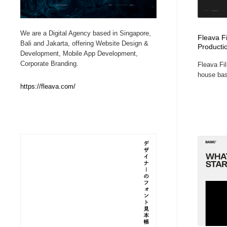
Web制作会社・プロダクション・デジタル
ブランディング・コンサルティング
151
We are a Digital Agency based in Singapore,
Fleava Fi
Bali and Jakarta, offering Website Design &
Producti
ブランディング・コンサルティング
イラストレーター
160
Development, Mobile App Development,
Corporate Branding.
Fleava Fil
house base
イラストレーター
レタリング・カリグラフィ・サイン・看板
31
https://fleava.com/
レタリング・カリグラフィ・サイン・看板
映像・クリエイター・プロダクション
164
映像・クリエイター・プロダクション
Javascript・WordPress・CSS・SEO・コーディング
97
Javascript・WordPress・CSS・SEO・コーディング
フリー素材・写真・モックアップ
41
フリー素材・写真・モックアップ
プロダクト・インテリア
139
プロダクト・インテリア
縫製・革製品・靴・鞄
55