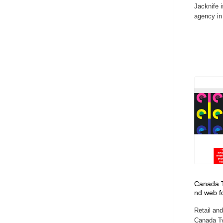
Jacknife i
アート・芸術・美術館・美術展・博物館・ギャラリー
GWD スタッフお気に入り
201
agency in 
GWD スタッフお気に入り
Canada Ty
nd web f
Retail an
Canada Ty