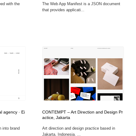
eed with the
The Web App Manifest is a JSON document
グラフィティ・Graffiti・ストリートアート
ニュース・マガジン・メディア・SNS・YouTube
346
that provides applicati...
ニュース・マガジン・メディア・SNS・YouTube
l agency · Ei
CONTEMPT – Art Direction and Design Pr
actice, Jakarta
n into brand
Art direction and design practice based in
Jakarta, Indonesia. ...