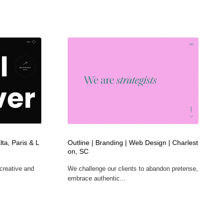
lta, Paris & L
Outline | Branding | Web Design | Charlest
on, SC
creative and
We challenge our clients to abandon pretense,
embrace authentic...