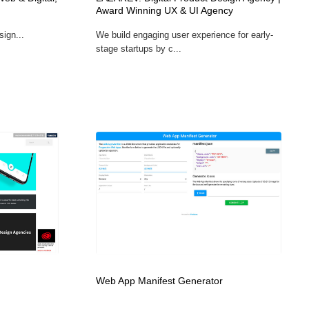
Award Winning UX & UI Agency
ホテル・旅館・温泉・銭湯・サウナ
スポーツ・スポーツ用品・トレーニング・ダイエット
71
sign...
We build engaging user experience for early-
stage startups by c...
スポーツ・スポーツ用品・トレーニング・ダイエット
育児・ベイビー・玩具・絵本
27
育児・ベイビー・玩具・絵本
求人・採用・転職・就職・人材紹介
379
求人・採用・転職・就職・人材紹介
起業・事業支援・ボランティア・NPO
8
起業・事業支援・ボランティア・NPO
テクノロジー・AI・人工知能・スマートホーム・オンライン
74
テクノロジー・AI・人工知能・スマートホーム・オンライン
音楽・アーティスト・楽器・舞台・演劇・ミュージカル・ダ
152
ンス
音楽・アーティスト・楽器・舞台・演劇・ミュージカル・ダ
マッチングサービス
22
ンス
Web App Manifest Generator
マッチングサービス
グラフィティ・Graffiti・ストリートアート
4