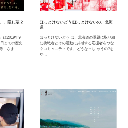
ホテル・旅館・温泉・銭湯・サウナ
スポーツ・スポーツ用品・トレーニング・ダイエット
71
。」隠し蔵 2
ほっとけないどう|ほっとけないの、北海
スポーツ・スポーツ用品・トレーニング・ダイエット
育児・ベイビー・玩具・絵本
27
道
は2019年9
ほっとけないどう は、北海道の課題に取り組
育児・ベイビー・玩具・絵本
求人・採用・転職・就職・人材紹介
379
今日までの歴史
む挑戦者とその活動に共感する応援者をつな
、さま...
ぐコミュニティです。どうなっち ゃうの?を
や...
求人・採用・転職・就職・人材紹介
起業・事業支援・ボランティア・NPO
8
起業・事業支援・ボランティア・NPO
テクノロジー・AI・人工知能・スマートホーム・オンライン
74
テクノロジー・AI・人工知能・スマートホーム・オンライン
音楽・アーティスト・楽器・舞台・演劇・ミュージカル・ダ
152
ンス
音楽・アーティスト・楽器・舞台・演劇・ミュージカル・ダ
マッチングサービス
22
ンス
マッチングサービス
グラフィティ・Graffiti・ストリートアート
4