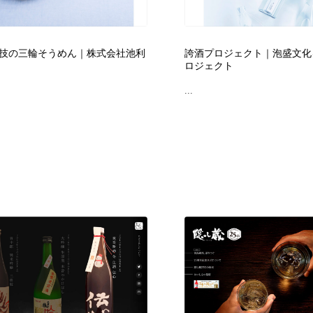
時計・腕時計
おもちゃ・ホビー・ゲーム
35
技の三輪そうめん｜株式会社池利
誇酒プロジェクト｜泡盛文化
おもちゃ・ホビー・ゲーム
建設・住宅・不動産・倉庫
197
ロジェクト
...
建設・住宅・不動産・倉庫
携帯電話・通信・サービス
15
携帯電話・通信・サービス
農業・林業・漁業・畜産・鉱業・燃料
54
農業・林業・漁業・畜産・鉱業・燃料
植物・花・ガーデニング・造園
42
植物・花・ガーデニング・造園
工業・加工・技術・機械・電気
59
工業・加工・技術・機械・電気
動物園・水族館・公園・テーマパーク・アミューズメント
23
動物園・水族館・公園・テーマパーク・アミューズメント
自動車・船・飛行機・交通・自転車
71