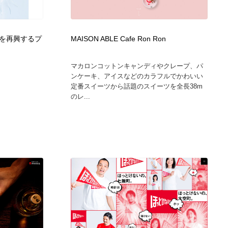
カメラ・レンズ
アニメーション・キャラクターデザイン
23
を再興するプ
MAISON ABLE Cafe Ron Ron
アニメーション・キャラクターデザイン
オフィス・シェアオフィス・コワーキング・シェアスペース
46
マカロンコットンキャンディやクレープ、パ
オフィス・シェアオフィス・コワーキング・シェアスペース
ファッション・洋服
511
ンケーキ、アイスなどのカラフルでかわいい
定番スイーツから話題のスイーツを全長38m
のレ...
ファッション・洋服
食品・飲料・酒・菓子
444
食品・飲料・酒・菓子
陶芸・窯・ガラス・木工・手工芸
34
陶芸・窯・ガラス・木工・手工芸
宇宙
9
宇宙
書籍・本屋・出版・作家・小説家・脚本家
58
書籍・本屋・出版・作家・小説家・脚本家
ホテル・旅館・温泉・銭湯・サウナ
149