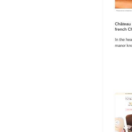
Château B
french 
In the hea
manor kno