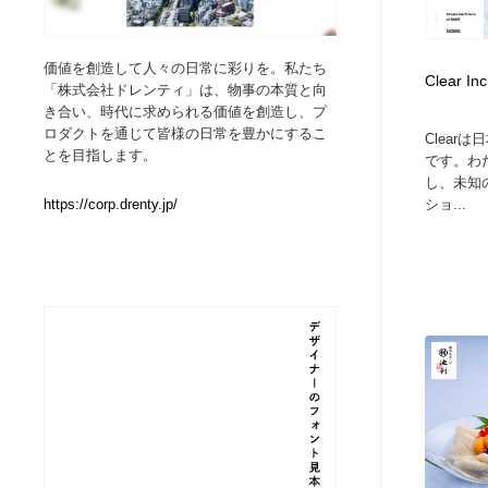
Web制作会社・プロダクション・デジタル
ブランディング・コンサルティング
151
価値を創造して人々の日常に彩りを。私たち
Clear Inc
「株式会社ドレンティ」は、物事の本質と向
ブランディング・コンサルティング
イラストレーター
160
き合い、時代に求められる価値を創造し、プ
ロダクトを通じて皆様の日常を豊かにするこ
Clear
とを目指します。
です。わ
イラストレーター
レタリング・カリグラフィ・サイン・看板
31
し、未知
ショ...
https://corp.drenty.jp/
レタリング・カリグラフィ・サイン・看板
映像・クリエイター・プロダクション
164
映像・クリエイター・プロダクション
Javascript・WordPress・CSS・SEO・コーディング
97
Javascript・WordPress・CSS・SEO・コーディング
フリー素材・写真・モックアップ
41
フリー素材・写真・モックアップ
プロダクト・インテリア
139
プロダクト・インテリア
縫製・革製品・靴・鞄
55