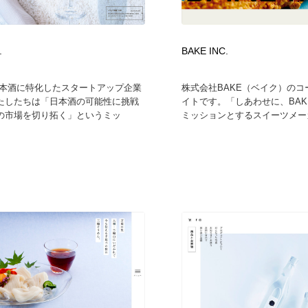
フォトグラファー・カメラマン・写真
グラフィックデザイン・デザイン事務所
485
.
BAKE INC.
グラフィックデザイン・デザイン事務所
コンテンツ・メディア制作会社
9
は日本酒に特化したスタートアップ企業
株式会社BAKE（ベイク）のコ
たしたちは「日本酒の可能性に挑戦
イトです。「しあわせに、BAK
コンテンツ・メディア制作会社
編集・ライティング・コピーライター
19
の市場を切り拓く」というミッ
ミッションとするスイーツメーカ
編集・ライティング・コピーライター
撮影スタジオ・撮影用小物・背景ボード・リース・レンタル
20
撮影スタジオ・撮影用小物・背景ボード・リース・レンタル
レンタルサーバー・クラウドサービス・ドメイン
10
レンタルサーバー・クラウドサービス・ドメイン
3D・CG・モーションデザイン
21
3D・CG・モーションデザイン
ライフスタイル・家具・生活雑貨・家電
320
ライフスタイル・家具・生活雑貨・家電
時計・腕時計
28