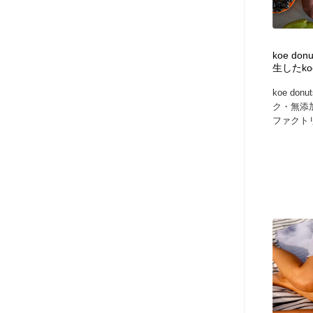
アート・芸術・美術館・美術展・博物館・ギャラリー
GWD スタッフお気に入り
201
GWD スタッフお気に入り
koe d
生したk
koe d
ク・無添
ファクト