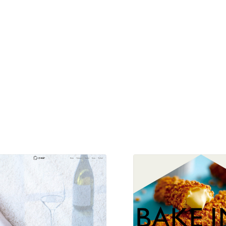
現役Webデザイナーによるコラム
15
現役Webデザイナーによるコラム
人気ランキング TOP100
人気ランキング TOP100
フォトグラファー・カメラマン・写真
257