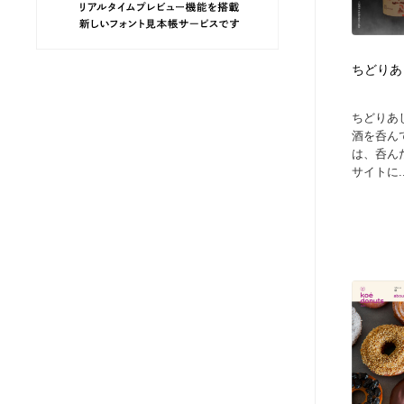
ヘアサロン・美容院・理髪店・エステ
旅行・観光・電車・航空会社
55
ちどりあ
旅行・観光・電車・航空会社
ペット・トリミング
20
ちどりあ
ペット・トリミング
宗教・神社仏閣・禅・寺・神社
33
酒を呑ん
は、呑ん
サイトに..
宗教・神社仏閣・禅・寺・神社
健康・医療・福祉・病院・歯医者・製薬・薬品
200
健康・医療・福祉・病院・歯医者・製薬・薬品
教育・スクール・保育・幼稚園・小中高・大学・専門学校
173
教育・スクール・保育・幼稚園・小中高・大学・専門学校
日本伝統：着物・織物・舞踊・歌舞伎・茶道・華道・書道
17
日本伝統：着物・織物・舞踊・歌舞伎・茶道・華道・書道
芸能人・俳優・女優・タレント・モデル・芸能事務所
42
芸能人・俳優・女優・タレント・モデル・芸能事務所
アート・芸術・美術館・美術展・博物館・ギャラリー
383