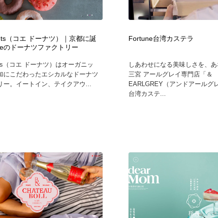
鉛筆画・木炭画・デッサン・クロッキー
Drawing Software / お絵かきソフト・アプリ・ブラシ
11
Drawing Software / お絵かきソフト・アプリ・ブラシ
onuts（コエ ドーナツ）｜京都に誕
Fortune台湾カステラ
oeのドーナツファクトリー
onuts（コエ ドーナツ）はオーガニッ
しあわせになる美味しさを、あ
加にこだわったエシカルなドーナツ
三宮 アールグレイ専門店「＆
リー。イートイン、テイクアウ...
EARLGREY（アンドアール
台湾カステ...