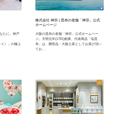
グラフィティ・Graffiti・ストリートアート
ニュース・マガジン・メディア・SNS・YouTube
346
ニュース・マガジン・メディア・SNS・YouTube
株式会社 神宗 | 昆布の老舗「神宗」公式
ホームページ
なたに。神戸
大阪の昆布の老舗「神宗」公式ホームペー
ジ。天明元年(1781)創業、代表商品「塩昆
グレイ）」の極上
布」は、贈答品・大阪土産としてお喜び頂い
てお...