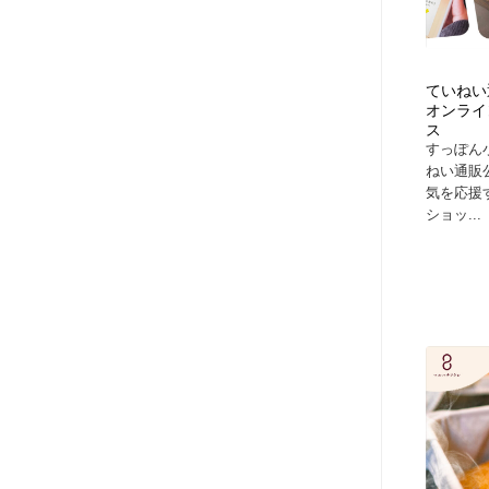
ていねい
オンライ
ス
すっぽん
ねい通販
気を応援
ショッ...