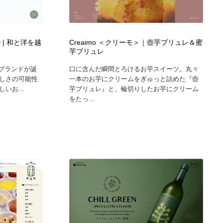
ND | 和と洋を越
Creaimo ＜クリーモ＞｜壺芋ブリュレ＆蜜
芋ブリュレ
ら新ブランドが誕
口に含んだ瞬間とろけるお芋スイーツ。丸々
しさの可能性
一本のお芋にクリームをぎゅっと詰めた『壺
いお...
芋ブリュレ』と、輪切りしたお芋にクリーム
をたっ...