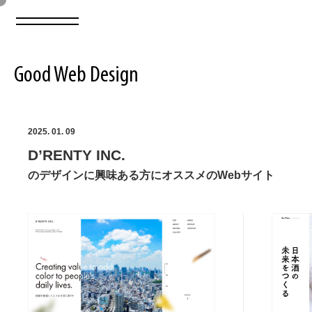
Good Web Design
2026年08月09日の登録サイト数は8551件です
2025. 01. 09
D’RENTY INC.
登録Webサイト全一覧
8551
のデザインに興味ある方にオススメのWebサイト
登録Webサイト全一覧!
ABOUT
ABOUT
業界別 登録Webサイト一覧
Web制作会社・プロダクション・デジタル
579