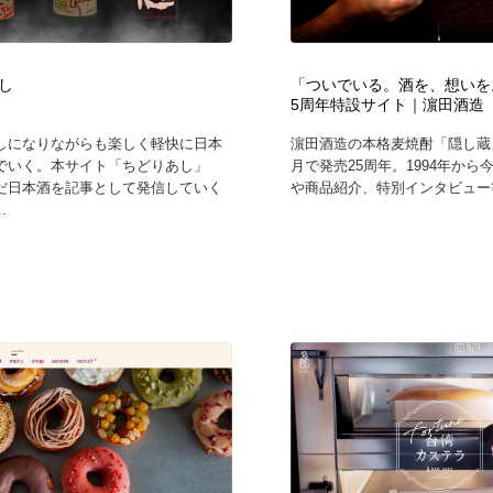
自動車・船・飛行機・交通・自転車
アウトドア・キャンプ・登山
40
し
「ついでいる。酒を、想いを
アウトドア・キャンプ・登山
ウェディング・結婚
38
5周年特設サイト｜濵田酒造
しになりながらも楽しく軽快に日本
濵田酒造の本格麦焼酎「隠し蔵」
ウェディング・結婚
法律・監査・税理士・弁護士・司法書士・行政
29
でいく。本サイト「ちどりあし」
月で発売25周年。1994年から
だ日本酒を記事として発信していく
や商品紹介、特別インタビュー等
.
法律・監査・税理士・弁護士・司法書士・行政
金融・銀行・投資・保険・M&A・商社
78
金融・銀行・投資・保険・M&A・商社
システム開発・IT・決済・アプリ・ソフトウェア
99
システム開発・IT・決済・アプリ・ソフトウェア
映画・アニメ・DVD・動画配信・放送・TV・ラジオ
65
映画・アニメ・DVD・動画配信・放送・TV・ラジオ
キャンペーン・イベント・ワークショップ・コンペティショ
77
ン
キャンペーン・イベント・ワークショップ・コンペティショ
鉛筆画・木炭画・デッサン・クロッキー
15
ン