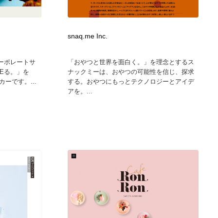
広告・マーケティング・PR・企画・プロデュース
印刷・製本・包装・グッズ
43
snaq.me Inc.
印刷・製本・包装・グッズ
フォント・フリーフォント / 書体
238
ーポレートサ
「おやつと世界を面白く。」を理念とするス
Eる。」を
ナックミーは、おやつの可能性を信じ、探求
フォント・フリーフォント / 書体
スタイリスト・ヘア＆メークアップ・プロップ・セットデザ
18
ーです。...
する。おやつにもっとテクノロジーとアイデ
イン
アを。...
スタイリスト・ヘア＆メークアップ・プロップ・セットデザ
コーダー・エンジニア・デベロッパー
136
イン
コーダー・エンジニア・デベロッパー
ネット通販・EC・オークション・フリマ
15
ネット通販・EC・オークション・フリマ
眼鏡・コンタクトレンズ・サングラス
30
眼鏡・コンタクトレンズ・サングラス
ネオンサイン・ネオン菅・オリジナル
7
ネオンサイン・ネオン菅・オリジナル
カメラ・レンズ
18