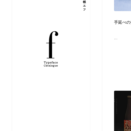
縫製・革製品・靴・鞄
ジュエリー・装飾品
54
手延べの
ジュエリー・装飾品
建築・空間・工務店・内装・店舗・環境デザイン
276
...
建築・空間・工務店・内装・店舗・環境デザイン
商業施設・商業ビル
33
商業施設・商業ビル
コスメ・化粧品・石鹸・シャンプー・ヘアケア・香水
220
コスメ・化粧品・石鹸・シャンプー・ヘアケア・香水
飲食・レストラン・カフェ
182
飲食・レストラン・カフェ
材料：糸・布・紙・プラスチック・石・木材
38
材料：糸・布・紙・プラスチック・石・木材
日本の歴史・資料・伝統・将棋・囲碁
4
日本の歴史・資料・伝統・将棋・囲碁
ヘアサロン・美容院・理髪店・エステ
60