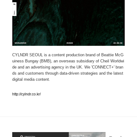
人気ランキング TOP100
業界別 登録Webサイト一覧
Web制作会社・プロダクション・デジタル
579
CYLNDR SEOUL is a content production brand of Beattie McG
Web制作会社・プロダクション・デジタル
フォトグラファー・カメラマン・写真
257
uiness Bungay (BMB), an overseas subsidiary of Cheil Worldwi
de and an advertising agency in the UK. We 'CONNECT+' bran
フォトグラファー・カメラマン・写真
広告・マーケティング・PR・企画・プロデュース
182
ds and customers through data-driven strategies and the latest
digital media content.
広告・マーケティング・PR・企画・プロデュース
ブランディング・コンサルティング
151
http://cylndr.co.kr/
ブランディング・コンサルティング
グラフィックデザイン・デザイン事務所
485
グラフィックデザイン・デザイン事務所
印刷・製本・包装・グッズ
43
印刷・製本・包装・グッズ
イラストレーター
160