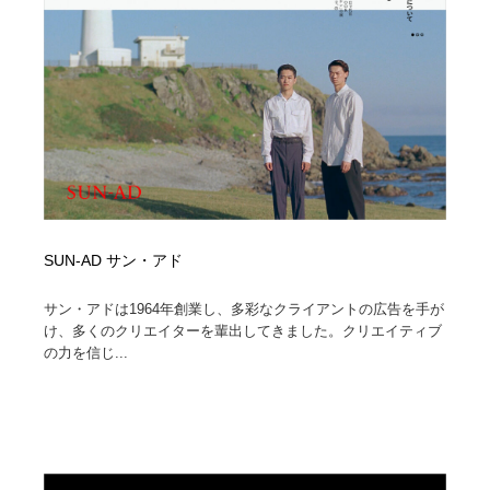
縫製・革製品・靴・鞄
55
縫製・革製品・靴・鞄
時計・腕時計
28
時計・腕時計
カメラ・レンズ
18
カメラ・レンズ
ジュエリー・装飾品
54
ジュエリー・装飾品
おもちゃ・ホビー・ゲーム
35
SUN-AD サン・アド
おもちゃ・ホビー・ゲーム
アニメーション・キャラクターデザイン
23
サン・アドは1964年創業し、多彩なクライアントの広告を手が
アニメーション・キャラクターデザイン
建築・空間・工務店・内装・店舗・環境デザイン
276
け、多くのクリエイターを輩出してきました。クリエイティブ
の力を信じ...
建築・空間・工務店・内装・店舗・環境デザイン
建設・住宅・不動産・倉庫
197
建設・住宅・不動産・倉庫
オフィス・シェアオフィス・コワーキング・シェアス
46
ペース