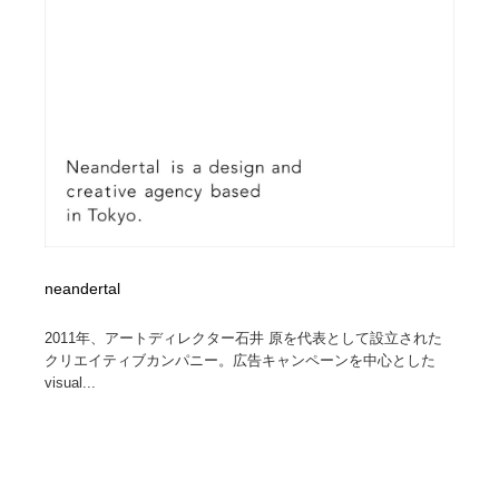
ホテル・旅館・温泉・銭湯・サウナ
旅行・観光・電車・航空会社
55
旅行・観光・電車・航空会社
アウトドア・キャンプ・登山
40
アウトドア・キャンプ・登山
スポーツ・スポーツ用品・トレーニング・ダイエット
71
スポーツ・スポーツ用品・トレーニング・ダイエット
ペット・トリミング
20
ペット・トリミング
ウェディング・結婚
38
ウェディング・結婚
neandertal
育児・ベイビー・玩具・絵本
27
2011年、アートディレクター石井 原を代表として設立された
育児・ベイビー・玩具・絵本
宗教・神社仏閣・禅・寺・神社
33
クリエイティブカンパニー。広告キャンペーンを中心とした
visual...
宗教・神社仏閣・禅・寺・神社
法律・監査・税理士・弁護士・司法書士・行政
29
法律・監査・税理士・弁護士・司法書士・行政
求人・採用・転職・就職・人材紹介
379