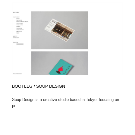
求人・採用・転職・就職・人材紹介
健康・医療・福祉・病院・歯医者・製薬・薬品
200
健康・医療・福祉・病院・歯医者・製薬・薬品
金融・銀行・投資・保険・M&A・商社
78
金融・銀行・投資・保険・M&A・商社
起業・事業支援・ボランティア・NPO
8
起業・事業支援・ボランティア・NPO
教育・スクール・保育・幼稚園・小中高・大学・専門学
173
校
教育・スクール・保育・幼稚園・小中高・大学・専門学
システム開発・IT・決済・アプリ・ソフトウェア
99
校
システム開発・IT・決済・アプリ・ソフトウェア
テクノロジー・AI・人工知能・スマートホーム・オンラ
74
BOOTLEG / SOUP DESIGN
イン
Soup Design is a creative studio based in Tokyo, focusing on
テクノロジー・AI・人工知能・スマートホーム・オンラ
日本伝統：着物・織物・舞踊・歌舞伎・茶道・華道・書
17
pr...
イン
道
日本伝統：着物・織物・舞踊・歌舞伎・茶道・華道・書
映画・アニメ・DVD・動画配信・放送・TV・ラジオ
65
道