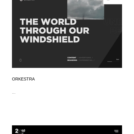
イラストレーター
コンテンツ・メディア制作会社
9
コンテンツ・メディア制作会社
フォント・フリーフォント / 書体
238
フォント・フリーフォント / 書体
レタリング・カリグラフィ・サイン・看板
31
レタリング・カリグラフィ・サイン・看板
編集・ライティング・コピーライター
19
編集・ライティング・コピーライター
スタイリスト・ヘア＆メークアップ・プロップ・セット
18
デザイン
ORKESTRA
スタイリスト・ヘア＆メークアップ・プロップ・セット
映像・クリエイター・プロダクション
164
デザイン
...
映像・クリエイター・プロダクション
撮影スタジオ・撮影用小物・背景ボード・リース・レン
20
タル
撮影スタジオ・撮影用小物・背景ボード・リース・レン
コーダー・エンジニア・デベロッパー
136
タル