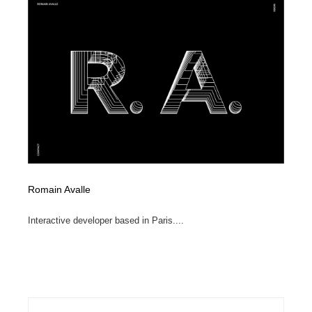
陶芸・窯・ガラス・木工・手工芸
材料：糸・布・紙・プラスチック・石・木材
38
材料：糸・布・紙・プラスチック・石・木材
工業・加工・技術・機械・電気
59
工業・加工・技術・機械・電気
宇宙
9
宇宙
日本の歴史・資料・伝統・将棋・囲碁
4
日本の歴史・資料・伝統・将棋・囲碁
動物園・水族館・公園・テーマパーク・アミューズメン
23
ト
動物園・水族館・公園・テーマパーク・アミューズメン
書籍・本屋・出版・作家・小説家・脚本家
58
Romain Avalle
ト
書籍・本屋・出版・作家・小説家・脚本家
ヘアサロン・美容院・理髪店・エステ
60
Interactive developer based in Paris....
ヘアサロン・美容院・理髪店・エステ
自動車・船・飛行機・交通・自転車
71
自動車・船・飛行機・交通・自転車
ホテル・旅館・温泉・銭湯・サウナ
149