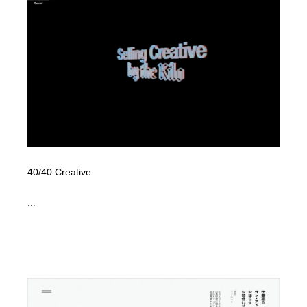
コーダー・エンジニア・デベロッパー
Javascript・WordPress・CSS・SEO・コーディング
97
Javascript・WordPress・CSS・SEO・コーディング
レンタルサーバー・クラウドサービス・ドメイン
10
レンタルサーバー・クラウドサービス・ドメイン
ネット通販・EC・オークション・フリマ
15
ネット通販・EC・オークション・フリマ
フリー素材・写真・モックアップ
41
フリー素材・写真・モックアップ
3D・CG・モーションデザイン
21
3D・CG・モーションデザイン
40/40 Creative
眼鏡・コンタクトレンズ・サングラス
30
...
眼鏡・コンタクトレンズ・サングラス
プロダクト・インテリア
139
プロダクト・インテリア
ライフスタイル・家具・生活雑貨・家電
320
ライフスタイル・家具・生活雑貨・家電
ネオンサイン・ネオン菅・オリジナル
7
ネオンサイン・ネオン菅・オリジナル