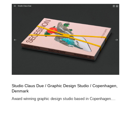
映画・アニメ・DVD・動画配信・放送・TV・ラジオ
音楽・アーティスト・楽器・舞台・演劇・ミュージカ
152
ル・ダンス
音楽・アーティスト・楽器・舞台・演劇・ミュージカ
芸能人・俳優・女優・タレント・モデル・芸能事務所
42
ル・ダンス
芸能人・俳優・女優・タレント・モデル・芸能事務所
キャンペーン・イベント・ワークショップ・コンペティ
77
ション
キャンペーン・イベント・ワークショップ・コンペティ
マッチングサービス
22
ション
マッチングサービス
アート・芸術・美術館・美術展・博物館・ギャラリー
383
アート・芸術・美術館・美術展・博物館・ギャラリー
鉛筆画・木炭画・デッサン・クロッキー
15
Studio Claus Due / Graphic Design Studio / Copenhagen,
Denmark
鉛筆画・木炭画・デッサン・クロッキー
グラフィティ・Graffiti・ストリートアート
4
Award winning graphic design studio based in Copenhagen....
グラフィティ・Graffiti・ストリートアート
GWD スタッフお気に入り
201
GWD スタッフお気に入り
Drawing Software / お絵かきソフト・アプリ・ブラシ
11