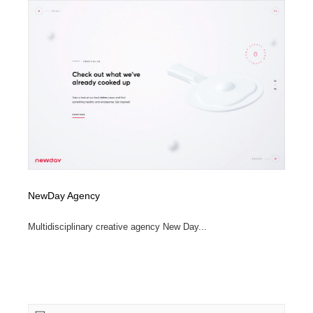
Drawing Software / お絵かきソフト・アプリ・ブラシ
ニュース・マガジン・メディア・SNS・YouTube
346
ニュース・マガジン・メディア・SNS・YouTube
NewDay Agency
Multidisciplinary creative agency New Day...