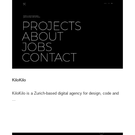
オフィス・シェアオフィス・コワーキング・シェアス
商業施設・商業ビル
33
ペース
商業施設・商業ビル
携帯電話・通信・サービス
15
携帯電話・通信・サービス
ファッション・洋服
511
ファッション・洋服
コスメ・化粧品・石鹸・シャンプー・ヘアケア・香水
220
コスメ・化粧品・石鹸・シャンプー・ヘアケア・香水
農業・林業・漁業・畜産・鉱業・燃料
54
農業・林業・漁業・畜産・鉱業・燃料
食品・飲料・酒・菓子
444
KiloKilo
食品・飲料・酒・菓子
飲食・レストラン・カフェ
182
KiloKilo is a Zurich-based digital agency for design, code and
...
飲食・レストラン・カフェ
植物・花・ガーデニング・造園
42
植物・花・ガーデニング・造園
陶芸・窯・ガラス・木工・手工芸
34