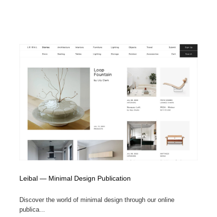
ホテル・旅館・温泉・銭湯・サウナ
旅行・観光・電車・航空会社
55
旅行・観光・電車・航空会社
アウトドア・キャンプ・登山
40
アウトドア・キャンプ・登山
スポーツ・スポーツ用品・トレーニング・ダイエット
71
スポーツ・スポーツ用品・トレーニング・ダイエット
ペット・トリミング
20
ペット・トリミング
ウェディング・結婚
38
ウェディング・結婚
育児・ベイビー・玩具・絵本
27
育児・ベイビー・玩具・絵本
宗教・神社仏閣・禅・寺・神社
33
宗教・神社仏閣・禅・寺・神社
法律・監査・税理士・弁護士・司法書士・行政
29
Leibal — Minimal Design Publication
法律・監査・税理士・弁護士・司法書士・行政
求人・採用・転職・就職・人材紹介
379
Discover the world of minimal design through our online
publica...