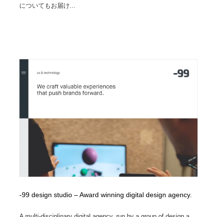
についてもお届け...
Drawing Software / お絵かきソフト・アプリ・ブラシ
ニュース・マガジン・メディア・SNS・YouTube
346
ニュース・マガジン・メディア・SNS・YouTube
-99 design studio – Award winning digital design agency.
A multi-disciplinary digital agency, run by a group of design a...