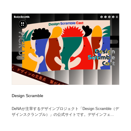
イラストレーター
コンテンツ・メディア制作会社
9
コンテンツ・メディア制作会社
フォント・フリーフォント / 書体
238
フォント・フリーフォント / 書体
レタリング・カリグラフィ・サイン・看板
31
レタリング・カリグラフィ・サイン・看板
編集・ライティング・コピーライター
19
編集・ライティング・コピーライター
スタイリスト・ヘア＆メークアップ・プロップ・セット
18
デザイン
スタイリスト・ヘア＆メークアップ・プロップ・セット
映像・クリエイター・プロダクション
164
デザイン
Design Scramble
映像・クリエイター・プロダクション
撮影スタジオ・撮影用小物・背景ボード・リース・レン
20
タル
DeNAが主宰するデザインプロジェクト「Design Scramble（デ
ザインスクランブル）」の公式サイトです。デザインフェ...
撮影スタジオ・撮影用小物・背景ボード・リース・レン
コーダー・エンジニア・デベロッパー
136
タル