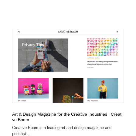
オフィス・シェアオフィス・コワーキング・シェアス
商業施設・商業ビル
33
ペース
商業施設・商業ビル
携帯電話・通信・サービス
15
携帯電話・通信・サービス
ファッション・洋服
511
ファッション・洋服
コスメ・化粧品・石鹸・シャンプー・ヘアケア・香水
220
コスメ・化粧品・石鹸・シャンプー・ヘアケア・香水
農業・林業・漁業・畜産・鉱業・燃料
54
農業・林業・漁業・畜産・鉱業・燃料
食品・飲料・酒・菓子
444
食品・飲料・酒・菓子
飲食・レストラン・カフェ
181
飲食・レストラン・カフェ
植物・花・ガーデニング・造園
42
Art & Design Magazine for the Creative Industries | Creati
ve Boom
植物・花・ガーデニング・造園
陶芸・窯・ガラス・木工・手工芸
34
Creative Boom is a leading art and design magazine and
podcast ...