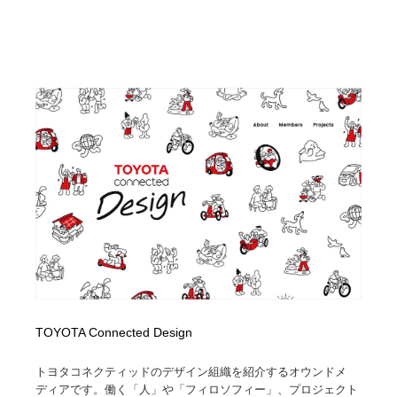
映画・アニメ・DVD・動画配信・放送・TV・ラジオ
音楽・アーティスト・楽器・舞台・演劇・ミュージカ
152
ル・ダンス
音楽・アーティスト・楽器・舞台・演劇・ミュージカ
芸能人・俳優・女優・タレント・モデル・芸能事務所
42
ル・ダンス
芸能人・俳優・女優・タレント・モデル・芸能事務所
キャンペーン・イベント・ワークショップ・コンペティ
77
ション
キャンペーン・イベント・ワークショップ・コンペティ
マッチングサービス
22
ション
マッチングサービス
アート・芸術・美術館・美術展・博物館・ギャラリー
383
アート・芸術・美術館・美術展・博物館・ギャラリー
鉛筆画・木炭画・デッサン・クロッキー
15
鉛筆画・木炭画・デッサン・クロッキー
グラフィティ・Graffiti・ストリートアート
4
TOYOTA Connected Design
グラフィティ・Graffiti・ストリートアート
GWD スタッフお気に入り
201
トヨタコネクティッドのデザイン組織を紹介するオウンドメ
GWD スタッフお気に入り
Drawing Software / お絵かきソフト・アプリ・ブラシ
11
ディアです。働く「人」や「フィロソフィー」、プロジェクト