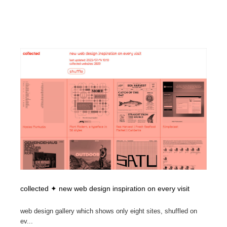
求人・採用・転職・就職・人材紹介
健康・医療・福祉・病院・歯医者・製薬・薬品
200
健康・医療・福祉・病院・歯医者・製薬・薬品
金融・銀行・投資・保険・M&A・商社
78
金融・銀行・投資・保険・M&A・商社
起業・事業支援・ボランティア・NPO
8
起業・事業支援・ボランティア・NPO
教育・スクール・保育・幼稚園・小中高・大学・専門学
173
校
教育・スクール・保育・幼稚園・小中高・大学・専門学
システム開発・IT・決済・アプリ・ソフトウェア
99
校
システム開発・IT・決済・アプリ・ソフトウェア
テクノロジー・AI・人工知能・スマートホーム・オンラ
74
イン
テクノロジー・AI・人工知能・スマートホーム・オンラ
日本伝統：着物・織物・舞踊・歌舞伎・茶道・華道・書
17
イン
道
collected ✦ new web design inspiration on every visit
日本伝統：着物・織物・舞踊・歌舞伎・茶道・華道・書
映画・アニメ・DVD・動画配信・放送・TV・ラジオ
65
web design gallery which shows only eight sites, shuffled on
道
ev...