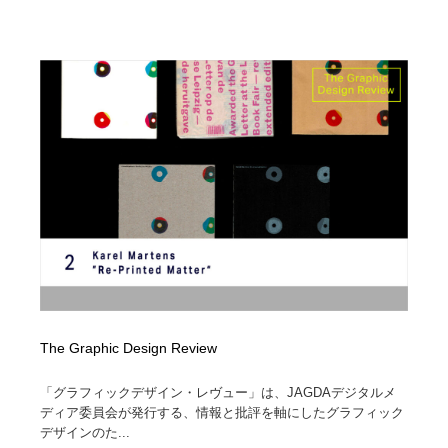
縫製・革製品・靴・鞄
55
縫製・革製品・靴・鞄
時計・腕時計
28
時計・腕時計
カメラ・レンズ
18
カメラ・レンズ
ジュエリー・装飾品
54
ジュエリー・装飾品
おもちゃ・ホビー・ゲーム
35
おもちゃ・ホビー・ゲーム
アニメーション・キャラクターデザイン
23
アニメーション・キャラクターデザイン
建築・空間・工務店・内装・店舗・環境デザイン
276
建築・空間・工務店・内装・店舗・環境デザイン
建設・住宅・不動産・倉庫
197
The Graphic Design Review
建設・住宅・不動産・倉庫
オフィス・シェアオフィス・コワーキング・シェアス
「グラフィックデザイン・レヴュー」は、JAGDAデジタルメ
46
ペース
ディア委員会が発行する、情報と批評を軸にしたグラフィック
デザインのた...