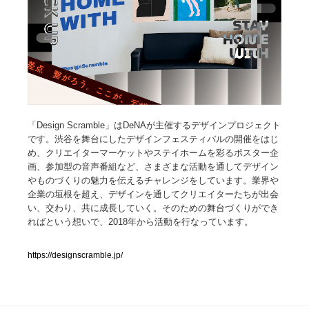
人気ランキング TOP100
業界別 登録Webサイト一覧
Web制作会社・プロダクション・デジタル
579
Web制作会社・プロダクション・デジタル
「Design Scramble」はDeNAが主催するデザインプロジェクト
フォトグラファー・カメラマン・写真
257
です。渋谷を舞台にしたデザインフェスティバルの開催をはじ
め、クリエイターマーケットやステイホームを彩るポスター企
フォトグラファー・カメラマン・写真
広告・マーケティング・PR・企画・プロデュース
182
画、参加型の音声番組など、さまざまな活動を通してデザイン
やものづくりの魅力を伝えるチャレンジをしています。業界や
広告・マーケティング・PR・企画・プロデュース
ブランディング・コンサルティング
151
企業の垣根を超え、デザインを通してクリエイターたちが出会
い、交わり、共に成長していく。そのための舞台づくりができ
ればという想いで、2018年から活動を行なっています。
ブランディング・コンサルティング
グラフィックデザイン・デザイン事務所
485
https://designscramble.jp/
グラフィックデザイン・デザイン事務所
印刷・製本・包装・グッズ
43
印刷・製本・包装・グッズ
イラストレーター
160