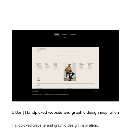
陶芸・窯・ガラス・木工・手工芸
材料：糸・布・紙・プラスチック・石・木材
38
材料：糸・布・紙・プラスチック・石・木材
工業・加工・技術・機械・電気
59
工業・加工・技術・機械・電気
宇宙
9
宇宙
日本の歴史・資料・伝統・将棋・囲碁
4
日本の歴史・資料・伝統・将棋・囲碁
動物園・水族館・公園・テーマパーク・アミューズメン
23
ト
動物園・水族館・公園・テーマパーク・アミューズメン
書籍・本屋・出版・作家・小説家・脚本家
58
ト
書籍・本屋・出版・作家・小説家・脚本家
ヘアサロン・美容院・理髪店・エステ
60
ヘアサロン・美容院・理髪店・エステ
自動車・船・飛行機・交通・自転車
71
UIJar | Handpicked website and graphic design inspiration
自動車・船・飛行機・交通・自転車
ホテル・旅館・温泉・銭湯・サウナ
149
Handpicked website and graphic design inspiration...