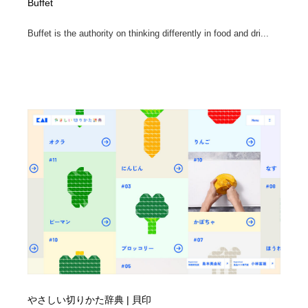
Buffet
Buffet is the authority on thinking differently in food and dri...
やさしい切りかた辞典 | 貝印