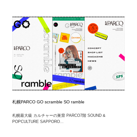
コーダー・エンジニア・デベロッパー
Javascript・WordPress・CSS・SEO・コーディング
97
Javascript・WordPress・CSS・SEO・コーディング
レンタルサーバー・クラウドサービス・ドメイン
10
レンタルサーバー・クラウドサービス・ドメイン
ネット通販・EC・オークション・フリマ
15
ネット通販・EC・オークション・フリマ
フリー素材・写真・モックアップ
41
フリー素材・写真・モックアップ
3D・CG・モーションデザイン
20
3D・CG・モーションデザイン
眼鏡・コンタクトレンズ・サングラス
30
眼鏡・コンタクトレンズ・サングラス
プロダクト・インテリア
139
札幌PARCO GO scramble SO ramble
プロダクト・インテリア
ライフスタイル・家具・生活雑貨・家電
319
札幌最大級 カルチャーの巣窟 PARCO7階 SOUND &
POPCULTURE SAPPORO...
ライフスタイル・家具・生活雑貨・家電
ネオンサイン・ネオン菅・オリジナル
7
ネオンサイン・ネオン菅・オリジナル