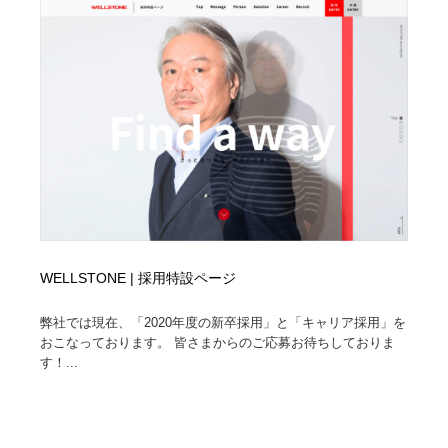
縫製・革製品・靴・鞄
55
縫製・革製品・靴・鞄
時計・腕時計
28
時計・腕時計
カメラ・レンズ
18
カメラ・レンズ
ジュエリー・装飾品
54
ジュエリー・装飾品
おもちゃ・ホビー・ゲーム
35
おもちゃ・ホビー・ゲーム
アニメーション・キャラクターデザイン
23
WELLSTONE | 採用特設ページ
アニメーション・キャラクターデザイン
建築・空間・工務店・内装・店舗・環境デザイン
276
弊社では現在、「2020年度の新卒採用」と「キャリア採用」を
建築・空間・工務店・内装・店舗・環境デザイン
おこなっております。 皆さまからのご応募お待ちしておりま
建設・住宅・不動産・倉庫
197
す！...
建設・住宅・不動産・倉庫
オフィス・シェアオフィス・コワーキング・シェアス
46
ペース