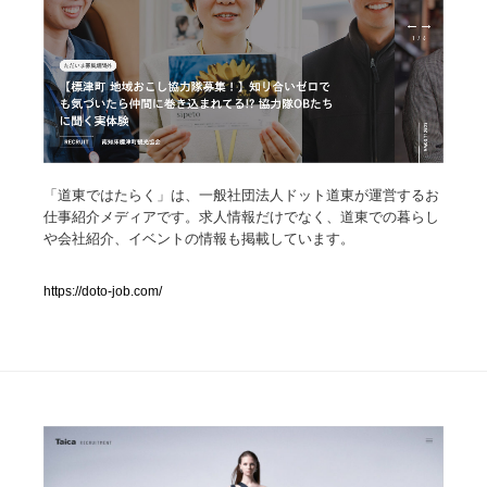
人気ランキング TOP100
業界別 登録Webサイト一覧
Web制作会社・プロダクション・デジタル
579
「道東ではたらく」は、一般社団法人ドット道東が運営するお
Web制作会社・プロダクション・デジタル
フォトグラファー・カメラマン・写真
257
仕事紹介メディアです。求人情報だけでなく、道東での暮らし
や会社紹介、イベントの情報も掲載しています。
フォトグラファー・カメラマン・写真
広告・マーケティング・PR・企画・プロデュース
182
https://doto-job.com/
広告・マーケティング・PR・企画・プロデュース
ブランディング・コンサルティング
151
ブランディング・コンサルティング
グラフィックデザイン・デザイン事務所
485
グラフィックデザイン・デザイン事務所
印刷・製本・包装・グッズ
43
印刷・製本・包装・グッズ
イラストレーター
160