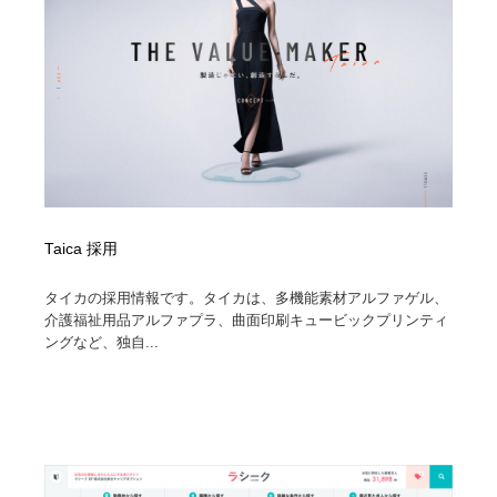
イラストレーター
コンテンツ・メディア制作会社
9
コンテンツ・メディア制作会社
フォント・フリーフォント / 書体
238
フォント・フリーフォント / 書体
レタリング・カリグラフィ・サイン・看板
31
レタリング・カリグラフィ・サイン・看板
編集・ライティング・コピーライター
19
編集・ライティング・コピーライター
スタイリスト・ヘア＆メークアップ・プロップ・セット
Taica 採用
18
デザイン
タイカの採用情報です。タイカは、多機能素材アルファゲル、
介護福祉用品アルファプラ、曲面印刷キュービックプリンティ
スタイリスト・ヘア＆メークアップ・プロップ・セット
映像・クリエイター・プロダクション
164
デザイン
ングなど、独自...
映像・クリエイター・プロダクション
撮影スタジオ・撮影用小物・背景ボード・リース・レン
20
タル
撮影スタジオ・撮影用小物・背景ボード・リース・レン
コーダー・エンジニア・デベロッパー
136
タル