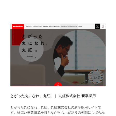
求人・採用・転職・就職・人材紹介
健康・医療・福祉・病院・歯医者・製薬・薬品
200
健康・医療・福祉・病院・歯医者・製薬・薬品
金融・銀行・投資・保険・M&A・商社
78
金融・銀行・投資・保険・M&A・商社
起業・事業支援・ボランティア・NPO
8
起業・事業支援・ボランティア・NPO
教育・スクール・保育・幼稚園・小中高・大学・専門学
173
校
教育・スクール・保育・幼稚園・小中高・大学・専門学
システム開発・IT・決済・アプリ・ソフトウェア
99
校
システム開発・IT・決済・アプリ・ソフトウェア
テクノロジー・AI・人工知能・スマートホーム・オンラ
74
イン
テクノロジー・AI・人工知能・スマートホーム・オンラ
日本伝統：着物・織物・舞踊・歌舞伎・茶道・華道・書
17
イン
道
とがった丸になれ、丸紅。｜ 丸紅株式会社 新卒採用
日本伝統：着物・織物・舞踊・歌舞伎・茶道・華道・書
映画・アニメ・DVD・動画配信・放送・TV・ラジオ
65
とがった丸になれ、丸紅。丸紅株式会社の新卒採用サイトで
道
す。幅広い事業資源を持ちながらも、縦割りの発想にしばられ