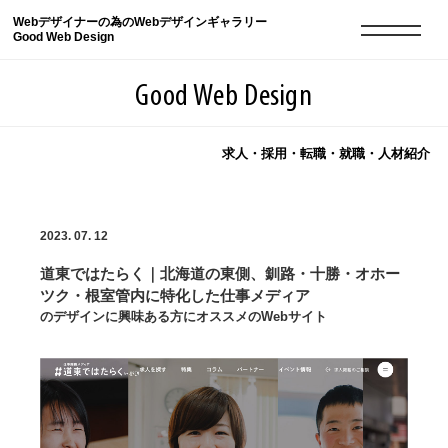
Webデザイナーの為のWebデザインギャラリー
Good Web Design
Good Web Design
求人・採用・転職・就職・人材紹介
2026年08月07日の登録サイト数は8549件です
2023. 07. 12
登録Webサイト全一覧
8549
道東ではたらく｜北海道の東側、釧路・十勝・オホー
登録Webサイト全一覧!
現役Webデザイナーによるコラム
15
ツク・根室管内に特化した仕事メディア
のデザインに興味ある方にオススメのWebサイト
現役Webデザイナーによるコラム
ニュース
12
ニュース
ABOUT
ABOUT
人気ランキング TOP100