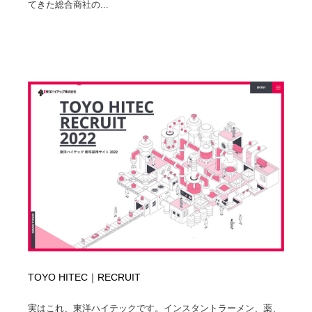
映画・アニメ・DVD・動画配信・放送・TV・ラジオ
音楽・アーティスト・楽器・舞台・演劇・ミュージカ
てきた総合商社の...
152
ル・ダンス
音楽・アーティスト・楽器・舞台・演劇・ミュージカ
芸能人・俳優・女優・タレント・モデル・芸能事務所
42
ル・ダンス
芸能人・俳優・女優・タレント・モデル・芸能事務所
キャンペーン・イベント・ワークショップ・コンペティ
77
ション
キャンペーン・イベント・ワークショップ・コンペティ
マッチングサービス
22
ション
マッチングサービス
アート・芸術・美術館・美術展・博物館・ギャラリー
383
アート・芸術・美術館・美術展・博物館・ギャラリー
鉛筆画・木炭画・デッサン・クロッキー
15
鉛筆画・木炭画・デッサン・クロッキー
グラフィティ・Graffiti・ストリートアート
4
グラフィティ・Graffiti・ストリートアート
GWD スタッフお気に入り
201
TOYO HITEC｜RECRUIT
GWD スタッフお気に入り
Drawing Software / お絵かきソフト・アプリ・ブラシ
11
実はこれ、東洋ハイテックです。インスタントラーメン、薬、