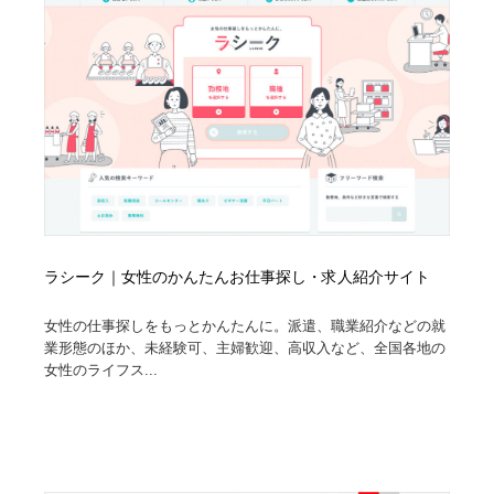
コーダー・エンジニア・デベロッパー
Javascript・WordPress・CSS・SEO・コーディング
97
Javascript・WordPress・CSS・SEO・コーディング
レンタルサーバー・クラウドサービス・ドメイン
10
レンタルサーバー・クラウドサービス・ドメイン
ネット通販・EC・オークション・フリマ
15
ネット通販・EC・オークション・フリマ
フリー素材・写真・モックアップ
41
フリー素材・写真・モックアップ
3D・CG・モーションデザイン
20
3D・CG・モーションデザイン
ラシーク｜女性のかんたんお仕事探し・求人紹介サイト
眼鏡・コンタクトレンズ・サングラス
30
女性の仕事探しをもっとかんたんに。派遣、職業紹介などの就
眼鏡・コンタクトレンズ・サングラス
プロダクト・インテリア
139
業形態のほか、未経験可、主婦歓迎、高収入など、全国各地の
女性のライフス...
プロダクト・インテリア
ライフスタイル・家具・生活雑貨・家電
320
ライフスタイル・家具・生活雑貨・家電
ネオンサイン・ネオン菅・オリジナル
7
ネオンサイン・ネオン菅・オリジナル