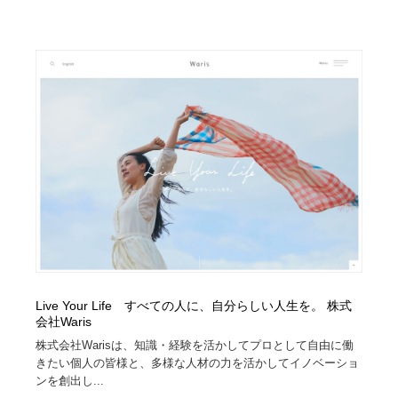
ホテル・旅館・温泉・銭湯・サウナ
旅行・観光・電車・航空会社
55
旅行・観光・電車・航空会社
アウトドア・キャンプ・登山
40
アウトドア・キャンプ・登山
スポーツ・スポーツ用品・トレーニング・ダイエット
71
スポーツ・スポーツ用品・トレーニング・ダイエット
ペット・トリミング
20
ペット・トリミング
ウェディング・結婚
38
ウェディング・結婚
育児・ベイビー・玩具・絵本
27
育児・ベイビー・玩具・絵本
宗教・神社仏閣・禅・寺・神社
33
Live Your Life すべての人に、自分らしい人生を。 株式
宗教・神社仏閣・禅・寺・神社
法律・監査・税理士・弁護士・司法書士・行政
29
会社Waris
株式会社Warisは、知識・経験を活かしてプロとして自由に働
法律・監査・税理士・弁護士・司法書士・行政
求人・採用・転職・就職・人材紹介
379
きたい個人の皆様と、多様な人材の力を活かしてイノベーショ
ンを創出し...