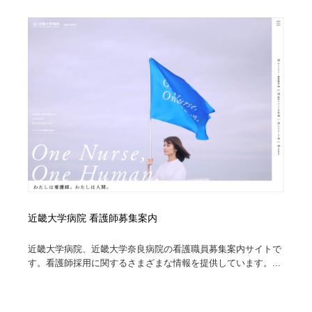
オフィス・シェアオフィス・コワーキング・シェアス
商業施設・商業ビル
33
ペース
商業施設・商業ビル
携帯電話・通信・サービス
15
携帯電話・通信・サービス
ファッション・洋服
511
ファッション・洋服
コスメ・化粧品・石鹸・シャンプー・ヘアケア・香水
220
コスメ・化粧品・石鹸・シャンプー・ヘアケア・香水
農業・林業・漁業・畜産・鉱業・燃料
54
農業・林業・漁業・畜産・鉱業・燃料
食品・飲料・酒・菓子
444
食品・飲料・酒・菓子
飲食・レストラン・カフェ
181
近畿大学病院 看護師募集案内
飲食・レストラン・カフェ
植物・花・ガーデニング・造園
42
近畿大学病院、近畿大学奈良病院の看護職員募集案内サイトで
す。看護師採用に関するさまざまな情報を提供しています。...
植物・花・ガーデニング・造園
陶芸・窯・ガラス・木工・手工芸
34