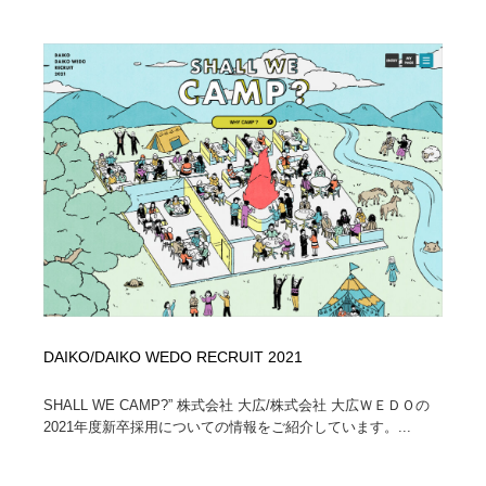
陶芸・窯・ガラス・木工・手工芸
材料：糸・布・紙・プラスチック・石・木材
38
材料：糸・布・紙・プラスチック・石・木材
工業・加工・技術・機械・電気
59
工業・加工・技術・機械・電気
宇宙
9
宇宙
日本の歴史・資料・伝統・将棋・囲碁
4
日本の歴史・資料・伝統・将棋・囲碁
動物園・水族館・公園・テーマパーク・アミューズメン
23
ト
動物園・水族館・公園・テーマパーク・アミューズメン
書籍・本屋・出版・作家・小説家・脚本家
58
ト
書籍・本屋・出版・作家・小説家・脚本家
ヘアサロン・美容院・理髪店・エステ
60
DAIKO/DAIKO WEDO RECRUIT 2021
ヘアサロン・美容院・理髪店・エステ
自動車・船・飛行機・交通・自転車
71
SHALL WE CAMP?” 株式会社 大広/株式会社 大広ＷＥＤＯの
2021年度新卒採用についての情報をご紹介しています。...
自動車・船・飛行機・交通・自転車
ホテル・旅館・温泉・銭湯・サウナ
149