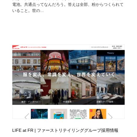
電池。共通点ってなんだろう。答えは全部、粉からつくられて
Drawing Software / お絵かきソフト・アプリ・ブラシ
いること。世の...
ニュース・マガジン・メディア・SNS・YouTube
346
ニュース・マガジン・メディア・SNS・YouTube
LIFE at FR | ファーストリテイリンググループ採用情報