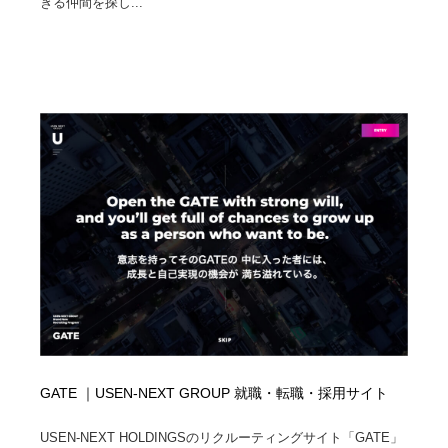
きる仲間を探し...
ホテル・旅館・温泉・銭湯・サウナ
旅行・観光・電車・航空会社
55
旅行・観光・電車・航空会社
アウトドア・キャンプ・登山
40
アウトドア・キャンプ・登山
スポーツ・スポーツ用品・トレーニング・ダイエット
71
スポーツ・スポーツ用品・トレーニング・ダイエット
ペット・トリミング
20
ペット・トリミング
ウェディング・結婚
38
ウェディング・結婚
育児・ベイビー・玩具・絵本
27
育児・ベイビー・玩具・絵本
宗教・神社仏閣・禅・寺・神社
33
宗教・神社仏閣・禅・寺・神社
法律・監査・税理士・弁護士・司法書士・行政
29
GATE ｜USEN-NEXT GROUP 就職・転職・採用サイト
法律・監査・税理士・弁護士・司法書士・行政
求人・採用・転職・就職・人材紹介
379
USEN-NEXT HOLDINGSのリクルーティングサイト「GATE」