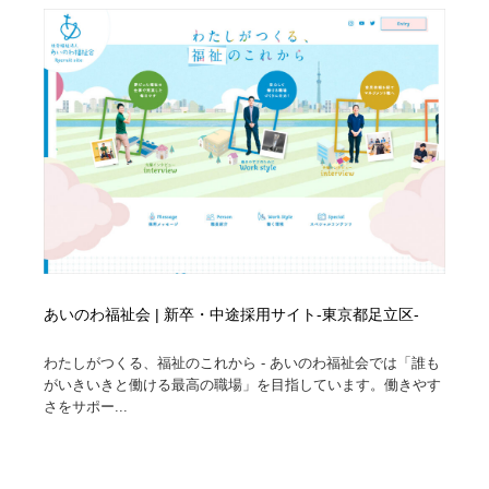
コーダー・エンジニア・デベロッパー
Javascript・WordPress・CSS・SEO・コーディング
97
Javascript・WordPress・CSS・SEO・コーディング
レンタルサーバー・クラウドサービス・ドメイン
10
レンタルサーバー・クラウドサービス・ドメイン
ネット通販・EC・オークション・フリマ
15
ネット通販・EC・オークション・フリマ
フリー素材・写真・モックアップ
41
フリー素材・写真・モックアップ
3D・CG・モーションデザイン
21
3D・CG・モーションデザイン
眼鏡・コンタクトレンズ・サングラス
30
あいのわ福祉会 | 新卒・中途採用サイト-東京都足立区-
眼鏡・コンタクトレンズ・サングラス
プロダクト・インテリア
139
わたしがつくる、福祉のこれから - あいのわ福祉会では「誰も
プロダクト・インテリア
ライフスタイル・家具・生活雑貨・家電
320
がいきいきと働ける最高の職場」を目指しています。働きやす
さをサポー...
ライフスタイル・家具・生活雑貨・家電
ネオンサイン・ネオン菅・オリジナル
7
ネオンサイン・ネオン菅・オリジナル