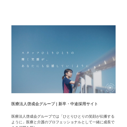
陶芸・窯・ガラス・木工・手工芸
材料：糸・布・紙・プラスチック・石・木材
38
材料：糸・布・紙・プラスチック・石・木材
工業・加工・技術・機械・電気
59
工業・加工・技術・機械・電気
宇宙
9
宇宙
日本の歴史・資料・伝統・将棋・囲碁
4
日本の歴史・資料・伝統・将棋・囲碁
動物園・水族館・公園・テーマパーク・アミューズメン
23
ト
動物園・水族館・公園・テーマパーク・アミューズメン
書籍・本屋・出版・作家・小説家・脚本家
58
ト
書籍・本屋・出版・作家・小説家・脚本家
ヘアサロン・美容院・理髪店・エステ
60
ヘアサロン・美容院・理髪店・エステ
自動車・船・飛行機・交通・自転車
71
医療法人啓成会グループ | 新卒・中途採用サイト
医療法人啓成会グループでは「ひとりひとりの笑顔が伝播する
自動車・船・飛行機・交通・自転車
ホテル・旅館・温泉・銭湯・サウナ
149
ように」医療と介護のプロフェッショナルとして一緒に成長で