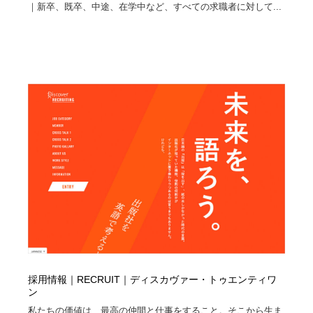
求人・採用・転職・就職・人材紹介
健康・医療・福祉・病院・歯医者・製薬・薬品
200
｜新卒、既卒、中途、在学中など、すべての求職者に対して...
健康・医療・福祉・病院・歯医者・製薬・薬品
金融・銀行・投資・保険・M&A・商社
78
金融・銀行・投資・保険・M&A・商社
起業・事業支援・ボランティア・NPO
8
起業・事業支援・ボランティア・NPO
教育・スクール・保育・幼稚園・小中高・大学・専門学
173
校
教育・スクール・保育・幼稚園・小中高・大学・専門学
システム開発・IT・決済・アプリ・ソフトウェア
99
校
システム開発・IT・決済・アプリ・ソフトウェア
テクノロジー・AI・人工知能・スマートホーム・オンラ
74
イン
テクノロジー・AI・人工知能・スマートホーム・オンラ
日本伝統：着物・織物・舞踊・歌舞伎・茶道・華道・書
17
イン
道
採用情報｜RECRUIT｜ディスカヴァー・トゥエンティワ
日本伝統：着物・織物・舞踊・歌舞伎・茶道・華道・書
映画・アニメ・DVD・動画配信・放送・TV・ラジオ
65
ン
道
私たちの価値は、最高の仲間と仕事をすること。そこから生ま