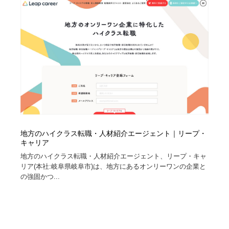
イラストレーター
コンテンツ・メディア制作会社
9
コンテンツ・メディア制作会社
フォント・フリーフォント / 書体
238
フォント・フリーフォント / 書体
レタリング・カリグラフィ・サイン・看板
31
レタリング・カリグラフィ・サイン・看板
編集・ライティング・コピーライター
19
編集・ライティング・コピーライター
スタイリスト・ヘア＆メークアップ・プロップ・セット
18
デザイン
地方のハイクラス転職・人材紹介エージェント｜リープ・
キャリア
スタイリスト・ヘア＆メークアップ・プロップ・セット
映像・クリエイター・プロダクション
164
地方のハイクラス転職・人材紹介エージェント、リープ・キャ
デザイン
リア(本社:岐阜県岐阜市)は、地方にあるオンリーワンの企業と
映像・クリエイター・プロダクション
撮影スタジオ・撮影用小物・背景ボード・リース・レン
の強固かつ...
20
タル
撮影スタジオ・撮影用小物・背景ボード・リース・レン
コーダー・エンジニア・デベロッパー
136
タル