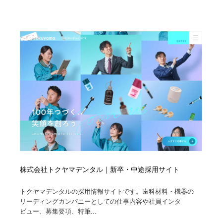
オフィス・シェアオフィス・コワーキング・シェアス
商業施設・商業ビル
33
ペース
商業施設・商業ビル
携帯電話・通信・サービス
15
携帯電話・通信・サービス
ファッション・洋服
511
ファッション・洋服
コスメ・化粧品・石鹸・シャンプー・ヘアケア・香水
220
コスメ・化粧品・石鹸・シャンプー・ヘアケア・香水
農業・林業・漁業・畜産・鉱業・燃料
54
農業・林業・漁業・畜産・鉱業・燃料
食品・飲料・酒・菓子
444
食品・飲料・酒・菓子
飲食・レストラン・カフェ
182
株式会社トクヤマデンタル｜新卒・中途採用サイト
飲食・レストラン・カフェ
植物・花・ガーデニング・造園
42
トクヤマデンタルの採用情報サイトです。歯科材料・機器の
植物・花・ガーデニング・造園
陶芸・窯・ガラス・木工・手工芸
34
リーディングカンパニーとしての仕事内容や社員インタ
ビュー、募集要項、特筆...