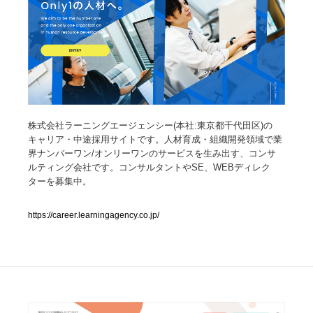
人気ランキング TOP100
業界別 登録Webサイト一覧
Web制作会社・プロダクション・デジタル
579
株式会社ラーニングエージェンシー(本社:東京都千代田区)の
Web制作会社・プロダクション・デジタル
フォトグラファー・カメラマン・写真
257
キャリア・中途採用サイトです。人材育成・組織開発領域で業
界ナンバーワン/オンリーワンのサービスを生み出す、コンサ
フォトグラファー・カメラマン・写真
広告・マーケティング・PR・企画・プロデュース
182
ルティング会社です。コンサルタントやSE、WEBディレク
ターを募集中。
広告・マーケティング・PR・企画・プロデュース
ブランディング・コンサルティング
151
https://career.learningagency.co.jp/
ブランディング・コンサルティング
グラフィックデザイン・デザイン事務所
485
グラフィックデザイン・デザイン事務所
印刷・製本・包装・グッズ
43
印刷・製本・包装・グッズ
イラストレーター
160