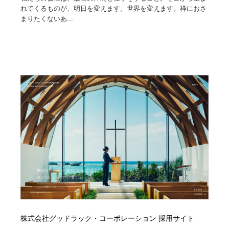
映画・アニメ・DVD・動画配信・放送・TV・ラジオ
音楽・アーティスト・楽器・舞台・演劇・ミュージカ
152
れてくるものが、明日を変えます。世界を変えます。枠におさ
ル・ダンス
まりたくないあ...
音楽・アーティスト・楽器・舞台・演劇・ミュージカ
芸能人・俳優・女優・タレント・モデル・芸能事務所
42
ル・ダンス
芸能人・俳優・女優・タレント・モデル・芸能事務所
キャンペーン・イベント・ワークショップ・コンペティ
77
ション
キャンペーン・イベント・ワークショップ・コンペティ
マッチングサービス
22
ション
マッチングサービス
アート・芸術・美術館・美術展・博物館・ギャラリー
383
アート・芸術・美術館・美術展・博物館・ギャラリー
鉛筆画・木炭画・デッサン・クロッキー
15
鉛筆画・木炭画・デッサン・クロッキー
グラフィティ・Graffiti・ストリートアート
4
グラフィティ・Graffiti・ストリートアート
GWD スタッフお気に入り
201
株式会社グッドラック・コーポレーション 採用サイト
GWD スタッフお気に入り
Drawing Software / お絵かきソフト・アプリ・ブラシ
11