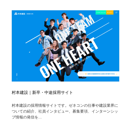
縫製・革製品・靴・鞄
55
縫製・革製品・靴・鞄
時計・腕時計
28
時計・腕時計
カメラ・レンズ
18
カメラ・レンズ
ジュエリー・装飾品
54
ジュエリー・装飾品
おもちゃ・ホビー・ゲーム
35
おもちゃ・ホビー・ゲーム
アニメーション・キャラクターデザイン
23
アニメーション・キャラクターデザイン
建築・空間・工務店・内装・店舗・環境デザイン
276
村本建設｜新卒・中途採用サイト
建築・空間・工務店・内装・店舗・環境デザイン
建設・住宅・不動産・倉庫
197
村本建設の採用情報サイトです。ゼネコンの仕事や建設業界に
ついての紹介、社員インタビュー、募集要項、インターンシッ
建設・住宅・不動産・倉庫
オフィス・シェアオフィス・コワーキング・シェアス
プ情報の発信を...
46
ペース