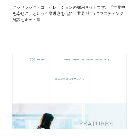
グッドラック・コーポレーションの採用サイトです。「世界中
Drawing Software / お絵かきソフト・アプリ・ブラシ
ニュース・マガジン・メディア・SNS・YouTube
346
を幸せに」という企業理念を元に、世界7都市にウエディング
施設を企画・運...
ニュース・マガジン・メディア・SNS・YouTube