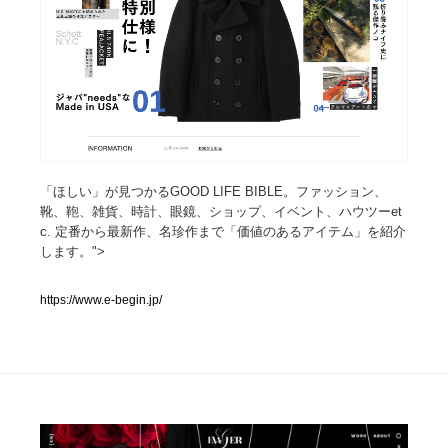
人気ランキング TOP100
業界別 登録Webサイト一覧
Web制作会社・プロダクション・デジタル
579
Web制作会社・プロダクション・デジタル
フォトグラファー・カメラマン・写真
257
「ほしい」が見つかるGOOD LIFE BIBLE。ファッション、
靴、鞄、雑貨、時計、眼鏡、ショップ、イベント、ハウツーet
フォトグラファー・カメラマン・写真
広告・マーケティング・PR・企画・プロデュース
182
c. 定番から最新作、名珍作まで「価値のあるアイテム」を紹介
します。">
広告・マーケティング・PR・企画・プロデュース
ブランディング・コンサルティング
151
https://www.e-begin.jp/
ブランディング・コンサルティング
グラフィックデザイン・デザイン事務所
485
グラフィックデザイン・デザイン事務所
印刷・製本・包装・グッズ
43
印刷・製本・包装・グッズ
イラストレーター
160