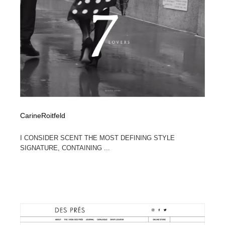
縫製・革製品・靴・鞄
55
縫製・革製品・靴・鞄
時計・腕時計
28
時計・腕時計
カメラ・レンズ
18
カメラ・レンズ
ジュエリー・装飾品
54
ジュエリー・装飾品
おもちゃ・ホビー・ゲーム
35
CarineRoitfeld
おもちゃ・ホビー・ゲーム
アニメーション・キャラクターデザイン
23
I CONSIDER SCENT THE MOST DEFINING STYLE
アニメーション・キャラクターデザイン
SIGNATURE, CONTAINING ...
建築・空間・工務店・内装・店舗・環境デザイン
276
建築・空間・工務店・内装・店舗・環境デザイン
建設・住宅・不動産・倉庫
197
建設・住宅・不動産・倉庫
オフィス・シェアオフィス・コワーキング・シェアス
46
ペース