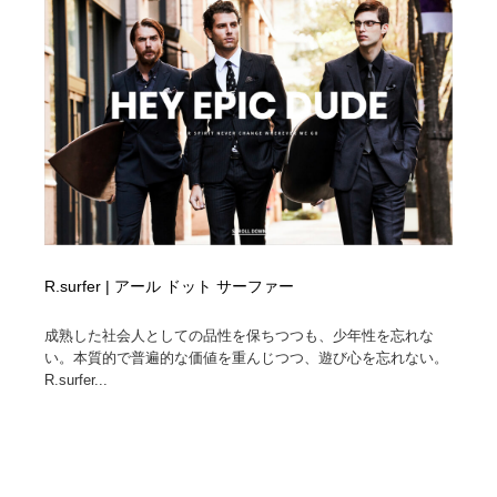
求人・採用・転職・就職・人材紹介
健康・医療・福祉・病院・歯医者・製薬・薬品
200
健康・医療・福祉・病院・歯医者・製薬・薬品
金融・銀行・投資・保険・M&A・商社
78
金融・銀行・投資・保険・M&A・商社
起業・事業支援・ボランティア・NPO
8
起業・事業支援・ボランティア・NPO
教育・スクール・保育・幼稚園・小中高・大学・専門学
173
校
教育・スクール・保育・幼稚園・小中高・大学・専門学
システム開発・IT・決済・アプリ・ソフトウェア
99
校
R.surfer | アール ドット サーファー
システム開発・IT・決済・アプリ・ソフトウェア
テクノロジー・AI・人工知能・スマートホーム・オンラ
74
イン
成熟した社会人としての品性を保ちつつも、少年性を忘れな
い。本質的で普遍的な価値を重んじつつ、遊び心を忘れない。
テクノロジー・AI・人工知能・スマートホーム・オンラ
日本伝統：着物・織物・舞踊・歌舞伎・茶道・華道・書
R.surfer...
17
イン
道
日本伝統：着物・織物・舞踊・歌舞伎・茶道・華道・書
映画・アニメ・DVD・動画配信・放送・TV・ラジオ
65
道