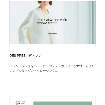
オフィス・シェアオフィス・コワーキング・シェアス
商業施設・商業ビル
33
ペース
商業施設・商業ビル
携帯電話・通信・サービス
15
携帯電話・通信・サービス
ファッション・洋服
511
ファッション・洋服
コスメ・化粧品・石鹸・シャンプー・ヘアケア・香水
220
コスメ・化粧品・石鹸・シャンプー・ヘアケア・香水
農業・林業・漁業・畜産・鉱業・燃料
54
DES PRÉS | デ・プレ
農業・林業・漁業・畜産・鉱業・燃料
食品・飲料・酒・菓子
444
フレンチシックをベースに、コンテンポラリーな女性に向けた
シンプルなモダン・クロージング...
食品・飲料・酒・菓子
飲食・レストラン・カフェ
182
飲食・レストラン・カフェ
植物・花・ガーデニング・造園
42
植物・花・ガーデニング・造園
陶芸・窯・ガラス・木工・手工芸
34