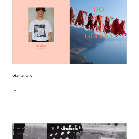
コーダー・エンジニア・デベロッパー
Javascript・WordPress・CSS・SEO・コーディング
97
Javascript・WordPress・CSS・SEO・コーディング
レンタルサーバー・クラウドサービス・ドメイン
10
レンタルサーバー・クラウドサービス・ドメイン
ネット通販・EC・オークション・フリマ
15
ネット通販・EC・オークション・フリマ
フリー素材・写真・モックアップ
41
フリー素材・写真・モックアップ
3D・CG・モーションデザイン
20
Goooders
3D・CG・モーションデザイン
眼鏡・コンタクトレンズ・サングラス
30
...
眼鏡・コンタクトレンズ・サングラス
プロダクト・インテリア
139
プロダクト・インテリア
ライフスタイル・家具・生活雑貨・家電
320
ライフスタイル・家具・生活雑貨・家電
ネオンサイン・ネオン菅・オリジナル
7
ネオンサイン・ネオン菅・オリジナル