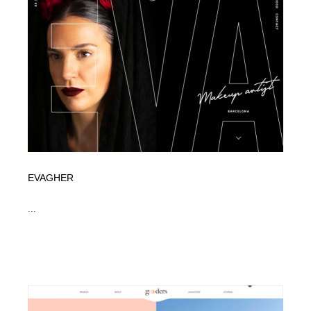
イラストレーター
コンテンツ・メディア制作会社
9
コンテンツ・メディア制作会社
フォント・フリーフォント / 書体
238
フォント・フリーフォント / 書体
レタリング・カリグラフィ・サイン・看板
31
レタリング・カリグラフィ・サイン・看板
編集・ライティング・コピーライター
19
編集・ライティング・コピーライター
スタイリスト・ヘア＆メークアップ・プロップ・セット
18
デザイン
EVAGHER
スタイリスト・ヘア＆メークアップ・プロップ・セット
映像・クリエイター・プロダクション
164
...
デザイン
映像・クリエイター・プロダクション
撮影スタジオ・撮影用小物・背景ボード・リース・レン
20
タル
撮影スタジオ・撮影用小物・背景ボード・リース・レン
コーダー・エンジニア・デベロッパー
136
タル