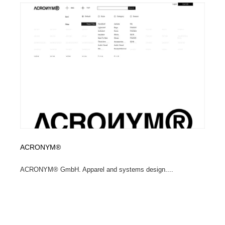
映画・アニメ・DVD・動画配信・放送・TV・ラジオ
音楽・アーティスト・楽器・舞台・演劇・ミュージカ
152
ル・ダンス
音楽・アーティスト・楽器・舞台・演劇・ミュージカ
芸能人・俳優・女優・タレント・モデル・芸能事務所
42
ル・ダンス
芸能人・俳優・女優・タレント・モデル・芸能事務所
キャンペーン・イベント・ワークショップ・コンペティ
77
ション
キャンペーン・イベント・ワークショップ・コンペティ
マッチングサービス
22
ション
マッチングサービス
アート・芸術・美術館・美術展・博物館・ギャラリー
383
アート・芸術・美術館・美術展・博物館・ギャラリー
鉛筆画・木炭画・デッサン・クロッキー
15
ACRONYM®
鉛筆画・木炭画・デッサン・クロッキー
グラフィティ・Graffiti・ストリートアート
4
ACRONYM® GmbH. Apparel and systems design....
グラフィティ・Graffiti・ストリートアート
GWD スタッフお気に入り
201
GWD スタッフお気に入り
Drawing Software / お絵かきソフト・アプリ・ブラシ
11