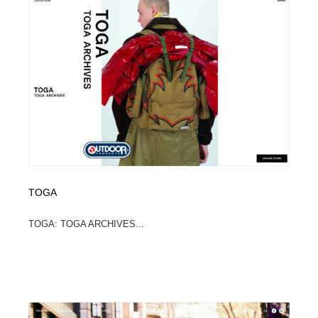
ホテル・旅館・温泉・銭湯・サウナ
旅行・観光・電車・航空会社
55
旅行・観光・電車・航空会社
アウトドア・キャンプ・登山
40
アウトドア・キャンプ・登山
スポーツ・スポーツ用品・トレーニング・ダイエット
71
スポーツ・スポーツ用品・トレーニング・ダイエット
ペット・トリミング
20
ペット・トリミング
ウェディング・結婚
38
ウェディング・結婚
育児・ベイビー・玩具・絵本
27
TOGA
育児・ベイビー・玩具・絵本
宗教・神社仏閣・禅・寺・神社
33
TOGA: TOGA ARCHIVES...
宗教・神社仏閣・禅・寺・神社
法律・監査・税理士・弁護士・司法書士・行政
29
法律・監査・税理士・弁護士・司法書士・行政
求人・採用・転職・就職・人材紹介
379