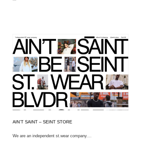
AIN’T SAINT – SEINT STORE
We are an independent st.wear company....