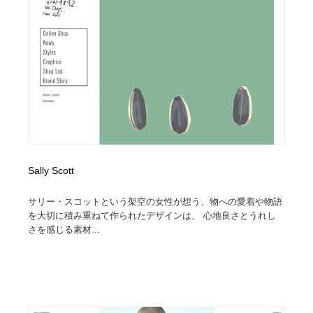
陶芸・窯・ガラス・木工・手工芸
材料：糸・布・紙・プラスチック・石・木材
38
材料：糸・布・紙・プラスチック・石・木材
工業・加工・技術・機械・電気
59
工業・加工・技術・機械・電気
宇宙
9
宇宙
日本の歴史・資料・伝統・将棋・囲碁
4
日本の歴史・資料・伝統・将棋・囲碁
動物園・水族館・公園・テーマパーク・アミューズメン
23
ト
Sally Scott
動物園・水族館・公園・テーマパーク・アミューズメン
書籍・本屋・出版・作家・小説家・脚本家
58
ト
サリー・スコットという架空の女性が想う、物への愛着や物語
を大切に積み重ねて作られたデザインは、 心地良さとうれし
書籍・本屋・出版・作家・小説家・脚本家
ヘアサロン・美容院・理髪店・エステ
60
さを感じる素材...
ヘアサロン・美容院・理髪店・エステ
自動車・船・飛行機・交通・自転車
71
自動車・船・飛行機・交通・自転車
ホテル・旅館・温泉・銭湯・サウナ
149