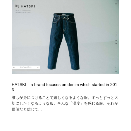
Drawing Software / お絵かきソフト・アプリ・ブラシ
ニュース・マガジン・メディア・SNS・YouTube
346
ニュース・マガジン・メディア・SNS・YouTube
HATSKI – a brand focuses on denim which started in 201
6.
誰もが身につけることで嬉しくなるような服。ずっとずっと大
切にしたくなるような服。そんな「温度」を感じる服。それが
価値だと信じて...